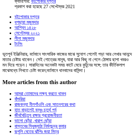
ক্যাটfগরি:
বইপোকার দপ্তর
প্রকাশ করা হয়েছে 27 সেপ্টেম্বর 2021
বইপোকার দপ্তর
ধূপছায়া মজুমদার
আশ্বিন ১৪২৮
সেপ্টেম্বর ২০২১
লীলা মজুমদার
টংলিং
ভূতপূর্ব ইঞ্জিনিয়ার, বর্তমানে সাংসারিক কাজের মাঝে সু্যোগ পেলেই পড়া আর লেখার আনন্দে
মাতার চেষ্টায় থাকেন। সেই গোত্রের মানুষ, যারা আর কিছু না পেলে ঠোঙ্গায় ছাপা খবরও
মন দিয়ে পড়েন। সারাদিনের অনেকটা সময় কাটে মেয়ে কুটুনের সঙ্গে; তার কীর্তিকলাপ
মাঝেমধ্যে লিখতে চেষ্টা করেন;বর্তমানে ধানবাদের বাসিন্দা।
More articles from this author
আমরা তোমাদের লক্ষ্য করতে থাকব
বাঁশুরিয়া
রাজকন্যা নীলশাঁওলি এবং সাতনগরের কথা
হাত বাড়ালেই বন্ধুঃ চতুর্থ পর্ব
জীববৈচিত্র্য রক্ষার প্রয়োজনীয়তা
ভালো ছোঁয়া ,খারাপ ছোঁয়া
বাস্তবের সিধুজ্যাঠা নির্মলচন্দ্র কুমার
রূপুলি বেতের ঝাঁপিঃ জয়া মিত্র