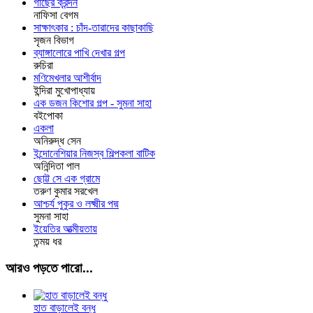
গাছের ক্রন্দন
নাফিসা বেগম
সাক্ষাৎকার : চাঁদ-তারাদের কাছাকাছি
সৃজন বিভাগ
ব্যাঙ্গালোরে পাখি দেখার গল্প
রুচিরা
মণিমেখলার আশীর্বাদ
ইন্দিরা মুখোপাধ্যায়
এক ডজন কিশোর গল্প - সুমনা সাহা
বইপোকা
একলা
অনিরুদ্ধ সেন
ইন্দোনেশিয়ার নিজস্ব শিল্পকলা বাটিক
অনিন্দিতা পাল
ছোট্ট সে এক গ্রামে
তরুণ কুমার সরখেল
আশ্চর্য পুকুর ও লক্ষ্মীর পদ্ম
সুমনা সাহা
ইয়েতির আত্মীয়তায়
তন্ময় ধর
আরও পড়তে পারো...
হাত বাড়ালেই বন্ধু