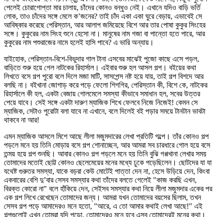
পেলেই চোরাগোপ্তা মার চালায়, চাঁদের কোনও বন্ধুও নেই। এখানে যদিও বাড়ি ভর্তি
লোক, তাও চাঁদের সঙ্গে মেলে ক’জনের? তাই চাঁদ একা একা ঘুরে বেড়ায়, এভাবেই সে
আবিষ্কার করেছে পেরিস্তান, আর আলাপ জমিয়েছে বিশে আর তার পোষা কুকুর সিংহের
সঙ্গে। কুকুরের নাম সিংহ শুনে হেসো না। মানুষের নাম গজা বা পান্তো হতে পারে, আর
কুকুরের নাম পশুরাজের নামে হলেই হাসি পাবে? এ ভারি অন্যায়।
যাইহোক, পেরিস্তান-বিশে-বিভুদার গাল টানা এসবের মাঝেই পুজো কাছে এসে পড়ল,
বাড়িতে শুরু হয়ে গেল নাটকের রিহার্সাল। এইবার শুরু হল আসল গল্প। বইয়ের কথা
লিখতে বসে গল্প পুরো বলে দিলে মজা মাটি, সাসপেন্স নষ্ট হয়ে যায়, তাই গল্প বিশদে আর
বলছি না। বইখানা জোগাড় করে পড়ে ফেলো শিগগির, পেরিস্তান কী, বিশে কে, নাটকের
রিহার্সালে কী হল, একটা বেজায় গোলমেলে সমস্যা কীভাবে সমাধান হল, সবের উত্তর
পেয়ে যাবে। সেই সঙ্গে একটা দারুণ ম্যাজিক শিখে ফেলবে নিজে নিজেই! কেমন সে
ম্যাজিক, সেটাও পুরোটা বলা যাবে না এখানে, বলে দিলেই বই পড়ার সময়ে টানটান ভাবটা
থাকবে না আর!
এমন ম্যাজিক আসলে মিশে আছে লীলা মজুমদারের লেখা প্রতিটি গল্পে। তাঁর কোনও গল্প
পড়লে মনে হয় তিনি মোড়ায় বসে গল্প শোনাচ্ছেন, আর আমরা সব চারধারে গোল হয়ে বসে
তন্ময় হয়ে গল্প শুনছি। আবার কোনও গল্প পড়লে মনে হয় তিনি বুঝি গপ্পখানা লেখার সময়
তোমাদের মতোই ছোট্ট কোনও ছেলেমেয়ের মনের মধ্যে ঢুকে পড়েছিলেন। ছোটদের যা যা
যথেষ্ট গুরুতর সমস্যা, যাকে বড়রা কেউ মোটেই পাত্তা দেন না, হেসে উড়িয়ে দেন, কিংবা
একবারের বেশি দু’বার সেসব সমস্যার কথা তাঁদের বলতে গেলেই "কাজ করছি এখন,
বিরক্ত কোরো না" বলে হাঁকিয়ে দেন, সেইসব সমস্যার কথা নিয়ে লীলা মজুমদার একের পর
এক গল্প লিখে রেখেছেন তোমাদের জন্য। আমরা যখন তোমাদের বয়সের ছিলাম, তখন
সেসব গল্প পড়ে আমাদেরও মনে হতো, "আরে, এ তো আমার কথাই লেখা আছে!" এই
গল্পগুলোই এখন তোমরা যদি পড়ো, তোমাদেরও মনে হবে এসব তোমাদেরই মনের কথা।