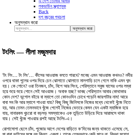
এ দেশ তোমার আমার
লকডাউন স্ক্র্যাপবুক
Back
দশ বছরের পথচলা
অনুসন্ধান করো
অনুসন্ধান করো
টংলিং — লীলা মজুমদার
'টং লিং… টং লিং'… কীসের আওয়াজ বলতে পারবে? শুনেছ এমন আওয়াজ কখনও? নদীর
ওপরে থাকা পুলের ওপর দিয়ে চেন ঝোলাতে ঝোলাতে মালগাড়ি চলে গেলে নাকি এমন শব্দ
হয়। কে শোনে? ওরা তিনজন, চাঁদ, বিশে আর সিংহ, পেরিস্তানে সবুজ ঘাসের ওপর লম্বা
হয়ে শুয়ে শুয়ে শোনে সেই আওয়াজ। অবাক হচ্ছ? ভাবছ পেরিস্তান আবার কোথাকার
কোন দেশ? ভূগোল বইয়ে বা ম্যাপে তো কোনওদিন চোখে পড়েনি জায়গাটার নাম! আরে
বাবা সব কি আর ম্যাপে পাওয়া যায়? কিছু কিছু জিনিসকে নিজের মধ্যে থেকেই খুঁজে নিতে
হয়, আর তেমন তেমনভাবে খুঁজে পেলেই নিজের ভেতরে কেমন যেন একটা ম্যাজিক হয়ে
যায়, নানারকম খুচরো বা বড়সড় সমস্যাকেও এক তুড়িতে উড়িয়ে দিয়ে আরামসে থাকা
যায়। সেই খুঁজে পাওয়ার গল্পই আছে টংলিং-এ।
রোগাসোগা ছেলে চাঁদ, পুজোর আগে দেশের বাড়িতে ক’দিনের জন্য থাকতে এসেছে সে,
মা বাবা ভাইয়ের সঙ্গে নয় কিন্তু, একলা। তাকে তেমনভাবে কেউ মানে না, বিভুদা সুযোগ