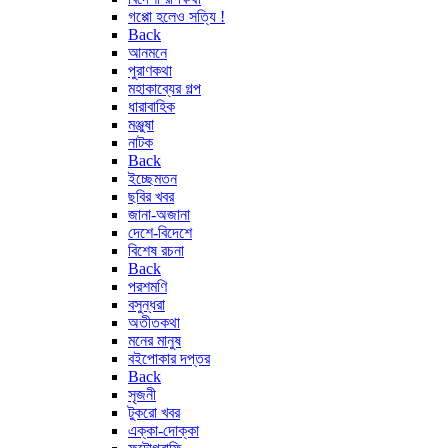
গপ্পো হলেও সত্যি !
Back
আনমনে
পুরাণকথা
মহাকাব্যের গল্প
ধারাবাহিক
মঞ্জুষা
নাটক
Back
ইচ্ছেমতন
ছবির খবর
জানা-অজানা
দেশে-বিদেশে
বিশেষ রচনা
Back
পরশমণি
বসুন্ধরা
অতীতকথা
মনের মানুষ
বইপোকার দপ্তর
Back
সৃজনী
টুকরো খবর
এক্কা-দোক্কা