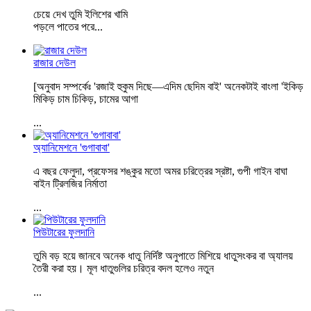
চেয়ে দেখ তুমি ইলিশের খামি
পড়লে পাতের পরে
...
রাজার দেউল
[অনুবাদ সম্পর্কেঃ 'রজাই হুকুম দিছে—এদিম ছেদিম বাই' অনেকটাই বাংলা 'ইকিড়
মিকিড় চাম চিকিড়, চামের আগা
...
অ্যানিমেশনে 'গুগাবাবা'
এ বছর ফেলুদা, প্রফেসর শঙ্কুর মতো অমর চরিত্রের স্রষ্টা, গুপী গাইন বাঘা
বাইন ট্রিলজির নির্মাতা
...
পিউটারের ফুলদানি
তুমি বড় হয়ে জানবে অনেক ধাতু নির্দিষ্ট অনুপাতে মিশিয়ে ধাতুসংকর বা অ্যালয়
তৈরী করা হয়। মূল ধাতুগুলির চরিত্র বদল হলেও নতুন
...