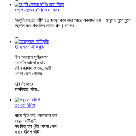
রূপুলি বেতের ঝাঁপিঃ জয়া মিত্র
‘রূপুলি বেতের ঝাঁপি’তে জড়ো করে রাখা আছে একগুচ্ছ গল্প। মানুষের মুখে মুখে
বহুকাল ধরে প্রচলিত নানান গল্প। তাদের
...
ইচ্ছেমতন আঁকিবুকি
নীল আকাশে সুজ্যিমামা
সোনালি আলো ছড়ায়
রঙিন জামায় সেজে, ছোট্ট
পোকা রোদ পোহায়।
ছবি এঁকেছেঃ
জস্‌কিরত কৌর
...
তবু তো ইলিশ
পাতে ছিল রুই তেলঝোল কই
ব্যঞ্জন বাটিবাটি
সব কিছু হল খুঁজি কোথা গেল
সরষে ইলিশ খাঁটি।