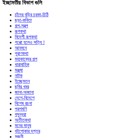
ইচ্ছামতীর বিভাগ গুলি
চাঁদের বুড়ির চরকা-চিঠি
ছড়া-কবিতা
গল্প-স্বল্প
রূপকথা
বিদেশী রূপকথা
গপ্পো হলেও সত্যি !
আনমনে
পুরাণকথা
মহাকাব্যের গল্প
ধারাবাহিক
মঞ্জুষা
নাটক
ইচ্ছেমতন
ছবির খবর
জানা-অজানা
দেশে-বিদেশে
বিশেষ রচনা
পরশমণি
বসুন্ধরা
অতীতকথা
মনের মানুষ
বইপোকার দপ্তর
সৃজনী