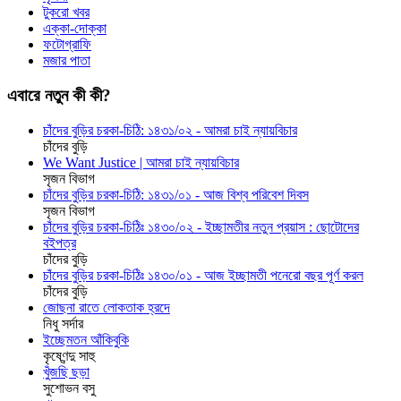
টুকরো খবর
এক্কা-দোক্কা
ফটোগ্রাফি
মজার পাতা
এবারে নতুন কী কী?
চাঁদের বুড়ির চরকা-চিঠি: ১৪৩১/০২ - আমরা চাই ন্যায়বিচার
চাঁদের বুড়ি
We Want Justice | আমরা চাই ন্যায়বিচার
সৃজন বিভাগ
চাঁদের বুড়ির চরকা-চিঠি: ১৪৩১/০১ - আজ বিশ্ব পরিবেশ দিবস
সৃজন বিভাগ
চাঁদের বুড়ির চরকা-চিঠিঃ ১৪৩০/০২ - ইচ্ছামতীর নতুন প্রয়াস : ছোটোদের
বইপত্র
চাঁদের বুড়ি
চাঁদের বুড়ির চরকা-চিঠিঃ ১৪৩০/০১ - আজ ইচ্ছামতী পনেরো বছর পূর্ণ করল
চাঁদের বুড়ি
জোছনা রাতে লোকতাক হ্রদে
নিধু সর্দার
ইচ্ছেমতন আঁকিবুকি
কৃষ্ণেন্দু সাহু
খুঁজছি ছড়া
সুশোভন বসু