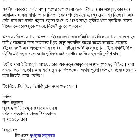
‘টংলিং’ এরকমই একটা গল্প। গল্পের রোগাসোগা ছেলে চাঁদের নানান সমস্যা, তার মনে
আসা-যাওয়া করা নানান ভাবনাচিন্তা, সেসব পড়লে মনে হবে খুব চেনা, খুব নিজের। আর
সেটা মনে হবে বলেই পড়তে পড়তে কখন যে গল্পের মধ্যে লুকিয়ে থাকা ম্যাজিক তোমার
নিজের ভেতরেও ঢুকে পড়বে, নিজেই বুঝতে পারবে না।
এমন ম্যাজিক মেশানো একখানা বইয়ের মলাট আর ছবিটবিও ম্যাজিক মেশানো না হলে হয়
নাকি? আমাদের সবার অত্যন্ত প্রিয় মানুষ সত্যজিৎ রায়ের হাতের জাদুতে সেজেছে
বইয়ের মলাট আর পাতাজোড়া সব ছবিরা। বইয়ের আদি সংস্করণেও এই ছবিগুলিই ছিল।
বইটির এই নতুন সংস্করণের ভূমিকায় এই ব্যাপারে জানিয়েছেন শ্রী সন্দীপ রায়।
'টংলিং' যারা ইতিমধ্যেই পড়েছ, তারা এক নতুন মোড়কের সন্ধান পেয়েছ, নিশ্চিত। যারা
এখনও পড়োনি, তারা ইচ্ছামতীর জন্মদিন উপলক্ষ্যে, অথবা পুজোর উপহার হিসেবে জোগাড়
করে নিতেই পারো ‘টংলিং’।
'টং লিং…টং লিং…' পেরিস্তান সফর শুভ হোক।
টংলিং
লীলা মজুমদার
প্রচ্ছদ ও চিত্রাঙ্কনঃ সত্যজিৎ রায়
বর্তমান প্রকাশকঃ লালমাটি প্রকাশন
মূল্যঃ ১২০ টাকা
বিস্তারিত
লিখেছেন
ধূপছায়া মজুমদার