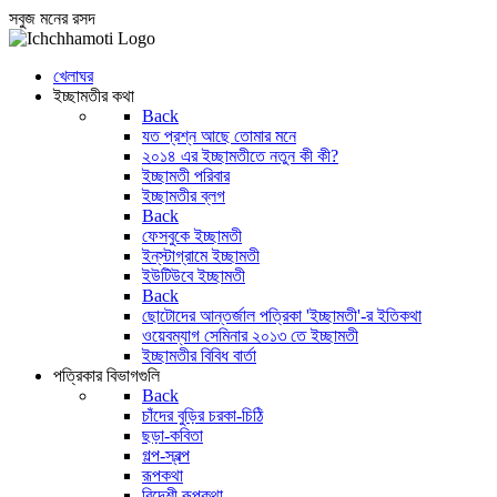
সবুজ মনের রসদ
খেলাঘর
ইচ্ছামতীর কথা
Back
যত প্রশ্ন আছে তোমার মনে
২০১৪ এর ইচ্ছামতীতে নতুন কী কী?
ইচ্ছামতী পরিবার
ইচ্ছামতীর ব্লগ
Back
ফেসবুকে ইচ্ছামতী
ইন্‌স্টাগ্রামে ইচ্ছামতী
ইউটিউবে ইচ্ছামতী
Back
ছোটোদের আন্তর্জাল পত্রিকা 'ইচ্ছামতী'-র ইতিকথা
ওয়েবম্যাগ সেমিনার ২০১৩ তে ইচ্ছামতী
ইচ্ছামতীর বিবিধ বার্তা
পত্রিকার বিভাগগুলি
Back
চাঁদের বুড়ির চরকা-চিঠি
ছড়া-কবিতা
গল্প-স্বল্প
রূপকথা
বিদেশী রূপকথা