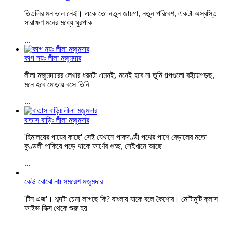
তিতলির মন ভাল নেই। একে তো নতুন জায়গা, নতুন পরিবেশ, একটা অস্বস্তি
সারাক্ষণ মনের মধ্যে ঘুরপাক
...
কাগ নয়ঃ লীলা মজুমদার
লীলা মজুমদারের লেখার ধরনটা এমনই, মনেই হবে না তুমি গল্পগুলো বইয়েপড়ছ,
মনে হবে মোড়ায় বসে তিনি
...
বাতাস বাড়িঃ লীলা মজুমদার
'হিমালয়ের পায়ের কাছে' সেই যেখানে পাকদণ্ডী পথের পাশে বেড়ালের মতো
কুণ্ডলী পাকিয়ে পড়ে থাকে ফার্ণের গুচ্ছ, সেইখানে আছে
...
কেউ বোঝে নাঃ সমরেশ মজুমদার
'টিন এজ'। শব্দটা চেনা লাগছে কি? বাংলায় যাকে বলে কৈশোর। মোটামুটি ক্লাস
ফাইভ সিক্স থেকে শুরু হয়
...