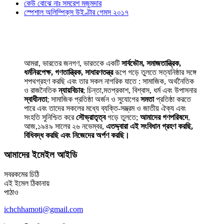
কেউ বোঝে নাঃ সমরেশ মজুমদার
স্পেশাল অলিম্পিক্‌স উইণ্টার গেমস ২০১৭
আমরা, ভারতের জনগণ, ভারতকে একটি
সার্বভৌম, সমাজতান্ত্রিক,
ধর্মনিরপেক্ষ, গণতান্ত্রিক, সাধারণতন্ত্র
রূপে গড়ে তুলতে সত্যনিষ্ঠার সঙ্গে
শপথগ্রহণ করছি এবং তার সকল নাগরিক যাতে : সামাজিক, অর্থনৈতিক
ও রাজনৈতিক
ন্যায়বিচার
; চিন্তা,মতপ্রকাশ, বিশ্বাস, ধর্ম এবং উপাসনার
স্বাধীনতা
; সামাজিক প্রতিষ্ঠা অর্জন ও সুযোগের
সমতা
প্রতিষ্ঠা করতে
পারে এবং তাদের সকলের মধ্যে ব্যক্তি-সম্ভ্রম ও জাতীয় ঐক্য এবং
সংহতি সুনিশ্চিত করে
সৌভ্রাতৃত্ব
গড়ে তুলতে;
আমাদের গণপরিষদে
,
আজ,১৯৪৯ সালের ২৬ নভেম্বর,
এতদ্দ্বারা এই সংবিধান গ্রহণ করছি,
বিধিবদ্ধ করছি এবং নিজেদের অর্পণ করছি।
আমাদের ইমেইল আইডি
সবরকমের চিঠি
এই ইমেল ঠিকানায়
পাঠাও
ichchhamoti@gmail.com