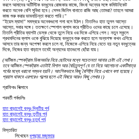
করলে আমাদের অটিস্টিক বন্ধুদের রোজকার কাজে, কিংবা অন্যের সঙ্গে কমিউনিকেট
করতে অনেক বেশি সুবিধা হবে। সেসব জিনিস বানাতে রাজি আছ তোমরা? তাহলে আমরা
কাজ শুরু করার ভাবনাচিন্তা করতে পারি।"
"ইয়েস ম্যাম!" সমস্বরে অনেকগুলো গলা বলে উঠল। তিতলিও হাত তুলল আস্তে
আস্তে, সবার সঙ্গে। ততক্ষণে স্পেশাল ক্লাস করে প্রীতিও ওদের কাছে চলে এসেছে।
তিতলি প্রীতির ব্যাগটা ডেস্ক থেকে তুলে নিয়ে ওর দিকে এগিয়ে গেল। নতুন স্কুলে
প্রথমদিনের ক্লাস ওকে বুঝিয়ে দিয়েছে বন্ধুত্ব শুরু করতে হলে অন্যপক্ষ কখন এগিয়ে
আসবে তার জন্য অপেক্ষা করলে চলে না, নিজেকে এগিয়ে নিয়ে যেতে হয় নতুন বন্ধুত্বের
দিকে, নিজের হাত বাড়ালে তবেই অন্যদের হাতগুলো ছোঁয়া যায়।
(অটিজম স্পেকট্রাম ডিজঅর্ডার নিয়ে ছোটদের মধ্যে সচেতনতা আনার চেষ্টা এই লেখা।
তবে অটিজম স্পেকট্রাম এতটাই বিশাল আর বৈচিত্র্যপূর্ণ যে তা নিয়ে আলোচনা একটিমাত্র
পর্বের মধ্যে ধরানো সম্ভব হয়নি। আংশিকভাবে কিছু বৈশিষ্ট্য নিয়ে এখানে বলা হয়েছে।
প্রয়াস থাকবে এরপরেও গল্পের ছলে এই বিষয়ে আরও কিছু লেখার।)
গ্রাফিকঃ পিক্সাবে
পরবর্তী পর্বগুলিঃ
হাত বাড়ালেই বন্ধুঃ দ্বিতীয় পর্ব
হাত বাড়ালেই বন্ধুঃ তৃতীয় পর্ব
হাত বাড়ালেই বন্ধুঃ চতুর্থ পর্ব
বিস্তারিত
লিখেছেন
ধূপছায়া মজুমদার