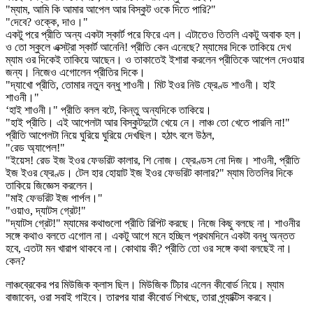
"ম্যাম, আমি কি আমার আপেল আর বিস্কুট ওকে দিতে পারি?"
"দেবে? ওক্কে, দাও।"
একটু পরে প্রীতি অন্য একটা স্কার্ট পরে ফিরে এল। এটাতেও তিতলি একটু অবাক হল।
ও তো স্কুলে এক্সট্রা স্কার্ট আনেনি! প্রীতি কেন এনেছে? ম্যামের দিকে তাকিয়ে দেখ
ম্যাম ওর দিকেই তাকিয়ে আছেন। ও তাকাতেই ইশারা করলেন প্রীতিকে আপেল দেওয়ার
জন্য। নিজেও এগোলেন প্রীতির দিকে।
"দ্যাখো প্রীতি, তোমার নতুন বন্ধু শাওনী। মিট ইওর নিউ ফ্রেণ্ড শাওনী। হাই
শাওনী।"
‘হাই শাওনী।" প্রীতি বলল বটে, কিন্তু অন্যদিকে তাকিয়ে।
"হাই প্রীতি। এই আপেলটা আর বিস্কুটদুটো খেয়ে নে। লাঞ্চ তো খেতে পারলি না!"
প্রীতি আপেলটা নিয়ে ঘুরিয়ে ঘুরিয়ে দেখছিল। হঠাৎ বলে উঠল,
"রেড অ্যাপেল!"
"ইয়েস! রেড ইজ ইওর ফেভরিট কালার, শি নোজ। ফ্রেণ্ডস নো দিজ। শাওনী, প্রীতি
ইজ ইওর ফ্রেণ্ড। টেল হার হোয়াট ইজ ইওর ফেভরিট কালার?" ম্যাম তিতলির দিকে
তাকিয়ে জিজ্ঞেস করলেন।
"মাই ফেভরিট ইজ পার্পল।"
"ওয়াও, দ্যাটস গ্রেট!"
"দ্যাটস গ্রেট!" ম্যামের কথাগুলো প্রীতি রিপিট করছে। নিজে কিছু বলছে না। শাওনীর
সঙ্গে কথাও বলতে এগোল না। একটু আগে মনে হচ্ছিল প্রথমদিনে একটা বন্ধু অন্তত
হবে, এতটা মন খারাপ থাকবে না। কোথায় কী? প্রীতি তো ওর সঙ্গে কথা বলছেই না।
কেন?
লাঞ্চব্রেকের পর মিউজিক ক্লাস ছিল। মিউজিক টিচার এলেন কীবোর্ড নিয়ে। ম্যাম
বাজাবেন, ওরা সবাই গাইবে। তারপর যারা কীবোর্ড শিখছে, তারা প্র্যাক্টিস করবে।