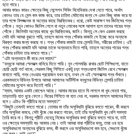
হতে পারে।
আবার কারও কারও ক্ষেত্রে কিছু সেন্সেশন সিকিং বিহেভিয়ার দেখা যেতে পারে, অর্থাৎ
কোনও তার যে সেন্স কম কাজ করে, তার চাহিদা মেটানোর জন্য সে এমন কিছু কাজ করে যা
তার পক্ষে বিপজ্জনক বা অন্যের কাছে বিরক্তিকর। ধরো, কেউ সারাক্ষণ সব জিনিসের গন্ধ
শোঁকে। নতুন কোনও জিনিস পেলে বা নতুন লোকের সঙ্গে আলাপ হলে তাদের গায়ের গন্ধ
শোঁকে। জিনিসটা অন্যের কাছে খুব বিরক্তিকর, জানি। কিন্তু সে কেন এরকম করছে
সেটা যদি আমরা বুঝতে পারি, তাহলে জানব গন্ধ শোঁকার কাজটা সে ইচ্ছে করে অন্যকে
বিরক্ত করার জন্য করছে না। গন্ধ শোঁকার কাজটা তার সেন্সরি নিড, শরীরের চাহিদা। এই
গন্ধ শোঁকার কাজটা যদি আমরা তাকে অন্যভাবে দিতে পারি, তাহলে অন্যের গায়ের গন্ধ
শোঁকার চাহিদা তার কমতে পারে।"
"এটা অন্যভাবে কী করে দেব ম্যাম?"
"বন্ধুকে আমরা স্মেলবক্স বানিয়ে দিতে পারি। নুন গোলমরিচ রাখার ছোট শিশিগুলো, যাতে
ছোট্ট ছোট্ট গর্ত থাকে, সেরকম কিছু শিশিতে একটু চড়া গন্ধওয়ালা জিনিস রেখে স্মেলবক্স
বানাতে পারি, গন্ধ নেওয়ার প্রয়োজন যখন হবে, তখন সে এই স্মেলবক্সের গন্ধ শুঁকবে।
এরকমভাবে বিভিন্ন উপায়ে আমরা আমাদের অটিস্টিক বন্ধুদের বিভিন্ন সেন্সরি চাহিদা
মেটানোর সুযোগ করে দিতেই পারি।"
"ম্যাম, আমার একটা কোশ্চেন আছে। আমার মায়ের হাতে ঘি লাগলে মা খুব ঘেন্না পায়,
তাড়াতাড়ি হাত ধুয়ে ফেলে। ঘিয়ের শিশিতে মা হাত দেয় না, দরকার লাগলে আমাদের দিতে
বলে। এটাও কি প্রীতির মতো সমস্যা?"
"কিছুটা তেমনই বলতে পারো। তোমার মা তাঁর অসুবিধাটা বুঝিয়ে বলতে পারেন, কী করলে
তাঁর অসুবিধা কমবে, সেটা খুঁজে বের করতে পারেন, তাই তাঁর অসুবিধাটা খুব বেশি সমস্যা
তৈরি করে না। কিন্তু প্রীতি যেহেতু নিজের অসুবিধার কথা বুঝিয়ে বলতে পারে না, তাই
ওর ক্ষেত্রে সমস্যাটা বড় আকার নেয়। তাই আমরা যারা প্রীতির বন্ধু, তারা ওর হয়ে
অসুবিধাগুলো অন্যদের বুঝিয়ে বলব, কী করলে ওর অসুবিধাগুলো কম হবে, সেগুলো খুঁজে
বের করব। তাই তো?"