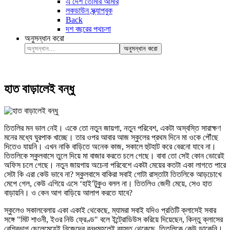
এ দেশ তোমার আমার
লকডাউন স্ক্র্যাপবুক
Back
দশ বছরের পথচলা
অনুসন্ধান করো
অনুসন্ধান করো
হাত বাড়ালেই বন্ধু
তিতলির মন ভাল নেই। একে তো নতুন জায়গা, নতুন পরিবেশ, একটা অস্বস্তি সারাক্ষণ
মনের মধ্যে ঘুরপাক খাচ্ছে। তার ওপর আবার আজ স্কুলের প্রথম দিনে মা ওকে পৌঁছে
দিতেও যায়নি। এখন নাকি বাড়িতে অনেক কাজ, সকালে হুটহাট করে বেরনো যাবে না।
তিতলিকে স্কুলবাসে তুলে দিয়ে মা বাজার করতে চলে গেছে। বাবা তো সেই কোন ভোরেই
অফিস চলে গেছে। নতুন জায়গায় অচেনা পরিবেশে একটা মেয়ের কতটা একা লাগতে পারে
সেটা কি এরা কেউ ভাবে না? স্কুলবাসে বাকিরা সবাই গোটা রাস্তাটা তিতলিকে আড়চোখে
মেপে গেল, কেউ এগিয়ে এসে ‘হাই’টুকুও বলল না। তিতলিও জেদী মেয়ে, সেও হাত
বাড়ায়নি। ও কেন আগ বাড়িয়ে আলাপ করতে যাবে?
স্কুলেও সকালবেলায় একা একাই থেকেছে, ম্যামরা সবাই যদিও প্রতিটি ক্লাসেই সবার
সঙ্গে "মিট শাওনী, ইওর নিউ ফ্রেণ্ড" বলে ইন্ট্রোডিউস করিয়ে দিয়েছেন, কিন্তু ক্লাসের
বেশিরভাগ ছেলেমেয়েই নিজেদের বন্ধুমহলেই ব্যস্ত থেকেছে, তিতলিকে কেউ ডাকেনি।