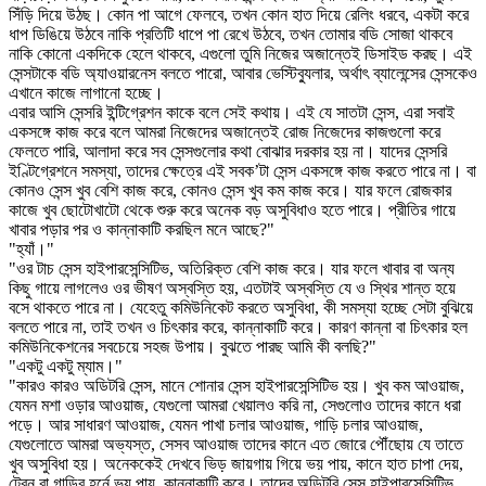
সিঁড়ি দিয়ে উঠছ। কোন পা আগে ফেলবে, তখন কোন হাত দিয়ে রেলিং ধরবে, একটা করে
ধাপ ডিঙিয়ে উঠবে নাকি প্রতিটি ধাপে পা রেখে উঠবে, তখন তোমার বডি সোজা থাকবে
নাকি কোনো একদিকে হেলে থাকবে, এগুলো তুমি নিজের অজান্তেই ডিসাইড করছ। এই
সেন্সটাকে বডি অ্যাওয়ারনেস বলতে পারো, আবার ভেস্টিব্যুলার, অর্থাৎ ব্যালেন্সের সেন্সকেও
এখানে কাজে লাগানো হচ্ছে।
এবার আসি সেন্সরি ইন্টিগ্রেশন কাকে বলে সেই কথায়। এই যে সাতটা সেন্স, এরা সবাই
একসঙ্গে কাজ করে বলে আমরা নিজেদের অজান্তেই রোজ নিজেদের কাজগুলো করে
ফেলতে পারি, আলাদা করে সব সেন্সগুলোর কথা বোঝার দরকার হয় না। যাদের সেন্সরি
ইণ্টিগ্রেশনে সমস্যা, তাদের ক্ষেত্রে এই সবক’টা সেন্স একসঙ্গে কাজ করতে পারে না। বা
কোনও সেন্স খুব বেশি কাজ করে, কোনও সেন্স খুব কম কাজ করে। যার ফলে রোজকার
কাজে খুব ছোটোখাটো থেকে শুরু করে অনেক বড় অসুবিধাও হতে পারে। প্রীতির গায়ে
খাবার পড়ার পর ও কান্নাকাটি করছিল মনে আছে?"
"হ্যাঁ।"
"ওর টাচ সেন্স হাইপারসেন্সিটিভ, অতিরিক্ত বেশি কাজ করে। যার ফলে খাবার বা অন্য
কিছু গায়ে লাগলেও ওর ভীষণ অস্বস্তি হয়, এতটাই অস্বস্তি যে ও স্থির শান্ত হয়ে
বসে থাকতে পারে না। যেহেতু কমিউনিকেট করতে অসুবিধা, কী সমস্যা হচ্ছে সেটা বুঝিয়ে
বলতে পারে না, তাই তখন ও চিৎকার করে, কান্নাকাটি করে। কারণ কান্না বা চিৎকার হল
কমিউনিকেশনের সবচেয়ে সহজ উপায়। বুঝতে পারছ আমি কী বলছি?"
"একটু একটু ম্যাম।"
"কারও কারও অডিটরি সেন্স, মানে শোনার সেন্স হাইপারসেন্সিটিভ হয়। খুব কম আওয়াজ,
যেমন মশা ওড়ার আওয়াজ, যেগুলো আমরা খেয়ালও করি না, সেগুলোও তাদের কানে ধরা
পড়ে। আর সাধারণ আওয়াজ, যেমন পাখা চলার আওয়াজ, গাড়ি চলার আওয়াজ,
যেগুলোতে আমরা অভ্যস্ত, সেসব আওয়াজ তাদের কানে এত জোরে পৌঁছোয় যে তাতে
খুব অসুবিধা হয়। অনেককেই দেখবে ভিড় জায়গায় গিয়ে ভয় পায়, কানে হাত চাপা দেয়,
ট্রেন বা গাড়ির হর্নে ভয় পায়, কান্নাকাটি করে। তাদের অডিটরি সেন্স হাইপারসেন্সিটিভ