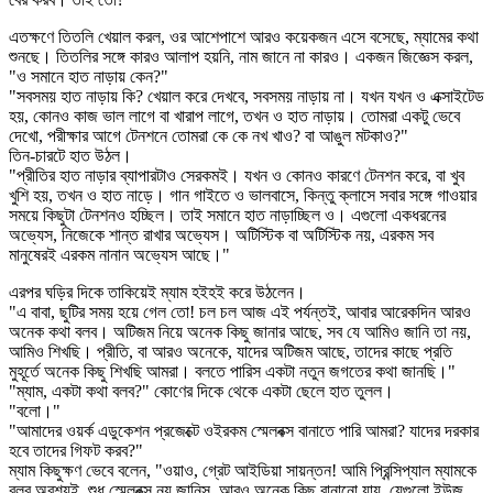
এতক্ষণে তিতলি খেয়াল করল, ওর আশেপাশে আরও কয়েকজন এসে বসেছে, ম্যামের কথা
শুনছে। তিতলির সঙ্গে কারও আলাপ হয়নি, নাম জানে না কারও। একজন জিজ্ঞেস করল,
"ও সমানে হাত নাড়ায় কেন?"
"সবসময় হাত নাড়ায় কি? খেয়াল করে দেখবে, সবসময় নাড়ায় না। যখন যখন ও এক্সাইটেড
হয়, কোনও কাজ ভাল লাগে বা খারাপ লাগে, তখন ও হাত নাড়ায়। তোমরা একটু ভেবে
দেখো, পরীক্ষার আগে টেনশনে তোমরা কে কে নখ খাও? বা আঙুল মটকাও?"
তিন-চারটে হাত উঠল।
"প্রীতির হাত নাড়ার ব্যাপারটাও সেরকমই। যখন ও কোনও কারণে টেনশন করে, বা খুব
খুশি হয়, তখন ও হাত নাড়ে। গান গাইতে ও ভালবাসে, কিন্তু ক্লাসে সবার সঙ্গে গাওয়ার
সময়ে কিছুটা টেনশনও হচ্ছিল। তাই সমানে হাত নাড়াচ্ছিল ও। এগুলো একধরনের
অভ্যেস, নিজেকে শান্ত রাখার অভ্যেস। অটিস্টিক বা অটিস্টিক নয়, এরকম সব
মানুষেরই এরকম নানান অভ্যেস আছে।"
এরপর ঘড়ির দিকে তাকিয়েই ম্যাম হইহই করে উঠলেন।
"এ বাবা, ছুটির সময় হয়ে গেল তো! চল চল আজ এই পর্যন্তই, আবার আরেকদিন আরও
অনেক কথা বলব। অটিজম নিয়ে অনেক কিছু জানার আছে, সব যে আমিও জানি তা নয়,
আমিও শিখছি। প্রীতি, বা আরও অনেকে, যাদের অটিজম আছে, তাদের কাছে প্রতি
মুহূর্তে অনেক কিছু শিখছি আমরা। বলতে পারিস একটা নতুন জগতের কথা জানছি।"
"ম্যাম, একটা কথা বলব?" কোণের দিকে থেকে একটা ছেলে হাত তুলল।
"বলো।"
"আমাদের ওয়র্ক এডুকেশন প্রজেক্টে ওইরকম স্মেলবক্স বানাতে পারি আমরা? যাদের দরকার
হবে তাদের গিফট করব?"
ম্যাম কিছুক্ষণ ভেবে বলেন, "ওয়াও, গ্রেট আইডিয়া সায়ন্তন! আমি প্রিন্সিপ্যাল ম্যামকে
বলব অবশ্যই, শুধু স্মেলবক্স নয় জানিস, আরও অনেক কিছু বানানো যায়, যেগুলো ইউজ