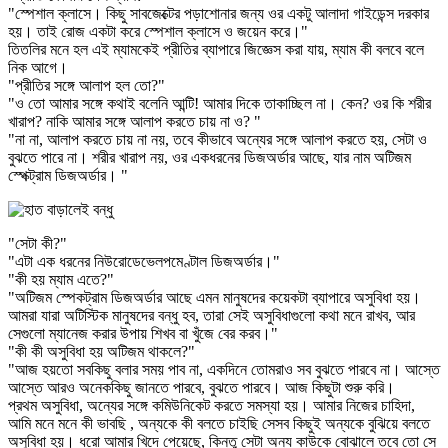
"স্পেশাল ক্লাসে। কিছু সাবজেক্টের পড়াশোনার জন্য ওর একটু আলাদা গাইডেন্স দরকার
হয়। তাই রোজ একটা করে স্পেশাল ক্লাসে ও জয়েন করে।"
তিতলির মনে হল এই ম্যামকেই প্রীতির ব্যাপারে জিজ্ঞেস করা যায়, ম্যাম কী বলবে বলে
নিক আগে।
"প্রীতির সঙ্গে আলাপ হল তো?"
"ও তো আমার সঙ্গে কথাই বলেনি আন্টি! আমার দিকে তাকাচ্ছিল না। কেন? ওর কি শরীর
খারাপ? নাকি আমার সঙ্গে আলাপ করতে চায় না ও? "
"না না, আলাপ করতে চায় না নয়, তবে কীভাবে অন্যের সঙ্গে আলাপ করতে হয়, সেটা ও
বুঝতে পারে না। শরীর খারাপ নয়, ওর একধরনের ডিজঅর্ডার আছে, যার নাম অটিজম
স্পেক্ট্রাম ডিজঅর্ডার। "
"সেটা কী?"
"এটা এক ধরনের নিউরোডেভেলপমেণ্টাল ডিজঅর্ডার।"
"কী হয় ম্যাম এতে?"
"অটিজম স্পেকট্রাম ডিজঅর্ডার আছে এমন মানুষদের কয়েকটা ব্যাপারে অসুবিধা হয়।
আমরা যারা অটিস্টিক মানুষদের বন্ধু হব, তারা সেই অসুবিধাগুলো কথা মনে রাখব, আর
সেগুলো ম্যানেজ করার উপায় শিখব বা খুঁজে বের করব।"
"কী কী অসুবিধা হয় অটিজম থাকলে?"
"আজ হয়তো সবকিছু বলার সময় পাব না, একদিনে তোমরাও সব বুঝতে পারবে না। আস্তে
আস্তে আরও অনেককিছু জানতে পারবে, বুঝতে পারবে। আজ কিছুটা শুরু করি।
প্রথম অসুবিধা, অন্যের সঙ্গে কমিউনিকেট করতে সমস্যা হয়। আমার নিজের চাহিদা,
আমি মনে মনে কী ভাবছি , অন্যকে কী বলতে চাইছি সেসব কিছুই অন্যকে বুঝিয়ে বলতে
অসুবিধা হয়। ধরো আমার খিদে পেয়েছে, কিন্তু সেটা অন্য কাউকে বোঝালে তবে তো সে