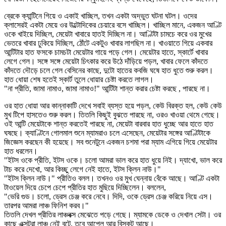
ব্রেকে ক্যান্টিনে গিয়ে ও একাই খাচ্ছিল, তখন একটা অদ্ভুত ঘটনা ঘটল। ওদের
ক্লাসেরই একটা মেয়ে ওর উল্টোদিকের চেয়ারে বসে খাচ্ছিল। খাচ্ছিল মানে, একজন আণ্টি
ওকে খাইয়ে দিচ্ছিল, মেয়েটা খাবারে হাতই দিচ্ছিল না। আণ্টিটা চামচে করে ওর মুখের
ভেতরে খাবার ঢুকিয়ে দিচ্ছিল, ঠোঁটে একটুও খাবার লাগছিল না। খাওয়াতে গিয়ে একবার
আন্টিটার হাত ফসকে চামচটা মেয়েটার গায়ে পড়ে গেল। মেয়েটার হাতে, স্কার্টে খাবার
লেগে গেল। সঙ্গে সঙ্গে মেয়েটা চিৎকার করে উঠে দাঁড়িয়ে পড়ল, খাবার ফেলে কাঁদতে
কাঁদতে দৌড়ে চলে গেল বেসিনের কাছে, দুটো হাতের কবজি ঘষে হাত ধুতে শুরু করল।
হাত ধোয়া শেষ হতেই স্কার্ট তুলে ধোয়ার চেষ্টা করতে লাগল।
"না প্রীতি, জামা নামাও, জামা নামাও!" আন্টিটা শান্ত করার চেষ্টা করছে , পারছে না।
ওর হাত ধোয়া আর কান্নাকাটি দেখে সবাই ব্যস্ত হয়ে পড়ল, কেউ বিরক্ত হল, কেউ কেউ
মুখ টিপে হাসতেও শুরু করল। তিতলি কিছুই বুঝতে পারছে না, ওরও খাওয়া থেমে গেছে।
ওই আন্টি মেয়েটাকে শান্ত করতেই পারছে না, মেয়েটা বারবার হাত ধুচ্ছে আর হাতে হাত
ঘষছে। ক্যাণ্টিনে গোলমাল শুনে ম্যামরাও চলে এসেছেন, মেয়েটার সঙ্গের আণ্টিটাকে
জিজ্ঞেস করছেন কী হয়েছে। সব শুনেটুনে একজন চশমা পরা ম্যাম এগিয়ে গিয়ে মেয়েটার
হাত ধরলেন।
"ইটস ওকে প্রীতি, ইটস ওকে। চলো আমরা ভাল করে হাত ধুয়ে নিই। দ্যাখো, ভাল করে
টাচ করে দেখো, আর কিচ্ছু লেগে নেই হাতে, ইটস ক্লিন নাউ।"
"ইটস ক্লিন নাউ।" প্রীতিও বলল। তখনও ওর মুখ ঘেন্নায় বেঁকে আছে। আণ্টি একটা
টাওয়েল দিয়ে চেপে চেপে প্রীতির হাত মুছিয়ে দিচ্ছিলেন। বললেন,
"ভেরি গুড। চলো, ড্রেস চেঞ্জ করে নেবে। দিদি, ওকে ড্রেস চেঞ্জ করিয়ে নিয়ে এস।
তারপর আমরা লাঞ্চ ফিনিশ করব।"
তিতলি দেখল প্রীতির লাঞ্চবক্স মেঝেতে পড়ে গেছে। ম্যামকে ডেকে ও দেখাল সেটা। ওর
কাছে এক্সট্রা লাঞ্চ নেই বটে, তবে আপেল আর বিস্কুট আছে।