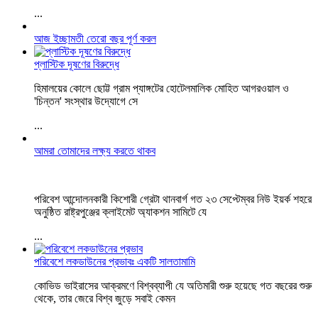
...
আজ ইচ্ছামতী তেরো বছর পূর্ণ করল
প্লাস্টিক দূষণের বিরুদ্ধে
হিমালয়ের কোলে ছোট্ট গ্রাম প্যাঙ্গটের হোটেলমালিক মোহিত আগরওয়াল ও
'চিন্তন' সংস্থার উদ্যোগে সে
...
আমরা তোমাদের লক্ষ্য করতে থাকব
পরিবেশ আন্দোলনকারী কিশোরী গ্রেটা থানবার্গ গত ২৩ সেপ্টেম্বর নিউ ইয়র্ক শহরে
অনুষ্ঠিত রাষ্ট্রপুঞ্জের ক্লাইমেট অ্যাকশন সামিটে যে
...
পরিবেশে লকডাউনের প্রভাবঃ একটি সালতামামি
কোভিড ভাইরাসের আক্রমণে বিশ্বব্যাপী যে অতিমারী শুরু হয়েছে গত বছরের শুরু
থেকে, তার জেরে বিশ্ব জুড়ে সবাই কেমন