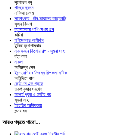
সুশোভন বসু
গাছের ক্রন্দন
নাফিসা বেগম
সাক্ষাৎকার : চাঁদ-তারাদের কাছাকাছি
সৃজন বিভাগ
ব্যাঙ্গালোরে পাখি দেখার গল্প
রুচিরা
মণিমেখলার আশীর্বাদ
ইন্দিরা মুখোপাধ্যায়
এক ডজন কিশোর গল্প - সুমনা সাহা
বইপোকা
একলা
অনিরুদ্ধ সেন
ইন্দোনেশিয়ার নিজস্ব শিল্পকলা বাটিক
অনিন্দিতা পাল
ছোট্ট সে এক গ্রামে
তরুণ কুমার সরখেল
আশ্চর্য পুকুর ও লক্ষ্মীর পদ্ম
সুমনা সাহা
ইয়েতির আত্মীয়তায়
তন্ময় ধর
আরও পড়তে পারো...