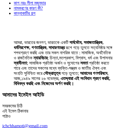
কাগ নয়ঃ লীলা মজুমদার
নামকরণের কারণ কী?
কান্নাকাটির গল্প
আমরা, ভারতের জনগণ, ভারতকে একটি
সার্বভৌম, সমাজতান্ত্রিক,
ধর্মনিরপেক্ষ, গণতান্ত্রিক, সাধারণতন্ত্র
রূপে গড়ে তুলতে সত্যনিষ্ঠার সঙ্গে
শপথগ্রহণ করছি এবং তার সকল নাগরিক যাতে : সামাজিক, অর্থনৈতিক
ও রাজনৈতিক
ন্যায়বিচার
; চিন্তা,মতপ্রকাশ, বিশ্বাস, ধর্ম এবং উপাসনার
স্বাধীনতা
; সামাজিক প্রতিষ্ঠা অর্জন ও সুযোগের
সমতা
প্রতিষ্ঠা করতে
পারে এবং তাদের সকলের মধ্যে ব্যক্তি-সম্ভ্রম ও জাতীয় ঐক্য এবং
সংহতি সুনিশ্চিত করে
সৌভ্রাতৃত্ব
গড়ে তুলতে;
আমাদের গণপরিষদে
,
আজ,১৯৪৯ সালের ২৬ নভেম্বর,
এতদ্দ্বারা এই সংবিধান গ্রহণ করছি,
বিধিবদ্ধ করছি এবং নিজেদের অর্পণ করছি।
আমাদের ইমেইল আইডি
সবরকমের চিঠি
এই ইমেল ঠিকানায়
পাঠাও
ichchhamoti@gmail.com