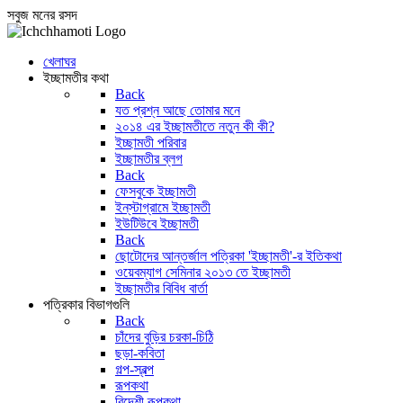
সবুজ মনের রসদ
খেলাঘর
ইচ্ছামতীর কথা
Back
যত প্রশ্ন আছে তোমার মনে
২০১৪ এর ইচ্ছামতীতে নতুন কী কী?
ইচ্ছামতী পরিবার
ইচ্ছামতীর ব্লগ
Back
ফেসবুকে ইচ্ছামতী
ইন্‌স্টাগ্রামে ইচ্ছামতী
ইউটিউবে ইচ্ছামতী
Back
ছোটোদের আন্তর্জাল পত্রিকা 'ইচ্ছামতী'-র ইতিকথা
ওয়েবম্যাগ সেমিনার ২০১৩ তে ইচ্ছামতী
ইচ্ছামতীর বিবিধ বার্তা
পত্রিকার বিভাগগুলি
Back
চাঁদের বুড়ির চরকা-চিঠি
ছড়া-কবিতা
গল্প-স্বল্প
রূপকথা
বিদেশী রূপকথা