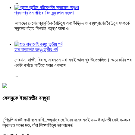
...
প্রবাদপ্রতিম পরিবেশবিদ সুন্দরলাল বহুগুণা
আমাদের দেশের প্রাকৃতিক বৈচিত্র্য এবং উদ্ভিদ ও বন্যপ্রাণের বৈচিত্র্য সম্পর্কে
স্কুলের বইয়ে নিশ্চয়ই পড়ছ? ভাষা ও
...
হাত বাড়ালেই বন্ধুঃ তৃতীয় পর্ব
শ্রেয়ান, সাক্ষী, বিয়াস, সায়ন্তন এরা সবাই আজ খুব উত্তেজিত। অনেকদিন পর
একটা বার্থডে পার্টিতে সবার একসঙ্গে
...
ফেসবুকে ইচ্ছামতীর বন্ধুরা
চুপিচুপি একটা কথা বলে রাখি...শুধুমাত্র ছোটদের মনের মতই নয়- ইচ্ছামতী সেই স-অ-ব
বড়দেরও মনের মত, যাঁরা শিশুসাহিত্য ভালবাসেন!