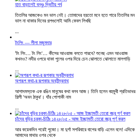
হাত বাড়ালেই বন্ধুঃ দ্বিতীয় পর্ব
তিতলির আজকেও মন ভাল নেই। তোমাদের হয়তো মনে হতে পারে তিতলির মন
ভাল না থাকার দিনের গল্পগুলোই আমি কেবল লিখছি
...
টংলিং — লীলা মজুমদার
'টং লিং… টং লিং'… কীসের আওয়াজ বলতে পারবে? শুনেছ এমন আওয়াজ
কখনও? নদীর ওপরে থাকা পুলের ওপর দিয়ে চেন ঝোলাতে ঝোলাতে মালগাড়ি
...
অপরূপ কথা-র রূপকার অবনীন্দ্রনাথ
আপাদমস্তক এক রঙিন মানুষের কথা বলব আজ। তিনি হলেন বহুমুখী প্রতিভাধর
শিল্পী 'অবন ঠাকুর'। যাঁর পোশাকী নাম
...
চাঁদের বুড়ির চরকা-চিঠিঃ ১৪২৮/০৫ - আজ ইচ্ছামতী তেরো বছর পূর্ণ করল
আর কয়েকদিন পরেই পুজো। মা দুর্গা সপরিবারে বাপের বাড়ি এলেন বলে! এদিকে
আমাদের মাথার ওপর থেকে