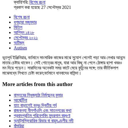
ক্যাটfগরি:
বিশেষ রচনা
প্রকাশ করা হয়েছে 27 সেপ্টেম্বর 2021
বিশেষ রচনা
ধূপছায়া মজুমদার
মিতিল
আশ্বিন ১৪২৮
সেপ্টেম্বর ২০২১
অটিজ্‌ম্‌
Autism
ভূতপূর্ব ইঞ্জিনিয়ার, বর্তমানে সাংসারিক কাজের মাঝে সু্যোগ পেলেই পড়া আর লেখার আনন্দে
মাতার চেষ্টায় থাকেন। সেই গোত্রের মানুষ, যারা আর কিছু না পেলে ঠোঙ্গায় ছাপা খবরও
মন দিয়ে পড়েন। সারাদিনের অনেকটা সময় কাটে মেয়ে কুটুনের সঙ্গে; তার কীর্তিকলাপ
মাঝেমধ্যে লিখতে চেষ্টা করেন;বর্তমানে ধানবাদের বাসিন্দা।
More articles from this author
বাস্তবের সিধুজ্যাঠা নির্মলচন্দ্র কুমার
আর্জেন্টিনা
হাত বাড়ালেই বন্ধুঃ দ্বিতীয় পর্ব
রাজকন্যা নীলশাঁওলি এবং সাতনগরের কথা
প্রবাদপ্রতিম পরিবেশবিদ সুন্দরলাল বহুগুণা
অ্যাট্‌মস্ফিয়ারিক রিভার বা বায়ুমণ্ডলীয় নদী
বাঁশুরিয়া