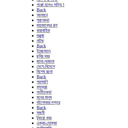
গপ্পো হলেও সত্যি !
Back
আনমনে
পুরাণকথা
মহাকাব্যের গল্প
ধারাবাহিক
মঞ্জুষা
নাটক
Back
ইচ্ছেমতন
ছবির খবর
জানা-অজানা
দেশে-বিদেশে
বিশেষ রচনা
Back
পরশমণি
বসুন্ধরা
অতীতকথা
মনের মানুষ
বইপোকার দপ্তর
Back
সৃজনী
টুকরো খবর
এক্কা-দোক্কা