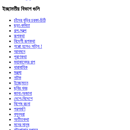
ইচ্ছামতীর বিভাগ গুলি
চাঁদের বুড়ির চরকা-চিঠি
ছড়া-কবিতা
গল্প-স্বল্প
রূপকথা
বিদেশী রূপকথা
গপ্পো হলেও সত্যি !
আনমনে
পুরাণকথা
মহাকাব্যের গল্প
ধারাবাহিক
মঞ্জুষা
নাটক
ইচ্ছেমতন
ছবির খবর
জানা-অজানা
দেশে-বিদেশে
বিশেষ রচনা
পরশমণি
বসুন্ধরা
অতীতকথা
মনের মানুষ
বইপোকার দপ্তর