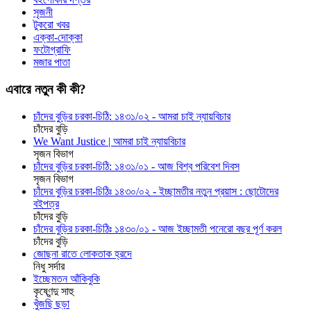
সৃজনী
টুকরো খবর
এক্কা-দোক্কা
ফটোগ্রাফি
মজার পাতা
এবারে নতুন কী কী?
চাঁদের বুড়ির চরকা-চিঠি: ১৪৩১/০২ - আমরা চাই ন্যায়বিচার
চাঁদের বুড়ি
We Want Justice | আমরা চাই ন্যায়বিচার
সৃজন বিভাগ
চাঁদের বুড়ির চরকা-চিঠি: ১৪৩১/০১ - আজ বিশ্ব পরিবেশ দিবস
সৃজন বিভাগ
চাঁদের বুড়ির চরকা-চিঠিঃ ১৪৩০/০২ - ইচ্ছামতীর নতুন প্রয়াস : ছোটোদের
বইপত্র
চাঁদের বুড়ি
চাঁদের বুড়ির চরকা-চিঠিঃ ১৪৩০/০১ - আজ ইচ্ছামতী পনেরো বছর পূর্ণ করল
চাঁদের বুড়ি
জোছনা রাতে লোকতাক হ্রদে
নিধু সর্দার
ইচ্ছেমতন আঁকিবুকি
কৃষ্ণেন্দু সাহু
খুঁজছি ছড়া