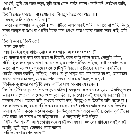
"শাওনী, তুমি তো আজ নতুন, তুমি বলো কোন গানটা জানো? আমি যদি নোটেশন জানি,
বাজাব।"
তিতলি গেছে ঘাবড়ে। গান শোনে ও, কিন্তু গাইতে তো পারে না।
" ম্যাম, আমি গাইতে পারি না।"
"আরে ভয় পাওয়ার কিচ্ছু নেই। গান গাইতে আমরা সবাই পারি। জানতে না পারি, কিন্তু
মনের আনন্দে বা দুঃখে বা এমনিই ইচ্ছে হলে গুনগুন করে গাইতে আমরা সবাই পারি, তাই
না?"
তিতলি ভাবল, ঠিকই তো!
"চলো শুরু করি।"
"প্রাণ ভরিয়ে তৃষা হরিয়ে মোরে আরও আরও আরও দাও প্রাণ !"
এই গানটার কথা ভাল করে জানে না তিতলি, শুরুর ক’টা লাইন জানে, সেটুকুই গাইল,
বাকিটা হুঁ হুঁ করে সুর মেলাল। ও অবাক হয়ে দেখল প্রীতিও গাইছে, কথা সব ভাল করে
বলতে না পারলেও সুর ম্যামের সঙ্গে মোটামুটি মিলছে। কৌতুহল হল ওর, ক্যাণ্টিনে
মেয়েটা কেমন করছিল, অস্থির, এখনও যে খুব শান্ত হয়ে বসে আছে তা নয়, ডানহাতটা
সমানে নাড়িয়ে চলেছে, মনে হয় তাল দিতে চেষ্টা করছে কিন্তু পারছে না।
মিউজিক ক্লাসের পর প্রীতি সেই আণ্টির সঙ্গে কোথায় যেন গেল।
তিতলি প্রীতিকে খুব মন দিয়ে লক্ষ্য করছিল। বন্ধুদের সঙ্গে থাকলে হয়তো এতকিছু লক্ষ্য
করার সময় পেত না, বা দেখলেও পাত্তা দিত না, বড়জোর একটু হাসাহাসি করত প্রীতির
হাবভাব দেখে। হয়তো হাসি পাওয়ার মতোই ভাব, কিন্তু এখন তিতলির হাসি পাচ্ছে না।
বরং জানতে ইচ্ছে করছে প্রীতি ওরকম করছে কেন? ক্লাসের আর কারও সঙ্গে তিতলির
আলাপ হয়নি। কাকে জিজ্ঞেস করলে ঠিক উত্তর পাওয়া যাবে ভাবছিল, দেখল ক্যণ্টিনের
সেই ম্যাম ওর সামনে এসে দাঁড়িয়েছেন। ও তাড়াতাড়ি উঠে দাঁড়াল।
"সিট ডাউন শাওনী, আমি তোমার সঙ্গে একটু কথা বলব। ক্লাসের বাকিদের একটু একটু
বলেছি, তুমি নতুন, তোমারও জানা দরকার।"
"প্রীতি কোথায় গেল ম্যাম?"