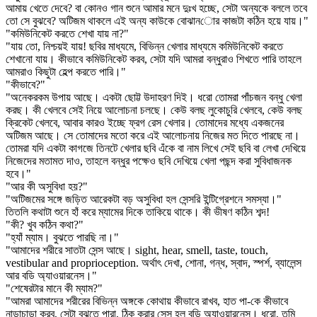
আমায় খেতে দেবে? বা কোনও গান শুনে আমার মনে দুঃখ হচ্ছে, সেটা অন্যকে বললে তবে
তো সে বুঝবে? অটিজম থাকলে এই অন্য কাউকে বোঝানোর কাজটা কঠিন হয়ে যায়।"
"কমিউনিকেট করতে শেখা যায় না?"
"যায় তো, নিশ্চয়ই যায়! ছবির মাধ্যমে, বিভিন্ন খেলার মাধ্যমে কমিউনিকেট করতে
শেখানো যায়। কীভাবে কমিউনিকেট করব, সেটা যদি আমরা বন্ধুরাও শিখতে পারি তাহলে
আমরাও কিছুটা হেল্প করতে পারি।"
"কীভাবে?"
"অনেকরকম উপায় আছে। একটা ছোট্ট উদাহরণ দিই। ধরো তোমরা পাঁচজন বন্ধু খেলা
করছ। কী খেলবে সেই নিয়ে আলোচনা চলছে। কেউ বলছ লুকোচুরি খেলবে, কেউ বলছ
ক্রিকেট খেলবে, আবার কারও ইচ্ছে ফ্রগ রেস খেলার। তোমাদের মধ্যে একজনের
অটিজম আছে। সে তোমাদের মতো করে এই আলোচনায় নিজের মত দিতে পারছে না।
তোমরা যদি একটা কাগজে তিনটে খেলার ছবি এঁকে বা নাম লিখে সেই ছবি বা লেখা দেখিয়ে
নিজেদের মতামত দাও, তাহলে বন্ধুর পক্ষেও ছবি দেখিয়ে খেলা পছন্দ করা সুবিধাজনক
হবে।"
"আর কী অসুবিধা হয়?"
"অটিজমের সঙ্গে জড়িত আরেকটা বড় অসুবিধা হল সেন্সরি ইন্টিগ্রেশনে সমস্যা।"
তিতলি কথাটা শুনে হাঁ করে ম্যামের দিকে তাকিয়ে থাকে। কী ভীষণ কঠিন শব্দ!
"কী? খুব কঠিন কথা?"
"হ্যাঁ ম্যাম। বুঝতে পারছি না।"
"আমাদের শরীরে সাতটা সেন্স আছে। sight, hear, smell, taste, touch,
vestibular and proprioception. অর্থাৎ দেখা, শোনা, গন্ধ, স্বাদ, স্পর্শ, ব্যালেন্স
আর বডি অ্যাওয়ারনেস।"
"শেষেরটার মানে কী ম্যাম?"
"আমরা আমাদের শরীরের বিভিন্ন অঙ্গকে কোথায় কীভাবে রাখব, হাত পা-কে কীভাবে
নাড়াচাড়া করব, সেটা বুঝতে পারা, ঠিক করার সেন্স হল বডি অ্যাওয়ারনেস। ধরো, তুমি