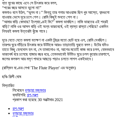
হাত মুখের কাছে এনে সে চিৎকার করে বলল,
“পরের বছর আসতে ভুলো না!”
কমলাও বলে উঠল, “ভুলব না।” কিন্তু তার গলার আওয়াজ ছিল খুব আস্তে, শব্দগুলো
হাওয়ায় ভেসে দূরে চলে গেল। রোমি কিছুই শুনতে পেল না।
"আমার বাড়ি কোথায়? ইংল্যাণ্ডেই কি?" কমলা ভাবছিল। নাকি ভারতের এই শহরই
বাড়ি? নাকি ওর আসল বাড়ি ওই অন্য ভারতবর্ষে, ওই ব্যস্ত রাস্তা পেরিয়ে? একদিন
নিশ্চয়ই কমলা উত্তরটা খুঁজে পাবে।
দূরে যেতে যেতে কমলা যতক্ষণ না একটা বিন্দুর মতো ছোট হয়ে এল, রোমি দেখছিল।
তারপর ঘুরে দাঁড়িয়ে চিৎকার করে উটটাকে আরও তাড়াতাড়ি ঘুরতে বলল। উটের যদিও
তাতে কিছু হেলদোল হল না, সে তাকালোও না, আগের মতোই কাজ করে চলল, যেমনভাবে
ভারতবর্ষ বয়ে চলেছে হাজার বছর ধরে, তেমনভাবেই উটটাও ঘুরে চলল কুয়োর চারপাশে,
জলের কলকল আর মসৃণ পাথরে আছড়ে পড়াও চলতে লাগল একইভাবে।
(রাস্কিন বণ্ডের লেখা 'The Flute Player' এর অনুবাদ)
ছবিঃ শিল্পী ঘোষ
বিস্তারিত
লিখেছেন
ধূপছায়া মজুমদার
ক্যাটfগরি:
গল্প-স্বল্প
প্রকাশ করা হয়েছে 30 অক্টোবার 2021
গল্প-স্বল্প
ধূপছায়া মজুমদার