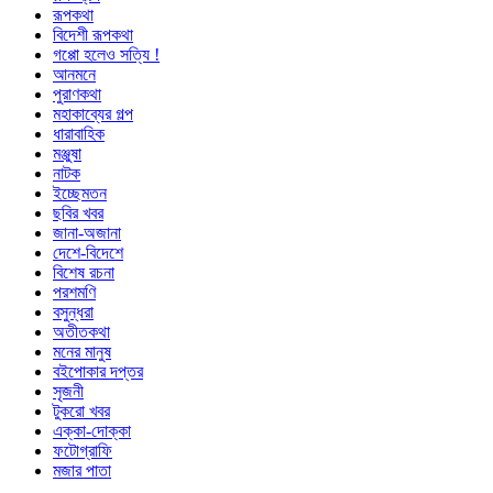
রূপকথা
বিদেশী রূপকথা
গপ্পো হলেও সত্যি !
আনমনে
পুরাণকথা
মহাকাব্যের গল্প
ধারাবাহিক
মঞ্জুষা
নাটক
ইচ্ছেমতন
ছবির খবর
জানা-অজানা
দেশে-বিদেশে
বিশেষ রচনা
পরশমণি
বসুন্ধরা
অতীতকথা
মনের মানুষ
বইপোকার দপ্তর
সৃজনী
টুকরো খবর
এক্কা-দোক্কা
ফটোগ্রাফি
মজার পাতা