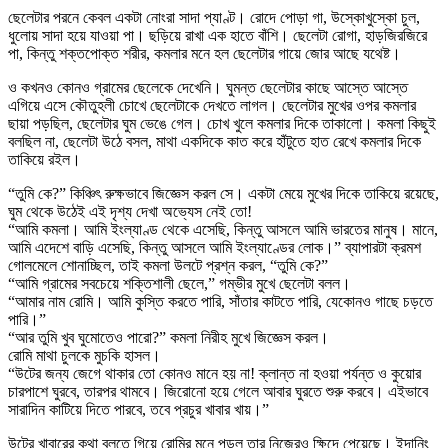
ছেলেটার পরনে কেবল একটা নোংরা সাদা প্যাণ্ট। রোদে পোড়া গা, উস্কোখুস্কো চুল,
ধুলোয় সাদা হয়ে যাওয়া পা। ছড়িয়ে রাখা এক হাতে বাঁশি। ছেলেটা রোগা, হাড়জিরজিরে
পা, কিন্তু শক্তপোক্ত শরীর, কমলার মনে হল ছেলেটার গায়ে জোর আছে যথেষ্ট।
ও কখনও কোনও গ্রামের ছেলেকে দেখেনি। ঘুমন্ত ছেলেটার কাছে আস্তে আস্তে
এগিয়ে এসে কৌতুহলী চোখে ছেলেটাকে দেখতে লাগল। ছেলেটার মুখের ওপর কমলার
ছায়া পড়ছিল, ছেলেটার ঘুম ভেঙে গেল। চোখ খুলে কমলার দিকে তাকালো। কমলা কিছুই
বলছিল না, ছেলেটা উঠে বসল, মাথা একদিকে কাত করে হাঁটুতে হাত রেখে কমলার দিকে
তাকিয়ে রইল।
“তুমি কে?” কিঞ্চিৎ রুক্ষভাবে জিজ্ঞেস করল সে। একটা মেয়ে মুখের দিকে তাকিয়ে রয়েছে,
ঘুম থেকে উঠেই এই দৃশ্য দেখা অভ্যেস নেই তো!
“আমি কমলা। আমি ইংল্যাণ্ড থেকে এসেছি, কিন্তু আসলে আমি ভারতের মানুষ। মানে,
আমি এদেশে বাড়ি এসেছি, কিন্তু আসলে আমি ইংল্যাণ্ডের লোক।” ব্যাপারটা ক্রমশ
গোলমেলে শোনাচ্ছিল, তাই কমলা উলটে প্রশ্ন করল, “তুমি কে?”
“আমি গ্রামের সবচেয়ে শক্তিশালী ছেলে,” গম্ভীর মুখে ছেলেটা বলল।
“আমার নাম রোমি। আমি কুস্তি করতে পারি, সাঁতার কাটতে পারি, যেকোনও গাছে চড়তে
পারি।”
“আর তুমি খুব ঘুমোতেও পারো?” কমলা নিরীহ মুখে জিজ্ঞেস করল।
রোমি মাথা চুলকে মুচকি হাসল।
“উটের জন্য জেগে থাকার তো কোনও মানে হয় না! ক্লান্ত না হওয়া পর্যন্ত ও কুয়োর
চারপাশে ঘুরবে, তারপর থামবে। জিরোনো হয়ে গেলে আবার ঘুরতে শুরু করবে। এইভাবে
সারাদিন কাটিয়ে দিতে পারবে, তবে প্রচুর খাবার খায়।”
উটের খাবারের কথা বলতে গিয়ে রোমির মনে পড়ল তার নিজেরও ক্ষিদে পেয়েছে। ইদানিং