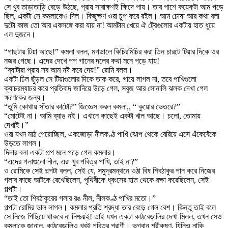
সে খুব তাড়াতাড়ি বেড়ে উঠছে, প্রায় সারাক্ষণই ক্ষিদে পায়। তার পাশে কয়েকটা আম পড়ে
ছিল, একটা সে কমলাকেও দিল। কিছুক্ষণ ওরা চুপ করে রইল। আম চোষা আর কথা বলা
দুটো কাজ তো আর একসঙ্গে করা যায় না! আমটাম খেয়ে ঐ ট্রেগুলোর একটায় হাত ধুয়ে
এল দুজনে।
“গাছটায় টিয়া আছে!” কমলা বলল, মগডালে কিচিরমিচির করা তিন চারটে টিয়ার দিকে ওর
নজর গেছে। এদের দেখে পপ গানের দলের কথা মনে পড়ে যায়!
“ব্যাটারা প্রায় সব আম নষ্ট করে দেয়!” রোমি বলল।
একটা ঢিল ছুঁড়ল সে টিয়াগুলোর দিকে তাক করে, গায়ে লাগল না, তবে পাখিগুলো
ক্যাচরম্যাচর করে প্রতিবাদ জানিয়ে উড়ে গেল, সবুজ আর সোনালি ঝলক দেখা গেল
ক্ষণেকের জন্য।
“তুমি কোথায় সাঁতার কাটো?” জিজ্ঞেস করল কমলা,, “ কুয়োর ভেতরে?”
“মোটেই না। আমি ব্যাঙ নই। এখানে কাছেই একটা খাল আছে। চলো, তোমায়
দেখাই।”
ওরা যখন মাঠ পেরোচ্ছিল, একজোড়া নীলকণ্ঠ পাখি ঝোপ থেকে বেরিয়ে এসে এঁকেবেঁকে
উড়তে লাগল।
দিদার বলা একটা গল্প মনে পড়ে গেল কমলার।
“এদের গলাগুলো নীল, এরা খুব পবিত্র পাখি, তাই না?”
ও রোমিকে সেই গল্পটা বলল, সেই যে, সমুদ্রমন্থনে ওঠা বিষ শিবঠাকুর পান করে নিজের
গলার কাছে আটকে রেখেছিলেন, পৃথিবীকে ধ্বংসের হাত থেকে রক্ষা করেছিলেন, সেই
গল্পটা।
“তাই তো শিবঠাকুরের গলার রঙ নীল, নীলকণ্ঠ পাখির মতো।”
গল্পটা রোমির ভাল লাগল। কমলার প্রতি শ্রদ্ধা তার বেড়ে গেল বেশ। কিন্তু তাই বলে
সে নিজে পিছিয়ে থাকবে না নিশ্চয়ই! তাই যখন একটা কাঠবেড়ালির দেখা মিলল, তখন সেও
কমলাকে জানাল, কাঠবেড়ালিও খুবই পবিত্র প্রাণী। ভগবান শ্রীকৃষ্ণ, যিনিও নাকি