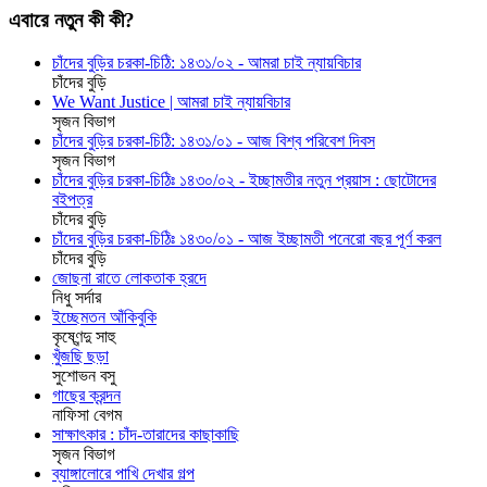
এবারে নতুন কী কী?
চাঁদের বুড়ির চরকা-চিঠি: ১৪৩১/০২ - আমরা চাই ন্যায়বিচার
চাঁদের বুড়ি
We Want Justice | আমরা চাই ন্যায়বিচার
সৃজন বিভাগ
চাঁদের বুড়ির চরকা-চিঠি: ১৪৩১/০১ - আজ বিশ্ব পরিবেশ দিবস
সৃজন বিভাগ
চাঁদের বুড়ির চরকা-চিঠিঃ ১৪৩০/০২ - ইচ্ছামতীর নতুন প্রয়াস : ছোটোদের
বইপত্র
চাঁদের বুড়ি
চাঁদের বুড়ির চরকা-চিঠিঃ ১৪৩০/০১ - আজ ইচ্ছামতী পনেরো বছর পূর্ণ করল
চাঁদের বুড়ি
জোছনা রাতে লোকতাক হ্রদে
নিধু সর্দার
ইচ্ছেমতন আঁকিবুকি
কৃষ্ণেন্দু সাহু
খুঁজছি ছড়া
সুশোভন বসু
গাছের ক্রন্দন
নাফিসা বেগম
সাক্ষাৎকার : চাঁদ-তারাদের কাছাকাছি
সৃজন বিভাগ
ব্যাঙ্গালোরে পাখি দেখার গল্প