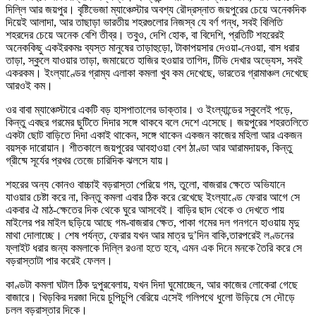
দিল্লি আর জয়পুর। বৃষ্টিভেজা ম্যাঞ্চেস্টার অবশ্য রৌদ্রস্নাত জয়পুরের চেয়ে অনেকদিক
দিয়েই আলাদা, আর তাছাড়া ভারতীয় শহরগুলোর নিজস্ব যে বর্ণ গন্ধ, সবই বিলিতি
শহরদের চেয়ে অনেক বেশি তীব্র। তবুও, দেশি হোক, বা বিদেশি, প্রতিটি শহরেরই
অনেককিছু একইরকমঃ ব্যস্ত মানুষের তাড়াহুড়ো, টাকাপয়সার দেওয়া-নেওয়া, বাস ধরার
তাড়া, স্কুলে যাওয়ার তাড়া, জমায়েতে হাজির হওয়ার তাগিদ, টিভি দেখার অভ্যেস, সবই
একরকম। ইংল্যাণ্ডের গ্রাম্য এলাকা কমলা খুব কম দেখেছে, ভারতের গ্রামাঞ্চল দেখেছে
আরওই কম।
ওর বাবা ম্যাঞ্চেস্টারে একটি বড় হাসপাতালের ডাক্তার। ও ইংল্যান্ডের স্কুলেই পড়ে,
কিন্তু এবছর গরমের ছুটিতে দিদার সঙ্গে থাকবে বলে দেশে এসেছে। জয়পুরের শহরতলিতে
একটা ছোট বাড়িতে দিদা একাই থাকেন, সঙ্গে থাকেন একজন কাজের মহিলা আর একজন
বয়স্ক দারোয়ান। শীতকালে জয়পুরের আবহাওয়া বেশ ঠাণ্ডা আর আরামদায়ক, কিন্তু
গ্রীষ্মে সূর্যের প্রখর তেজে চারিদিক ঝলসে যায়।
শহরের অন্য কোনও বাচ্চাই বড়রাস্তা পেরিয়ে গম, তুলো, বাজরার ক্ষেতে অভিযানে
যাওয়ার চেষ্টা করে না, কিন্তু কমলা এবার ঠিক করে রেখেছে ইংল্যাণ্ডে ফেরার আগে সে
একবার ঐ মাঠ-ক্ষেতের দিক থেকে ঘুরে আসবেই। বাড়ির ছাদ থেকে ও দেখতে পায়
মাইলের পর মাইল ছড়িয়ে আছে গম-বাজরার ক্ষেত, পাকা গমের দল গনগনে হাওয়ায় মৃদু
মাথা দোলাচ্ছে। শেষ পর্যন্ত, ফেরার যখন আর মাত্র দু’দিন বাকি,তারপরেই লণ্ডনের
ফ্লাইট ধরার জন্য কমলাকে দিল্লি রওনা হতে হবে, এমন এক দিনে মনকে তৈরি করে সে
বড়রাস্তাটা পার করেই ফেলল।
কাণ্ডটা কমলা ঘটাল ঠিক দুপুরবেলায়, যখন দিদা ঘুমোচ্ছেন, আর কাজের লোকেরা গেছে
বাজারে। খিড়কির দরজা দিয়ে চুপিচুপি বেরিয়ে এসেই গলিপথে ধুলো উড়িয়ে সে দৌড়ে
চলল বড়রাস্তার দিকে।