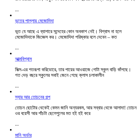
...
ভূতের পাল্লায় মেজোদিদা
ভূত যে আছে এ ব্যাপারে সন্দেহের কোন অবকাশ নেই। বিশ্বাস না হলে
মেজোদিদাকে জিজ্ঞেস কর। মেজোদিদা পরিষ্কার বলে দেবেন – কত
...
আত্মবিশ্বাস
সিক্স-এর শতরূপা করিডোরে, তার পায়ের আওয়াজে গোটা স্কুল বাড়ি কাঁপছে।
গত দেড় বছরে স্কুলের সবাই জেনে গেছে ক্লাস চলাকালীন
...
স্যার আর তোচনের গল্প
তোচন ছোটোর থেকেই কেমন জানি অন্যরকম, আর সব্বার থেকে আলাদা! তোচন
ওর বয়েসী আর পাঁচটা ছেলেপুলের মত হই হই করে
...
মানি অর্ডার