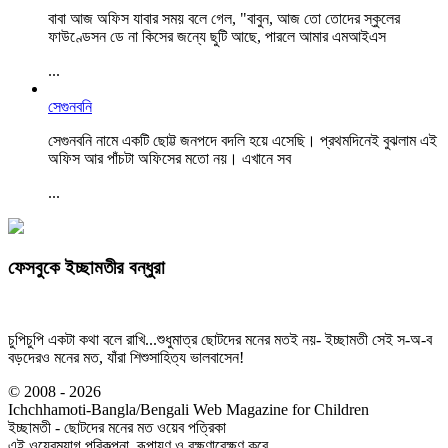
বাবা আজ অফিস যাবার সময় বলে গেল, "বাবুন, আজ তো তোদের স্কুলের
ফাউণ্ডেসন ডে না কিসের জন্যে ছুটি আছে, পারলে আমার এমআইএস
...
সেগুনবনি
সেগুনবনি নামে একটি ছোট্ট জনপদে বদলি হয়ে এসেছি। প্রথমদিনেই বুঝলাম এই
অফিস আর পাঁচটা অফিসের মতো নয়। এখানে সব
...
ফেসবুকে ইচ্ছামতীর বন্ধুরা
চুপিচুপি একটা কথা বলে রাখি...শুধুমাত্র ছোটদের মনের মতই নয়- ইচ্ছামতী সেই স-অ-ব
বড়দেরও মনের মত, যাঁরা শিশুসাহিত্য ভালবাসেন!
© 2008 - 2026
Ichchhamoti-Bangla/Bengali Web Magazine for Children
ইচ্ছামতী - ছোটদের মনের মত ওয়েব পত্রিকা
এই ওয়েবম্যাগ পরিকল্পনা, রূপায়ণ ও রক্ষণাবেক্ষণ করে