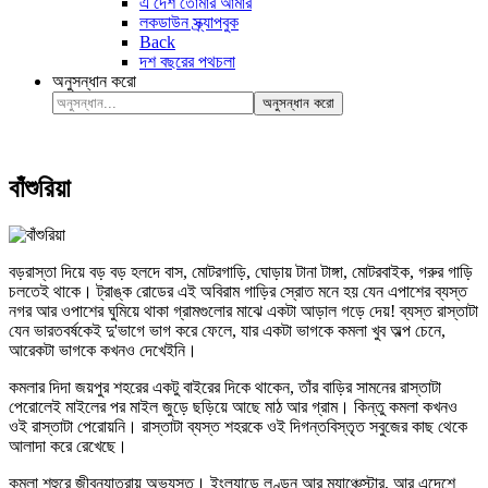
এ দেশ তোমার আমার
লকডাউন স্ক্র্যাপবুক
Back
দশ বছরের পথচলা
অনুসন্ধান করো
অনুসন্ধান করো
বাঁশুরিয়া
বড়রাস্তা দিয়ে বড় বড় হলদে বাস, মোটরগাড়ি, ঘোড়ায় টানা টাঙ্গা, মোটরবাইক, গরুর গাড়ি
চলতেই থাকে। ট্রাঙ্ক রোডের এই অবিরাম গাড়ির স্রোত মনে হয় যেন এপাশের ব্যস্ত
নগর আর ওপাশের ঘুমিয়ে থাকা গ্রামগুলোর মাঝে একটা আড়াল গড়ে দেয়! ব্যস্ত রাস্তাটা
যেন ভারতবর্ষকেই দু'ভাগে ভাগ করে ফেলে, যার একটা ভাগকে কমলা খুব অল্প চেনে,
আরেকটা ভাগকে কখনও দেখেইনি।
কমলার দিদা জয়পুর শহরের একটু বাইরের দিকে থাকেন, তাঁর বাড়ির সামনের রাস্তাটা
পেরোলেই মাইলের পর মাইল জুড়ে ছড়িয়ে আছে মাঠ আর গ্রাম। কিন্তু কমলা কখনও
ওই রাস্তাটা পেরোয়নি। রাস্তাটা ব্যস্ত শহরকে ওই দিগন্তবিস্তৃত সবুজের কাছ থেকে
আলাদা করে রেখেছে।
কমলা শহুরে জীবনযাত্রায় অভ্যস্ত। ইংল্যান্ডে লণ্ডন আর ম্যাঞ্চেস্টার, আর এদেশে