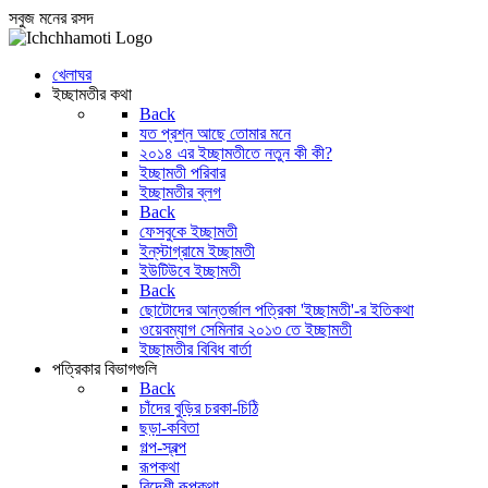
সবুজ মনের রসদ
খেলাঘর
ইচ্ছামতীর কথা
Back
যত প্রশ্ন আছে তোমার মনে
২০১৪ এর ইচ্ছামতীতে নতুন কী কী?
ইচ্ছামতী পরিবার
ইচ্ছামতীর ব্লগ
Back
ফেসবুকে ইচ্ছামতী
ইন্‌স্টাগ্রামে ইচ্ছামতী
ইউটিউবে ইচ্ছামতী
Back
ছোটোদের আন্তর্জাল পত্রিকা 'ইচ্ছামতী'-র ইতিকথা
ওয়েবম্যাগ সেমিনার ২০১৩ তে ইচ্ছামতী
ইচ্ছামতীর বিবিধ বার্তা
পত্রিকার বিভাগগুলি
Back
চাঁদের বুড়ির চরকা-চিঠি
ছড়া-কবিতা
গল্প-স্বল্প
রূপকথা
বিদেশী রূপকথা