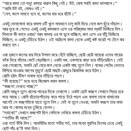
“আরে কাদা তো শুধু! কাদায় খারাপ কিছু নেই। উট, মোষ সবাই কাদা ভালবাসে।”
“আমি উট নই, মোষও নই।”
“বেশ, জলে নামতে হবে না, জলের ধার ধরে হাঁটো।”
একটু দোনামোনা করে কমলা চটি খুলে সাবধানে ঢালু জমি দিয়ে নেমে জল ছুঁয়ে দাঁড়াল।
আর দূরে না গেলেও একটু একটু কাদাজল এসে ওর পরিষ্কার সাদা স্কার্ট ভিজিয়ে দিল।
দিদাকে কী বলবে এবার? নরম কাদায় ওর পা ডুবে যাচ্ছিল, জল এসে ওর হাঁটু ভিজিয়ে
দিচ্ছিল, ও একটু চেঁচিয়ে উঠল। ওই আঠালো কাদা থেকে একটু কষ্ট করেই পা টেনে বার
করতে হল।
ওরা দুজনে জলের ধার দিয়ে টলমল করে হেঁটে যাচ্ছিল, ছোট্ট ছোট্ট মাছেরা ওদের পায়ের
ফাঁক দিয়ে সাঁতার কেটে বেড়াচ্ছিল। একটা বক, একপায়ে খাড়া হয়ে দাঁড়িয়েছিল। যেই
ওরা পেরোলো, অমনি ছোঁ মেরে জল থেকে একটা মাছ তুলে নিল। বকের পেটের ভেতরে
মিলিয়ে যাওয়ার আগের মুহূর্তে ছোট্ট মাছটা রোদ্দুরে ঝিকমিক করে উঠল।
রোমি হঠাৎ ভীষণ অবাক হয়ে দাঁড়িয়ে পড়ল।
“কী হয়েছে?” ভয়ে ভয়ে জিজ্ঞেস করল কমলা।
“কচ্ছপ! দেখতে পাচ্ছ?”
রোমি আঙুল তুলে খালের পাড়ের দিকে দেখালো। একটা ছোট কচ্ছপ সেখানে স্থির হয়ে
শুয়ে আছে। রোমি হাঁচোড়পাঁচোড় করে পাড়ে উঠে পড়ল এবং কমলা তাকে থামানোর
আগেই সে কচ্ছপটাকে হাতে তুলে নিল। যেই না তুলে নেওয়া, অমনি কচ্ছপ তার মাথা
আর পা খোলার মধ্যে ঢুকিয়ে ফেলল।
“দ্যাখো!” যেখানে কচ্ছপটা ছিল সেদিকে দেখিয়ে কমলা চেঁচিয়ে উঠল।
“গর্তটায় কী আছে?”
ওরা গর্তে উঁকি দিল। আধমিটার মতো গভীর গর্ত, তার মধ্যে মুরগির ডিমের চেয়ে একটু
ছোট পাঁচ-ছ’টা সাদা ডিম।