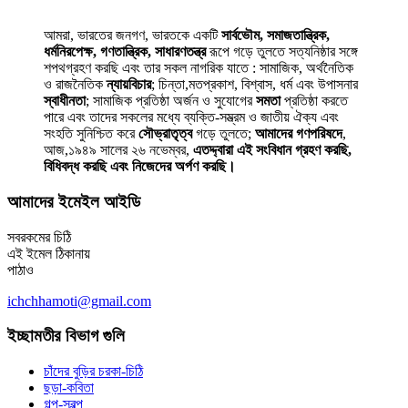
আমরা, ভারতের জনগণ, ভারতকে একটি
সার্বভৌম, সমাজতান্ত্রিক,
ধর্মনিরপেক্ষ, গণতান্ত্রিক, সাধারণতন্ত্র
রূপে গড়ে তুলতে সত্যনিষ্ঠার সঙ্গে
শপথগ্রহণ করছি এবং তার সকল নাগরিক যাতে : সামাজিক, অর্থনৈতিক
ও রাজনৈতিক
ন্যায়বিচার
; চিন্তা,মতপ্রকাশ, বিশ্বাস, ধর্ম এবং উপাসনার
স্বাধীনতা
; সামাজিক প্রতিষ্ঠা অর্জন ও সুযোগের
সমতা
প্রতিষ্ঠা করতে
পারে এবং তাদের সকলের মধ্যে ব্যক্তি-সম্ভ্রম ও জাতীয় ঐক্য এবং
সংহতি সুনিশ্চিত করে
সৌভ্রাতৃত্ব
গড়ে তুলতে;
আমাদের গণপরিষদে
,
আজ,১৯৪৯ সালের ২৬ নভেম্বর,
এতদ্দ্বারা এই সংবিধান গ্রহণ করছি,
বিধিবদ্ধ করছি এবং নিজেদের অর্পণ করছি।
আমাদের ইমেইল আইডি
সবরকমের চিঠি
এই ইমেল ঠিকানায়
পাঠাও
ichchhamoti@gmail.com
ইচ্ছামতীর বিভাগ গুলি
চাঁদের বুড়ির চরকা-চিঠি
ছড়া-কবিতা
গল্প-স্বল্প