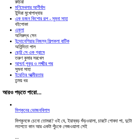
রুচিরা
মণিমেখলার আশীর্বাদ
ইন্দিরা মুখোপাধ্যায়
এক ডজন কিশোর গল্প - সুমনা সাহা
বইপোকা
একলা
অনিরুদ্ধ সেন
ইন্দোনেশিয়ার নিজস্ব শিল্পকলা বাটিক
অনিন্দিতা পাল
ছোট্ট সে এক গ্রামে
তরুণ কুমার সরখেল
আশ্চর্য পুকুর ও লক্ষ্মীর পদ্ম
সুমনা সাহা
ইয়েতির আত্মীয়তায়
তন্ময় ধর
আরও পড়তে পারো...
মিশকুনের ভোজনবিলাস
মিশকুনকে চেনো তোমরা? ওই যে, ইয়াব্বড় শুঁড়ওয়ালা, চারটে গোবদা পা, দুটো
লতপতে কান আর একটা পুঁচকে লেজওয়ালা সেই
...