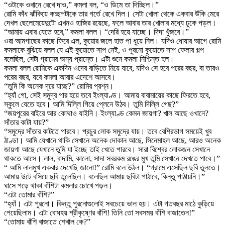
“ওটাকে ওখানে রেখে দাও,” কমলা বল, “ও ডিমে তা দিচ্ছিল।”
রোমি কাঁধ ঝাঁকিয়ে কচ্ছপটাকে তার গর্তে রেখে দিল। সেটা খোলা থেকে একবার উঁকি মেরে
দেখল ছেলেমেয়েদুটো এখনও হাজির রয়েছে, ফলে আবার তার খোলার মধ্যে ঢুকে পড়ল।
“আমায় এবার যেতে হবে,” কমলা বলল। “দেরি হয়ে যাচ্ছে। দিদা খুঁজবে।”
ওরা আমগাছের কাছে ফিরে এল, কুয়োর জলে হাত পা ধুয়ে নিল। যদিও ধোয়ার আগে রোমি
কমলাকে বুঝিয়ে বলল যে এই কুয়োতে সাপ নেই, ও পুরনো কুয়োতে সাপ ফেলার গল্প
বলেছিল, সেটা গ্রামের অন্য প্রান্তে। এটা শুনে কমলা নিশ্চিন্ত হল।
কমলা বলল রোমিকে একদিন ওদের বাড়িতে নিয়ে যাবে, যদিও সে হবে পরের বছর, বা তারও
পরের বছর, যবে কমলা আবার এদেশে আসবে।
“তুমি কি অনেক দূরে যাচ্ছ?” রোমির প্রশ্ন।
“হ্যাঁ গো, সেই সমুদ্র পার হয়ে তবে ইংল্যাণ্ড। আমায় বাবামায়ের কাছে ফিরতে হবে,
স্কুলে যেতে হবে। আমি দিল্লি গিয়ে প্লেনে উঠব। তুমি দিল্লি গেছ?”
“জয়পুরের বাইরে আর কোথাও যাইনি। ইংল্যাণ্ড কেমন জায়গা? খাল আছে ওখানে?
সাঁতার কাটা যায়?”
“সমুদ্রে সাঁতার কাটতে পারবে। প্রচুর লোক সমুদ্রে যায়। তবে বেশিরভাগ সময়েই খুব
ঠাণ্ডা। আমি যেখানে থাকি সেখানে অনেক দোকান আছে, সিনেমাহল আছে, আরও অনেক
জায়গা আছে যেখানে তুমি যা ইচ্ছে তাই খেতে পারবে। সারা বিশ্বের লোকজন সেখানে
থাকতে আসে। লাল, বাদামি, কালো, সাদা সবরকম রঙের মুখ তুমি সেখানে দেখতে পাবে।”
“ আমি লালমুখ একবার দেখেছি জানো!” রোমি বলে উঠল। “গ্রামে এসেছিল ছবি তুলতে।
আমায় উটে বসিয়ে ছবি তুলেছিল। বলেছিল আমায় ছবিটা পাঠাবে, কিন্তু পাঠায়নি।”
ঘাসে পড়ে থাকা বাঁশিটা কমলার চোখে পড়ল।
“এটা তোমার বাঁশি?”
“হ্যাঁ। এটা পুরনো। কিন্তু পুরনোগুলোই সবচেয়ে ভাল হয়। এটা গতবছর মাঠে কুড়িয়ে
পেয়েছিলাম। এটা বোধহয় শ্রীকৃষ্ণের বাঁশি! তিনি তো সবসময় বাঁশি বাজাতেন!”
“তোমায় বাঁশি বাজাতে শেখাল কে?”