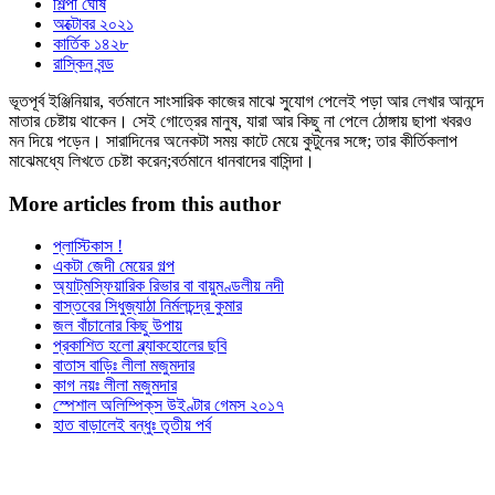
শিল্পী ঘোষ
অক্টোবর ২০২১
কার্তিক ১৪২৮
রাস্কিন বন্ড
ভূতপূর্ব ইঞ্জিনিয়ার, বর্তমানে সাংসারিক কাজের মাঝে সু্যোগ পেলেই পড়া আর লেখার আনন্দে
মাতার চেষ্টায় থাকেন। সেই গোত্রের মানুষ, যারা আর কিছু না পেলে ঠোঙ্গায় ছাপা খবরও
মন দিয়ে পড়েন। সারাদিনের অনেকটা সময় কাটে মেয়ে কুটুনের সঙ্গে; তার কীর্তিকলাপ
মাঝেমধ্যে লিখতে চেষ্টা করেন;বর্তমানে ধানবাদের বাসিন্দা।
More articles from this author
প্লাস্টিকাস !
একটা জেদী মেয়ের গল্প
অ্যাট্‌মস্ফিয়ারিক রিভার বা বায়ুমণ্ডলীয় নদী
বাস্তবের সিধুজ্যাঠা নির্মলচন্দ্র কুমার
জল বাঁচানোর কিছু উপায়
প্রকাশিত হলো ব্ল্যাকহোলের ছবি
বাতাস বাড়িঃ লীলা মজুমদার
কাগ নয়ঃ লীলা মজুমদার
স্পেশাল অলিম্পিক্‌স উইণ্টার গেমস ২০১৭
হাত বাড়ালেই বন্ধুঃ তৃতীয় পর্ব