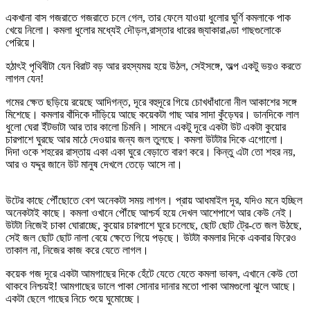
একখানা বাস গজরাতে গজরাতে চলে গেল, তার ফেলে যাওয়া ধুলোর ঘুর্ণি কমলাকে পাক
খেয়ে নিলো। কমলা ধুলোর মধ্যেই দৌড়ল,রাস্তার ধারের জ্যাকারাণ্ডা গাছগুলোকে
পেরিয়ে।
হঠাৎই পৃথিবীটা যেন বিরাট বড় আর রহস্যময় হয়ে উঠল, সেইসঙ্গে, অল্প একটু ভয়ও করতে
লাগল যেন!
গমের ক্ষেত ছড়িয়ে রয়েছে আদিগন্ত, দূরে বহুদূরে গিয়ে চোখধাঁধানো নীল আকাশের সঙ্গে
মিশেছে। কমলার বাঁদিকে দাঁড়িয়ে আছে কয়েকটা গাছ আর সাদা কুঁড়েঘর। ডানদিকে লাল
ধুলো ঘেরা ইঁটভাটা আর তার কালো চিমনি। সামনে একটু দূরে একটা উট একটা কুয়োর
চারপাশে ঘুরছে আর মাঠে দেওয়ার জন্য জল তুলছে। কমলা উটটার দিকে এগোলো।
দিদা ওকে শহরের রাস্তায় একা একা ঘুরে বেড়াতে বারণ করে। কিন্তু এটা তো শহর নয়,
আর ও যদ্দূর জানে উট মানুষ দেখলে তেড়ে আসে না।
উটের কাছে পৌঁছোতে বেশ অনেকটা সময় লাগল। প্রায় আধমাইল দূর, যদিও মনে হচ্ছিল
অনেকটাই কাছে। কমলা ওখানে পৌঁছে আশ্চর্য হয়ে দেখল আশেপাশে আর কেউ নেই।
উটটা নিজেই চাকা ঘোরাচ্ছে, কুয়োর চারপাশে ঘুরে চলেছে, ছোট ছোট ট্রে-তে জল উঠছে,
সেই জল ছোট ছোট নালা বেয়ে ক্ষেতে গিয়ে পড়ছে। উটটা কমলার দিকে একবার ফিরেও
তাকাল না, নিজের কাজ করে যেতে লাগল।
কয়েক গজ দূরে একটা আমগাছের দিকে হেঁটে যেতে যেতে কমলা ভাবল, এখানে কেউ তো
থাকবে নিশ্চয়ই! আমগাছের ডালে পাকা সোনার দানার মতো পাকা আমগুলো ঝুলে আছে।
একটা ছেলে গাছের নিচে শুয়ে ঘুমোচ্ছে।