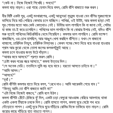
“কেউ না। নিজে নিজেই শিখেছি। শুনবে?”
কমলা ঘাড় নাড়ল। ওরা গাছে হেলান দিয়ে বসল, রোমি বাঁশি বাজাতে শুরু করল।
ধীর মিষ্টি একটা সুর, একটু মনখারাপের, একটু আনন্দের! মৃদুমন্দ হাওয়া যেন বাঁশির সুরগুলোকে
ভাসিয়ে নিয়ে মাঠ পেরিয়ে কোথায় চলে যাচ্ছিল। পাখিরা, ওই উটটা, আর কমলা ছাড়া সেই
সুর শোনার মতো আর কেউ কোত্থাও নেই। উটটার ভাল লাগছিল কি না জানা নেই, সেটার
যা কাজ তা-ই করে চলেছিল। পাখিদের ভাল লাগছিল কি না বোঝার উপায় নেই, যদিও বাঁশি
শুরু হতেই পাখিদের কিচিরমিচির থেমে গিয়েছিল। কমলার ভাল লাগছিল। রোমি যতক্ষণ
বাজাচ্ছিল, ওর চোখ হাসছিল, আর আঙুল খেলা করছিল বাঁশিতে। যখন সে বাজানো
থামালো, চারিদিক নিশ্চুপ, চারিদিক নিস্তব্ধ। কেবল গমের ক্ষেত দিয়ে বয়ে যাওয়া হাওয়ার
শ্বাস আর কুয়ো থেকে তোলা জলের কলকলটুকুই আছে।
কমলা চলে যাওয়ার জন্য উঠে দাঁড়াল।
“আবার কবে আসবে?” প্রশ্ন করল রোমি।
“চেষ্টা করব পরের বছর আসতে,” কমলা উত্তর দিল।
“সে অনেক দেরি। ততদিনে তুমি বড় হয়ে যাবে। হয়তো আসতে চাইবে না।”
“আমি আসব।”
“আসবে?”
“হ্যাঁ।”
রোমি বাঁশিটা কমলার হাতে দিয়ে বলল, “রেখে দাও। আমি আরেকটা পেয়ে যাব।”
“কিন্তু আমি তো বাঁশি বাজাতে জানি না!”
“এটা নিজে নিজেই বাজবে,” রোমি বলে উঠল।
কমলা বাঁশিটা ঠোঁটে ঠেকিয়ে ফুঁ দিল, একটা চড়া বেসুরো আওয়াজ বেরিয়ে আমগাছে থাকা
একটা একলা টিয়াকে চমকে দিল। রোমি হাসতে লাগল, কমলা ঘুরে মেঠো পথ ধরে
দৌড়োতে লাগল। একটু দূরে গিয়ে ঘুরে দাঁড়িয়ে রোমির দিকে তাকিয়ে হাত নাড়ল। রোমি
কুয়োর কাছে দাঁড়িয়ে হাত নাড়তে লাগল।