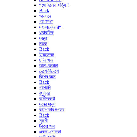
গপ্পো হলেও সত্যি !
Back
আনমনে
পুরাণকথা
মহাকাব্যের গল্প
ধারাবাহিক
মঞ্জুষা
নাটক
Back
ইচ্ছেমতন
ছবির খবর
জানা-অজানা
দেশে-বিদেশে
বিশেষ রচনা
Back
পরশমণি
বসুন্ধরা
অতীতকথা
মনের মানুষ
বইপোকার দপ্তর
Back
সৃজনী
টুকরো খবর
এক্কা-দোক্কা