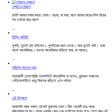
সেয়ানে-সেয়ানে
গল্পটা আমার বম্মার কাছে শোনা। বড়মা, বা বম্মা, মানে আমার মায়ের দিদা বিয়ের
পর এগারো বছর বয়সে
...
তিড়িং কাহিনি
পুপাই, তুতাই দুই ভাইবোন। ‌পুপাইয়ের বয়স তেরো। আর তুতাই আট। তারা
থাকে আমেরিকায়। তাদের আমেরিকার বাড়িতে বাবা, মা আছেন,
...
পরিবেশ সচেতন ভূত
মধ্যবয়সী ঢোলগোবিন্দ ডাকসাইটে খাদ্যরসিক না হলেও, সুন্দরবন অঞ্চলের
নেতিধোপানীতে বন্ধু বিমলের বাড়িতে এসে পর্যন্ত
...
এই বিশ্বাসে
আকাশটা আজ সকাল থেকেই কুয়াশায় ঢাকা। ঠিক যেমনটি হয়ে আছে
রাজনারায়ণের মন। মানুষ একবার কোন এক দুর্যোগের মধ্যে পড়ে গেলে আর এই