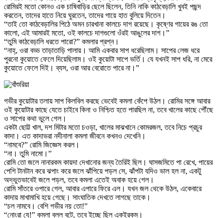
রোমিরই মতো কোনও এক চাষিবাড়ির ছেলে ছিলেন, তিনি নাকি কাঠবেড়ালি খুবই পছন্দ
করতেন, তাদের হাতে নিয়ে ঘুরতেন, তাদের গায়ে হাত বুলিয়ে দিতেন।
“তাই তো কাঠবেড়ালির পিঠে অমন চারখানা কালচে দাগ রয়েছে। কৃষ্ণের গায়ের রঙ তো
কালো, এই আমারই মতো, ওই কালচে দাগগুলো ওঁরই আঙুলের দাগ।”
“তুমি কাঠবেড়ালি ধরতে পারো?” কমলার প্রশ্ন।
“নাহ্‌, ওরা বড্ড তাড়াতাড়ি পালায়। আমি একবার সাপ ধরেছিলাম। সাপের লেজ ধরে
পুরনো কুয়োতে ফেলে দিয়েছিলাম। ওই কুয়োটা সাপে ভর্তি। যে যখনই সাপ ধরি, না মেরে
কুয়োতে ফেলে দিই। ব্যস, ওরা আর বেরোতে পারে না।”
গভীর কুয়োটার তলায় সাপ কিলবিল করছে ভেবেই কমলা কেঁপে উঠল। রোমির সঙ্গে আবার
ওই কুয়োটার কাছে যেতে চাইবে কিনা ও নিশ্চিত হতে পারছিল না, তবে খালের কাছে পৌঁছে
ও সাপের কথা ভুলে গেল।
একটা ছোট্ট খাল, দশ মিটার মতো চওড়া, খালের মাঝখানে কোমরজল, তবে নিচে প্রচুর
কাদা। এত কাদাভরা নদীনালা কমলা জীবনে কখনও দেখেনি।
“নামবে?” রোমি জিজ্ঞেস করল।
“না। তুমি নামো।”
রোমি তো জলে নানারকম কায়দা দেখানোর জন্য তৈরিই ছিল। ঘাসজমিতে পা রেখে, পায়ের
পেশি টানটান করে ঝপাং করে জলে ঝাঁপিয়ে পড়ল সে, ঝাঁপটা যদিও ভাল হল না, একটু
অদ্ভুতভাবেই জলে পড়ল, তবে কমলা এতেই অবাক হয়ে গেল।
রোমি সাঁতরে ওপারে গেল, আবার এপারে ফিরে এল। যখন জল থেকে উঠল, একেবারে
কাদায় মাখামাখি হয়ে গেছে। সাংঘাতিক দেখতে লাগছে তাকে।
“চল নামবে। বেশি গভীর নয় তো!”
“নোংরা যে!” কমলা বলল বটে, তবে ইচ্ছে ছিল একইরকম।