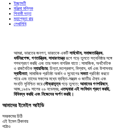
ইচ্ছামতী
মঞ্জিমা মল্লিক
পিনাকী দত্ত
মহাশ্বেতা রায়
লেখালিখি
আমরা, ভারতের জনগণ, ভারতকে একটি
সার্বভৌম, সমাজতান্ত্রিক,
ধর্মনিরপেক্ষ, গণতান্ত্রিক, সাধারণতন্ত্র
রূপে গড়ে তুলতে সত্যনিষ্ঠার সঙ্গে
শপথগ্রহণ করছি এবং তার সকল নাগরিক যাতে : সামাজিক, অর্থনৈতিক
ও রাজনৈতিক
ন্যায়বিচার
; চিন্তা,মতপ্রকাশ, বিশ্বাস, ধর্ম এবং উপাসনার
স্বাধীনতা
; সামাজিক প্রতিষ্ঠা অর্জন ও সুযোগের
সমতা
প্রতিষ্ঠা করতে
পারে এবং তাদের সকলের মধ্যে ব্যক্তি-সম্ভ্রম ও জাতীয় ঐক্য এবং
সংহতি সুনিশ্চিত করে
সৌভ্রাতৃত্ব
গড়ে তুলতে;
আমাদের গণপরিষদে
,
আজ,১৯৪৯ সালের ২৬ নভেম্বর,
এতদ্দ্বারা এই সংবিধান গ্রহণ করছি,
বিধিবদ্ধ করছি এবং নিজেদের অর্পণ করছি।
আমাদের ইমেইল আইডি
সবরকমের চিঠি
এই ইমেল ঠিকানায়
পাঠাও