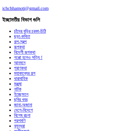
ichchhamoti@gmail.com
ইচ্ছামতীর বিভাগ গুলি
চাঁদের বুড়ির চরকা-চিঠি
ছড়া-কবিতা
গল্প-স্বল্প
রূপকথা
বিদেশী রূপকথা
গপ্পো হলেও সত্যি !
আনমনে
পুরাণকথা
মহাকাব্যের গল্প
ধারাবাহিক
মঞ্জুষা
নাটক
ইচ্ছেমতন
ছবির খবর
জানা-অজানা
দেশে-বিদেশে
বিশেষ রচনা
পরশমণি
বসুন্ধরা