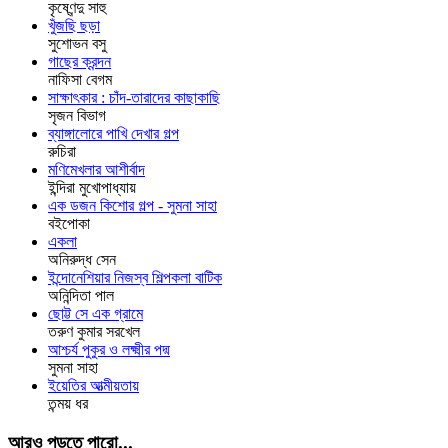
কৃষ্ণেন্দু সাহু
খুঁজছি ছড়া
সুশোভন বসু
গাছের ক্রন্দন
নাফিসা বেগম
সাক্ষাৎকার : চাঁদ-তারাদের কাছাকাছি
সৃজন বিভাগ
ব্যাঙ্গালোরে পাখি দেখার গল্প
রুচিরা
মণিমেখলার আশীর্বাদ
ইন্দিরা মুখোপাধ্যায়
এক ডজন কিশোর গল্প - সুমনা সাহা
বইপোকা
একলা
অনিরুদ্ধ সেন
ইন্দোনেশিয়ার নিজস্ব শিল্পকলা বাটিক
অনিন্দিতা পাল
ছোট্ট সে এক গ্রামে
তরুণ কুমার সরখেল
আশ্চর্য পুকুর ও লক্ষ্মীর পদ্ম
সুমনা সাহা
ইয়েতির আত্মীয়তায়
তন্ময় ধর
আরও পড়তে পারো...