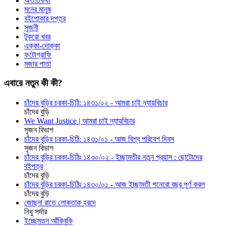
অতীতকথা
মনের মানুষ
বইপোকার দপ্তর
সৃজনী
টুকরো খবর
এক্কা-দোক্কা
ফটোগ্রাফি
মজার পাতা
এবারে নতুন কী কী?
চাঁদের বুড়ির চরকা-চিঠি: ১৪৩১/০২ - আমরা চাই ন্যায়বিচার
চাঁদের বুড়ি
We Want Justice | আমরা চাই ন্যায়বিচার
সৃজন বিভাগ
চাঁদের বুড়ির চরকা-চিঠি: ১৪৩১/০১ - আজ বিশ্ব পরিবেশ দিবস
সৃজন বিভাগ
চাঁদের বুড়ির চরকা-চিঠিঃ ১৪৩০/০২ - ইচ্ছামতীর নতুন প্রয়াস : ছোটোদের
বইপত্র
চাঁদের বুড়ি
চাঁদের বুড়ির চরকা-চিঠিঃ ১৪৩০/০১ - আজ ইচ্ছামতী পনেরো বছর পূর্ণ করল
চাঁদের বুড়ি
জোছনা রাতে লোকতাক হ্রদে
নিধু সর্দার
ইচ্ছেমতন আঁকিবুকি