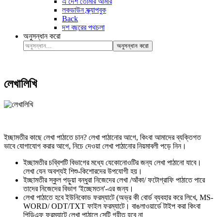
এ দেশ তোমার আমার
লকডাউন স্ক্র্যাপবুক
Back
দশ বছরের পথচলা
অনুসন্ধান করো
অনুসন্ধান করো
লেখালিখি
ইচ্ছামতীর কাছে লেখা পাঠাতে চান? লেখা পাঠানোর আগে, কিংবা আমাদের ব্যক্তিগত
ভাবে যোগাযোগ করার আগে, নিচে দেওয়া লেখা পাঠানোর নিয়মাবলী পড়ে নিন।
ইচ্ছামতীর চব্বিশটি বিভাগের মধ্যে যেকোনোওটির জন্য লেখা পাঠানো যাবে।
লেখা যেন অবশ্যই শিশু-কিশোরদের উপযোগী হয়।
ইচ্ছামতীর স্কুল পড়ুয়া বন্ধুরা নিজেদের লেখা /আঁকা/ ফটোগ্রাফি পাঠাতে পারে
তাদের নিজেদের বিভাগ 'ইচ্ছেমতন'-এর জন্য।
লেখা পাঠাতে হবে ইউনিকোড ফরম্যাটে (অভ্র কী বোর্ড ব্যবহার করে লিখে, MS-
WORD/ ODT/TXT ফাইল ফরম্যাটে। বাঙলাওয়ার্ডে টাইপ করা কিংবা
পিডিএফ ফরম্যাটে লেখা পাঠালে সেটি গৃহীত হবে না