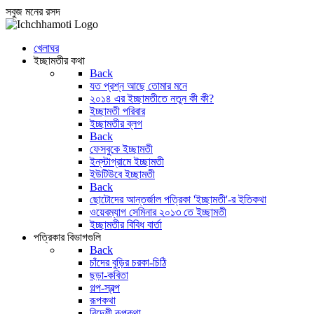
সবুজ মনের রসদ
খেলাঘর
ইচ্ছামতীর কথা
Back
যত প্রশ্ন আছে তোমার মনে
২০১৪ এর ইচ্ছামতীতে নতুন কী কী?
ইচ্ছামতী পরিবার
ইচ্ছামতীর ব্লগ
Back
ফেসবুকে ইচ্ছামতী
ইন্‌স্টাগ্রামে ইচ্ছামতী
ইউটিউবে ইচ্ছামতী
Back
ছোটোদের আন্তর্জাল পত্রিকা 'ইচ্ছামতী'-র ইতিকথা
ওয়েবম্যাগ সেমিনার ২০১৩ তে ইচ্ছামতী
ইচ্ছামতীর বিবিধ বার্তা
পত্রিকার বিভাগগুলি
Back
চাঁদের বুড়ির চরকা-চিঠি
ছড়া-কবিতা
গল্প-স্বল্প
রূপকথা
বিদেশী রূপকথা