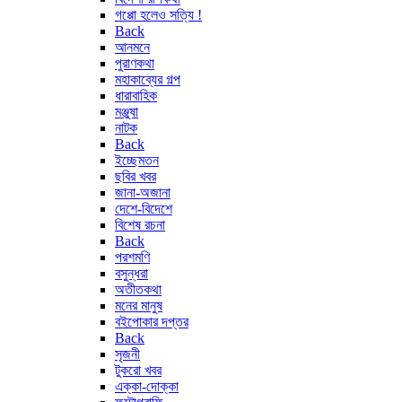
গপ্পো হলেও সত্যি !
Back
আনমনে
পুরাণকথা
মহাকাব্যের গল্প
ধারাবাহিক
মঞ্জুষা
নাটক
Back
ইচ্ছেমতন
ছবির খবর
জানা-অজানা
দেশে-বিদেশে
বিশেষ রচনা
Back
পরশমণি
বসুন্ধরা
অতীতকথা
মনের মানুষ
বইপোকার দপ্তর
Back
সৃজনী
টুকরো খবর
এক্কা-দোক্কা