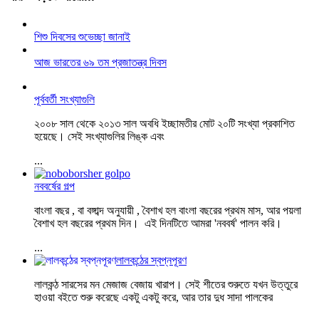
শিশু দিবসের শুভেচ্ছা জানাই
আজ ভারতের ৬৯ তম প্রজাতন্ত্র দিবস
পূর্ববর্তী সংখ্যাগুলি
২০০৮ সাল থেকে ২০১৩ সাল অবধি ইচ্ছামতীর মোট ২০টি সংখ্যা প্রকাশিত
হয়েছে। সেই সংখ্যাগুলির লিঙ্ক এবং
...
নববর্ষের গল্প
বাংলা বছর , বা বঙ্গাব্দ অনুযায়ী , বৈশাখ হল বাংলা বছরের প্রথম মাস, আর পয়লা
বৈশাখ হল বছরের প্রথম দিন। এই দিনটিতে আমরা 'নববর্ষ' পালন করি।
...
লালকন্ঠের স্বপ্নপূরণ
লালকন্ঠ সারসের মন মেজাজ বেজায় খারাপ। সেই শীতের শুরুতে যখন উত্তুরে
হাওয়া বইতে শুরু করেছে একটু একটু করে, আর তার দুধ সাদা পালকের