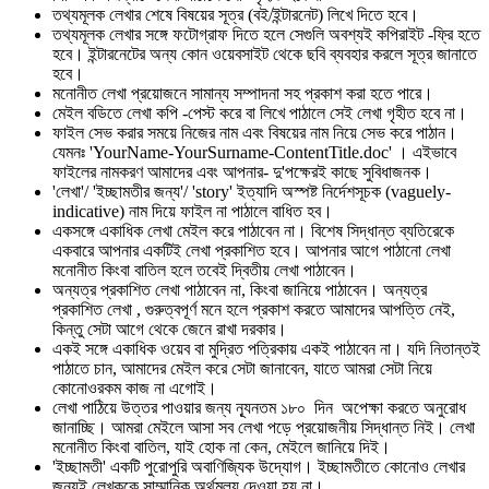
তথ্যমূলক লেখার শেষে বিষয়ের সূত্র (বই/ইন্টারনেট) লিখে দিতে হবে।
তথ্যমূলক লেখার সঙ্গে ফটোগ্রাফ দিতে হলে সেগুলি অবশ্যই কপিরাইট -ফ্রি হতে
হবে। ইন্টারনেটের অন্য কোন ওয়েবসাইট থেকে ছবি ব্যবহার করলে সূত্র জানাতে
হবে।
মনোনীত লেখা প্রয়োজনে সামান্য সম্পাদনা সহ প্রকাশ করা হতে পারে।
মেইল বডিতে লেখা কপি -পেস্ট করে বা লিখে পাঠালে সেই লেখা গৃহীত হবে না।
ফাইল সেভ করার সময়ে নিজের নাম এবং বিষয়ের নাম নিয়ে সেভ করে পাঠান।
যেমনঃ 'YourName-YourSurname-ContentTitle.doc' । এইভাবে
ফাইলের নামকরণ আমাদের এবং আপনার- দু'পক্ষেরই কাছে সুবিধাজনক।
'লেখা'/ 'ইচ্ছামতীর জন্য'/ 'story' ইত্যাদি অস্পষ্ট নির্দেশসূচক (vaguely-
indicative) নাম দিয়ে ফাইল না পাঠালে বাধিত হব।
একসঙ্গে একাধিক লেখা মেইল করে পাঠাবেন না। বিশেষ সিদ্ধান্ত ব্যতিরেকে
একবারে আপনার একটিই লেখা প্রকাশিত হবে। আপনার আগে পাঠানো লেখা
মনোনীত কিংবা বাতিল হলে তবেই দ্বিতীয় লেখা পাঠাবেন।
অন্যত্র প্রকাশিত লেখা পাঠাবেন না, কিংবা জানিয়ে পাঠাবেন। অন্যত্র
প্রকাশিত লেখা , গুরুত্বপূর্ণ মনে হলে প্রকাশ করতে আমাদের আপত্তি নেই,
কিন্তু সেটা আগে থেকে জেনে রাখা দরকার।
একই সঙ্গে একাধিক ওয়েব বা মুদ্রিত পত্রিকায় একই পাঠাবেন না। যদি নিতান্তই
পাঠাতে চান, আমাদের মেইল করে সেটা জানাবেন, যাতে আমরা সেটা নিয়ে
কোনোওরকম কাজ না এগোই।
লেখা পাঠিয়ে উত্তর পাওয়ার জন্য ন্যূনতম ১৮০ দিন অপেক্ষা করতে অনুরোধ
জানাচ্ছি। আমরা মেইলে আসা সব লেখা পড়ে প্রয়োজনীয় সিদ্ধান্ত নিই। লেখা
মনোনীত কিংবা বাতিল, যাই হোক না কেন, মেইলে জানিয়ে দিই।
'ইচ্ছামতী' একটি পুরোপুরি অবাণিজ্যিক উদ্যোগ। ইচ্ছামতীতে কোনোও লেখার
জন্যই লেখককে সাম্মানিক অর্থমূল্য দেওয়া হয় না।