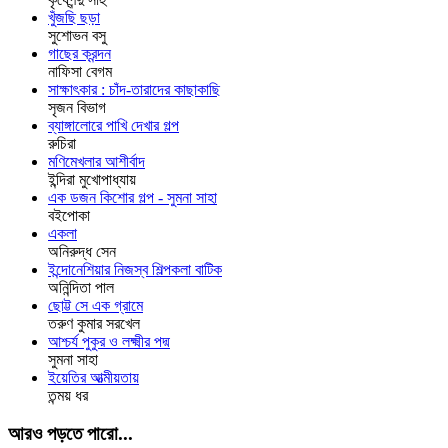
খুঁজছি ছড়া
সুশোভন বসু
গাছের ক্রন্দন
নাফিসা বেগম
সাক্ষাৎকার : চাঁদ-তারাদের কাছাকাছি
সৃজন বিভাগ
ব্যাঙ্গালোরে পাখি দেখার গল্প
রুচিরা
মণিমেখলার আশীর্বাদ
ইন্দিরা মুখোপাধ্যায়
এক ডজন কিশোর গল্প - সুমনা সাহা
বইপোকা
একলা
অনিরুদ্ধ সেন
ইন্দোনেশিয়ার নিজস্ব শিল্পকলা বাটিক
অনিন্দিতা পাল
ছোট্ট সে এক গ্রামে
তরুণ কুমার সরখেল
আশ্চর্য পুকুর ও লক্ষ্মীর পদ্ম
সুমনা সাহা
ইয়েতির আত্মীয়তায়
তন্ময় ধর
আরও পড়তে পারো...