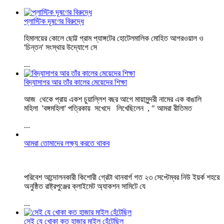
প্লাস্টিক দূষণের বিরুদ্ধে
হিমালয়ের কোলে ছোট্ট গ্রাম প্যাঙ্গটের হোটেলমালিক মোহিত আগরওয়াল ও
'চিন্তন' সংস্থার উদ্যোগে সে
...
বিদ্যাসাগর আর তাঁর কালের মেয়েদের শিক্ষা
আজ থেকে প্রায় একশ চুয়াল্লিশ বছর আগে মায়াসুন্দরী নামের এক বাঙালি
মহিলা 'বঙ্গমহিলা' পত্রিকায় সখেদে লিখেছিলেন , " আমরা রীতিমত
...
আমরা তোমাদের লক্ষ্য করতে থাকব
পরিবেশ আন্দোলনকারী কিশোরী গ্রেটা থানবার্গ গত ২৩ সেপ্টেম্বর নিউ ইয়র্ক শহরে
অনুষ্ঠিত রাষ্ট্রপুঞ্জের ক্লাইমেট অ্যাকশন সামিটে যে
...
সেই যে খোকা কত হাজার মাইল হেঁটেছিল