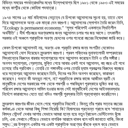
বিভিন্ন সময়ের পদযাত্রাগুলির মধ্যে উল্লেখযোগ্য ছিল ১৯৮১ থেকে ১৯৮৩ এই সময়ের
মধ্যে কাশ্মীর থেকে কোহিমা পদযাত্রা।
১৯৭৪ সালের ২৫ মার্চ মহিলাদের নেতৃত্বে যে চিপকো আন্দোলনের সূচনা হয়, তাতে যোগ
দিয়ে আন্দোলনকে অন্য এক মাত্রা দেন বহুগুণা। আন্দোলনের স্লোগান তৈরি করেন তিনি,
"Ecology is permanent economy." ‘সুস্থ পরিবেশই একমাত্র স্থিতিশীল
অর্থনীতি’। দীর্ঘ পাঁচবছর অরণ্যরক্ষার জন্য আন্দোলন চলার পর জয় আসে। তৎকালীন
সরকার ওই অঞ্চলে প্রাকৃতিক অরণ্য ছেদনের ওপর পনেরো বছরের নিষেধাজ্ঞা জারি করে।
কেবল চিপকো আন্দোলনই নয়, অরণ্য এবং প্রকৃতি রক্ষার জন্য সংগঠিত যেকোনও
আন্দোলনেই যোগ দিয়েছেন সুন্দরলাল বহুগুণা। প্রবল শক্তিধর মুনাফালোভী সম্প্রদায়ের
সিদ্ধান্তের বিরুদ্ধে বারবার সত্যাগ্রহের পথে আন্দোলন করেছেন তিনি ও তাঁর সঙ্গীরা।
অনশন সত্যাগ্রহ, গ্রেপ্তার, মুক্তি পেয়ে আবার একই পথে আন্দোলন, বহু বছর এই পথে
চলেছে তাঁর প্রতিবাদ। তেহরি তে গঙ্গানদীর ওপর তেহরি ড্যাম প্রকল্পের বিরুদ্ধে বহুবছর
ধরে সত্যাগ্রহ আন্দোলন করেছেন তিনি, দিনের পর দিন অনশন করেছেন, কারাবরণ
করেছেন। শুনতে কী অদ্ভুত লাগে, না? প্রকৃতিকে রক্ষার কাজে আজীবন ব্রতী যে
মানুষটিকে দেশের সরকারের পক্ষ থেকে পদ্মশ্রী ও পদ্মবিভূষণ পুরস্কারে ভূষিত করা হয়,
পরিবেশ রক্ষার আন্দোলনে সামিল হওয়ার জন্য সেই মানুষটিকেই দেশের আইনব্যবস্থার
নির্দেশে কারাবাসেও যেতে হয়! যদিও পদ্মশ্রী পুরস্কার তিনি প্রত্যাখ্যান করেছিলেন।
সুন্দরলাল বহুগুণার জীবন থেমে গেছে প্রকৃতির নিয়মেই। কিন্তু তাঁর প্রায় সত্তর বছরের
কর্মকাণ্ড থেকে আমরা কিছু শিক্ষা নিয়েছি কি? হিমালয়ের প্রত্যন্ত গ্রামে বসে 'পাহাড়ের
বিশুদ্ধ সৌন্দর্য' দেখার আশায় যেভাবে আমরা হন্যে হয়ে নতুন ট্রাভেল ডেস্টিনেশন খুঁজে
চলি, এবং সেখানে পৌঁছেও যেভাবে নাগরিক আরামে থাকব বলে দাবি জানাতে থাকি, কিংবা
সমুদ্রের উপকূলে একটার পর একটা প্রাকৃতিক অরণ্যের বাঁধকে ধ্বংস করে যেভাবে