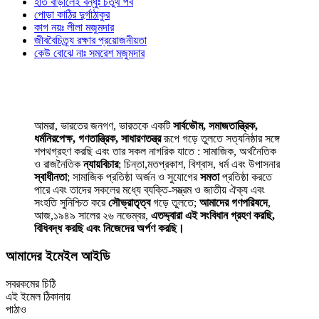
হাত বাড়ালেই বন্ধুঃ চতুর্থ পর্ব
পোড়া কাঠির দুর্গাঠাকুর
কাগ নয়ঃ লীলা মজুমদার
জীববৈচিত্র্য রক্ষার প্রয়োজনীয়তা
কেউ বোঝে নাঃ সমরেশ মজুমদার
আমরা, ভারতের জনগণ, ভারতকে একটি
সার্বভৌম, সমাজতান্ত্রিক,
ধর্মনিরপেক্ষ, গণতান্ত্রিক, সাধারণতন্ত্র
রূপে গড়ে তুলতে সত্যনিষ্ঠার সঙ্গে
শপথগ্রহণ করছি এবং তার সকল নাগরিক যাতে : সামাজিক, অর্থনৈতিক
ও রাজনৈতিক
ন্যায়বিচার
; চিন্তা,মতপ্রকাশ, বিশ্বাস, ধর্ম এবং উপাসনার
স্বাধীনতা
; সামাজিক প্রতিষ্ঠা অর্জন ও সুযোগের
সমতা
প্রতিষ্ঠা করতে
পারে এবং তাদের সকলের মধ্যে ব্যক্তি-সম্ভ্রম ও জাতীয় ঐক্য এবং
সংহতি সুনিশ্চিত করে
সৌভ্রাতৃত্ব
গড়ে তুলতে;
আমাদের গণপরিষদে
,
আজ,১৯৪৯ সালের ২৬ নভেম্বর,
এতদ্দ্বারা এই সংবিধান গ্রহণ করছি,
বিধিবদ্ধ করছি এবং নিজেদের অর্পণ করছি।
আমাদের ইমেইল আইডি
সবরকমের চিঠি
এই ইমেল ঠিকানায়
পাঠাও