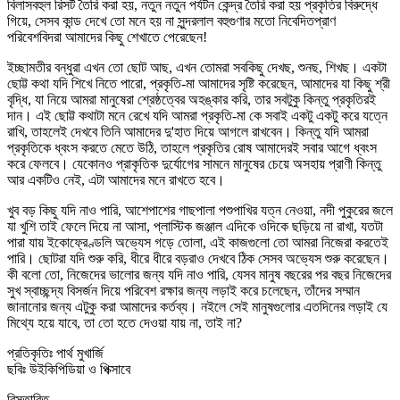
বিলাসবহুল রিসর্ট তৈরি করা হয়, নতুন নতুন পর্যটন কেন্দ্র তৈরি করা হয় প্রকৃতির বিরুদ্ধে
গিয়ে, সেসব কান্ড দেখে তো মনে হয় না সুন্দরলাল বহুগুণার মতো নিবেদিতপ্রাণ
পরিবেশবিদরা আমাদের কিছু শেখাতে পেরেছেন!
ইচ্ছামতীর বন্ধুরা এখন তো ছোট আছ, এখন তোমরা সবকিছু দেখছ, শুনছ, শিখছ। একটা
ছোট্ট কথা যদি শিখে নিতে পারো, প্রকৃতি-মা আমাদের সৃষ্টি করেছেন, আমাদের যা কিছু শ্রী
বৃদ্ধি, যা নিয়ে আমরা মানুষেরা শ্রেষ্ঠত্বের অহঙ্কার করি, তার সবটুকু কিন্তু প্রকৃতিরই
দান। এই ছোট্ট কথাটা মনে রেখে যদি আমরা প্রকৃতি-মা কে সবাই একটু একটু করে যত্নে
রাখি, তাহলেই দেখবে তিনি আমাদের দু'হাত দিয়ে আগলে রাখবেন। কিন্তু যদি আমরা
প্রকৃতিকে ধ্বংস করতে মেতে উঠি, তাহলে প্রকৃতির রোষ আমাদেরই সবার আগে ধ্বংস
করে ফেলবে। যেকোনও প্রাকৃতিক দুর্যোগের সামনে মানুষের চেয়ে অসহায় প্রাণী কিন্তু
আর একটিও নেই, এটা আমাদের মনে রাখতে হবে।
খুব বড় কিছু যদি নাও পারি, আশেপাশের গাছপালা পশুপাখির যত্ন নেওয়া, নদী পুকুরের জলে
যা খুশি তাই ফেলে দিয়ে না আসা, প্লাস্টিক জঞ্জাল এদিকে ওদিকে ছড়িয়ে না রাখা, যতটা
পারা যায় ইকোফ্রেণ্ডলি অভ্যেস গড়ে তোলা, এই কাজগুলো তো আমরা নিজেরা করতেই
পারি। ছোটরা যদি শুরু করি, ধীরে ধীরে বড়রাও দেখবে ঠিক সেসব অভ্যেস শুরু করেছেন।
কী বলো তো, নিজেদের ভালোর জন্য যদি নাও পারি, যেসব মানুষ বছরের পর বছর নিজেদের
সুখ স্বাচ্ছন্দ্য বিসর্জন দিয়ে পরিবেশ রক্ষার জন্য লড়াই করে চলেছেন, তাঁদের সম্মান
জানানোর জন্য এটুকু করা আমাদের কর্তব্য। নইলে সেই মানুষগুলোর এতদিনের লড়াই যে
মিথ্যে হয়ে যাবে, তা তো হতে দেওয়া যায় না, তাই না?
প্রতিকৃতিঃ পার্থ মুখার্জি
ছবিঃ উইকিপিডিয়া ও পিক্সাবে
বিস্তারিত