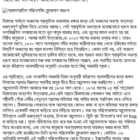
হিমালয় পার্বত্য অঞ্চলের প্রাকৃতিক ভারসাম্য রক্ষার জন্য এই অঞ্চলের অরণ্য অত্যন্ত
গুরুত্বপূর্ণ ভূমিকা নিয়ে এসেছে বরাবর। সেই প্রাকৃতিক অরণ্যকে যথেচ্ছভাবে ধ্বংস করে
অপরিকল্পিত নগরায়নের মতো ভুল মানুষ বারবার করে, এবং ভুলের মাশুল গুনতে হয় বহু
নিরীহ মানুষকে। আমরা জানি উত্তরাখণ্ডে ২০১৩ সালের ভয়াবহ বন্যার কথা। তারও
অনেক আগে, ১৯৭০ সালে অলকানন্দা নদীর বন্যায় বদ্রীনাথের কাছ থেকে হরিদ্বার পর্যন্ত
বিস্তীর্ণ অঞ্চলের বহু গ্রাম জনপদ নিশ্চিহ্ন হয়ে গিয়েছিল। কেবল তাই নয়, ওই অঞ্চলে
মাঝেমাঝেই ভূমিধ্বসের মতো দুর্ঘটনা ঘটতে থাকে, যার প্রধান কারণ ছিল প্রাকৃতিক অরণ্য
ধ্বংস করে যথেচ্ছভাবে শুরু করা নগরায়নের বিভিন্ন প্রকল্প, এবং স্থানীয় অরণ্য ছেদনের
জন্য বহিরাগত ব্যবসায়ীদের অনুমতি দেওয়ার মতো কিছু সরকারি প্রথা।
এর প্রতিবাদে, এবং তৎকালীন সরকারি নিয়ম অনুযায়ী বহিরাগত ব্যবসায়ীদের জন্য জঙ্গল
নিলামের প্রথার বিরুদ্ধে স্থানীয় মানুষ ধীরে ধীরে আন্দোলন শুরু করছিলেন। সেই
আন্দোলনই বিশাল আকারে শুরু হয় ১৯৭৪ সাল থেকে। ১৯৭৪ সালের ২৫ মার্চ গাঢ়োয়াল
হিমালয়ের অন্তর্গত উত্তরাখণ্ডের রেনি গ্রামে ঠিকাদারের লোকজন গাছ কাটতে এলে
শ্রীমতী গৌরা দেবীর নেতৃত্বে গ্রামের মহিলারা গাছ কাটার কাজে প্রতিবাদ করে এগিয়ে
আসেন। ঠিকাদারের লোকদের সঙ্গে আলোচনায় কোনও কাজ না হলে মহিলারা অরণ্য রক্ষার
তাগিদে একেকটি গাছকে জড়িয়ে ধরে দাঁড়িয়ে থাকেন। শুরু হয় পরিবেশরক্ষার আন্দোলনের
ইতিহাসে একটি গুরুত্বপূর্ণ অধ্যায়, চিপকো আন্দোলন। হিন্দি শব্দ 'চিপকো'র অর্থ হল hug
বা জড়িয়ে ধরা। মূলত মহিলাদের হাত ধরে শুরু হওয়া এই আন্দোলনকে আরও বড় পরিসরে
নিয়ে যাওয়ার জন্য, এবং দেশের মানুষকে অরণ্যরক্ষার জন্য দায়বদ্ধ করার জন্য যিনি
আপ্রাণ চেষ্টা করেছিলেন তিনি হলেন পরিবেশবিদ সুন্দরলাল বহুগুণা। কোভিড -১৯
অতিমারি সম্প্রতি এই প্রবীণ পরিবেশবিদকে কেড়ে নিয়েছে। ইচ্ছামতীর পাতায় আজ