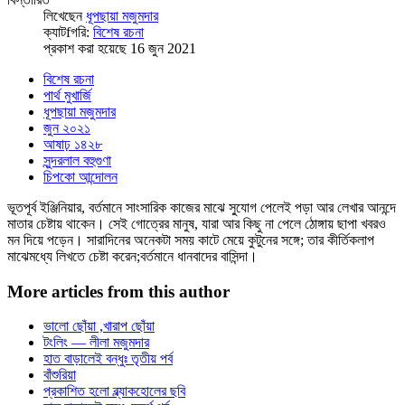
লিখেছেন
ধূপছায়া মজুমদার
ক্যাটfগরি:
বিশেষ রচনা
প্রকাশ করা হয়েছে 16 জুন 2021
বিশেষ রচনা
পার্থ মুখার্জি
ধূপছায়া মজুমদার
জুন ২০২১
আষাঢ় ১৪২৮
সুন্দরলাল বহুগুণা
চিপকো আন্দোলন
ভূতপূর্ব ইঞ্জিনিয়ার, বর্তমানে সাংসারিক কাজের মাঝে সু্যোগ পেলেই পড়া আর লেখার আনন্দে
মাতার চেষ্টায় থাকেন। সেই গোত্রের মানুষ, যারা আর কিছু না পেলে ঠোঙ্গায় ছাপা খবরও
মন দিয়ে পড়েন। সারাদিনের অনেকটা সময় কাটে মেয়ে কুটুনের সঙ্গে; তার কীর্তিকলাপ
মাঝেমধ্যে লিখতে চেষ্টা করেন;বর্তমানে ধানবাদের বাসিন্দা।
More articles from this author
ভালো ছোঁয়া ,খারাপ ছোঁয়া
টংলিং — লীলা মজুমদার
হাত বাড়ালেই বন্ধুঃ তৃতীয় পর্ব
বাঁশুরিয়া
প্রকাশিত হলো ব্ল্যাকহোলের ছবি