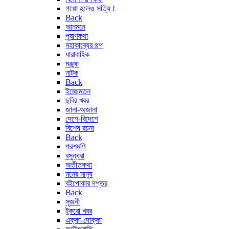
গপ্পো হলেও সত্যি !
Back
আনমনে
পুরাণকথা
মহাকাব্যের গল্প
ধারাবাহিক
মঞ্জুষা
নাটক
Back
ইচ্ছেমতন
ছবির খবর
জানা-অজানা
দেশে-বিদেশে
বিশেষ রচনা
Back
পরশমণি
বসুন্ধরা
অতীতকথা
মনের মানুষ
বইপোকার দপ্তর
Back
সৃজনী
টুকরো খবর
এক্কা-দোক্কা