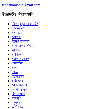
ichchhamoti@gmail.com
ইচ্ছামতীর বিভাগ গুলি
চাঁদের বুড়ির চরকা-চিঠি
ছড়া-কবিতা
গল্প-স্বল্প
রূপকথা
বিদেশী রূপকথা
গপ্পো হলেও সত্যি !
আনমনে
পুরাণকথা
মহাকাব্যের গল্প
ধারাবাহিক
মঞ্জুষা
নাটক
ইচ্ছেমতন
ছবির খবর
জানা-অজানা
দেশে-বিদেশে
বিশেষ রচনা
পরশমণি
বসুন্ধরা
অতীতকথা