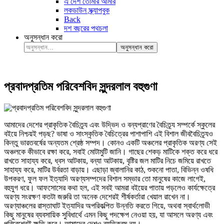
এ দেশ তোমার আমার
লকডাউন স্ক্র্যাপবুক
Back
দশ বছরের পথচলা
অনুসন্ধান করো
অনুসন্ধান করো
প্রবাদপ্রতিম পরিবেশবিদ সুন্দরলাল বহুগুণা
আমাদের দেশের প্রাকৃতিক বৈচিত্র্য এবং উদ্ভিদ ও বন্যপ্রাণের বৈচিত্র্য সম্পর্কে স্কুলের
বইয়ে নিশ্চয়ই পড়ছ? ভাষা ও সাংস্কৃতিক বৈচিত্রের পাশাপাশি এই বিশাল জীববৈচিত্র্যও
কিন্তু ভারতবর্ষের অন্যতম শ্রেষ্ঠ সম্পদ। কোনও একটি অঞ্চলের প্রাকৃতিক অরণ্য সেই
অঞ্চলকে কীভাবে রক্ষা করে, সবাই মোটামুটি জানি। গাছের শেকড় মাটিকে শক্ত করে ধরে
রাখতে সাহায্য করে, ধ্বস আটকায়, বন্যা আটকায়, বৃষ্টির জল মাটির নিচে জমিয়ে রাখতে
সাহায্য করে, মাটির উর্বরতা বাড়ায়। এছাড়া জ্বালানির কাঠ, শুকনো পাতা, বিভিন্ন ওষধি
উপকরণ, ফুল ফল ইত্যাদি অরণ্যসম্পদের বিশাল সম্ভার তো মানুষের কাজে লাগেই,
বহুযুগ ধরে। আফসোসের কথা হল, এই সবই আমরা বইয়ের পাতায় পড়লেও কার্যক্ষেত্রে
অরণ্য সংরক্ষণ কতটা জরুরি তা অনেক দেশেরই শীর্ষকর্তারা খেয়াল রাখেন না।
অরণ্যাঞ্চলের রাস্তাঘাট ইত্যাদির অপরিকল্পিত উন্নতি করতে গিয়ে, অথবা স্বার্থলোভী
কিছু মানুষের ব্যবসায়িক সুবিধার্থে এমন কিছু পদক্ষেপ নেওয়া হয়, যা আসলে অরণ্য এবং
পরিবেশেরই ক্ষতি করে। আমাদের দেশও ব্যতিক্রম নয়।