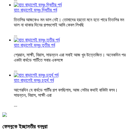
হাত বাড়ালেই বন্ধুঃ দ্বিতীয় পর্ব
তিতলির আজকেও মন ভাল নেই। তোমাদের হয়তো মনে হতে পারে তিতলির মন
ভাল না থাকার দিনের গল্পগুলোই আমি কেবল লিখছি
...
হাত বাড়ালেই বন্ধুঃ তৃতীয় পর্ব
শ্রেয়ান, সাক্ষী, বিয়াস, সায়ন্তন এরা সবাই আজ খুব উত্তেজিত। অনেকদিন পর
একটা বার্থডে পার্টিতে সবার একসঙ্গে
...
হাত বাড়ালেই বন্ধুঃ চতুর্থ পর্ব
আগেরদিন যে বার্থডে পার্টির গল্প বলছিলাম, আজ সেটার কথাই বাকিটা বলব।
সায়ন্তন, বিয়াস, সাক্ষী এরা
...
ফেসবুকে ইচ্ছামতীর বন্ধুরা