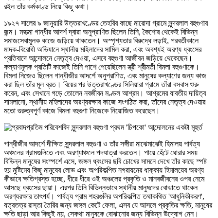
রইল তাঁর কর্মকাণ্ড নিয়ে কিছু কথা।
১৯২৭ সালের ৯ জানুয়ারি উত্তরাখণ্ডের তেহরির কাছে মারোদা গ্রামে সুন্দরলাল বহুগুণার
জন্ম। মহাত্মা গান্ধীর আদর্শ দ্বারা অনুপ্রাণিত ছিলেন তিনি, কৈশোর থেকেই বিভিন্ন
সমাজসেবামূলক কাজে জড়িয়ে থাকতেন। অস্পৃশ্যতার বিরুদ্ধে লড়াই, পরবর্তীকালে
মাদক-বিরোধী অভিযানে স্থানীয় মহিলাদের সামিল করা, এবং অবশ্যই অরণ্য ধ্বংসের
প্রতিবাদে আন্দোলনে নেতৃত্ব দেওয়া, এসবে বহুগুণা আজীবন জড়িয়ে থেকেছেন।
কল্যাণমূলক প্রতিটি কাজেই তিনি পাশে পেয়েছিলেন স্ত্রী শ্রীমতী বিমলা বহুগুণাকে।
বিমলা নিজেও ছিলেন গান্ধীজীর আদর্শে অনুপ্রাণিত, এবং মানুষের কল্যাণের জন্য কাজ
করা ছিল তাঁর মূল ব্রত। বিয়ের পর উত্তরাখণ্ডের সিলিয়ারা গ্রামে তাঁরা বসবাস শুরু
করেন, এবং সেখানে গড়ে তোলেন নবজীবন মণ্ডল আশ্রম। আশ্রমের যাবতীয় দায়িত্ব
সামলানো, স্থানীয় মহিলাদের অরণ্যরক্ষার কাজে সংগঠিত করা, তাঁদের নেতৃত্ব দেওয়ার
মতো গুরুত্বপূর্ণ কাজে বিমলা বহুগুণা নিজেকে নিয়োজিত করেছেন।
প্রথম 'চিপকো' আন্দোলনের একটা মূহুর্ত
গান্ধীজীর আদর্শে দীক্ষিত সুন্দরলাল বহুগুণা ও তাঁর সঙ্গীরা মাঝেমাঝেই হিমালয় পার্বত্য
অঞ্চলের গ্রামগুলিতে এবং অরণ্যাঞ্চলে পদযাত্রা করতেন। পায়ে হেঁটে ঘোরার সময়
বিভিন্ন মানুষের সংস্পর্শে এসে, জঙ্গল ধ্বংসের ছবি চোখের সামনে দেখে তাঁর কাছে স্পষ্ট
হয় মুষ্টিমেয় কিছু মানুষের লোভ এবং অপরিকল্পিত নগরায়নের ধাক্কায় হিমালয়ের অরণ্য
কীভাবে ক্ষতিগ্রস্ত হচ্ছে, ধীরে ধীরে ওই অঞ্চলের প্রকৃতি ও মানবজীবনের ওপর নেমে
আসছে ধ্বংসের ছায়া। এরপর তিনি বিভিন্নভাবে স্থানীয় মানুষদের বোঝাতে থাকেন
অরণ্যরক্ষার তাৎপর্য। পার্বত্য গ্রাম শহরগুলির অপরিকল্পিত তথাকথিত 'আধুনিকীকরণ',
যত্রতত্র রাস্তা তৈরির জন্য জঙ্গল কেটে ফেলা, এসব যে আসলে প্রকৃতির ক্ষতি, মানুষের
ক্ষতি ছাড়া আর কিছুই নয়, সেকথা মানুষকে বোঝানোর জন্য বিভিন্ন উদ্যোগ নেন।