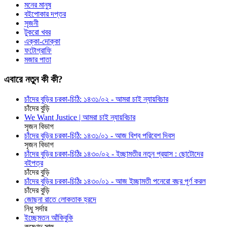
মনের মানুষ
বইপোকার দপ্তর
সৃজনী
টুকরো খবর
এক্কা-দোক্কা
ফটোগ্রাফি
মজার পাতা
এবারে নতুন কী কী?
চাঁদের বুড়ির চরকা-চিঠি: ১৪৩১/০২ - আমরা চাই ন্যায়বিচার
চাঁদের বুড়ি
We Want Justice | আমরা চাই ন্যায়বিচার
সৃজন বিভাগ
চাঁদের বুড়ির চরকা-চিঠি: ১৪৩১/০১ - আজ বিশ্ব পরিবেশ দিবস
সৃজন বিভাগ
চাঁদের বুড়ির চরকা-চিঠিঃ ১৪৩০/০২ - ইচ্ছামতীর নতুন প্রয়াস : ছোটোদের
বইপত্র
চাঁদের বুড়ি
চাঁদের বুড়ির চরকা-চিঠিঃ ১৪৩০/০১ - আজ ইচ্ছামতী পনেরো বছর পূর্ণ করল
চাঁদের বুড়ি
জোছনা রাতে লোকতাক হ্রদে
নিধু সর্দার
ইচ্ছেমতন আঁকিবুকি
কৃষ্ণেন্দু সাহু