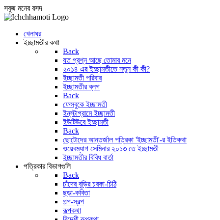
সবুজ মনের রসদ
খেলাঘর
ইচ্ছামতীর কথা
Back
যত প্রশ্ন আছে তোমার মনে
২০১৪ এর ইচ্ছামতীতে নতুন কী কী?
ইচ্ছামতী পরিবার
ইচ্ছামতীর ব্লগ
Back
ফেসবুকে ইচ্ছামতী
ইন্‌স্টাগ্রামে ইচ্ছামতী
ইউটিউবে ইচ্ছামতী
Back
ছোটোদের আন্তর্জাল পত্রিকা 'ইচ্ছামতী'-র ইতিকথা
ওয়েবম্যাগ সেমিনার ২০১৩ তে ইচ্ছামতী
ইচ্ছামতীর বিবিধ বার্তা
পত্রিকার বিভাগগুলি
Back
চাঁদের বুড়ির চরকা-চিঠি
ছড়া-কবিতা
গল্প-স্বল্প
রূপকথা
বিদেশী রূপকথা