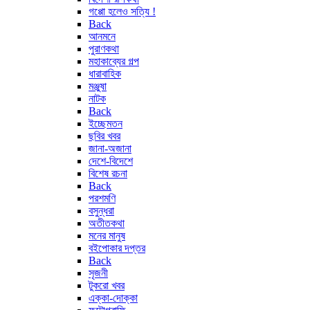
গপ্পো হলেও সত্যি !
Back
আনমনে
পুরাণকথা
মহাকাব্যের গল্প
ধারাবাহিক
মঞ্জুষা
নাটক
Back
ইচ্ছেমতন
ছবির খবর
জানা-অজানা
দেশে-বিদেশে
বিশেষ রচনা
Back
পরশমণি
বসুন্ধরা
অতীতকথা
মনের মানুষ
বইপোকার দপ্তর
Back
সৃজনী
টুকরো খবর
এক্কা-দোক্কা