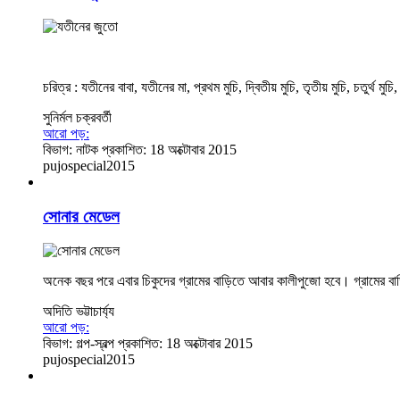
চরিত্র : যতীনের বাবা, যতীনের মা, প্রথম মুচি, দ্বিতীয় মুচি, তৃতীয় মুচি, চতুর্থ ম
সুনির্মল​ চক্রবর্তী
আরো পড়:
বিভাগ:
নাটক
প্রকাশিত: 18 অক্টোবার 2015
pujospecial2015
সোনার মেডেল
অনেক বছর পরে এবার চিকুদের গ্রামের বাড়িতে আবার কালীপুজো হবে। গ্রামের বা
অদিতি ভট্টাচার্য্য
আরো পড়:
বিভাগ:
গল্প-স্বল্প
প্রকাশিত: 18 অক্টোবার 2015
pujospecial2015