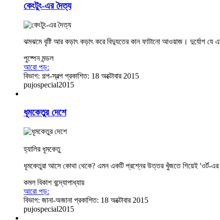
কেংটুং-এর দৈত্য
ঝমঝমে বৃষ্টি আর কড়াৎ কড়াৎ করে বিদ্যুতের কান ফাটানো আওয়াজ। দুর্যোগ যে 
পুষ্পেন​ মন্ডল
আরো পড়:
বিভাগ:
গল্প-স্বল্প
প্রকাশিত: 18 অক্টোবার 2015
pujospecial2015
ধূমকেতুর দেশে
হ্যালির ধূমকেতু
ধূমকেতুরা আসে কোথা থেকে? এমন একটি প্রশ্নের উত্তর খুঁজতে গিয়েই 'ওর্ট-এ
কমল বিকাশ বন্দ্যোপাধ্যায়
আরো পড়:
বিভাগ:
জানা-অজানা
প্রকাশিত: 18 অক্টোবার 2015
pujospecial2015