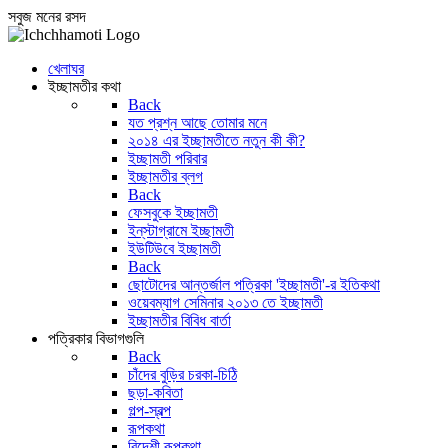
সবুজ মনের রসদ
খেলাঘর
ইচ্ছামতীর কথা
Back
যত প্রশ্ন আছে তোমার মনে
২০১৪ এর ইচ্ছামতীতে নতুন কী কী?
ইচ্ছামতী পরিবার
ইচ্ছামতীর ব্লগ
Back
ফেসবুকে ইচ্ছামতী
ইন্‌স্টাগ্রামে ইচ্ছামতী
ইউটিউবে ইচ্ছামতী
Back
ছোটোদের আন্তর্জাল পত্রিকা 'ইচ্ছামতী'-র ইতিকথা
ওয়েবম্যাগ সেমিনার ২০১৩ তে ইচ্ছামতী
ইচ্ছামতীর বিবিধ বার্তা
পত্রিকার বিভাগগুলি
Back
চাঁদের বুড়ির চরকা-চিঠি
ছড়া-কবিতা
গল্প-স্বল্প
রূপকথা
বিদেশী রূপকথা