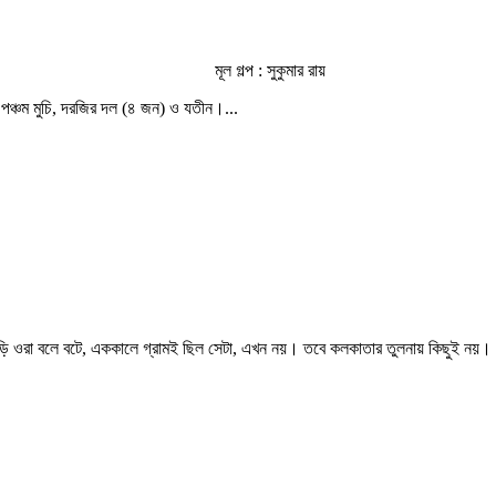
মূল গল্প : সুকুমার রায়
ুচি, পঞ্চম মুচি, দরজির দল (৪ জন) ও যতীন।...
ড়ি ওরা বলে বটে, এককালে গ্রামই ছিল সেটা, এখন নয়। তবে কলকাতার তুলনায় কিছুই নয়। গ