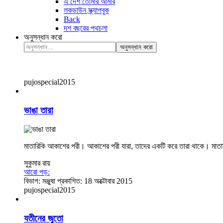
এ দেশ তোমার আমার
লকডাউন স্ক্র্যাপবুক
Back
দশ বছরের পথচলা
অনুসন্ধান করো
অনুসন্ধান করো
pujospecial2015
ভাঙা তারা
মাতারিকি আকাশের পরী। আকাশের পরী যারা, তাদের একটি করে তারা থাকে। মাতার
সুকুমার রায়
আরো পড়:
বিভাগ:
মঞ্জুষা
প্রকাশিত: 18 অক্টোবার 2015
pujospecial2015
যতীনের জুতো