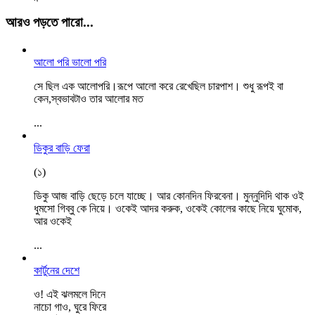
আরও পড়তে পারো...
আলো পরি ভালো পরি
সে ছিল এক আলোপরি।রূপে আলো করে রেখেছিল চারপাশ। শুধু রূপই বা
কেন,স্বভাবটাও তার আলোর মত
...
ডিকুর বাড়ি ফেরা
(১)
ডিকু আজ বাড়ি ছেড়ে চলে যাচ্ছে। আর কোনদিন ফিরবেনা। মুন্নুদিদি থাক ওই
ধুমসো গিব্বু কে নিয়ে। ওকেই আদর করুক, ওকেই কোলের কাছে নিয়ে ঘুমোক,
আর ওকেই
...
কার্টুনের দেশে
ও! এই ঝলমলে দিনে
নাচো গাও, ঘুরে ফিরে