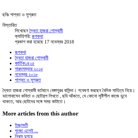
ছবিঃ শাশ্বত ও সুশ্রুত
বিস্তারিত
লিখেছেন
দ্বৈতা হাজরা গোস্বামী
ক্যাটfগরি:
রূপকথা
প্রকাশ করা হয়েছে 17 নভেম্বর 2018
রূপকথা
দ্বৈতা হাজরা গোস্বামী
কার্তিক১৪২৫
শারদসম্ভার ২০১৮
নভেম্বর ২০১৮
শাশ্বত ও সুশ্রুত
দ্বৈতা হাজরা গোস্বামী বর্তমানে বেঙ্গালুরর বাসিন্দা। গবেষণা করছেন বৈদিক সাহিত্য নিয়ে।
ভালোবাসেন কবিতা ও ছোটগল্প লিখতে , ছবি আঁকতে, যে কোনো সৃষ্টিশীল কাজে ডুবে
থাকতে, আর ছোটদের সঙ্গে সময় কাটাতে।
More articles from this author
ইচ্ছামতী
পুজো এলেই ...
নিঝুম দুপুরে