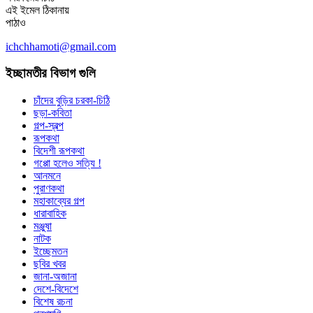
এই ইমেল ঠিকানায়
পাঠাও
ichchhamoti@gmail.com
ইচ্ছামতীর বিভাগ গুলি
চাঁদের বুড়ির চরকা-চিঠি
ছড়া-কবিতা
গল্প-স্বল্প
রূপকথা
বিদেশী রূপকথা
গপ্পো হলেও সত্যি !
আনমনে
পুরাণকথা
মহাকাব্যের গল্প
ধারাবাহিক
মঞ্জুষা
নাটক
ইচ্ছেমতন
ছবির খবর
জানা-অজানা
দেশে-বিদেশে
বিশেষ রচনা