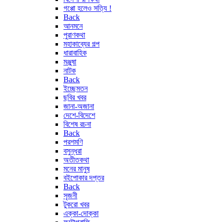
গপ্পো হলেও সত্যি !
Back
আনমনে
পুরাণকথা
মহাকাব্যের গল্প
ধারাবাহিক
মঞ্জুষা
নাটক
Back
ইচ্ছেমতন
ছবির খবর
জানা-অজানা
দেশে-বিদেশে
বিশেষ রচনা
Back
পরশমণি
বসুন্ধরা
অতীতকথা
মনের মানুষ
বইপোকার দপ্তর
Back
সৃজনী
টুকরো খবর
এক্কা-দোক্কা