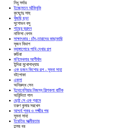
নিধু সর্দার
ইচ্ছেমতন আঁকিবুকি
কৃষ্ণেন্দু সাহু
খুঁজছি ছড়া
সুশোভন বসু
গাছের ক্রন্দন
নাফিসা বেগম
সাক্ষাৎকার : চাঁদ-তারাদের কাছাকাছি
সৃজন বিভাগ
ব্যাঙ্গালোরে পাখি দেখার গল্প
রুচিরা
মণিমেখলার আশীর্বাদ
ইন্দিরা মুখোপাধ্যায়
এক ডজন কিশোর গল্প - সুমনা সাহা
বইপোকা
একলা
অনিরুদ্ধ সেন
ইন্দোনেশিয়ার নিজস্ব শিল্পকলা বাটিক
অনিন্দিতা পাল
ছোট্ট সে এক গ্রামে
তরুণ কুমার সরখেল
আশ্চর্য পুকুর ও লক্ষ্মীর পদ্ম
সুমনা সাহা
ইয়েতির আত্মীয়তায়
তন্ময় ধর