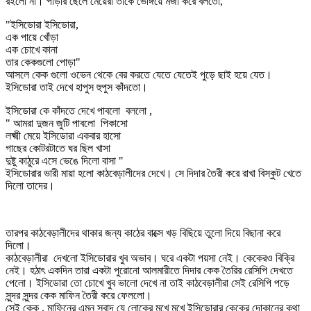
রইলো না। পাড়ার ছেলে মেয়েরা তাকে ভেঙ্গিয়ে মজা করে বলতো,
"ইসিডোরা ইসিডোরা,
এক পায়ে খোঁড়া
এক চোখে কানা
তার কেকগুলো পোড়া"
আসলে কেক গুলো ওভেন থেকে বের করতে যেতে যেতেই পুড়ে ছাই হয়ে যেত।
ইসিডোরা তাই দেখে হাপুস হুপুস কাঁদতো।
ইসিডোরা কে কাঁদতে দেখে পাবলো বললো ,
" আমরা দুজন জুটি পাবলো পিকাসো
লক্ষ্মী মেয়ে ইসিডোরা একবার হাসো
গাছের কোটরটাতে ঘর ছিল খাসা
দুষ্টু কাঠুরে এসে ভেঙে দিলো বাসা "
ইসিডোরার ভারী মায়া হলো কাঠবেড়ালীদের দেখে। সে দিদার তৈরী করে রাখা বিস্কুট খেতে
দিলো তাদের।
তারপর কাঠবেড়ালীদের থাকার জন্য কাঠের বাক্সে খড় বিছিয়ে তুলো দিয়ে বিছানা করে
দিলো।
কাঠবেড়ালীরা দেখলো ইসিডোরার খুব অভাব। ঘরে একটা পয়সা নেই। কেকেরও বিক্রি
নেই। হঠাৎ একদিন তারা একটা পুরোনো আলমারীতে দিদার কেক তৈরির রেসিপি দেখতে
পেলো। ইসিডোরা তো চোখে খুব ভালো দেখে না তাই কাঠবেড়ালীরা সেই রেসিপি পড়ে
সুন্দর সুন্দর কেক মাফিন তৈরী করে ফেললো।
সেই কেক , মাফিনের এমন স্বাদ যে লোকের মুখে মুখে ইসিডোরার কেকের দোকানের কথা