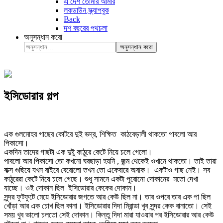
এ দেশ তোমার আমার
লকডাউন স্ক্র্যাপবুক
Back
দশ বছরের পথচলা
অনুসন্ধান করো
অনুসন্ধান করো
ইসিডোরার গল্প
এক গুলমোহর গাছের কোটরে দুই ভদ্র, শিক্ষিত কাঠবেড়ালী থাকতো পাবলো আর
পিকাসো।
একদিন তাদের গাছটা এক দুষ্টু কাঠুরে কেটে নিয়ে চলে গেলো।
পাবলো আর পিকাসো তো কখনো ঘরছাড়া হয়নি , জন্ম থেকেই ওখানে থাকতো। তাই তারা
বাক্স গুছিয়ে যখন বাইরে বেরোলো তখন তো একেবারে অবাক। একটাও গাছ নেই। সব
কাঠুরেরা কেটে নিয়ে চলে গেছে। শুধু সামনে একটা পুরোনো দোকানের মতো দেখা
যাচ্ছে। ওই দোকান ছিল ইসিডোরার কেকের দোকান।
সুন্দর ফুটফুটে মেয়ে ইসিডোরার জগতে আর কেউ ছিল না। তার ওপরে তার এক পা ছিল
খোঁড়া আর এক চোখ ছিল কানা। ইসিডোরার দিদা মিরান্ডা খুব সুন্দর কেক বানাতো। সেই
সময় খুব ভালো চলতো সেই দোকান। কিন্তু দিদা মারা যাওয়ার পর ইসিডোরার আর কেউ