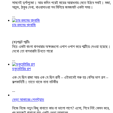
সামনেই দুর্গাপুজো। আর কদিন পরেই মায়ের আরাধনায় মেতে উঠবে সবাই। মজা,
আনন্দ, ঠাকুর দেখা, খাওয়াদাওয়া সব মিলিয়ে জমজমাট একটা সময়।
...
চার রকমের শব্দবাজি
(ক)পাল্টে পাল্টিঃ
নিচে একটা বাংলা বাগধারার অক্ষরগুলো এপাশ ওপাশ করে পাল্টিয়ে দেওয়া হয়েছে।
দেখো তো বাগধারাটা চিনতে পারো
...
ডকুমেন্টারির গল্প
এক যে ছিল রাজা আর এক যে ছিল রানী – এইভাবেই শুরু হয় বেশির ভাগ গল্প –
কল্পকাহিনী। তাতে থাকে নানা নাটকীয়
...
ভেড়া আকারের পেনস্ট্যান্ড
নিজে নিজে নতুন কিছু বানাতে কার না ভালো লাগে? এসো, শিখে নিই কেমন করে,
খুব সহজেই বানানো যায় একটা ভেড়া আকারের