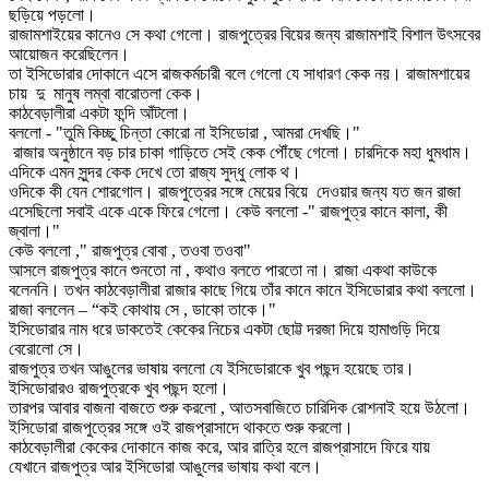
ছড়িয়ে পড়লো।
রাজামশাইয়ের কানেও সে কথা গেলো। রাজপুত্রের বিয়ের জন্য রাজামশাই বিশাল উৎসবের
আয়োজন করেছিলেন।
তা ইসিডোরার দোকানে এসে রাজকর্মচারী বলে গেলো যে সাধারণ কেক নয়। রাজামশায়ের
চায় দু মানুষ লম্বা বারোতলা কেক।
কাঠবেড়ালীরা একটা ফন্দি আঁটলো।
বললো - "তুমি কিচ্ছু চিন্তা কোরো না ইসিডোরা , আমরা দেখছি।"
রাজার অনুষ্ঠানে বড় চার চাকা গাড়িতে সেই কেক পৌঁছে গেলো। চারদিকে মহা ধুমধাম।
এদিকে এমন সুন্দর কেক দেখে তো রাজ্য সুদ্ধু লোক থ।
ওদিকে কী যেন শোরগোল। রাজপুত্রের সঙ্গে মেয়ের বিয়ে দেওয়ার জন্য যত জন রাজা
এসেছিলো সবাই একে একে ফিরে গেলো। কেউ বললো -" রাজপুত্র কানে কালা, কী
জ্বালা।"
কেউ বললো ," রাজপুত্র বোবা , তওবা তওবা"
আসলে রাজপুত্র কানে শুনতো না , কথাও বলতে পারতো না। রাজা একথা কাউকে
বলেননি। তখন কাঠবেড়ালীরা রাজার কাছে গিয়ে তাঁর কানে কানে ইসিডোরার কথা বললো।
রাজা বললেন – “কই কোথায় সে , ডাকো তাকে।"
ইসিডোরার নাম ধরে ডাকতেই কেকের নিচের একটা ছোট্ট দরজা দিয়ে হামাগুড়ি দিয়ে
বেরোলো সে।
রাজপুত্র তখন আঙুলের ভাষায় বললো যে ইসিডোরাকে খুব পছন্দ হয়েছে তার।
ইসিডোরারও রাজপুত্রকে খুব পছন্দ হলো।
তারপর আবার বাজনা বাজতে শুরু করলো , আতসবাজিতে চারিদিক রোশনাই হয়ে উঠলো।
ইসিডোরা রাজপুত্রের সঙ্গে ওই রাজপ্রাসাদে থাকতে শুরু করলো।
কাঠবেড়ালীরা কেকের দোকানে কাজ করে, আর রাত্রি হলে রাজপ্রাসাদে ফিরে যায়
যেখানে রাজপুত্র আর ইসিডোরা আঙুলের ভাষায় কথা বলে।