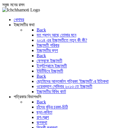
সবুজ মনের রসদ
খেলাঘর
ইচ্ছামতীর কথা
Back
যত প্রশ্ন আছে তোমার মনে
২০১৪ এর ইচ্ছামতীতে নতুন কী কী?
ইচ্ছামতী পরিবার
ইচ্ছামতীর ব্লগ
Back
ফেসবুকে ইচ্ছামতী
ইন্‌স্টাগ্রামে ইচ্ছামতী
ইউটিউবে ইচ্ছামতী
Back
ছোটোদের আন্তর্জাল পত্রিকা 'ইচ্ছামতী'-র ইতিকথা
ওয়েবম্যাগ সেমিনার ২০১৩ তে ইচ্ছামতী
ইচ্ছামতীর বিবিধ বার্তা
পত্রিকার বিভাগগুলি
Back
চাঁদের বুড়ির চরকা-চিঠি
ছড়া-কবিতা
গল্প-স্বল্প
রূপকথা
বিদেশী রূপকথা