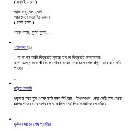
( সব্বাই এসো )
আজ শুধু খেলা খেলা
আর মেলে ধরো ইচ্ছেডানা
( চলো চলো )
গাছে গাছে, ফুলে ফুলে
...
পাঠশালা
(১)
-"না না না! আমি কিছুতেই ন্যাড়া হ'ব না কিছুতেই নাআআআ!"
রাগে দুমদুম করে পা ফেলে শোবার ঘরের দিকে চলে গেল রাণু। আর কচি কচি
পায়ের
...
বড়িয়া আদমি
ধড়ফড় করে ঘুম থেকে উঠে বসল নিধিরাম। ইশশশশশ...কত দেরি হয়ে গেছে।
চটপট উঠে যেটার ওপর সে শুয়ে ছিল সেই পিচবোর্ডটাকে সে গুটিয়ে
...
ফুটবল মাঠের শেষ প্রহরীরা