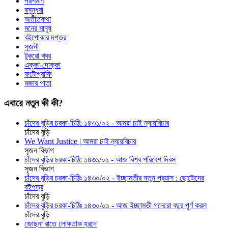
পরশমণি
বসুন্ধরা
অতীতকথা
মনের মানুষ
বইপোকার দপ্তর
সৃজনী
টুকরো খবর
এক্কা-দোক্কা
ফটোগ্রাফি
মজার পাতা
এবারে নতুন কী কী?
চাঁদের বুড়ির চরকা-চিঠি: ১৪৩১/০২ - আমরা চাই ন্যায়বিচার
চাঁদের বুড়ি
We Want Justice | আমরা চাই ন্যায়বিচার
সৃজন বিভাগ
চাঁদের বুড়ির চরকা-চিঠি: ১৪৩১/০১ - আজ বিশ্ব পরিবেশ দিবস
সৃজন বিভাগ
চাঁদের বুড়ির চরকা-চিঠিঃ ১৪৩০/০২ - ইচ্ছামতীর নতুন প্রয়াস : ছোটোদের
বইপত্র
চাঁদের বুড়ি
চাঁদের বুড়ির চরকা-চিঠিঃ ১৪৩০/০১ - আজ ইচ্ছামতী পনেরো বছর পূর্ণ করল
চাঁদের বুড়ি
জোছনা রাতে লোকতাক হ্রদে