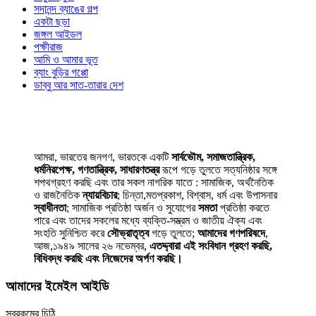
সদানন্দ ব্যাঙের গল্প
একটা ছড়া
জঙ্গল আইডল
পক্ষীরাজ
আমি ও আমার ভূত
ব্যাং বুড়ির গপ্পো
ডাব্বু আর সাত-তারার দেশ
আমরা, ভারতের জনগণ, ভারতকে একটি
সার্বভৌম, সমাজতান্ত্রিক,
ধর্মনিরপেক্ষ, গণতান্ত্রিক, সাধারণতন্ত্র
রূপে গড়ে তুলতে সত্যনিষ্ঠার সঙ্গে
শপথগ্রহণ করছি এবং তার সকল নাগরিক যাতে : সামাজিক, অর্থনৈতিক
ও রাজনৈতিক
ন্যায়বিচার
; চিন্তা,মতপ্রকাশ, বিশ্বাস, ধর্ম এবং উপাসনার
স্বাধীনতা
; সামাজিক প্রতিষ্ঠা অর্জন ও সুযোগের
সমতা
প্রতিষ্ঠা করতে
পারে এবং তাদের সকলের মধ্যে ব্যক্তি-সম্ভ্রম ও জাতীয় ঐক্য এবং
সংহতি সুনিশ্চিত করে
সৌভ্রাতৃত্ব
গড়ে তুলতে;
আমাদের গণপরিষদে
,
আজ,১৯৪৯ সালের ২৬ নভেম্বর,
এতদ্দ্বারা এই সংবিধান গ্রহণ করছি,
বিধিবদ্ধ করছি এবং নিজেদের অর্পণ করছি।
আমাদের ইমেইল আইডি
সবরকমের চিঠি