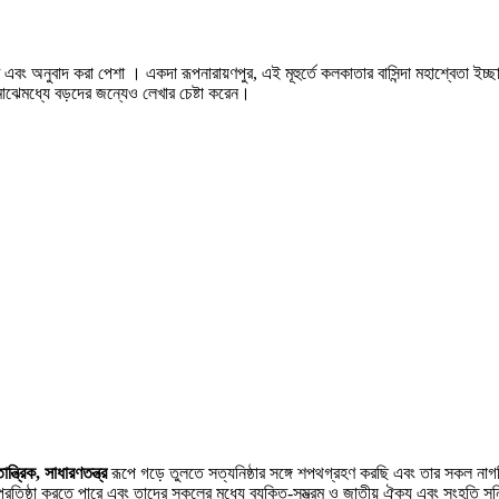
এবং অনুবাদ করা পেশা । একদা রূপনারায়ণপুর, এই মূহুর্তে কলকাতার বাসিন্দা মহাশ্বেতা ইচ
ঝেমধ্যে বড়দের জন্যেও লেখার চেষ্টা করেন।
ন্ত্রিক, সাধারণতন্ত্র
রূপে গড়ে তুলতে সত্যনিষ্ঠার সঙ্গে শপথগ্রহণ করছি এবং তার সকল না
্রতিষ্ঠা করতে পারে এবং তাদের সকলের মধ্যে ব্যক্তি-সম্ভ্রম ও জাতীয় ঐক্য এবং সংহতি সু