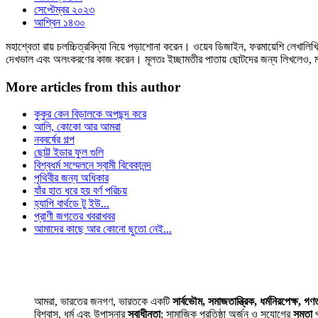
সেপ্টেম্বর ২০২৩
আশ্বিন ১৪৩০
মহাশ্বেতা রায় চলচ্চিত্রবিদ্যা নিয়ে পড়াশোনা করেন। ওয়েব ডিজাইন, ফরমায়েশি লেখালিখি 
দেখভাল এবং অলংকরণের কাজ করেন। মূলতঃ ইচ্ছামতীর পাতায় ছোটদের জন্য লিখলেও, মা
More articles from this author
কুকুর কেন বিড়ালকে অপছন্দ করে
আলি, কোকো আর আমরা
নববর্ষের গল্প
ছোট্ট ইডার ফুল গুলি
বিশ্বধর্ম সম্মেলনে স্বামী বিবেকানন্দ
পৃথিবীর জন্য অধিকার
যাঁর হাত ধরে হয় বর্ণ পরিচয়
হ্যাপি বার্থডে টু ইউ...
প্রাণী জগতের খবরাখবর
আমাদের কাছে আর কোনো ছুতো নেই...
আমরা, ভারতের জনগণ, ভারতকে একটি
সার্বভৌম, সমাজতান্ত্রিক, ধর্মনিরপেক্ষ, গণতা
বিশ্বাস, ধর্ম এবং উপাসনার
স্বাধীনতা
; সামাজিক প্রতিষ্ঠা অর্জন ও সুযোগের
সমতা
প