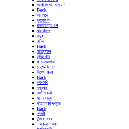
গপ্পো হলেও সত্যি !
Back
আনমনে
পুরাণকথা
মহাকাব্যের গল্প
ধারাবাহিক
মঞ্জুষা
নাটক
Back
ইচ্ছেমতন
ছবির খবর
জানা-অজানা
দেশে-বিদেশে
বিশেষ রচনা
Back
পরশমণি
বসুন্ধরা
অতীতকথা
মনের মানুষ
বইপোকার দপ্তর
Back
সৃজনী
টুকরো খবর
এক্কা-দোক্কা