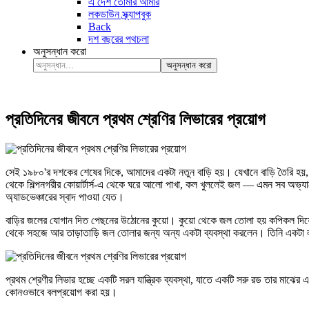
এ দেশ তোমার আমার
লকডাউন স্ক্র্যাপবুক
Back
দশ বছরের পথচলা
অনুসন্ধান করো
অনুসন্ধান করো
প্রতিদিনের জীবনে প্রথম শ্রেণির লিভারের প্রয়োগ
সেই ১৯৮০'র দশকের শেষের দিকে, আমাদের একটা নতুন বাড়ি হয়। যেখানে বাড়ি তৈরি হয়, সেখ
থেকে শিল্পনগরীর কোয়ার্টার্স-এ থেকে ঘরে আলো পাখা, কল খুললেই জল — এমন সব অভ্
অ্যাডভেঞ্চারের স্বাদ পাওয়া যেত।
বাড়ির জলের যোগান দিত পেছনের উঠোনের কুয়ো। কুয়ো থেকে জল তোলা হয় কপিকল দিয়ে, 
থেকে সহজে আর তাড়াতাড়ি জল তোলার জন্য অন্য একটা ব্যবস্থা করলেন। তিনি একটা লম্ব
প্রথম শ্রেণীর লিভার হচ্ছে একটি সরল যান্ত্রিক ব্যবস্থা, যাতে একটি সরু রড তার মাঝের
কোনওভাবে বলপ্রয়োগ করা হয়।