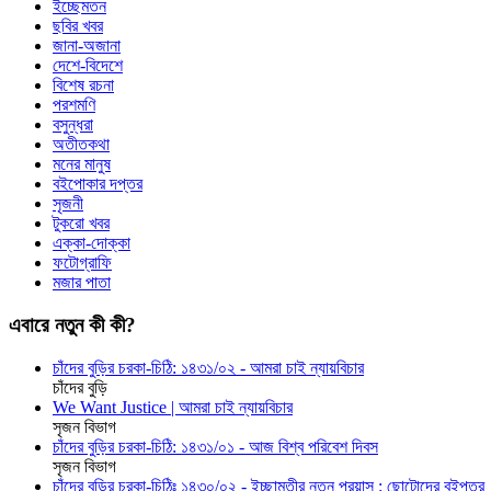
ইচ্ছেমতন
ছবির খবর
জানা-অজানা
দেশে-বিদেশে
বিশেষ রচনা
পরশমণি
বসুন্ধরা
অতীতকথা
মনের মানুষ
বইপোকার দপ্তর
সৃজনী
টুকরো খবর
এক্কা-দোক্কা
ফটোগ্রাফি
মজার পাতা
এবারে নতুন কী কী?
চাঁদের বুড়ির চরকা-চিঠি: ১৪৩১/০২ - আমরা চাই ন্যায়বিচার
চাঁদের বুড়ি
We Want Justice | আমরা চাই ন্যায়বিচার
সৃজন বিভাগ
চাঁদের বুড়ির চরকা-চিঠি: ১৪৩১/০১ - আজ বিশ্ব পরিবেশ দিবস
সৃজন বিভাগ
চাঁদের বুড়ির চরকা-চিঠিঃ ১৪৩০/০২ - ইচ্ছামতীর নতুন প্রয়াস : ছোটোদের বইপত্র