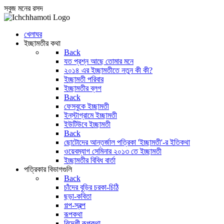
সবুজ মনের রসদ
খেলাঘর
ইচ্ছামতীর কথা
Back
যত প্রশ্ন আছে তোমার মনে
২০১৪ এর ইচ্ছামতীতে নতুন কী কী?
ইচ্ছামতী পরিবার
ইচ্ছামতীর ব্লগ
Back
ফেসবুকে ইচ্ছামতী
ইন্‌স্টাগ্রামে ইচ্ছামতী
ইউটিউবে ইচ্ছামতী
Back
ছোটোদের আন্তর্জাল পত্রিকা 'ইচ্ছামতী'-র ইতিকথা
ওয়েবম্যাগ সেমিনার ২০১৩ তে ইচ্ছামতী
ইচ্ছামতীর বিবিধ বার্তা
পত্রিকার বিভাগগুলি
Back
চাঁদের বুড়ির চরকা-চিঠি
ছড়া-কবিতা
গল্প-স্বল্প
রূপকথা
বিদেশী রূপকথা