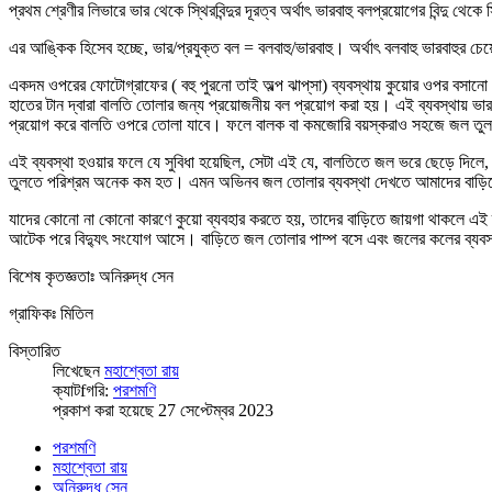
প্রথম শ্রেণীর লিভারে ভার থেকে স্থিরবিন্দুর দূরত্ব অর্থাৎ ভারবাহু বলপ্রয়োগের বিন্দু 
এর আঙ্কিক হিসেব হচ্ছে, ভার/প্রযুক্ত বল = বলবাহু/ভারবাহু। অর্থাৎ বলবাহু ভারবাহুর
একদম ওপরের ফোটোগ্রাফের ( বহু পুরনো তাই অল্প ঝাপ্‌সা) ব্যবস্থায় কুয়োর ওপর বসানো 
হাতের টান দ্বারা বালতি তোলার জন্য প্রয়োজনীয় বল প্রয়োগ করা হয়। এই ব্যবস্থায় ভারবা
প্রয়োগ করে বালতি ওপরে তোলা যাবে। ফলে বালক বা কমজোরি বয়স্করাও সহজে জল তু
এই ব্যবস্থা হওয়ার ফলে যে সুবিধা হয়েছিল, সেটা এই যে, বালতিতে জল ভরে ছেড়ে দি
তুলতে পরিশ্রম অনেক কম হত। এমন অভিনব জল তোলার ব্যবস্থা দেখতে আমাদের বাড়িতে চেনা-
যাদের কোনো না কোনো কারণে কুয়ো ব্যবহার করতে হয়, তাদের বাড়িতে জায়গা থাকলে এই ব
আটেক পরে বিদ্যুৎ সংযোগ আসে। বাড়িতে জল তোলার পাম্প বসে এবং জলের কলের ব্যবস্থ
বিশেষ কৃতজ্ঞতাঃ অনিরুদ্ধ সেন
গ্রাফিকঃ মিতিল
বিস্তারিত
লিখেছেন
মহাশ্বেতা রায়
ক্যাটfগরি:
পরশমণি
প্রকাশ করা হয়েছে 27 সেপ্টেম্বর 2023
পরশমণি
মহাশ্বেতা রায়
অনিরুদ্ধ সেন