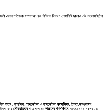
্ছামতী ওয়েব পত্রিকার সম্পাদনা এবং বিভিন্ন বিভাগে লেখালিখি ছাড়াও এই ওয়েবসাইটের
গরিক যাতে : সামাজিক, অর্থনৈতিক ও রাজনৈতিক
ন্যায়বিচার
; চিন্তা,মতপ্রকাশ,
নিশ্চিত করে
সৌভ্রাতৃত্ব
গড়ে তুলতে;
আমাদের গণপরিষদে
, আজ,১৯৪৯ সালের ২৬