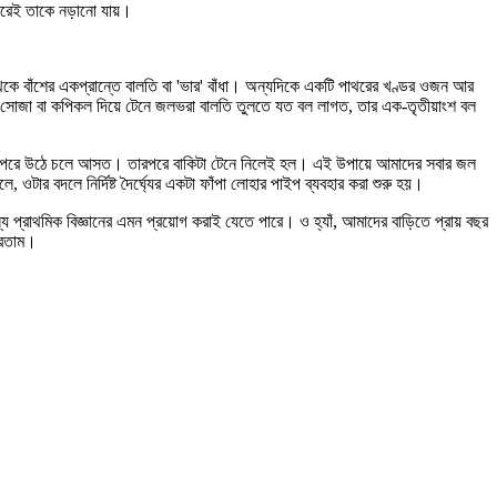
োগ করেই তাকে নড়ানো যায়।
থেকে বাঁশের একপ্রান্তে বালতি বা 'ভার' বাঁধা। অন্যদিকে একটি পাথরের খণ্ডর ওজন আর
 তাহলে সোজা বা কপিকল দিয়ে টেনে জলভরা বালতি তুলতে যত বল লাগত, তার এক-তৃতীয়াংশ বল
টা ওপরে উঠে চলে আসত। তারপরে বাকিটা টেনে নিলেই হল। এই উপায়ে আমাদের সবার জল
ার বদলে নির্দিষ্ট দৈর্ঘ্যের একটা ফাঁপা লোহার পাইপ ব্যবহার করা শুরু হয়।
্রাথমিক বিজ্ঞানের এমন প্রয়োগ করাই যেতে পারে। ও হ্যাঁ, আমাদের বাড়িতে প্রায় বছর
করতাম।