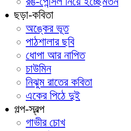
রঙ-পেন্সিল নিয়ে ইচ্ছেমতন
ছড়া-কবিতা
অঙ্কের ভূত
পাঠশালার ছবি
ধোপা আর নাপিত
চাউমিন
নিঝুম রাতের কবিতা
একের পিঠে দুই
গল্প-স্বল্প
গাভীর চোখ