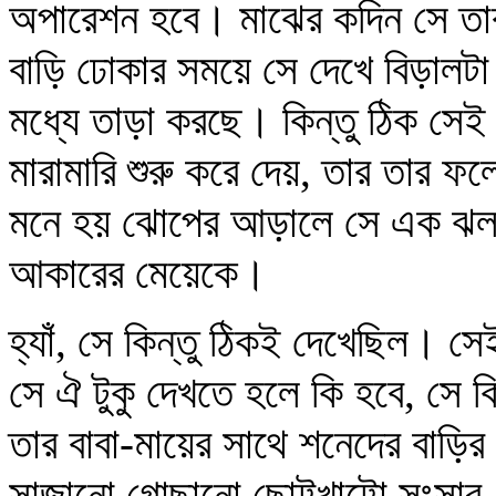
অপারেশন হবে। মাঝের কদিন সে ত
বাড়ি ঢোকার সময়ে সে দেখে বিড়ালটা
মধ্যে তাড়া করছে। কিন্তু ঠিক সে
মারামারি শুরু করে দেয়, তার তার ফ
মনে হয় ঝোপের আড়ালে সে এক ঝলক 
আকারের মেয়েকে।
হ্যাঁ, সে কিন্তু ঠিকই দেখেছিল। স
সে ঐ টুকু দেখতে হলে কি হবে, সে 
তার বাবা-মায়ের সাথে শনেদের বাড়ি
সাজানো গোছানো ছোট্টখাট্টো সংসার