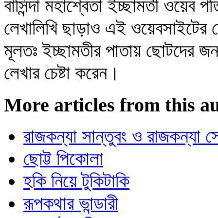
বাসিন্দা মহাশ্বেতা ইচ্ছামতী ওয়েব প
লেখালিখি ছাড়াও এই ওয়েবসাইটের
মূলতঃ ইচ্ছামতীর পাতায় ছোটদের জন
লেখার চেষ্টা করেন।
More articles from this a
রাজকন্যা সান্তুবং ও রাজকন্যা 
ছোট্ট পিকোলা
হকি নিয়ে টুকিটাকি
রূপকথার ভান্ডারী