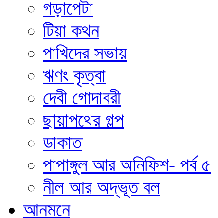
গড়াপেটা
টিয়া কথন
পাখিদের সভায়
ঋণং কৃত্বা
দেবী গোদাবরী
ছায়াপথের গল্প
ডাকাত
পাপাঙ্গুল আর অনিফিশ- পর্ব ৫
নীল আর অদ্ভূত বল
আনমনে