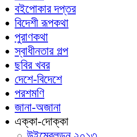
বইপোকার দপ্তর
বিদেশী রূপকথা
পুরাণকথা
স্বাধীনতার গল্প
ছবির খবর
দেশে-বিদেশে
পরশমণি
জানা-অজানা
এক্কা-দোক্কা
উইম্বেলডন ২০১৩