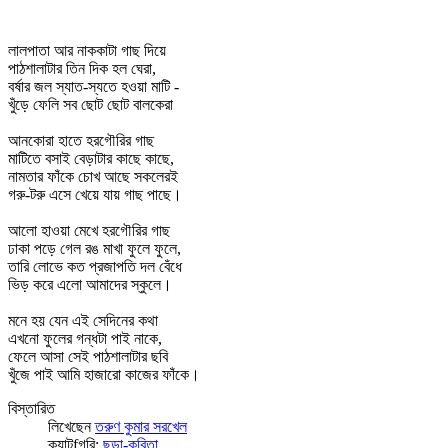
লালপাতা আর নাককাটা গাছ দিয়ে
পাঠশালাটার তিন দিক হল ঘেরা,
বর্ষার জল স্যাত-স্যতে হওয়া মাটি -
খুঁড়ে ফেলি সব ছোট ছোট বালকেরা
আনকোরা হাতে হরগৌরির গাছ
মাটিতে বসাই বেড়াটার কাছে কাছে,
নামতার ফাঁকে চোখ আছে সকলেরই
গরু-টরু এসে খেয়ে যায় গাছ পাছে।
আলো হাওয়া মেখে হরগৌরির গাছ
ঢাকা পড়ে গেল রঙ মাখা ফুলে ফুলে,
তারি লোভে কত প্রজাপতি দল বেঁধে
ভিড় করে এলো আমাদের স্কুলে।
মনে হয় যেন এই সেদিনের কথা
এখনো ফুলের গন্ধটা পাই নাকে,
ফেলে আসা সেই পাঠশালাটার ছবি
খুঁজে পাই আমি হাজারো কাজের ফাঁকে।
বিস্তারিত
লিখেছেন
তরুণ কুমার সরখেল
ক্যাটfগরি:
ছড়া-কবিতা