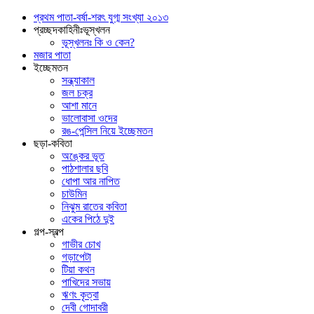
প্রথম পাতা-বর্ষা-শরৎ যুগ্ম সংখ্যা ২০১৩
প্রচ্ছদকাহিনীঃভূস্খলন
ভূস্খলনঃ কি ও কেন?
মজার পাতা
ইচ্ছেমতন
সন্ধ্যাকাল
জল চক্র
আশা মানে
ভালোবাসা ওদের
রঙ-পেন্সিল নিয়ে ইচ্ছেমতন
ছড়া-কবিতা
অঙ্কের ভূত
পাঠশালার ছবি
ধোপা আর নাপিত
চাউমিন
নিঝুম রাতের কবিতা
একের পিঠে দুই
গল্প-স্বল্প
গাভীর চোখ
গড়াপেটা
টিয়া কথন
পাখিদের সভায়
ঋণং কৃত্বা
দেবী গোদাবরী