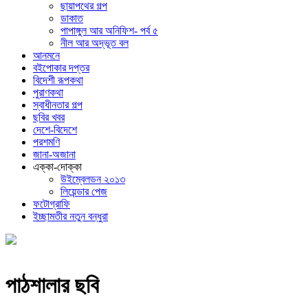
ছায়াপথের গল্প
ডাকাত
পাপাঙ্গুল আর অনিফিশ- পর্ব ৫
নীল আর অদ্ভূত বল
আনমনে
বইপোকার দপ্তর
বিদেশী রূপকথা
পুরাণকথা
স্বাধীনতার গল্প
ছবির খবর
দেশে-বিদেশে
পরশমণি
জানা-অজানা
এক্কা-দোক্কা
উইম্বেলডন ২০১৩
লিয়েন্ডার পেজ
ফটোগ্রাফি
ইচ্ছামতীর নতুন বন্ধুরা
পাঠশালার ছবি