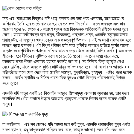
আর এই বোমগুলোর কিছুটাও যদি পড়ে কলকারখানা ভরা শহর এলাকায়, তবে তাতে যে
অগ্নিঝড় তৈরি হবে তাতে বাতাসে ছড়াবে ৫০ লক্ষ টন ধোঁয়া। ফলে জনবহুল এলাকার
ওজোন স্তর ২০ থেকে ৫০ শতাংশ ধ্বংস হয়ে বিপজ্জনক অতিবেগুনি রশ্মিকে দরজা খুলে
দেবে। তাতে ক্ষতিগ্রস্ত হবে মানুষ, জীবজন্তু, গাছপালা-শস্য, এমনকি সমুদ্রের তলার
প্ল্যাঙ্কটন, যা সমুদ্রের খাদ্যচক্রের এক গুরুত্বপূর্ণ উপাদান। এই অবস্থা স্বাভাবিক হতে
লাগবে প্রায় দু'দশক। এই বিপুল পরিমাণ ছাই সারা পৃথিবীর আকাশে ছড়িয়ে সূর্যের আলো
আড়াল করে পৃথিবীর তাপমাত্রা নামিয়ে আনবে দেড় থেকে আড়াই ডিগ্রি অবধি। এর ফলে
শীতকাল হবে দীর্ঘতর। বৃষ্টিপাত কমে যাবে ১০% মতো। ফলনের সময় যাবে কমে,
কানাডার মতো শীতল এলাকায় হয়তো ফলনই হবে না। সব মিলিয়ে বিশ্ব জুড়েই দেখা
দেবে দুর্ভিক্ষ, যাতে অন্তত কুড়ি কোটি মানুষ ক্ষতিগ্রস্ত হবে। খাদ্যাভাব ও আবহাওয়ার
পরিবর্তনের ফলে দেখা দেবে নানা মানবিক সমস্যা, যুদ্ধবিগ্রহ, গৃহযুদ্ধ। এটাও বছর দশেক
চলবে। অর্থাৎ স্থানীয় ও সীমিত পারমাণবিক যুদ্ধও গোটা বিশ্বের পরিবেশকেই বিপন্ন
করে তুলবে।
এমনকি যদি মাত্র একটি ১৫ কিলোটন অস্ত্রও শিল্পসমৃদ্ধ এলাকায় ব্যবহার হয়, তার ফলে
লক্ষাধিক টন ধোঁয়া বাতাসে উড়বে আর তার প্রত্যক্ষ-পরোক্ষ শিকার হবেন কয়েক কোটি
মানুষ।
যা বলছিলাম – এই সব জেনেও যদি আমরা মনে করি যুদ্ধ, এমনকি পারমাণবিক যুদ্ধ একটা
দারুণ ব্যাপার, শুধু কাপুরুষরাই শান্তির কথা বলে, তাহলে ভালো। তবে যদি কেউ মনে