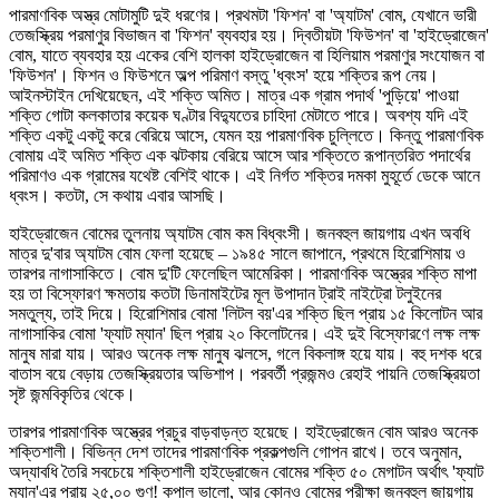
পারমাণবিক অস্ত্র মোটামুটি দুই ধরণের। প্রথমটা 'ফিশন' বা 'অ্যাটম' বোম, যেখানে ভারী
তেজস্ক্রিয় পরমাণুর বিভাজন বা 'ফিশন' ব্যবহার হয়। দ্বিতীয়টা 'ফিউশন' বা 'হাইড্রোজেন'
বোম, যাতে ব্যবহার হয় একের বেশি হালকা হাইড্রোজেন বা হিলিয়াম পরমাণুর সংযোজন বা
'ফিউশন'। ফিশন ও ফিউশনে অল্প পরিমাণ বস্তু 'ধ্বংস' হয়ে শক্তির রূপ নেয়।
আইনস্টাইন দেখিয়েছেন, এই শক্তি অমিত। মাত্র এক গ্রাম পদার্থ 'পুড়িয়ে' পাওয়া
শক্তি গোটা কলকাতার কয়েক ঘণ্টার বিদ্যুতের চাহিদা মেটাতে পারে। অবশ্য যদি এই
শক্তি একটু একটু করে বেরিয়ে আসে, যেমন হয় পারমাণবিক চুল্লিতে। কিন্তু পারমাণবিক
বোমায় এই অমিত শক্তি এক ঝটকায় বেরিয়ে আসে আর শক্তিতে রূপান্তরিত পদার্থের
পরিমাণও এক গ্রামের যথেষ্ট বেশিই থাকে। এই নির্গত শক্তির দমকা মুহূর্তে ডেকে আনে
ধ্বংস। কতটা, সে কথায় এবার আসছি।
হাইড্রোজেন বোমের তুলনায় অ্যাটম বোম কম বিধ্বংসী। জনবহুল জায়গায় এখন অবধি
মাত্র দু'বার অ্যাটম বোম ফেলা হয়েছে – ১৯৪৫ সালে জাপানে, প্রথমে হিরোশিমায় ও
তারপর নাগাসাকিতে। বোম দু'টি ফেলেছিল আমেরিকা। পারমাণবিক অস্ত্রের শক্তি মাপা
হয় তা বিস্ফোরণ ক্ষমতায় কতটা ডিনামাইটের মূল উপাদান ট্রাই নাইট্রো টলুইনের
সমতুল্য, তাই দিয়ে। হিরোশিমার বোমা 'লিটল বয়'এর শক্তি ছিল প্রায় ১৫ কিলোটন আর
নাগাসাকির বোমা 'ফ্যাট ম্যান' ছিল প্রায় ২০ কিলোটনের। এই দুই বিস্ফোরণে লক্ষ লক্ষ
মানুষ মারা যায়। আরও অনেক লক্ষ মানুষ ঝলসে, গলে বিকলাঙ্গ হয়ে যায়। বহু দশক ধরে
বাতাস বয়ে বেড়ায় তেজস্ক্রিয়তার অভিশাপ। পরবর্তী প্রজন্মও রেহাই পায়নি তেজস্ক্রিয়তা
সৃষ্ট জন্মবিকৃতির থেকে।
তারপর পারমাণবিক অস্ত্রের প্রচুর বাড়বাড়ন্ত হয়েছে। হাইড্রোজেন বোম আরও অনেক
শক্তিশালী। বিভিন্ন দেশ তাদের পারমাণবিক প্রকল্পগুলি গোপন রাখে। তবে অনুমান,
অদ্যাবধি তৈরি সবচেয়ে শক্তিশালী হাইড্রোজেন বোমের শক্তি ৫০ মেগাটন অর্থাৎ 'ফ্যাট
ম্যান'এর প্রায় ২৫,০০ গুণ! কপাল ভালো, আর কোনও বোমের পরীক্ষা জনবহুল জায়গায়