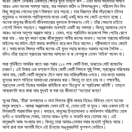
করেন 'জোশ' দেখাবার একমাত্র ক্ষেত্র যুদ্ধ তাহলে বলি – এখন মানব সভ্যতার সামনে
আরও এমন অনেক সমস্যা আছে, যার সমাধান কঠিন ও বিপদসঙ্কুল। পরিবেশ দিন দিন
কিছু মানুষের লোভের দূষণে বিষাক্ত হয়ে পড়ছে। তার বিরুদ্ধে যাঁরা দাঁড়াচ্ছেন তাঁদের
মৃত্যুভয় ও অন্যান্য প্রতিকূলতার মধ্যে একটু একটু করে পথ কেটে এগোতে হচ্ছে।
অনেক মানুষের জীবনেই জীবনযাত্রার ন্যূনতম উপকরণও নেই। তাঁরা সেগুলো চাইতে
গেলেই বিপদে পড়ছেন। সন্ত্রাসবাদ অবশ্যই একটি বড় সমস্যা। কিন্তু আমাদের দেশে
আরও অনেক অদৃশ্য সন্ত্রাস আছে। যেমন, গড়ে প্রতিদিন কয়েকশো শিশু পেটের রোগে
মারা যায় – যার মূল কারণ হচ্ছে জীবাণুমুক্ত পানীয় জলের অভাব। অনেক গ্রামের মহিলারা
মাইলের পর মাইল হেঁটে মাথায় কলসিতে করে জল নিয়ে আসেন। গ্রীষ্মকালে তাও জোটে
না। সবার জন্য বিশুদ্ধ পানীয় জলের এই যুদ্ধ লড়ার জন্যও দরকার অনেক সৈনিক –
যদিও তাঁরা হয়তো প্রচারের আলোয় আসবেন না বা ফেসবুকে তেমন 'লাইক' পাবেন না।
সারা পৃথিবীতে সামরিক খাতে খরচ প্রায় ১১২ লক্ষ কোটি টাকা, ভারতের মোট বাজেটের
চারগুণ। এই টাকার এক ভগ্নাংশ দিয়ে কোটি কোটি শিশুকে সুষ্ঠূ শিক্ষা, স্বাস্থ্যের পরিষেবায়
আনা যায়, কোটি কোটি মানুষকে টেনে আনা যায় দারিদ্রসীমার ওপরে। তার জন্য দরকার
যুদ্ধের বদলে শান্তির আবহাওয়া জোরদার করা। কিন্তু তা হতে চায় না। লক্ষ্যণীয়,
প্রত্যেক দেশই নিজের সামরিক বাহিনীকে বলে 'ডিফেন্স' বা 'প্রতিরক্ষা বাহিনী'। তাহলে
আক্রমণটা করে কারা আর যুদ্ধই বা শুরু হয় কীভাবে? 'অন্যের' জন্য?
সুখের বিষয়, 'ভীরু' অপবাদের ও নানা বিপদের ঝুঁকি মাথায় নিয়েও বিভিন্ন দেশে অনেক
মানুষ বলছেন – আমরা সন্ত্রাসবাদ যেমন চাই না, তেমন চাই না যুদ্ধ। আর একদম চাই না
বিশ্বঘাতী পারমাণবিক যুদ্ধ। বলছেন, মানুষের চিন্তাভাবনা ও কার্যকলাপ পরিচালিত হোক
দুর্গত ও অভাবিদের সেবায়, তাদের আরও দুর্গত ও অভাবি করে তোলায় নয়। এই
মানুষগুলি আজ সংখ্যায় কম। কিন্তু তারা আমার-তোমার সবার মধ্যেই লুকিয়ে আছে।
আশা রাখা যাক আগামী দিনে এই চিন্তার অঙ্কুরগুলিই ফুলফল ফোটাবে।