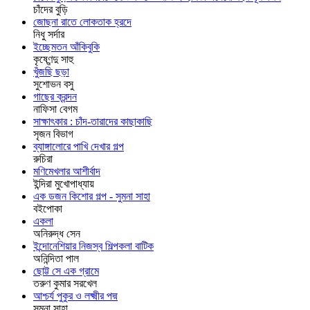
চাঁদের বুড়ি
জোছনা রাতে লোকতাক হ্রদে
নিধু সর্দার
ইচ্ছেমতন আঁকিবুকি
কৃষ্ণেন্দু সাহু
খুঁজছি ছড়া
সুশোভন বসু
গাছের ক্রন্দন
নাফিসা বেগম
সাক্ষাৎকার : চাঁদ-তারাদের কাছাকাছি
সৃজন বিভাগ
ব্যাঙ্গালোরে পাখি দেখার গল্প
রুচিরা
মণিমেখলার আশীর্বাদ
ইন্দিরা মুখোপাধ্যায়
এক ডজন কিশোর গল্প - সুমনা সাহা
বইপোকা
একলা
অনিরুদ্ধ সেন
ইন্দোনেশিয়ার নিজস্ব শিল্পকলা বাটিক
অনিন্দিতা পাল
ছোট্ট সে এক গ্রামে
তরুণ কুমার সরখেল
আশ্চর্য পুকুর ও লক্ষ্মীর পদ্ম
সুমনা সাহা