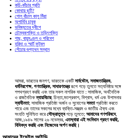
কচি-কাঁচার প্রতি
কোথায় ছুটি?
গোল বাঁচাল কালু মিঁয়া
অপার্থিব চাবুক
ভবিষ্যতের দ্বীপে
চৌম্বকশক্তি ও তড়িৎশক্তি
গাছ, বায়ুমণ্ডল ও পরিবেশ
হরিদা ও স্মার্ট ফুটবল
পেঁচোর গুপ্তধন সন্ধান
আমরা, ভারতের জনগণ, ভারতকে একটি
সার্বভৌম, সমাজতান্ত্রিক,
ধর্মনিরপেক্ষ, গণতান্ত্রিক, সাধারণতন্ত্র
রূপে গড়ে তুলতে সত্যনিষ্ঠার সঙ্গে
শপথগ্রহণ করছি এবং তার সকল নাগরিক যাতে : সামাজিক, অর্থনৈতিক
ও রাজনৈতিক
ন্যায়বিচার
; চিন্তা,মতপ্রকাশ, বিশ্বাস, ধর্ম এবং উপাসনার
স্বাধীনতা
; সামাজিক প্রতিষ্ঠা অর্জন ও সুযোগের
সমতা
প্রতিষ্ঠা করতে
পারে এবং তাদের সকলের মধ্যে ব্যক্তি-সম্ভ্রম ও জাতীয় ঐক্য এবং
সংহতি সুনিশ্চিত করে
সৌভ্রাতৃত্ব
গড়ে তুলতে;
আমাদের গণপরিষদে
,
আজ,১৯৪৯ সালের ২৬ নভেম্বর,
এতদ্দ্বারা এই সংবিধান গ্রহণ করছি,
বিধিবদ্ধ করছি এবং নিজেদের অর্পণ করছি।
আমাদের ইমেইল আইডি