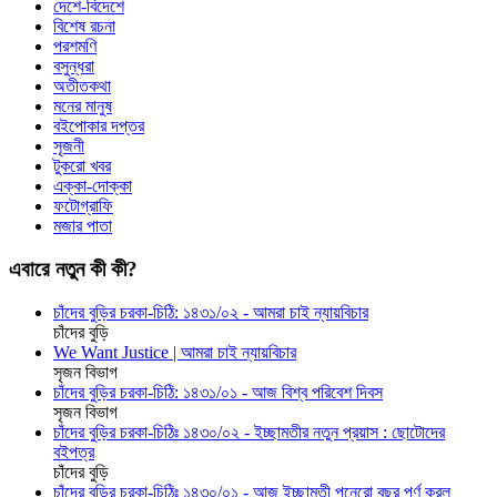
দেশে-বিদেশে
বিশেষ রচনা
পরশমণি
বসুন্ধরা
অতীতকথা
মনের মানুষ
বইপোকার দপ্তর
সৃজনী
টুকরো খবর
এক্কা-দোক্কা
ফটোগ্রাফি
মজার পাতা
এবারে নতুন কী কী?
চাঁদের বুড়ির চরকা-চিঠি: ১৪৩১/০২ - আমরা চাই ন্যায়বিচার
চাঁদের বুড়ি
We Want Justice | আমরা চাই ন্যায়বিচার
সৃজন বিভাগ
চাঁদের বুড়ির চরকা-চিঠি: ১৪৩১/০১ - আজ বিশ্ব পরিবেশ দিবস
সৃজন বিভাগ
চাঁদের বুড়ির চরকা-চিঠিঃ ১৪৩০/০২ - ইচ্ছামতীর নতুন প্রয়াস : ছোটোদের
বইপত্র
চাঁদের বুড়ি
চাঁদের বুড়ির চরকা-চিঠিঃ ১৪৩০/০১ - আজ ইচ্ছামতী পনেরো বছর পূর্ণ করল