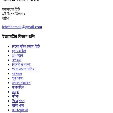
সবরকমের চিঠি
এই ইমেল ঠিকানায়
পাঠাও
ichchhamoti@gmail.com
ইচ্ছামতীর বিভাগ গুলি
চাঁদের বুড়ির চরকা-চিঠি
ছড়া-কবিতা
গল্প-স্বল্প
রূপকথা
বিদেশী রূপকথা
গপ্পো হলেও সত্যি !
আনমনে
পুরাণকথা
মহাকাব্যের গল্প
ধারাবাহিক
মঞ্জুষা
নাটক
ইচ্ছেমতন
ছবির খবর
জানা-অজানা