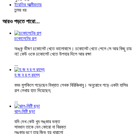
ইয়েতির আত্মীয়তায়
তন্ময় ধর
আরও পড়তে পারো...
চকোলেটের গল্প
অঙ্কু ভীষণ চকোলেট খেতে ভালোবাসে। চকোলেট খেতে পেলে সে আর কিছু চায়
না! কেউ ওকে চকোলেট খেতে উপহার দিলে আর রক্ষা
...
হ জ ব র ল রহস্য
বড্ড মুশকিলে পড়েছেন বিখ্যাত লেখক বিরিঞ্চিবাবু। অনুরোধে পড়ে একটা হাসির
গল্প লেখায় হাত দিয়েছেন;
...
ঝাল-মিষ্টি ছড়া
যদি দেখ কেউ খুব লঙ্কার ভক্ত
সাবধান তাকে যেন কোরো না বিরক্ত
লঙ্কার গুণে তার জিভ হয় ধারালো