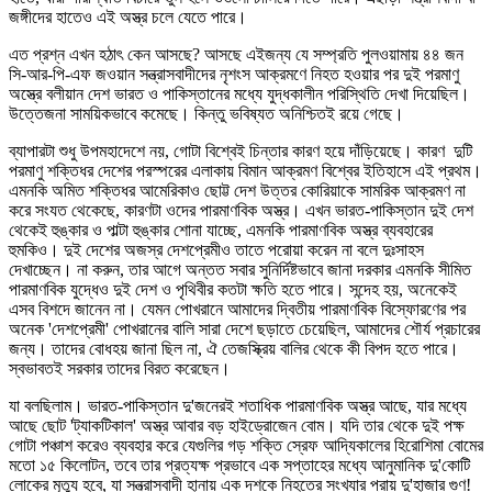
জঙ্গীদের হাতেও এই অস্ত্র চলে যেতে পারে।
এত প্রশ্ন এখন হঠাৎ কেন আসছে? আসছে এইজন্য যে সম্প্রতি পুলওয়ামায় ৪৪ জন
সি-আর-পি-এফ জওয়ান সন্ত্রাসবাদীদের নৃশংস আক্রমণে নিহত হওয়ার পর দুই পরমাণু
অস্ত্রে বলীয়ান দেশ ভারত ও পাকিস্তানের মধ্যে যুদ্ধকালীন পরিস্থিতি দেখা দিয়েছিল।
উত্তেজনা সাময়িকভাবে কমেছে। কিন্তু ভবিষ্যত অনিশ্চিতই রয়ে গেছে।
ব্যাপারটা শুধু উপমহাদেশে নয়, গোটা বিশ্বেই চিন্তার কারণ হয়ে দাঁড়িয়েছে। কারণ দুটি
পরমাণু শক্তিধর দেশের পরস্পরের এলাকায় বিমান আক্রমণ বিশ্বের ইতিহাসে এই প্রথম।
এমনকি অমিত শক্তিধর আমেরিকাও ছোট্ট দেশ উত্তর কোরিয়াকে সামরিক আক্রমণ না
করে সংযত থেকেছে, কারণটা ওদের পারমাণবিক অস্ত্র। এখন ভারত-পাকিস্তান দুই দেশ
থেকেই হুঙ্কার ও পাল্টা হুঙ্কার শোনা যাচ্ছে, এমনকি পারমাণবিক অস্ত্র ব্যবহারের
হুমকিও। দুই দেশের অজস্র দেশপ্রেমীও তাতে পরোয়া করেন না বলে দুঃসাহস
দেখাচ্ছেন। না করুন, তার আগে অন্তত সবার সুনির্দিষ্টভাবে জানা দরকার এমনকি সীমিত
পারমাণবিক যুদ্ধেও দুই দেশ ও পৃথিবীর কতটা ক্ষতি হতে পারে। সন্দেহ হয়, অনেকেই
এসব বিশদে জানেন না। যেমন পোখরানে আমাদের দ্বিতীয় পারমাণবিক বিস্ফোরণের পর
অনেক 'দেশপ্রেমী' পোখরানের বালি সারা দেশে ছড়াতে চেয়েছিল, আমাদের শৌর্য প্রচারের
জন্য। তাদের বোধহয় জানা ছিল না, ঐ তেজস্ক্রিয় বালির থেকে কী বিপদ হতে পারে।
স্বভাবতই সরকার তাদের বিরত করেছেন।
যা বলছিলাম। ভারত-পাকিস্তান দু'জনেরই শতাধিক পারমাণবিক অস্ত্র আছে, যার মধ্যে
আছে ছোট 'ট্যাকটিকাল' অস্ত্র আবার বড় হাইড্রোজেন বোম। যদি তার থেকে দুই পক্ষ
গোটা পঞ্চাশ করেও ব্যবহার করে যেগুলির গড় শক্তি স্রেফ আদ্যিকালের হিরোশিমা বোমের
মতো ১৫ কিলোটন, তবে তার প্রত্যক্ষ প্রভাবে এক সপ্তাহের মধ্যে আনুমানিক দু'কোটি
লোকের মৃত্যু হবে, যা সন্ত্রাসবাদী হানায় এক দশকে নিহতের সংখ্যার প্রায় দু'হাজার গুণ!