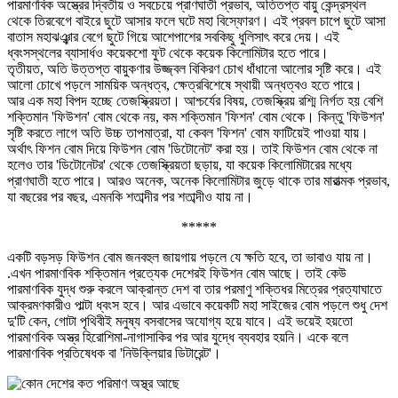
পারমাণবিক অস্ত্রের দ্বিতীয় ও সবচেয়ে প্রাণঘাতী প্রভাব, অতিতপ্ত বায়ু কেন্দ্রস্থল
থেকে তিরবেগে বাইরে ছুটে আসার ফলে ঘটে মহা বিস্ফোরণ। এই প্রবল চাপে ছুটে আসা
বাতাস মহাঝঞ্ঝার বেগে ছুটে গিয়ে আশেপাশের সবকিছু ধুলিসাৎ করে দেয়। এই
ধ্বংসস্থলের ব্যাসার্ধও কয়েকশো ফুট থেকে কয়েক কিলোমিটার হতে পারে।
তৃতীয়ত, অতি উত্তপ্ত বায়ুকণার উজ্জ্বল বিকিরণ চোখ ধাঁধানো আলোর সৃষ্টি করে। এই
আলো চোখে পড়লে সাময়িক অন্ধত্ব, ক্ষেত্রবিশেষে স্থায়ী অন্ধত্বও হতে পারে।
আর এক মহা বিপদ হচ্ছে তেজস্ক্রিয়তা। আশ্চর্যের বিষয়, তেজস্ক্রিয় রশ্মি নির্গত হয় বেশি
শক্তিমান 'ফিউশন' বোম থেকে নয়, কম শক্তিমান 'ফিশন' বোম থেকে। কিন্তু 'ফিউশন'
সৃষ্টি করতে লাগে অতি উচ্চ তাপমাত্রা, যা কেবল 'ফিশন' বোম ফাটিয়েই পাওয়া যায়।
অর্থাৎ ফিশন বোম দিয়ে ফিউশন বোম 'ডিটোনেট' করা হয়। তাই ফিউশন বোম থেকে না
হলেও তার 'ডিটোনেটর' থেকে তেজস্ক্রিয়তা ছড়ায়, যা কয়েক কিলোমিটারের মধ্যে
প্রাণঘাতী হতে পারে। আরও অনেক, অনেক কিলোমিটার জুড়ে থাকে তার মারাত্মক প্রভাব,
যা বছরের পর বছর, এমনকি শতাব্দীর পর শতাব্দীও যায় না।
*****
একটি বড়সড় ফিউশন বোম জনবহুল জায়গায় পড়লে যে ক্ষতি হবে, তা ভাবাও যায় না।
.এখন পারমাণবিক শক্তিমান প্রত্যেক দেশেরই ফিউশন বোম আছে। তাই কেউ
পারমাণবিক যুদ্ধ শুরু করলে আক্রান্ত দেশ বা তার পরমাণু শক্তিধর মিত্রের প্রত্যাঘাতে
আক্রমণকারীও পাল্টা ধ্বংস হবে। আর এভাবে কয়েকটি মহা সাইজের বোম পড়লে শুধু দেশ
দু'টি কেন, গোটা পৃথিবীই মনুষ্য বসবাসের অযোগ্য হয়ে যাবে। এই ভয়েই হয়তো
পারমাণবিক অস্ত্র হিরোশিমা-নাগাসাকির পর আর যুদ্ধে ব্যবহার হয়নি। একে বলে
পারমাণবিক প্রতিষেধক বা 'নিউক্লিয়ার ডিটারেন্ট'।