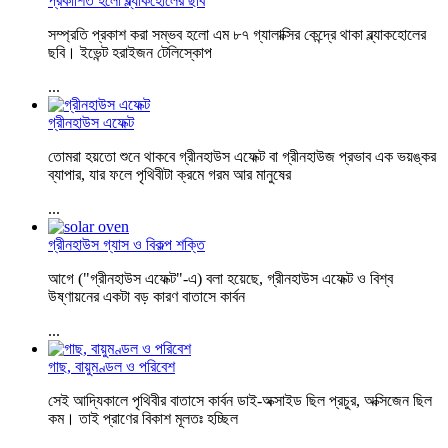
প্রকাশিত হলো ব্ল্যাকহোলের ছবি
সম্প্রতি প্রকাশ করা সম্ভব হলো এম ৮৭ গ্যালাক্সির কেন্দ্রে থাকা ব্ল্যাকহোলের
ছবি। ইভেন্ট হরাইজন টেলিস্কোপ
...
গ্রীনহাউস এফেক্ট
তোমরা হয়তো শুনে থাকবে গ্রীনহাউস এফেক্ট বা গ্রীনহাউজ প্রভাব এক ভয়ঙ্কর
ব্যাপার, যার ফলে পৃথিবীটা ক্রমে গরম আর মানুষের
...
গ্রীনহাউস গ্যাস ও বিকল্প শক্তি
আগে ("গ্রীনহাউস এফেক্ট"-এ) বলা হয়েছে, গ্রীনহাউস এফেক্ট ও বিশ্ব
উষ্ণায়নের একটা বড় কারণ বাতাসে কার্বন
...
গাছ, বায়ুমণ্ডল ও পরিবেশ
সেই আদ্যিকালে পৃথিবীর বাতাসে কার্বন ডাই-অক্সাইড ছিল প্রচুর, অক্সিজেন ছিল
কম। তাই প্রাণের বিকাশ মূলতঃ হচ্ছিল