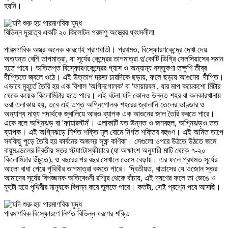
হয়নি।
বিভিন্ন দূরত্বে একটি ২০ কিলোটন পরমাণু অস্ত্রের ধ্বংসলীলা
পারমাণবিক অস্ত্র অনেক কারণেই প্রাণঘাতী। প্রথমত, বিস্ফোরণকেন্দ্রে দেখা দেয়
অত্যন্ত বেশি তাপমাত্রা, যা সূর্যের কেন্দ্রের তাপমাত্রা দু'কোটি ডিগ্রি সেলসিয়াসের সমান
হতে পারে। অতিতপ্ত বিস্ফোরণকেন্দ্রের গ্যাস ও অন্যান্য বস্তুকণা তক্ষুণি তীব্র
দীপ্তিতে জ্বলে ওঠে। এই উত্তাপ দ্রুত চারদিকে ছড়ায়, ফলে ছড়ায় আগুনের দীপ্তি।
এভাবে মুহূর্তে তৈরি হয় এক বিশাল 'অগ্নিগোলক' বা 'ফায়ারবল', যার মাপ কয়েকশো মিটার
থেকে কয়েক কিলোমিটার হতে পারে। এই ঘটনা যদি কোনও উন্নত শহর বা কলকারখানায়
ভরা এলাকায় হয়, তবে এই তপ্ত অগ্নিগোলক শহরের জ্বালানি তেলের ভাণ্ডার ও
অন্যান্য দাহ্য পদার্থকে জ্বালিয়ে আরও ব্যাপক এক আগুনের জাল তৈরি করতে পারে।
একে বলে অগ্নিঝড় বা 'ফায়ারস্টর্ম'। এলাকাটি যত উন্নত ও জনবহুল, অগ্নিঝড়ও তত
ব্যাপক। এই অগ্নিঝড়ে নির্গত শক্তি মূল বোমে নির্গত শক্তির বহুগুণ। এই অমিত তাপে
সবকিছু পুড়ে তৈরি হয় কার্বনের অজস্র সূক্ষ্ণ কণিকা। সেগুলো ওপরে উঠতে উঠতে জমে
বায়ুমণ্ডলের দ্বিতীয় স্তর স্ট্যাটোস্ফীয়ারে (যা অক্ষাংশ অনুযায়ী মাটি থেকে ৭-২০
কিলোমিটার উঁচুতে), ও বছরের পর বছর সেখানে ভেসে বেড়ায়। এর ফলে প্রথমত সূর্যের
আলো বাধা পেয়ে পৃথিবীর তাপমাত্রা কমতে পারে। দ্বিতীয়ত, বাতাসের যে ওজোন স্তর
আমাদের সূর্যের বিপজ্জনক অতিবেগুনী রশ্মির থেকে বাঁচায়, এই দূষণের ফলে তা ভেঙে ও
ফুটো হয়ে পৃথিবীর মানুষকে বিপন্ন করে তুলতে পারে। কতটা, সেই প্রশ্নে পরে আসছি।
পারমাণবিক বিস্ফোরণে নির্গত বিভিন্ন ধরণের শক্তি