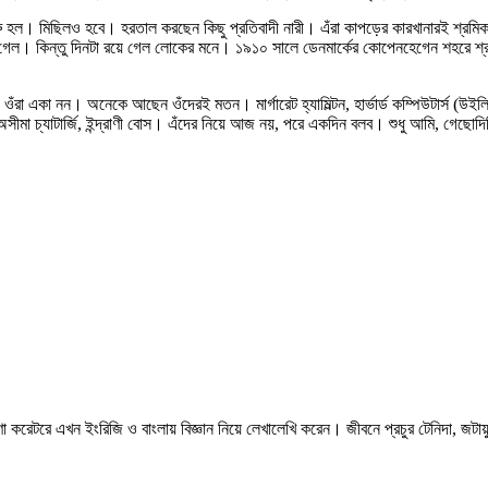
হল। মিছিলও হবে। হরতাল করছেন কিছু প্রতিবাদী নারী। এঁরা কাপড়ের কারখানারই শ্রমিক, দৈ
গেল। কিন্তু দিনটা রয়ে গেল লোকের মনে। ১৯১০ সালে ডেনমার্কের কোপেনহেগেন শহরে শ্রম
নী। ওঁরা একা নন। অনেকে আছেন ওঁদেরই মতন। মার্গারেট হ্যামিল্টন, হার্ভার্ড কম্পিউটার্স (উইলি
য়া, অসীমা চ্যাটার্জি, ইন্দ্রাণী বোস। এঁদের নিয়ে আজ নয়, পরে একদিন বলব। শুধু আমি, গেছো
 করেটরে এখন ইংরিজি ও বাংলায় বিজ্ঞান নিয়ে লেখালেখি করেন। জীবনে প্রচুর টেনিদা, জটায়ু , 