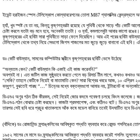
ইভেন্ট হরাইজন স্পেস টেলিস্কোপ কোল্যাবরেশনের তোলা M87 গ্যালাক্সির কেন্দ্রস্থলে অব
হ্যাঁ, খুব স্পষ্ট যে তা নয়, কিন্তু কৃষ্ণগহ্বরটা রয়েছে যে পৃথিবী থেকে সাড়ে পাঁচ কোটি
চেষ্টা করলে যতটা বড় মনে হবে, অনেকটা ততটা। ও হ্যাঁ, কমলালেবুটা আবার কালো রঙের।
কৃষ্ণগহ্বরের এই ছবিটা সারা পৃথিবীতে সাড়া ফেলে দিয়েছিল। আর এই পরের ছবিটা বাউম্যানকে
টেলিস্কোপ থেকে তথ্য নিয়ে সেগুলো জিগস পাজলের মত জুড়ে জুড়ে বানানো এই ছবি। এটা ছবিট
ডঃ কেটি বাউম্যান, সামনের কম্পিউটার স্ক্রীনে কৃষ্ণগহ্বরের ছবিটি ভেসে উঠেছে
“অন্যতম কেন? কেটি বাউম্যান কি একাই এই কাজ করেননি?”
অবশ্যই না। এত জটিল কাজ সুষ্ঠুভাবে করতে গেলে বড় রিসার্চ টীম লাগে, কখনও কখনও
“সেকি? তাহলে কেটিকে নিয়েই বা মাতামাতি কেন? সারা বিশ্বের খবরে আজ, ১০ এপ্রিল ২
বন্ধুগণ, বুঝতেই পারছ “…” চিহ্নের মধ্যে বক্তব্যগুলো আমার নয়, ইন্টারনেট বা অন্তর্
ডিএনএ অণুর গঠন ঠিক কীরকম, সেই নিয়েই জোর কদমে গবেষণা চলছে কিংস কলেজে। জন র‍্যান্ডা
ডিএনএ-গঠন বোঝার চেষ্টা করছেন। কাজটা শ্রমসাপেক্ষ, এবং কঠিনও বটে। ডিএনএ অণুর 
তারপর সেই ছবি ধরে প্রচুর খাতাকলমে আঁক কষে মডেল বানিয়ে তবেই উদঘাটিত হবে ডি
(বাঁদিকে) ডঃ রোজালিন্ড ফ্র্যাঙ্কলিনের আবিষ্কৃত পদ্ধতি ব্যবহার করে রেমন্ড গসলিঙে
১৯৫২ সালের মে মাসে ডঃ ফ্র্যাঙ্কলিনের আবিষ্কৃত পদ্ধতি ব্যবহার করেই গসলিং তুললেন