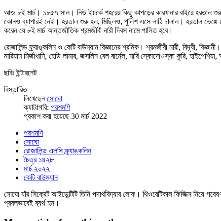
আজ ৮ই মার্চ। ১৮৫৭ সাল। নিউ ইয়র্কে শহরের কিছু কাপড়ের কারখানার বাইরে হরতাল শুরু 
কোনও ব্যাপারই নেই। হরতাল শুরু হল, মিছিলও, পুলিশ এসে লাঠি চালাল। হরতাল ভেঙে 
করেন যে ৮ই মার্চ আন্তর্জাতিক শ্রমজীবী নারী দিবস নামে পালিত হবে।
রোজালিন্ড ফ্র্যাঙ্কলিন ও কেটি বাউম্যান বিজ্ঞানের শ্রমিক। শ্রমজীবী নারী, বিদূষী, বিজ্ঞা
মারিয়াম মির্জাখানি, হেডি লামার, জসলিন বেল বার্নেল, মারি স্কোদোওস্কা কুরি, হাইপেশি
ছবিঃ ইন্টারনেট
বিস্তারিত
লিখেছেন
সোঘো
ক্যাটfগরি:
পরশমণি
প্রকাশ করা হয়েছে 30 মার্চ 2022
পরশমণি
সোঘো
রোজালিন্ড এলসি ফ্র্যাঙ্কলিন
চৈত্র ১৪২৮
মার্চ ২০২২
কেটি বাউম্যান
সোঘো যাঁর সিক্রেট আইডেন্টিটি তিনি পদার্থবিদ্যার লোক। থিওরেটিকাল ফিজিক্স নিয়ে গবেষণা
প্রবলভাবেই ব্যর্থ হন।