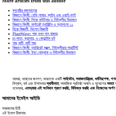
More articles from this author
ব্লুবেরীর মঙ্গলযাত্রা
বিজ্ঞানে বিদূষী: হেডি লামার, ব্লুটুথ এবং ওয়াই-ফাই
বিজ্ঞানে বিদূষী: লিজে মাইটনার ও নিউক্লীয় বিভাজন
বিজ্ঞানে বিদূষী: মার্গারেট হ্যামিল্টন ও অ্যাপলো ১১
হিরো বিজ্ঞানী, ভিলেন বিজ্ঞানী
PlantWave: গাছ যখন গান বাজায়
চা-পাতা, ক্যান্সার, ও কোয়ান্টাম ডট
গাছ মাটি, মাটি গাছ
বিজ্ঞানে বিদূষী: হ্যারিয়েট ব্রুক্স্‌, নিউক্লীয়ার সায়ান্টিস্ট
বিজ্ঞানে বিদূষী: ইডা নোড্যাক ও নিউক্লীয় বিভাজন
আমরা, ভারতের জনগণ, ভারতকে একটি
সার্বভৌম, সমাজতান্ত্রিক, ধর্মনিরপেক্ষ, গণতা
বিশ্বাস, ধর্ম এবং উপাসনার
স্বাধীনতা
; সামাজিক প্রতিষ্ঠা অর্জন ও সুযোগের
সমতা
প
নভেম্বর,
এতদ্দ্বারা এই সংবিধান গ্রহণ করছি, বিধিবদ্ধ করছি এবং নিজেদের অর্প
আমাদের ইমেইল আইডি
সবরকমের চিঠি
এই ইমেল ঠিকানায়