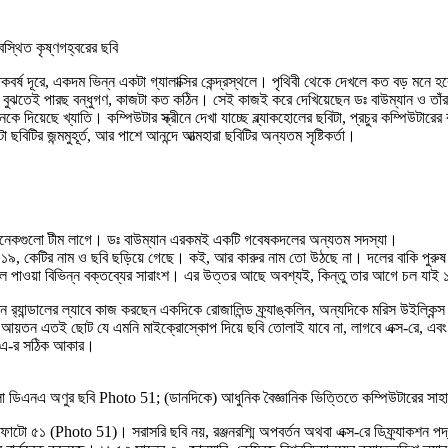
স্থিত কৃষ্ণগহ্বরের ছবি
 আলোকবর্ষ দূরে, একদম ভিন্ন একটা গ্যালাক্সির কেন্দ্রস্থলে। পৃথিবী থেকে দেখলে কত বড় মনে 
 বুঝতেই পারছ বন্ধুগণ, কাজটা কত কঠিন। সেই কাজই করে দেখিয়েছেন ডঃ বাউম্যান ও তাঁর
 দিয়েছে খ্যাতি। কম্পিউটার স্ক্রীনে দেখা যাচ্ছে ব্ল্যাকহোলের ছবিটা, প্রচুর কম্পিউটারের
ির জন্মমুহূর্ত, আর পাশে আনন্দে আত্মহারা ছবিটির অন্যতম সৃষ্টিকর্তা।
 অনেকগুলো টীম লাগে। ডঃ বাউম্যান এরকমই একটি গবেষকদলের অন্যতম সদস্যা।
০১৯, কেটির নাম ও ছবি ছড়িয়ে গেছে। কই, আর কারুর নাম তো উঠছে না। দলের বাকি পুরুষ
জালে পাওয়া বিভিন্ন বক্তব্যের সারাংশ। এর উত্তর আছে অবশ্যই, কিন্তু তার আগে চল যাই ১৯
লের ল্যাবে কাজ করছেন একদিকে রোজালিন্ড ফ্র্যাঙ্কলিন, অন্যদিকে মরিস উইল্কিন্স। ডঃ ফ্
আয়তন এতই ছোট যে এমনি মাইক্রোস্কোপ দিয়ে ছবি তোলাই যাবে না, লাগবে এক্স-রে, এবং 
এনএ-র সঠিক আকার।
র তোলা ডিএনএ অণুর ছবি Photo 51; (ডানদিকে) আধুনিক বৈজ্ঞানিক ভিত্তিতে কম্পিউটারের 
 ফোটো ৫১ (Photo 51)। সরাসরি ছবি নয়, রঞ্জনরশ্মি অপবর্তন অথবা এক্স-রে ডিফ্র্যাকশন 