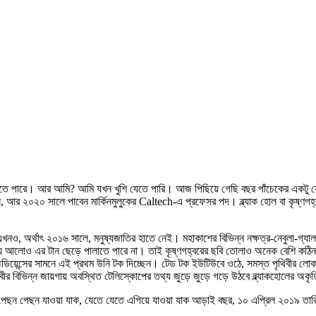
েতে পারে। আর আমি? আমি যখন খুশি যেতে পারি। আজ পিছিয়ে গেছি বছর পাঁচেকের একটু ব
ন, আর ২০২০ সালে পাবেন মার্কিনমুলুকের Caltech-এ প্রফেসর পদ। ব্ল্যাক হোল বা কৃষ্ণগহ
 এখনও, অর্থাৎ ২০১৬ সালে, মনুষ্যজাতির হাতে নেই। মহাকাশের বিভিন্ন নক্ষত্র-নেবুলা-গ্যালাক
যে আলোও এর টান ছেড়ে পালাতে পারে না। তাই কৃষ্ণগহ্বরের ছবি তোলাও অনেক বেশি কঠিন, 
ডিয়েন্সের সামনে এই প্রথম উনি টক দিচ্ছেন। টেড টক ইউটিউবে ওঠে, সমস্ত পৃথিবীর লোক
থিবীর বিভিন্ন জায়গায় অবস্থিত টেলিস্কোপের তথ্য জুড়ে জুড়ে গড়ে উঠবে ব্ল্যাকহোলের অকৃ
পেছন পেছন যাওয়া যাক, যেতে যেতে এগিয়ে যাওয়া যাক আড়াই বছর, ১০ এপ্রিল ২০১৯ তারিখে।