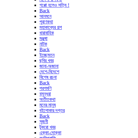
গপ্পো হলেও সত্যি !
Back
আনমনে
পুরাণকথা
মহাকাব্যের গল্প
ধারাবাহিক
মঞ্জুষা
নাটক
Back
ইচ্ছেমতন
ছবির খবর
জানা-অজানা
দেশে-বিদেশে
বিশেষ রচনা
Back
পরশমণি
বসুন্ধরা
অতীতকথা
মনের মানুষ
বইপোকার দপ্তর
Back
সৃজনী
টুকরো খবর
এক্কা-দোক্কা