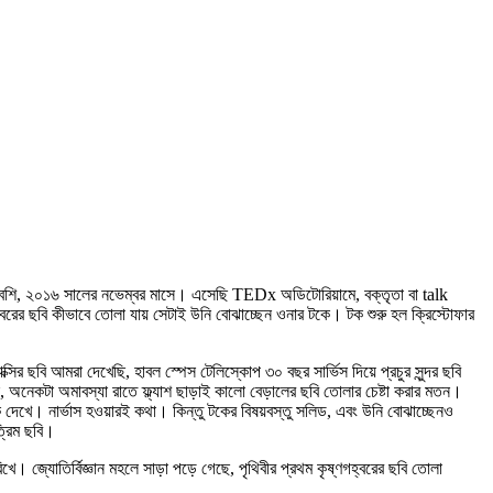
েশি, ২০১৬ সালের নভেম্বর মাসে। এসেছি TEDx অডিটোরিয়ামে, বক্তৃতা বা talk
্বরের ছবি কীভাবে তোলা যায় সেটাই উনি বোঝাচ্ছেন ওনার টকে। টক শুরু হল ক্রিস্টোফার
্সির ছবি আমরা দেখেছি, হাবল স্পেস টেলিস্কোপ ৩০ বছর সার্ভিস দিয়ে প্রচুর সুন্দর ছবি
অনেকটা অমাবস্যা রাতে ফ্ল্যাশ ছাড়াই কালো বেড়ালের ছবি তোলার চেষ্টা করার মতন।
 দেখে। নার্ভাস হওয়ারই কথা। কিন্তু টকের বিষয়বস্তু সলিড, এবং উনি বোঝাচ্ছেনও
ত্রিম ছবি।
 জ্যোতির্বিজ্ঞান মহলে সাড়া পড়ে গেছে, পৃথিবীর প্রথম কৃষ্ণগহ্বরের ছবি তোলা