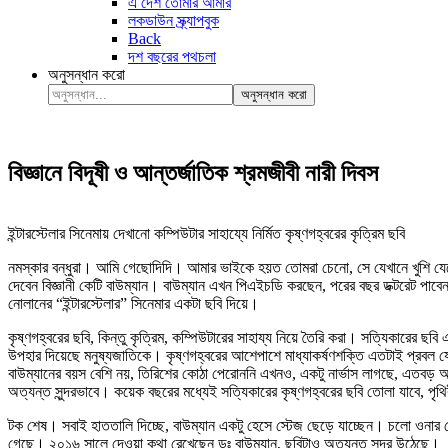
এ দেশ তোমার আমার
লকডাউন স্ক্র্যাপবুক
Back
দশ বছরের পথচলা
অনুসন্ধান করো
অনুসন্ধান করো
বিজ্ঞানে বিদূষী ও আন্তর্জাতিক শ্রমজীবী নারী দিবস
ইন্টারস্টেলার সিনেমায় দেখানো কম্পিউটার সাহায্যে নির্মিত কৃষ্ণগহ্বরের কৃত্রিম ছবি
নমস্কার বন্ধুরা। আমি গেছোদিদি। আমার ভাইকে হয়ত তোমরা চেনো, সে যেখানে খুশি য
দেবেন বিজ্ঞানী কেটি বাউম্যান। বাউম্যান এখন পিএইচডি করছেন, পরের বছর ডক্টরেট পাবে
নোলানের “ইন্টারস্টেলার” সিনেমার একটা ছবি দিয়ে।
কৃষ্ণগহ্বরের ছবি, কিন্তু কৃত্রিম, কম্পিউটারের সাহায্য নিয়ে তৈরি করা। সত্যিকারের ছবি
উপহার দিয়েছে মনুষ্যজাতিকে। কৃষ্ণগহ্বরের আশেপাশে মাধ্যাকর্ষণশক্তি এতটাই প্রবল 
বাউম্যানের বয়স বেশি নয়, তিরিশের কোঠা পেরোননি এখনও, একটু নার্ভাস লাগছে, এতবড় অ
অত্যন্ত সুন্দরভাবে। কয়েক বছরের মধ্যেই সত্যিকারের কৃষ্ণগহ্বরের ছবি তোলা যাবে, পৃ
টক শেষ। সবাই হাততালি দিচ্ছে, বাউম্যান একটু হেসে স্টেজ ছেড়ে যাচ্ছেন। চলো ওনার 
গেছে। ২০১৬ সালে দেওয়া কথা রেখেছেন ডঃ বাউম্যান, ছবিটাও অত্যন্ত সুন্দর উঠেছে।