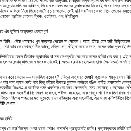
 হবে বার্কবেক কলেজে। ১৯৫৩ সালের ৩০ জানুয়ারি, কেম্ব্রিজ বিশ্ববিদ্যালয়ের ক্যাভেনডিশ 
 ফ্র্যাঙ্কলিনের অফিসে, গিয়ে বলে ফেললেন ডঃ ফ্র্যাঙ্কলিন নিজেরই গবেষণালব্ধ তথ্য ব
 নিজের অফিসে নিয়ে গিয়ে ফোটো ৫১ দেখালেন, সেই ছবি ওয়াটসন ফেরত নিয়ে গেলেন ক্যাভেন
নোবেল প্রাইজ পেলেন ক্রিক, ওয়াটসন, এবং উইল্কিন্স।
ে এঁর ভূমিকা অত্যন্ত গুরুত্বপূর্ণ
 গিছলেন তিনি। বেঁচে থাকলেও খুব সম্ভবত পেতেন না নোবেল। আহা, তীরে এসে তরী ভিড়িয়েছ
েছে, সেটা আর কে দেখছে? ঠিক আছে, মহিলা তো, কীই বা আর অবদান, আসল কাজ পুরুষেই ইত
ম্পিউটারে ফেলে ঠিকঠাক অ্যাল্গরিদ্ম বা সমাধানপদ্ধতি বের করে আসল ছবিটা বের করা। এই 
য়েছিল ডঃ ফ্র্যাঙ্কলিনের মস্তিষ্ক থেকেই। অতএব ব্ল্যাক হোল-এর ছবির (অন্যতম) জননী কে
সাধন করে ফেলেন — সত্যজিৎ রায়ের সৃষ্ট চরিত্র অত্যন্ত মেধাবী প্রফেসর শঙ্কু যেমন গির
 একটা শাদা ল্যাব কোট পরে কিছু কাঁচের বীকারে বুনসেন বার্নারের রঙিন পানীয় ফোটালেই কে
ং তাঁর সহকর্মীরা ডিএনএ-র আণবিক গঠন একদিনে বের করে ফেলেননি, সময় লেগেছে ২ বছরেরও 
্কলিন এবং সহকর্মীরা বিশ্লেষণ করেছেন, পরীক্ষা করেছেন, এবং প্রচুর গাণিতিক হিসাব
 ছবিগুলো জিগস পাজলের মত জুড়েছেন ডঃ বাউম্যান এবং সহকর্মীরা, এর জন্য কম্পিউটারে বিশেষ
ছবিটি দেখলে।
ের ছবিটি
্য যে হার্ড ডিস্কে পোরা থাকে সেটাও কমবেশি প্রত্যেকেই জানি। কৃষ্ণগহ্বরের ছবিটি ত