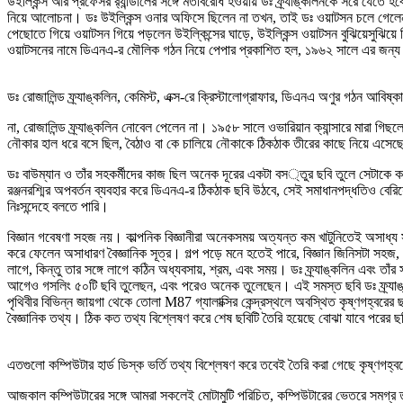
উইল্কিন্স আর প্রফেসর র‍্যান্ডালের সঙ্গে মতবিরোধ হওয়ায় ডঃ ফ্র্যাঙ্কলিনকে সরে যেতে
নিয়ে আলোচনা। ডঃ উইল্কিন্স ওনার অফিসে ছিলেন না তখন, তাই ডঃ ওয়াটসন চলে গেলেন ডঃ
পেছোতে গিয়ে ওয়াটসন গিয়ে পড়লেন উইল্কিন্সের ঘাড়ে, উইল্কিন্স ওয়াটসন বুঝিয়েসুঝিয়ে
ওয়াটসনের নামে ডিএনএ-র মৌলিক গঠন নিয়ে পেপার প্রকাশিত হল, ১৯৬২ সালে এর জন্য 
ডঃ রোজালিন্ড ফ্র্যাঙ্কলিন, কেমিস্ট, এক্স-রে ক্রিস্টালোগ্রাফার, ডিএনএ অণুর গঠন আবিষ্কার
না, রোজালিন্ড ফ্র্যাঙ্কলিন নোবেল পেলেন না। ১৯৫৮ সালে ওভারিয়ান ক্যান্সারে মারা
নৌকার হাল ধরে বসে ছিল, বৈঠাও বা কে চালিয়ে নৌকাকে ঠিকঠাক তীরের কাছে নিয়ে এস
ডঃ বাউম্যান ও তাঁর সহকর্মীদের কাজ ছিল অনেক দূরের একটা বস্তুর ছবি তুলে সেটাকে ক
রঞ্জনরশ্মির অপবর্তন ব্যবহার করে ডিএনএ-র ঠিকঠাক ছবি উঠবে, সেই সমাধানপদ্ধতিও বেরি
নিঃসন্দেহে বলতে পারি।
বিজ্ঞান গবেষণা সহজ নয়। কাল্পনিক বিজ্ঞানীরা অনেকসময় অত্যন্ত কম খাটুনিতেই অসাধ্য 
করে ফেলেন অসাধারণ বৈজ্ঞানিক সূত্র। গল্প পড়ে মনে হতেই পারে, বিজ্ঞান জিনিসটা সহজ,
লাগে, কিন্তু তার সঙ্গে লাগে কঠিন অধ্যবসায়, শ্রম, এবং সময়। ডঃ ফ্র্যাঙ্কলিন এব
আগেও গসলিং ৫০টি ছবি তুলেছন, এবং পরেও অনেক তুলেছেন। এই সমস্ত ছবি ডঃ ফ্র্যাঙ
পৃথিবীর বিভিন্ন জায়গা থেকে তোলা M87 গ্যালাক্সির কেন্দ্রস্থলে অবস্থিত কৃষ্ণগহ্বরের
বৈজ্ঞানিক তথ্য। ঠিক কত তথ্য বিশ্লেষণ করে শেষ ছবিটি তৈরি হয়েছে বোঝা যাবে পরের 
এতগুলো কম্পিউটার হার্ড ডিস্ক ভর্তি তথ্য বিশ্লেষণ করে তবেই তৈরি করা গেছে কৃষ্ণগহ্বর
আজকাল কম্পিউটারের সঙ্গে আমরা সকলেই মোটামুটি পরিচিত, কম্পিউটারের ভেতরে সমগ্র তথ