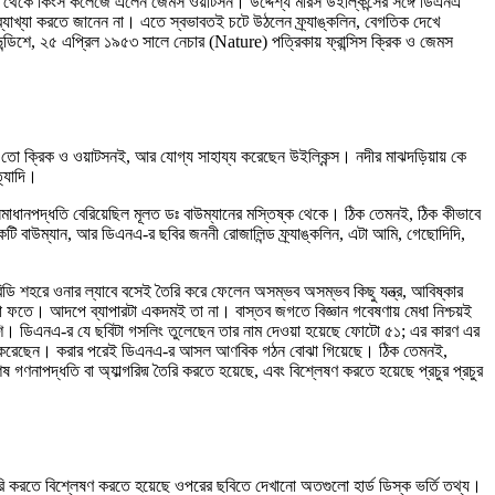
ল্যাব থেকে কিংস কলেজে এলেন জেমস ওয়াটসন। উদ্দেশ্য মরিস উইল্কিন্সের সঙ্গে ডিএনএ
্যাখ্যা করতে জানেন না। এতে স্বভাবতই চটে উঠলেন ফ্র্যাঙ্কলিন, বেগতিক দেখে
্ডিশে, ২৫ এপ্রিল ১৯৫৩ সালে নেচার (Nature) পত্রিকায় ফ্রান্সিস ক্রিক ও জেমস
েন তো ক্রিক ও ওয়াটসনই, আর যোগ্য সাহায্য করেছেন উইল্কিন্স। নদীর মাঝদড়িয়ায় কে
্যাদি।
সমাধানপদ্ধতি বেরিয়েছিল মূলত ডঃ বাউম্যানের মস্তিষ্ক থেকে। ঠিক তেমনই, ঠিক কীভাবে
টি বাউম্যান, আর ডিএনএ-র ছবির জননী রোজালিন্ড ফ্র্যাঙ্কলিন, এটা আমি, গেছোদিদি,
িডি শহরে ওনার ল্যাবে বসেই তৈরি করে ফেলেন অসম্ভব অসম্ভব কিছু যন্ত্র, আবিষ্কার
ল্লা ফতে। আদপে ব্যাপারটা একদমই তা না। বাস্তব জগতে বিজ্ঞান গবেষণায় মেধা নিশ্চয়ই
বেশি। ডিএনএ-র যে ছবিটা গসলিং তুলেছেন তার নাম দেওয়া হয়েছে ফোটো ৫১; এর কারণ এর
নিকাশ করেছেন। করার পরেই ডিএনএ-র আসল আণবিক গঠন বোঝা গিয়েছে। ঠিক তেমনই,
 গণনাপদ্ধতি বা অ্যাল্গরিদ্ম তৈরি করতে হয়েছে, এবং বিশ্লেষণ করতে হয়েছে প্রচুর প্রচুর
ৈরি করতে বিশ্লেষণ করতে হয়েছে ওপরের ছবিতে দেখানো অতগুলো হার্ড ডিস্ক ভর্তি তথ্য।