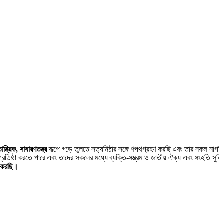
ন্ত্রিক, সাধারণতন্ত্র
রূপে গড়ে তুলতে সত্যনিষ্ঠার সঙ্গে শপথগ্রহণ করছি এবং তার সকল না
্রতিষ্ঠা করতে পারে এবং তাদের সকলের মধ্যে ব্যক্তি-সম্ভ্রম ও জাতীয় ঐক্য এবং সংহতি সু
ণ করছি।