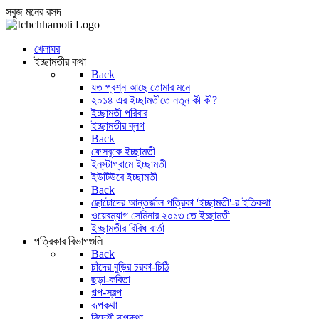
সবুজ মনের রসদ
খেলাঘর
ইচ্ছামতীর কথা
Back
যত প্রশ্ন আছে তোমার মনে
২০১৪ এর ইচ্ছামতীতে নতুন কী কী?
ইচ্ছামতী পরিবার
ইচ্ছামতীর ব্লগ
Back
ফেসবুকে ইচ্ছামতী
ইন্‌স্টাগ্রামে ইচ্ছামতী
ইউটিউবে ইচ্ছামতী
Back
ছোটোদের আন্তর্জাল পত্রিকা 'ইচ্ছামতী'-র ইতিকথা
ওয়েবম্যাগ সেমিনার ২০১৩ তে ইচ্ছামতী
ইচ্ছামতীর বিবিধ বার্তা
পত্রিকার বিভাগগুলি
Back
চাঁদের বুড়ির চরকা-চিঠি
ছড়া-কবিতা
গল্প-স্বল্প
রূপকথা
বিদেশী রূপকথা