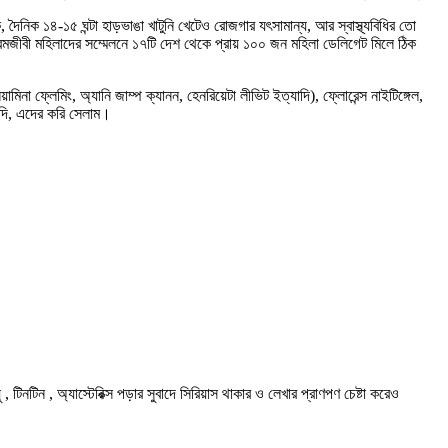
নিক ১৪-১৫ ঘন্টা হাড়ভাঙা খাটুনি খেটেও রোজগার যৎসামান্য, আর স্বাস্থ্যবিধির তো
জীবী মহিলাদের সম্মেলনে ১৭টি দেশ থেকে প্রায় ১০০ জন মহিলা ডেলিগেট মিলে ঠিক
য়ামিনা ফ্লেমিং, অ্যানি জাম্প ক্যানন, হেনরিয়েটা লীভিট ইত্যাদি), ফ্লোরেন্স নাইটিঙ্গেল,
দিদি, এদের করি সেলাম।
টিনটিন , অ্যাস্টেরিক্স পড়ার সুবাদে সিরিয়াস থাকার ও লেখার প্রাণপণ চেষ্টা করেও