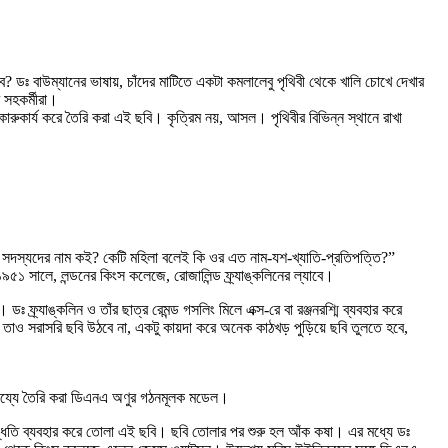
হবে? ডঃ বাউম্যানের ভাষায়, চাঁদের মাটিতে একটা কমলালেবু পৃথিবী থেকে খালি চোখে দেখার
 সহকর্মীরা।
 কারুকার্য করে তৈরি করা এই ছবি। কৃত্রিম নয়, আসল। পৃথিবীর বিভিন্ন স্থানে রাখা
 সদস্যদের নাম কই? কেটি মহিলা বলেই কি ওর এত নাম-যশ-খ্যাতি-প্রতিপত্তি?”
৫১ সালে, লন্ডনের কিংস কলেজে, রোজালিন্ড ফ্র্যাঙ্কলিনের ল্যাবে।
র্যাঙ্কলিন ও তাঁর ছাত্র রেমন্ড গসলিং মিলে এক্স-রে বা রঞ্জনরশ্মি ব্যবহার করে
তাও সরাসরি ছবি উঠবে না, একটু কায়দা করে অনেক কাঠখড় পুড়িয়ে ছবি তুলতে হবে,
সাহায্যে তৈরি করা ডিএনএ অণুর গঠনমূলক মডেল।
পদ্ধতি ব্যবহার করে তোলা এই ছবি। ছবি তোলার পর শুরু হল আঁক কষা। এর মধ্যে ডঃ