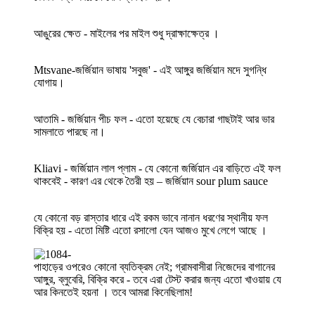
আঙুরের ক্ষেত - মাইলের পর মাইল শুধু দ্রাক্ষাক্ষেত্র ।
Mtsvane-জর্জিয়ান ভাষায় 'সবুজ' - এই আঙ্গুর জর্জিয়ান মদে সুগন্ধি
যোগায়।
আতামি - জর্জিয়ান পীচ ফল - এতো হয়েছে যে বেচারা গাছটাই আর ভার
সামলাতে পারছে না।
Kliavi - জর্জিয়ান লাল প্লাম - যে কোনো জর্জিয়ান এর বাড়িতে এই ফল
থাকবেই - কারণ এর থেকে তৈরী হয় – জর্জিয়ান sour plum sauce
যে কোনো বড় রাস্তার ধারে এই রকম ভাবে নানান ধরণের স্থানীয় ফল
বিক্রি হয় - এতো মিষ্টি এতো রসালো যেন আজও মুখে লেগে আছে ।
পাহাড়ের ওপরেও কোনো ব্যতিক্রম নেই; গ্রামবাসীরা নিজেদের বাগানের
আঙ্গুর, ব্লুবেরি, বিক্রি করে - তবে এরা টেস্ট করার জন্য এতো খাওয়ায় যে
আর কিনতেই হয়না । তবে আমরা কিনেছিলাম!