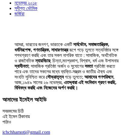
নভেম্বর ২০১৮
সুদীপ্ত ভৌমিক
জর্জিয়া
আমরা, ভারতের জনগণ, ভারতকে একটি
সার্বভৌম, সমাজতান্ত্রিক,
ধর্মনিরপেক্ষ, গণতান্ত্রিক, সাধারণতন্ত্র
রূপে গড়ে তুলতে সত্যনিষ্ঠার সঙ্গে
শপথগ্রহণ করছি এবং তার সকল নাগরিক যাতে : সামাজিক, অর্থনৈতিক
ও রাজনৈতিক
ন্যায়বিচার
; চিন্তা,মতপ্রকাশ, বিশ্বাস, ধর্ম এবং উপাসনার
স্বাধীনতা
; সামাজিক প্রতিষ্ঠা অর্জন ও সুযোগের
সমতা
প্রতিষ্ঠা করতে
পারে এবং তাদের সকলের মধ্যে ব্যক্তি-সম্ভ্রম ও জাতীয় ঐক্য এবং
সংহতি সুনিশ্চিত করে
সৌভ্রাতৃত্ব
গড়ে তুলতে;
আমাদের গণপরিষদে
,
আজ,১৯৪৯ সালের ২৬ নভেম্বর,
এতদ্দ্বারা এই সংবিধান গ্রহণ করছি,
বিধিবদ্ধ করছি এবং নিজেদের অর্পণ করছি।
আমাদের ইমেইল আইডি
সবরকমের চিঠি
এই ইমেল ঠিকানায়
পাঠাও
ichchhamoti@gmail.com