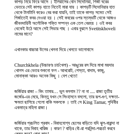
কাপড় নিয়ে ফিরে আসে । ইলিয়াসের বোন সিদোনিয়া, গির্জা ঘরের
ভেতরে সেই কাপড় হাতে নিতেই মারা যায় । কাপড়টি সিদোনিয়ার হাত
থেকে টানাটানি করেও বের করা যায়নি, তাই তাকে কাপড় সমেত সেই
গির্জাতেই কবর দেওয়া হয় । সেই কবরের ওপর স্তম্ভটি থেকে আজও
জীবনদায়িনী অলৌকিক শক্তি সম্পন্ন এক তেল বেরহয় । ওই কবর
থেকেই উঠে আসে সেই সিডার গাছ । এবার বুঝলে Svetitskhoveli
নামের মানে?
এখানকার বাচ্চারা উলের খেলনা দিয়ে খেলতে ভালোবাসে
Churchkhela (উচ্চারণঃ চার্চখেলা) - আঙুরের রস দিয়ে মাখা ময়দার
খোলস এর ভেতর শুকনো ফল - আখরোট, পেস্তা, বাদাম, কাজু,
মোনাক্কা আরও অনেক কিছু । বেশ খেতে!
জর্জিয়ার রাজা – কিং তামার… ভুল বললাম ?? না না .... রাজা তৃতীয়
জর্জের-এর মেয়ে, কিন্তু যখন সে সিংহাসনে বসলো, তার রূপ-গুণ, দক্ষতা-
ক্ষমতা ছাপিয়ে গেলো বাকি সকলকে । তাই সে King Tamar, পৃথিবীর
একমাত্র মহিলা রাজা।
জর্জিয়ার প্রচলিত প্রবাদ - বিবাহযোগ্য ছেলের বাড়িতে যদি ঝুল-বারান্দা না
থাকে, তার বিবাহ খারিজ । কারণ ? বাড়ির বৌ-রা পরনিন্দা-পরচর্চা করবে
কেমন করে? বোঝ কান্ড!