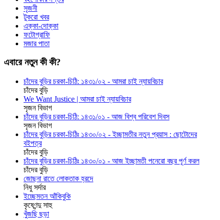
সৃজনী
টুকরো খবর
এক্কা-দোক্কা
ফটোগ্রাফি
মজার পাতা
এবারে নতুন কী কী?
চাঁদের বুড়ির চরকা-চিঠি: ১৪৩১/০২ - আমরা চাই ন্যায়বিচার
চাঁদের বুড়ি
We Want Justice | আমরা চাই ন্যায়বিচার
সৃজন বিভাগ
চাঁদের বুড়ির চরকা-চিঠি: ১৪৩১/০১ - আজ বিশ্ব পরিবেশ দিবস
সৃজন বিভাগ
চাঁদের বুড়ির চরকা-চিঠিঃ ১৪৩০/০২ - ইচ্ছামতীর নতুন প্রয়াস : ছোটোদের
বইপত্র
চাঁদের বুড়ি
চাঁদের বুড়ির চরকা-চিঠিঃ ১৪৩০/০১ - আজ ইচ্ছামতী পনেরো বছর পূর্ণ করল
চাঁদের বুড়ি
জোছনা রাতে লোকতাক হ্রদে
নিধু সর্দার
ইচ্ছেমতন আঁকিবুকি
কৃষ্ণেন্দু সাহু
খুঁজছি ছড়া