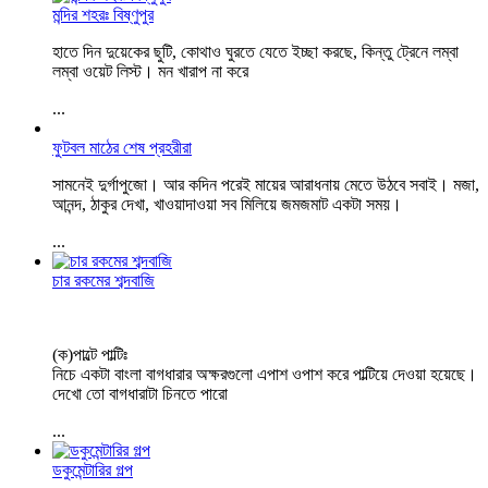
মন্দির শহরঃ বিষ্ণুপুর
হাতে দিন দুয়েকের ছুটি, কোথাও ঘুরতে যেতে ইচ্ছা করছে, কিন্তু ট্রেনে লম্বা
লম্বা ওয়েট লিস্ট। মন খারাপ না করে
...
ফুটবল মাঠের শেষ প্রহরীরা
সামনেই দুর্গাপুজো। আর কদিন পরেই মায়ের আরাধনায় মেতে উঠবে সবাই। মজা,
আনন্দ, ঠাকুর দেখা, খাওয়াদাওয়া সব মিলিয়ে জমজমাট একটা সময়।
...
চার রকমের শব্দবাজি
(ক)পাল্টে পাল্টিঃ
নিচে একটা বাংলা বাগধারার অক্ষরগুলো এপাশ ওপাশ করে পাল্টিয়ে দেওয়া হয়েছে।
দেখো তো বাগধারাটা চিনতে পারো
...
ডকুমেন্টারির গল্প