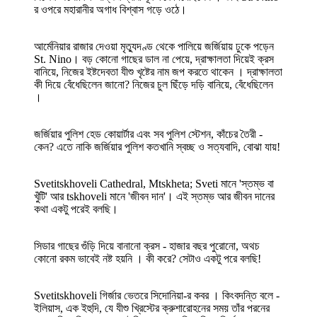
র ওপরে মহারানীর অগাধ বিশ্বাস গড়ে ওঠে।
আর্মেনিয়ার রাজার দেওয়া মৃত্যুদণ্ড থেকে পালিয়ে জর্জিয়ায় ঢুকে পড়েন
St. Nino। বড় কোনো গাছের ডাল না পেয়ে, দ্রাক্ষালতা দিয়েই ক্রস
বানিয়ে, নিজের ইষ্টদেবতা যীশু খৃষ্টের নাম জপ করতে থাকেন । দ্রাক্ষালতা
কী দিয়ে বেঁধেছিলেন জানো? নিজের চুল ছিঁড়ে দড়ি বানিয়ে, বেঁধেছিলেন
।
জর্জিয়ার পুলিশ হেড কোয়ার্টার এবং সব পুলিশ স্টেশন, কাঁচের তৈরী -
কেন? এতে নাকি জর্জিয়ার পুলিশ কতখানি স্বচ্ছ ও সত্যবাদি, বোঝা যায়!
Svetitskhoveli Cathedral, Mtskheta; Sveti মানে 'স্তম্ভ বা
খুঁটি' আর tskhoveli মানে 'জীবন দান'। এই স্তম্ভ আর জীবন দানের
কথা একটু পরেই বলছি।
সিডার গাছের গুঁড়ি দিয়ে বানানো ক্রস - হাজার বছর পুরোনো, অথচ
কোনো রকম ভাবেই নষ্ট হয়নি । কী করে? সেটাও একটু পরে বলছি!
Svetitskhoveli গির্জার ভেতরে সিদোনিয়া-র কবর । কিংবদন্তি বলে -
ইলিয়াস, এক ইহুদি, যে যীশু খ্রিস্টের ক্রুশারোহনের সময় তাঁর পরনের