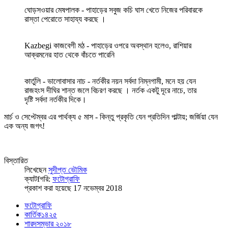
ঘোড়সওয়ার মেষপালক - পাহাড়ের সবুজ কচি ঘাস খেতে নিজের পরিবারকে
রাস্তা পেরোতে সাহায্য করছে ।
Kazbegi কাজবেগী মঠ - পাহাড়ের ওপরে অবস্থান হলেও, রাশিয়ার
আক্রমনের হাত থেকে বাঁচতে পারেনি
কার্তুলি - ভালোবাসার নাচ - নর্তকীর নয়ন সর্বদা নিম্নগামী, মনে হয় যেন
রাজহংস দীঘির শান্ত জলে বিচরণ করছে । নর্তক একটু দূরে নাচে, তার
দৃষ্টি সর্বদা নর্তকীর দিকে।
মার্চ ও সেপ্টেম্বর এর পার্থক্য ৫ মাস - কিন্তু প্রকৃতি যেন প্রতিদিন পাল্টায়; জর্জিয়া যেন
এক অন্য জগৎ!
বিস্তারিত
লিখেছেন
সুদীপ্ত ভৌমিক
ক্যাটfগরি:
ফটোগ্রাফি
প্রকাশ করা হয়েছে 17 নভেম্বর 2018
ফটোগ্রাফি
কার্তিক১৪২৫
শারদসম্ভার ২০১৮