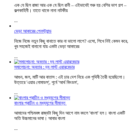
এক যে ছিল রাজা আর এক যে ছিল রানী – এইভাবেই শুরু হয় বেশির ভাগ গল্প –
কল্পকাহিনী। তাতে থাকে নানা নাটকীয়
...
ভেড়া আকারের পেনস্ট্যান্ড
নিজে নিজে নতুন কিছু বানাতে কার না ভালো লাগে? এসো, শিখে নিই কেমন করে,
খুব সহজেই বানানো যায় একটা ভেড়া আকারের
...
সমালোচনা: অবতার : দ‍্য লাস্ট এয়ারবেন্ডার
আগুন, জল, মাটি আর বাতাস : এই চার দেশ নিয়ে এক পৃথিবী তৈরী হয়েছিলো।
উত্তরে 'এয়ার নোমাডস্', পূর্বে 'আর্থ কিংডম',
...
বাংলার প্রাচীন ও মধ্যযুগের সীমান্ত
আমাদের পশ্চিমবঙ্গ রাজ্যটা কিছু দিন আগে নাম বদলে 'বাংলা' হল। বাংলা একটি
অতি উচ্চমানের ভাষা। আবার বাংলা
...