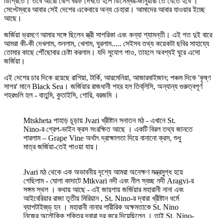
ডিগ্রিতে। তবে আরো বেশি বরফ দেখতে হলে ডিসেম্বর-জানুয়ারী তে যেতে হবে ।
সেপ্টেম্বরে আবার সেই দেশের একেবারে অন্য চেহারা। আমাদের আবার যাওয়ার ইচ্ছে
আছে।
জর্জিয়া ভ্রমণে আমার সঙ্গে ছিলেন স্ত্রী সাগরিকা এবং কন্যা শ্যামন্তী। এই গত দুই বারে
আমরা কী-কী দেখলাম, শুনলাম, খেলাম, ঘুরলাম..... সেইসব তথ্য কয়েকটা ছবির সাহায্যে
তোমার কাছে পৌঁছোবার চেষ্টা করলাম। যদি সুযোগ পাও, তাহলে অবশ্যই ঘুরে এসো
জর্জিয়া।
এই দেশের চার দিকে রয়েছে রাশিয়া, টার্কি, আরমেনিয়া, আজারবাইজান; পঞ্চম দিকে 'কৃষ্ণ
সাগর' মানে Black Sea। জর্জিয়ার রাজধানী শহর হল তিব্‌লিসি, অন্যান্য গুরুত্বপূর্ণ
শহরগুলি হল - বাতুমি, কুতাইসি, গোরি, বরজমি ।
Mtskheta পাহাড় চূড়ায় Jvari খ্রীষ্টান সনাতন মঠ - এখানে St.
Nino-র গ্রেপ-ভাইন ক্রস সংরক্ষিত আছে । একটি বিরল তথ্য জানতে
পারলাম – Grape Vine অর্থাৎ দ্রাক্ষালতা দিয়ে বানানো ক্রস, শুধু
মাত্র জর্জিয়া-তেই পাওয়া যায়।
Jvari মঠ থেকে এক অভাবনীয় দৃশ্যে আমরা অনেক্ষণ মন্ত্রমুগ্ধ হয়ে
গেছিলাম - ঘোলা কাদাটে Mtkvari নদী এবং নীল স্বচ্ছ নদী Aragvi-র
সঙ্গম স্থল । কথায় আছে - এই জায়গায় জর্জিয়ার মহারানী নানা এবং
আইবেরিয়ার রাজা তৃতীয় মিরিয়ান , St. Nino-র দ্বারা খ্রীষ্টান ধর্মে
ব্যাপটাইজ্‌ড্‌ হন । মহারানী নানার শারীরিক অক্ষমতাকে St. Nino
নিজের অলৌকিক শক্তির দ্বারা দূর করে দিয়েছিলেন । তাই St. Nino-