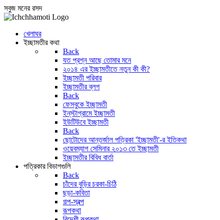
সবুজ মনের রসদ
খেলাঘর
ইচ্ছামতীর কথা
Back
যত প্রশ্ন আছে তোমার মনে
২০১৪ এর ইচ্ছামতীতে নতুন কী কী?
ইচ্ছামতী পরিবার
ইচ্ছামতীর ব্লগ
Back
ফেসবুকে ইচ্ছামতী
ইন্‌স্টাগ্রামে ইচ্ছামতী
ইউটিউবে ইচ্ছামতী
Back
ছোটোদের আন্তর্জাল পত্রিকা 'ইচ্ছামতী'-র ইতিকথা
ওয়েবম্যাগ সেমিনার ২০১৩ তে ইচ্ছামতী
ইচ্ছামতীর বিবিধ বার্তা
পত্রিকার বিভাগগুলি
Back
চাঁদের বুড়ির চরকা-চিঠি
ছড়া-কবিতা
গল্প-স্বল্প
রূপকথা
বিদেশী রূপকথা