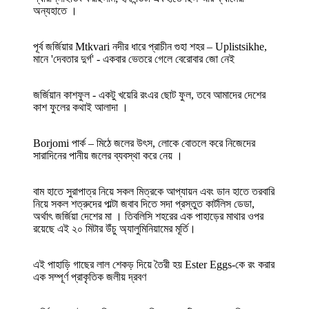
অন্যহাতে ।
পূর্ব জর্জিয়ার Mtkvari নদীর ধারে প্রাচীন গুহা শহর – Uplistsikhe,
মানে 'দেবতার দুর্গ' - একবার ভেতরে গেলে বেরোবার জো নেই
জর্জিয়ান কাশফুল - একটু খয়েরি রংএর ছোট ফুল, তবে আমাদের দেশের
কাশ ফুলের কথাই আলাদা ।
Borjomi পার্ক – মিঠে জলের উৎস, লোকে বোতলে করে নিজেদের
সারাদিনের পানীয় জলের ব্যবস্থা করে নেয় ।
বাম হাতে সুরাপাত্র নিয়ে সকল মিত্রকে আপ্যায়ন এবং ডান হাতে তরবারি
নিয়ে সকল শত্রুদের পাল্টা জবাব দিতে সদা প্রস্তুত কার্টলিস ডেডা,
অর্থাৎ জর্জিয়া দেশের মা । তিবলিসি শহরের এক পাহাড়ের মাথার ওপর
রয়েছে এই ২০ মিটার উঁচু অ্যালুমিনিয়ামের মূর্তি।
এই পাহাড়ি গাছের লাল শেকড় দিয়ে তৈরী হয় Ester Eggs-কে রং করার
এক সম্পূর্ণ প্রাকৃতিক জলীয় দ্রবণ