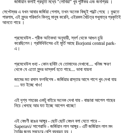
জর্জিয়ান কলাই প্রভৃতি মধ্যে "লোবিয়া" খুব পুষ্টিকর এবং জনপ্রিয় ।
সেপ্টেম্বর এ যখন আবার জর্জিয়া গেলাম, তখন অনেক কিছুই পাল্টে গেছে । বুঝতে
পারলাম, এই সুন্দর পরিবর্তন কিন্তু মানুষ করেনি, এইরকম বৈচিত্র শুধুমাত্র প্রকৃতিই
আনতে পারে ।
প্রমেথেউস - গ্রীক অতিকথা অনুযায়ী, স্বর্গ থেকে আগুন চুরি
করেছিলেন। প্রমিথিউসের এই মূর্তি আছে Borjomi central park-
এ।
প্রমেথেউস গুহা - কোন ছবিটা যে তোমাদের দেখাবো.... খনিজ ক্ষরণ
থেকে যে এতো সুন্দর ভাস্কর্য হতে পারে.... ভাবা যায়না
জামের মত রসাল ফলবিশেষ - জর্জিয়ার রাস্তার আসে পাশে খুব দেখা যায়
.... যত ইচ্ছে খাও!
এই দৃশ্য শহরের একটু বাইরে অনেক দেখা যায় - বাচ্চারা আপেল গাছের
নিচে খেলছে আর যত ইচ্ছে আপেল খাচ্ছে!
এই বেগুণী রঙের আঙ্গুর - ছোট ছোট বেগুন বলা যেতে পারে –
Saperavi/ সাপেরাভি - জর্জিয়ান লাল আঙ্গুর - এটি জর্জিয়ান লাল মদ
তৈরির জন্য সবচেয়ে বেশি ব্যবহৃত হয় ।