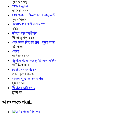
সুশোভন বসু
গাছের ক্রন্দন
নাফিসা বেগম
সাক্ষাৎকার : চাঁদ-তারাদের কাছাকাছি
সৃজন বিভাগ
ব্যাঙ্গালোরে পাখি দেখার গল্প
রুচিরা
মণিমেখলার আশীর্বাদ
ইন্দিরা মুখোপাধ্যায়
এক ডজন কিশোর গল্প - সুমনা সাহা
বইপোকা
একলা
অনিরুদ্ধ সেন
ইন্দোনেশিয়ার নিজস্ব শিল্পকলা বাটিক
অনিন্দিতা পাল
ছোট্ট সে এক গ্রামে
তরুণ কুমার সরখেল
আশ্চর্য পুকুর ও লক্ষ্মীর পদ্ম
সুমনা সাহা
ইয়েতির আত্মীয়তায়
তন্ময় ধর
আরও পড়তে পারো...