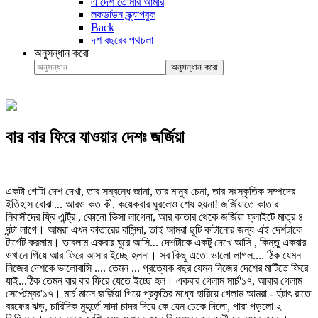
এ দেশ তোমার আমার
লকডাউন স্ক্র্যাপবুক
Back
দশ বছরের পথচলা
অনুসন্ধান করো
অনুসন্ধান করো
বার বার ফিরে যাওয়ার দেশঃ জর্জিয়া
একটা গোটা দেশ দেখা, তার সম্বন্ধে জানা, তার মানুষ চেনা, তার সংস্কৃতিক সম্পদের
ইতিহাস বোঝা... আরও কত কী, কয়েকবার ঘুরলেও শেষ হয়না! জর্জিয়াতে কাতার
নিবাসীদের ফ্রি এন্ট্রি , কোনো ভিসা লাগেনা, আর কাতার থেকে জর্জিয়া ফ্লাইটে মাত্র ৪
ঘন্টা লাগে। আমরা এখন কাতারের বাসিন্দা, তাই আমরা ছুটি কাটানোর জন্য এই দেশটাকে
টার্গেট করলাম। ভাবলাম একবার ঘুরে আসি... দেশটাকে একটু দেখে আসি , কিন্তু একবার
ওখানে গিয়ে আর ফিরে আসার ইচ্ছে হলনা। সব কিছু এতো ভালো লাগল.... ঠিক যেমন
নিজের দেশকে ভালোবাসি .... তেমন ... প্রত্যেক বছর যেমন নিজের দেশের মাটিতে ফিরে
যাই...ঠিক তেমন বার বার ফিরে যেতে ইচ্ছে হল। একবার গেলাম মার্চ'১৭, আবার গেলাম
সেপ্টেম্বর'১৭। মার্চ মাসে জর্জিয়া গিয়ে প্রকৃতির মধ্যে হারিয়ে গেলাম আমরা - হটাৎ রাতে
বরফের ঝড়, চারিদিক মুহূর্তে সাদা চাদর দিয়ে কে যেন ঢেকে দিলো, পারা পড়লো ২