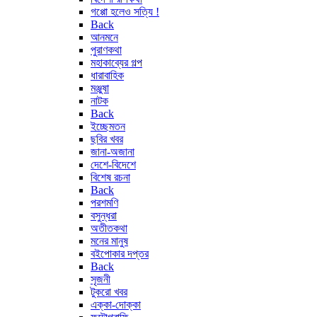
গপ্পো হলেও সত্যি !
Back
আনমনে
পুরাণকথা
মহাকাব্যের গল্প
ধারাবাহিক
মঞ্জুষা
নাটক
Back
ইচ্ছেমতন
ছবির খবর
জানা-অজানা
দেশে-বিদেশে
বিশেষ রচনা
Back
পরশমণি
বসুন্ধরা
অতীতকথা
মনের মানুষ
বইপোকার দপ্তর
Back
সৃজনী
টুকরো খবর
এক্কা-দোক্কা