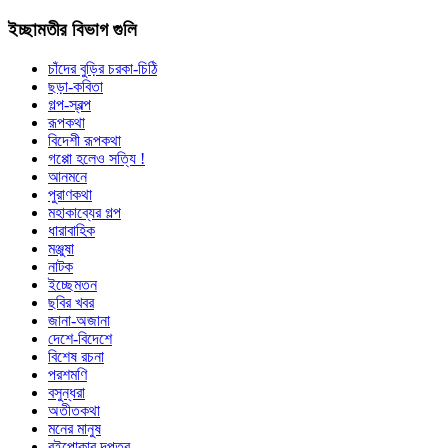
ইচ্ছামতীর বিভাগ গুলি
চাঁদের বুড়ির চরকা-চিঠি
ছড়া-কবিতা
গল্প-স্বল্প
রূপকথা
বিদেশী রূপকথা
গপ্পো হলেও সত্যি !
আনমনে
পুরাণকথা
মহাকাব্যের গল্প
ধারাবাহিক
মঞ্জুষা
নাটক
ইচ্ছেমতন
ছবির খবর
জানা-অজানা
দেশে-বিদেশে
বিশেষ রচনা
পরশমণি
বসুন্ধরা
অতীতকথা
মনের মানুষ
বইপোকার দপ্তর