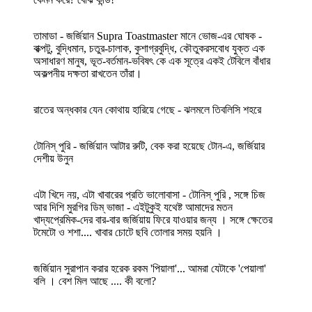
তামাডা - জর্জিয়ান Supra Toastmaster মানে ভোজ-এর ঘোষক -
বাক্পটু, বুদ্ধিমান, চতুর-চালাক, কুশাগ্রবুদ্ধি, কৌতুকরসবোধ যুক্ত এক
অসাধারণ মানুষ, ভূত-বর্তমান-ভবিষৎ কে এক সূত্রে একই টেবিলে বাঁধার
অকল্পনীয় দক্ষতা রাখতেন তাঁরা।
রাতের অন্ধকার যেন কোথায় হারিয়ে গেছে - ঝলমলে তিবলিসি শহরে
টোনিস্ পুরি - জর্জিয়ান আটার রুটি, বেক করা হয়েছে টোন-এ, জর্জিয়ার
দেশীয় উনুন
এটা খিদে নয়, এটা খাবারের প্রতি ভালোবাসা - টোনিস্ পুরি , সঙ্গে চিজ
আর দিশি মুরগির ডিম্ ভাজা - এইটুকুই যথেষ্ট আমাদের মতন
খাদ্যপ্রেমিক-দের বার-বার জর্জিয়ায় ফিরে যাওয়ার জন্য । সঙ্গে ক্ষেতের
টমেটো ও শশা.... খাবার চোটে ছবি তোলার সময় হয়নি ।
জর্জিয়ান সুরাপান করার হরেক রকম 'পিয়ালা'... আমরা যেটাকে 'পেয়ালা'
বলি । বেশ মিল আছে .... কী বলো?