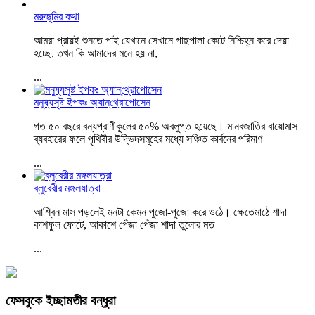
মরুভূমির কথা
আমরা প্রায়ই শুনতে পাই যেখানে সেখানে গাছপালা কেটে নিশ্চিহ্ন করে দেয়া
হচ্ছে, তখন কি আমাদের মনে হয় না,
...
মনুষ্যসৃষ্ট ইপকঃ অ্যান্‌থ্রোপোসেন
গত ৫০ বছরে বন্যপ্রাণীকূলের ৫০% অবলুপ্ত হয়েছে। মানবজাতির বায়োমাস
ব্যবহারের ফলে পৃথিবীর উদ্ভিদসমূহের মধ্যে সঞ্চিত কার্বনের পরিমাণ
...
ব্লুবেরীর মঙ্গলযাত্রা
আশ্বিন মাস পড়লেই মনটা কেমন পুজো-পুজো করে ওঠে। ক্ষেতেমাঠে শাদা
কাশফুল ফোটে, আকাশে পেঁজা পেঁজা শাদা তুলোর মত
...
ফেসবুকে ইচ্ছামতীর বন্ধুরা