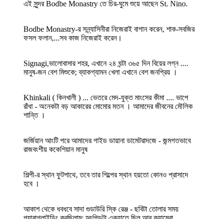
এই সুন্দর Bodbe Monastry তে চির-ঘুমে শুয়ে আছেন St. Nino.
Bodbe Monastry-র সন্ন্যাসিনীরা নিজেরাই বাগান করেন, শাক-সবজির
ফসল ফলান,...সব কাজ নিজেরাই করেন।
Signagi,ভালোবাসার শহর, এখানে ২৪ ঘন্টা ৩৬৫ দিন বিয়ের লগ্ন ....
মানুষ-জন বেশ মিশুকে; ব্যাকগ্যামন খেলা এখানে বেশ জনপ্রিয় ।
Khinkali ( কিনখালী ) ... ভেতরে মেদ-যুক্ত মাংসের কীমা .... ভাপে
রাঁধা - অনেকটা বড় আকারের মোমোর মতন । আমাদের জীবনের মৌলিক
শান্তি ।
জর্জিয়ান আংটি পরে আমাদের গাইড ডায়ানা ডামেটরাদজে - জন্মগতভাবে
রাজবংশীয় ককেশিয়ান মানুষ
শিল্পী-র স্থান ফুটপাথে, তবে তার শিল্পের স্থান হয়তো কোনও প্রাসাদে
হবে ।
আকাশ থেকে ধবধবে সাদা গুডাউরি স্কি রেঞ্জ - ছবিটা তোলার সময়
প্যারাগ্লাইডিং করছিলাম; হৃৎপিন্ডটা একহাতে ছিল আর ক্যামেরা