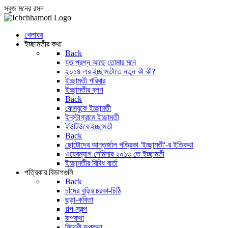
সবুজ মনের রসদ
খেলাঘর
ইচ্ছামতীর কথা
Back
যত প্রশ্ন আছে তোমার মনে
২০১৪ এর ইচ্ছামতীতে নতুন কী কী?
ইচ্ছামতী পরিবার
ইচ্ছামতীর ব্লগ
Back
ফেসবুকে ইচ্ছামতী
ইন্‌স্টাগ্রামে ইচ্ছামতী
ইউটিউবে ইচ্ছামতী
Back
ছোটোদের আন্তর্জাল পত্রিকা 'ইচ্ছামতী'-র ইতিকথা
ওয়েবম্যাগ সেমিনার ২০১৩ তে ইচ্ছামতী
ইচ্ছামতীর বিবিধ বার্তা
পত্রিকার বিভাগগুলি
Back
চাঁদের বুড়ির চরকা-চিঠি
ছড়া-কবিতা
গল্প-স্বল্প
রূপকথা
বিদেশী রূপকথা