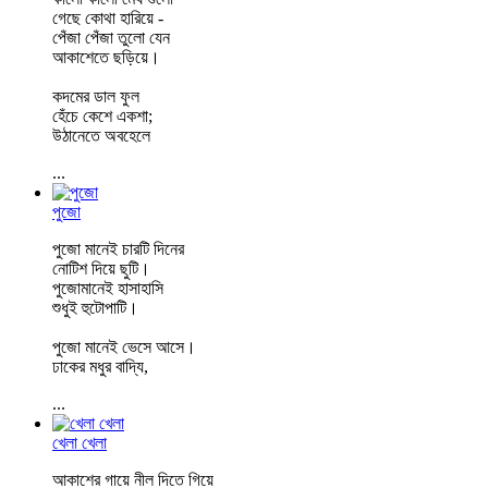
গেছে কোথা হারিয়ে -
পেঁজা পেঁজা তুলো যেন
আকাশেতে ছড়িয়ে।
কদমের ডাল ফুল
হেঁচে কেশে একশা;
উঠানেতে অবহেলে
...
পুজো
পুজো মানেই চারটি দিনের
নোটিশ দিয়ে ছুটি।
পুজোমানেই হাসাহাসি
শুধুই হুটোপাটি।
পুজো মানেই ভেসে আসে।
ঢাকের মধুর বাদ্যি,
...
খেলা খেলা
আকাশের গায়ে নীল দিতে গিয়ে