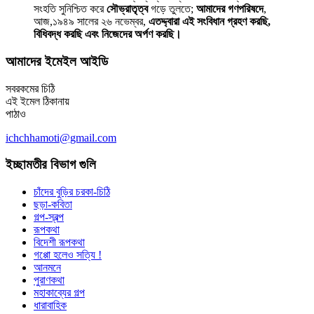
সংহতি সুনিশ্চিত করে
সৌভ্রাতৃত্ব
গড়ে তুলতে;
আমাদের গণপরিষদে
,
আজ,১৯৪৯ সালের ২৬ নভেম্বর,
এতদ্দ্বারা এই সংবিধান গ্রহণ করছি,
বিধিবদ্ধ করছি এবং নিজেদের অর্পণ করছি।
আমাদের ইমেইল আইডি
সবরকমের চিঠি
এই ইমেল ঠিকানায়
পাঠাও
ichchhamoti@gmail.com
ইচ্ছামতীর বিভাগ গুলি
চাঁদের বুড়ির চরকা-চিঠি
ছড়া-কবিতা
গল্প-স্বল্প
রূপকথা
বিদেশী রূপকথা
গপ্পো হলেও সত্যি !
আনমনে
পুরাণকথা
মহাকাব্যের গল্প
ধারাবাহিক