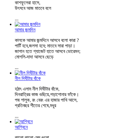
কাশফুলেরা হাসে,
উৎসবে আজ মাতবে বলে
...
আমার জন্মদিন
কালকে আমার জন্মদিনে আসবে বলো কারা ?
পার্টি হবে,জলসা হবে; মাতবে সারা পাড়া।
জাপান হতে গ্যাজেট হাতে আসবে ডোরেমন;
মোগলি-দাদা আসবে ছেড়ে
...
নীল দিঘীটার বাঁকে
হঠাৎ এলাম নীল দিঘীটার বাঁকে,
দিনরাত্রির কাজ গুছিয়ে,পড়াশোনার ফাঁকে।
পদ্ম শালুক, রং বেরং এর হাজার পাখি আসে,
প্রতিবছর শীতের শেষে,মধুর
...
আশ্বিনে
কালো কালো মেঘ গুলো