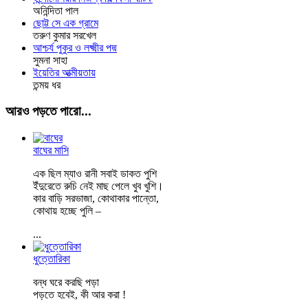
অনিন্দিতা পাল
ছোট্ট সে এক গ্রামে
তরুণ কুমার সরখেল
আশ্চর্য পুকুর ও লক্ষ্মীর পদ্ম
সুমনা সাহা
ইয়েতির আত্মীয়তায়
তন্ময় ধর
আরও পড়তে পারো...
বাঘের মাসি
এক ছিল ম্যাও রানী সবাই ডাকত পুশি
ইঁদুরেতে রুচি নেই মাছ পেলে খুব খুশি।
কার বাড়ি সরভাজা, কোথাকার পান্তো,
কোথায় হচ্ছে পুলি –
...
ধুত্তোরিকা
বন্ধ ঘরে করছি পড়া
পড়তে হবেই, কী আর করা !