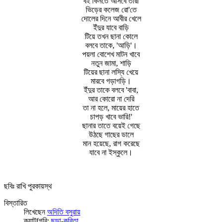
বই কিনতে আসবে তারা
ভিড়ের কলেজ রো'তে
দোলের দিনে আবীর খেলে
ইঁদুর যাবে বাড়ি
টিয়ে তখন ছানা কোলে
বলবে তাকে, 'আড়ি'।
পয়লা বোশেখ মাটন খাবে
নতুন জামা, শাড়ি
টিয়ের ছানা লস্যি খেয়ে
মারবে গড়াগড়ি।
ইঁদুর তাকে বলবে 'বাবা,
আর কোরো না দেরি
তা না হলে, মায়ের হাতে
চাপড় খাবে ভারি!'
ছানার তাতে বয়েই গেছে
উঠছে গাছের ডালে
মান হয়েছে, রাগ করেছে
যাবে না ইস্কুলে।
ছবিঃ রাখি পুরকায়স্থ
বিস্তারিত
লিখেছেন
অদিতি বসুরায়
ক্যাটfগরি:
ছড়া-কবিতা