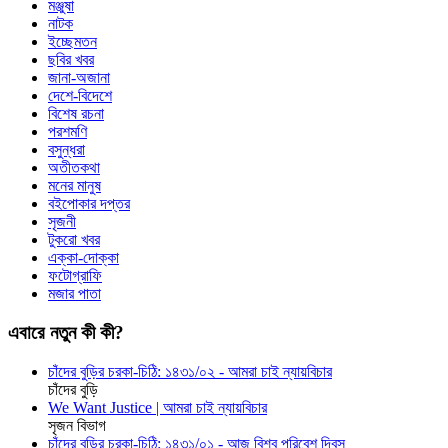
মঞ্জুষা
নাটক
ইচ্ছেমতন
ছবির খবর
জানা-অজানা
দেশে-বিদেশে
বিশেষ রচনা
পরশমণি
বসুন্ধরা
অতীতকথা
মনের মানুষ
বইপোকার দপ্তর
সৃজনী
টুকরো খবর
এক্কা-দোক্কা
ফটোগ্রাফি
মজার পাতা
এবারে নতুন কী কী?
চাঁদের বুড়ির চরকা-চিঠি: ১৪৩১/০২ - আমরা চাই ন্যায়বিচার
চাঁদের বুড়ি
We Want Justice | আমরা চাই ন্যায়বিচার
সৃজন বিভাগ
চাঁদের বুড়ির চরকা-চিঠি: ১৪৩১/০১ - আজ বিশ্ব পরিবেশ দিবস