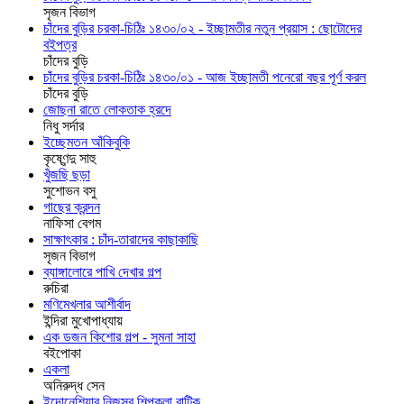
সৃজন বিভাগ
চাঁদের বুড়ির চরকা-চিঠিঃ ১৪৩০/০২ - ইচ্ছামতীর নতুন প্রয়াস : ছোটোদের
বইপত্র
চাঁদের বুড়ি
চাঁদের বুড়ির চরকা-চিঠিঃ ১৪৩০/০১ - আজ ইচ্ছামতী পনেরো বছর পূর্ণ করল
চাঁদের বুড়ি
জোছনা রাতে লোকতাক হ্রদে
নিধু সর্দার
ইচ্ছেমতন আঁকিবুকি
কৃষ্ণেন্দু সাহু
খুঁজছি ছড়া
সুশোভন বসু
গাছের ক্রন্দন
নাফিসা বেগম
সাক্ষাৎকার : চাঁদ-তারাদের কাছাকাছি
সৃজন বিভাগ
ব্যাঙ্গালোরে পাখি দেখার গল্প
রুচিরা
মণিমেখলার আশীর্বাদ
ইন্দিরা মুখোপাধ্যায়
এক ডজন কিশোর গল্প - সুমনা সাহা
বইপোকা
একলা
অনিরুদ্ধ সেন
ইন্দোনেশিয়ার নিজস্ব শিল্পকলা বাটিক