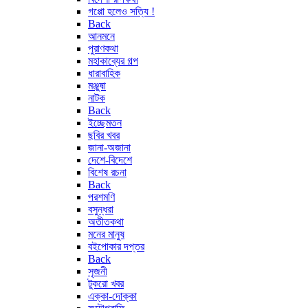
গপ্পো হলেও সত্যি !
Back
আনমনে
পুরাণকথা
মহাকাব্যের গল্প
ধারাবাহিক
মঞ্জুষা
নাটক
Back
ইচ্ছেমতন
ছবির খবর
জানা-অজানা
দেশে-বিদেশে
বিশেষ রচনা
Back
পরশমণি
বসুন্ধরা
অতীতকথা
মনের মানুষ
বইপোকার দপ্তর
Back
সৃজনী
টুকরো খবর
এক্কা-দোক্কা