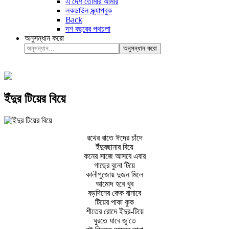
এ দেশ তোমার আমার
লকডাউন স্ক্র্যাপবুক
Back
দশ বছরের পথচলা
অনুসন্ধান করো
অনুসন্ধান করো
ইঁদুর টিয়ের বিয়ে
রথের রাতে ঈদের চাঁদে
ইঁদুরছানার বিয়ে
কনের সাজে আসবে এবার
গাছের বুনো টিয়ে
কালীপুজোয় দুজন মিলে
আমোদ হবে খুব
বড়দিনের কেক বানাবে
টিয়ের পাকা কুক
শীতের রোদে ইঁদুর-টিয়ে
ঘুরতে যাবে জু'তে