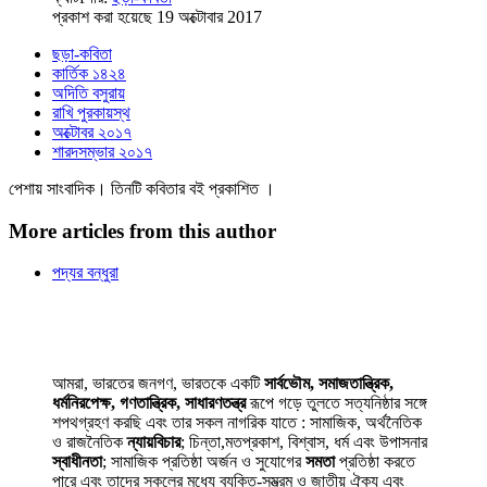
প্রকাশ করা হয়েছে 19 অক্টোবার 2017
ছড়া-কবিতা
কার্তিক ১৪২৪
অদিতি বসুরায়
রাখি পুরকায়স্থ
অক্টোবর ২০১৭
শারদসম্ভার ২০১৭
পেশায় সাংবাদিক। তিনটি কবিতার বই প্রকাশিত ।
More articles from this author
পদ্যর বন্ধুরা
আমরা, ভারতের জনগণ, ভারতকে একটি
সার্বভৌম, সমাজতান্ত্রিক,
ধর্মনিরপেক্ষ, গণতান্ত্রিক, সাধারণতন্ত্র
রূপে গড়ে তুলতে সত্যনিষ্ঠার সঙ্গে
শপথগ্রহণ করছি এবং তার সকল নাগরিক যাতে : সামাজিক, অর্থনৈতিক
ও রাজনৈতিক
ন্যায়বিচার
; চিন্তা,মতপ্রকাশ, বিশ্বাস, ধর্ম এবং উপাসনার
স্বাধীনতা
; সামাজিক প্রতিষ্ঠা অর্জন ও সুযোগের
সমতা
প্রতিষ্ঠা করতে
পারে এবং তাদের সকলের মধ্যে ব্যক্তি-সম্ভ্রম ও জাতীয় ঐক্য এবং