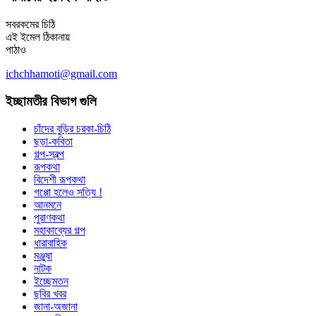
সবরকমের চিঠি
এই ইমেল ঠিকানায়
পাঠাও
ichchhamoti@gmail.com
ইচ্ছামতীর বিভাগ গুলি
চাঁদের বুড়ির চরকা-চিঠি
ছড়া-কবিতা
গল্প-স্বল্প
রূপকথা
বিদেশী রূপকথা
গপ্পো হলেও সত্যি !
আনমনে
পুরাণকথা
মহাকাব্যের গল্প
ধারাবাহিক
মঞ্জুষা
নাটক
ইচ্ছেমতন
ছবির খবর
জানা-অজানা