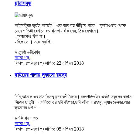
ছায়াসবুজ
আইসক্রিম ভূতটা আছেই। এক জায়গায় দাঁড়িয়ে থাকে। ফ্লাইওভার থেকে
নেমে গাড়িটা যেখানে বড় রাস্তায় বাঁক নেয়, ঠিক সেখানে।
- আজকেও ছিল মা।
- ছিল তো। সঙ্গে ম্যাগি...
ঋতুপর্ণা ভট্টাচার্য্য
আরো পড়:
বিভাগ:
গল্প-স্বল্প
প্রকাশিত: 22 এপ্রিল 2018
ছাইয়ের গাদায় লুকানো রহস্য
চিনি,আসলে ওর নাম কিন্তু চন্দ্রাবলী মৈত্র। জলপাইগুড়ির একটা স্কুলের ক্লাস
সিক্সের ছাত্রী। এমনিতে ওর হবি বইপড়া,ছবি আঁকা। রহস্য,অ্যাডভেঞ্চার,আর
ভ্রমণের গল্প প...
রুমকি রায় দত্ত
আরো পড়:
বিভাগ:
গল্প-স্বল্প
প্রকাশিত: 05 এপ্রিল 2018