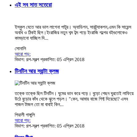
এই সব সাত সতেরো
ইস্কুল যেতে আর ভাল লাগেনা পাটুর। অ্যাডিশন, সাবট্র্যাকশন,এমন কি সায়েন্স
অবধি ও ঠিকই ছিল।ইংরাজির নতুন শব্দ টব্দ পড়ে ইংরাজি গল্পের বইগুলোকেও
কামড়ানো যাচ্ছিল দি...
সোনালি
আরো পড়:
বিভাগ:
গল্প-স্বল্প
প্রকাশিত: 05 এপ্রিল 2018
টিনটিন আর স্যান্টা ক্লজ
তক্কে তক্কে ছিল টিনটিন। ঘুমের ভান করে পড়ে। বুড়ো পেছন ঘুরতেই লাফিয়ে
উঠে বুড়োর কাঁধ থেকে ঝুলে পড়ল। "কেন, আমায় বাজে গিফ্ট দিয়েছো? এসব
পাজল টাজল তো মা বাবাই কিন...
পিয়ালী গাঙ্গুলি
আরো পড়:
বিভাগ:
গল্প-স্বল্প
প্রকাশিত: 05 এপ্রিল 2018