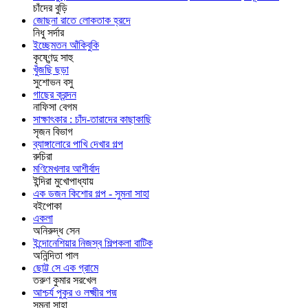
চাঁদের বুড়ি
জোছনা রাতে লোকতাক হ্রদে
নিধু সর্দার
ইচ্ছেমতন আঁকিবুকি
কৃষ্ণেন্দু সাহু
খুঁজছি ছড়া
সুশোভন বসু
গাছের ক্রন্দন
নাফিসা বেগম
সাক্ষাৎকার : চাঁদ-তারাদের কাছাকাছি
সৃজন বিভাগ
ব্যাঙ্গালোরে পাখি দেখার গল্প
রুচিরা
মণিমেখলার আশীর্বাদ
ইন্দিরা মুখোপাধ্যায়
এক ডজন কিশোর গল্প - সুমনা সাহা
বইপোকা
একলা
অনিরুদ্ধ সেন
ইন্দোনেশিয়ার নিজস্ব শিল্পকলা বাটিক
অনিন্দিতা পাল
ছোট্ট সে এক গ্রামে
তরুণ কুমার সরখেল
আশ্চর্য পুকুর ও লক্ষ্মীর পদ্ম
সুমনা সাহা