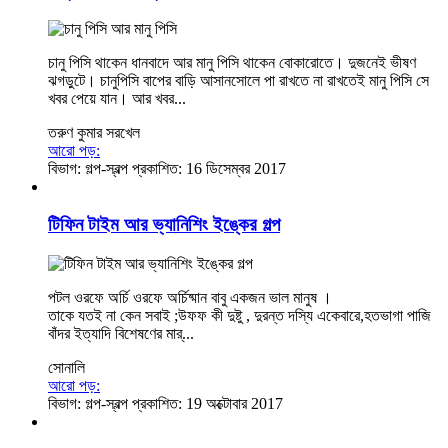
চানু পিসি থাকেন ধানবাদে আর মানু পিসি থাকেন বোকারোতে। দুজনেই ভীষণ
ঝগড়ুটে। চানুপিসি বাপের বাড়ি আসানসোলে পা রাখতে না রাখতেই মানু পিসি সে
খবর পেয়ে যান। আর খবর...
তরুণ কুমার সরখেল
আরো পড়:
বিভাগ:
গল্প-স্বল্প
প্রকাশিত: 16 ডিসেম্বর 2017
টিফিন টাইম আর ভ্যানিশিং ইঙ্কের গল্প
পটল ওরফে অর্চি ওরফে অর্চিষ্মান বাবু একজন ভাল মানুষ ।
তাকে যতই না কেন সবাই ;উফফ কী দুষ্টু , দুরন্ত দস্যি একেবারে,হতভাগা পাজি
বাঁদর ইত্যাদি বিশেষণের মার্...
সোনালি
আরো পড়:
বিভাগ:
গল্প-স্বল্প
প্রকাশিত: 19 অক্টোবার 2017