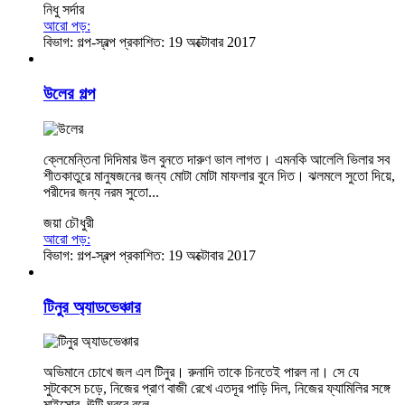
নিধু সর্দার
আরো পড়:
বিভাগ:
গল্প-স্বল্প
প্রকাশিত: 19 অক্টোবার 2017
উলের গল্প
ক্লেমেন্তিনা দিদিমার উল বুনতে দারুণ ভাল লাগত। এমনকি আলেলি ভিলার সব
শীতকাতুরে মানুষজনের জন্য মোটা মোটা মাফলার বুনে দিত। ঝলমলে সুতো দিয়ে,
পরীদের জন্য নরম সুতো...
জয়া চৌধুরী
আরো পড়:
বিভাগ:
গল্প-স্বল্প
প্রকাশিত: 19 অক্টোবার 2017
টিনুর অ্যাডভেঞ্চার
অভিমানে চোখে জল এল টিনুর। রুনাদি তাকে চিনতেই পারল না। সে যে
সুটকেসে চড়ে, নিজের প্রাণ বাজী রেখে এতদূর পাড়ি দিল, নিজের ফ্যামিলির সঙ্গে
মাইসোর, ঊটি ঘুরবে বলে, ...