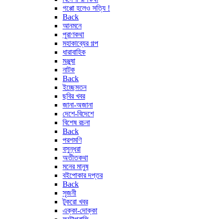
গপ্পো হলেও সত্যি !
Back
আনমনে
পুরাণকথা
মহাকাব্যের গল্প
ধারাবাহিক
মঞ্জুষা
নাটক
Back
ইচ্ছেমতন
ছবির খবর
জানা-অজানা
দেশে-বিদেশে
বিশেষ রচনা
Back
পরশমণি
বসুন্ধরা
অতীতকথা
মনের মানুষ
বইপোকার দপ্তর
Back
সৃজনী
টুকরো খবর
এক্কা-দোক্কা