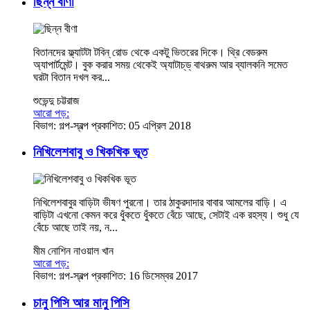
ছিন্ন বীণা
বিতানদের ফ্ল্যাটটা টবিন্‌ রোড থেকে একটু ভিতরের দিকে। থ্রি বেডরুম
অ্যাপার্টমেন্ট। বুক করার সময় থেকেই অ্যাটাচ্‌ড্‌ বাথরুম আর ব্যালকনি সমেত
ঘরটা বিতান দখল কর...
শুভেন্দু চট্টরাজ
আরো পড়:
বিভাগ:
গল্প-স্বল্প
প্রকাশিত: 05 এপ্রিল 2018
নিখিলেশবাবু ও খিকখিক ভূত
নিখিলেশবাবুর বাড়িটা ভীষণ পুরনো। তার ঠাকুরদাদার বাবার আমলের বাড়ি। এ
বাড়িটা এখনো কেমন করে ধুঁকতে ধুঁকতে বেঁচে আছে, সেটাই এক রহস্য। শুধু যে
বেঁচে আছে তাই নয়, ন...
মীম নোশিন নাওয়াল খান
আরো পড়:
বিভাগ:
গল্প-স্বল্প
প্রকাশিত: 16 ডিসেম্বর 2017
চানু পিসি আর মানু পিসি