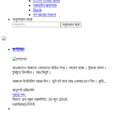
এ দেশ তোমার আমার
লকডাউন স্ক্র্যাপবুক
Back
দশ বছরের পথচলা
অনুসন্ধান করো
অনুসন্ধান করো
গুপ্তধন
হাওয়াতেও আজকে নেমন্তন্ন বাড়ির গন্ধ। পায়েস হচ্ছে। টুকরো বাদাম।
টুসটুসে কিশমিশ। আর সিমুই।
আজকে উনতিরিশ নম্বর দিন। নন্টে চট করে আর একবার গুণে নিল। কুড়ি...
ঋতুপর্ণা ভট্টাচার্য্য
আরো পড়:
বিভাগ:
গল্প-স্বল্প
প্রকাশিত: 16 জুন 2018
earthday2018