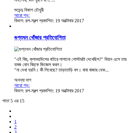
শুভেন্দু বিকাশ চৌধুরী
আরো পড়:
বিভাগ:
গল্প-স্বল্প
প্রকাশিত: 19 অক্টোবার 2017
গুপ্তধন খোঁজার প্রতিযোগিতা
"এই বিহু, ক্লাবহাউসের বাইরে লাগানো পোস্টারটা দেখেছিস?" বিহান এসে তার
যমজ বোন বিহুকে জিজ্ঞেস করল।
"না দেখা হয়নি। কী লিখেছে? তাড়াতাড়ি বল। বাবা বাজার থেক...
অনন্যা দাশ
আরো পড়:
বিভাগ:
গল্প-স্বল্প
প্রকাশিত: 19 অক্টোবার 2017
পাতা 5 এর 15
1
2
3