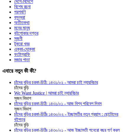
দেশে-বিদেশে
বিশেষ রচনা
পরশমণি
বসুন্ধরা
অতীতকথা
মনের মানুষ
বইপোকার দপ্তর
সৃজনী
টুকরো খবর
এক্কা-দোক্কা
ফটোগ্রাফি
মজার পাতা
এবারে নতুন কী কী?
চাঁদের বুড়ির চরকা-চিঠি: ১৪৩১/০২ - আমরা চাই ন্যায়বিচার
চাঁদের বুড়ি
We Want Justice | আমরা চাই ন্যায়বিচার
সৃজন বিভাগ
চাঁদের বুড়ির চরকা-চিঠি: ১৪৩১/০১ - আজ বিশ্ব পরিবেশ দিবস
সৃজন বিভাগ
চাঁদের বুড়ির চরকা-চিঠিঃ ১৪৩০/০২ - ইচ্ছামতীর নতুন প্রয়াস : ছোটোদের
বইপত্র
চাঁদের বুড়ি
চাঁদের বুড়ির চরকা-চিঠিঃ ১৪৩০/০১ - আজ ইচ্ছামতী পনেরো বছর পূর্ণ করল