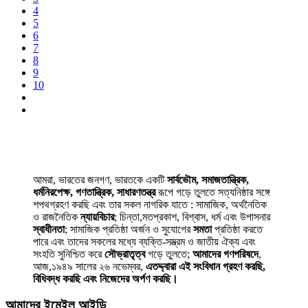
4
5
6
7
8
9
10
আমরা, ভারতের জনগণ, ভারতকে একটি
সার্বভৌম, সমাজতান্ত্রিক,
ধর্মনিরপেক্ষ, গণতান্ত্রিক, সাধারণতন্ত্র
রূপে গড়ে তুলতে সত্যনিষ্ঠার সঙ্গে
শপথগ্রহণ করছি এবং তার সকল নাগরিক যাতে : সামাজিক, অর্থনৈতিক
ও রাজনৈতিক
ন্যায়বিচার
; চিন্তা,মতপ্রকাশ, বিশ্বাস, ধর্ম এবং উপাসনার
স্বাধীনতা
; সামাজিক প্রতিষ্ঠা অর্জন ও সুযোগের
সমতা
প্রতিষ্ঠা করতে
পারে এবং তাদের সকলের মধ্যে ব্যক্তি-সম্ভ্রম ও জাতীয় ঐক্য এবং
সংহতি সুনিশ্চিত করে
সৌভ্রাতৃত্ব
গড়ে তুলতে;
আমাদের গণপরিষদে
,
আজ,১৯৪৯ সালের ২৬ নভেম্বর,
এতদ্দ্বারা এই সংবিধান গ্রহণ করছি,
বিধিবদ্ধ করছি এবং নিজেদের অর্পণ করছি।
আমাদের ইমেইল আইডি