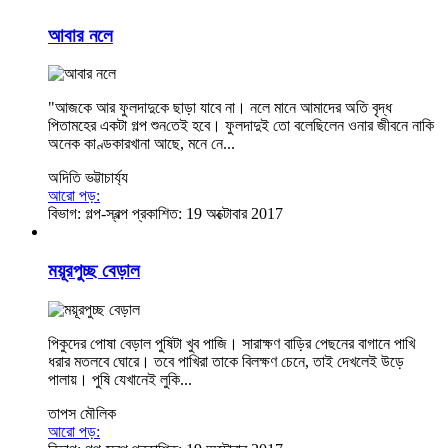
আবার নলে
"আজকে আর ফুলদাদুকে ছাড়া যাবে না। নলে মানে আমাদের অতি বৃদ্ধ
পিতামহের একটা গল্প শুনতেই হবে। ফুলদাদুই তো বলেছিলেন ওনার জীবনে নাকি
অনেক কাণ্ডকারখানা আছে, মনে নে...
অদিতি ভট্টাচার্য্য
আরো পড়:
বিভাগ:
গল্প-স্বল্প
প্রকাশিত: 19 অক্টোবার 2017
ময়ূরপুচ্ছ বেড়াল
পিকুদের পোষা বেড়াল পুষিটা খুব পাজি। সারাক্ষণ বাড়ির পেছনের বাগানে পাখি
ধরার মতলবে ঘোরে। তবে পাখিরা তাকে বিলক্ষণ চেনে, তাই দেখলেই উড়ে
পালায়। পুষি যেখানেই লুকি...
তাপস মৌলিক
আরো পড়: