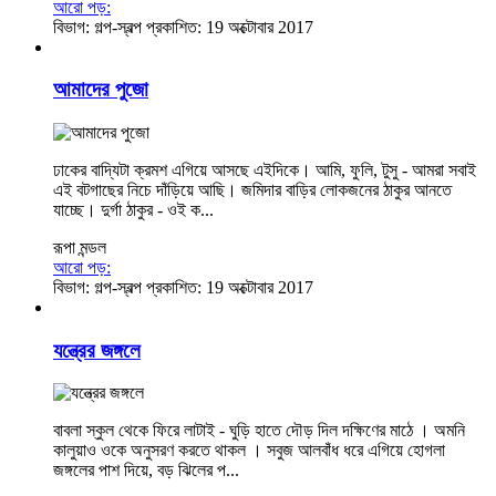
আরো পড়:
বিভাগ:
গল্প-স্বল্প
প্রকাশিত: 19 অক্টোবার 2017
আমাদের পুজো
ঢাকের বাদ্যিটা ক্রমশ এগিয়ে আসছে এইদিকে। আমি, ফুলি, টুসু - আমরা সবাই
এই বটগাছের নিচে দাঁড়িয়ে আছি। জমিদার বাড়ির লোকজনের ঠাকুর আনতে
যাচ্ছে। দুর্গা ঠাকুর - ওই ক...
রূপা মন্ডল
আরো পড়:
বিভাগ:
গল্প-স্বল্প
প্রকাশিত: 19 অক্টোবার 2017
যন্ত্রের জঙ্গলে
বাবলা স্কুল থেকে ফিরে লাটাই - ঘুড়ি হাতে দৌড় দিল দক্ষিণের মাঠে । অমনি
কালুয়াও ওকে অনুসরণ করতে থাকল । সবুজ আলবাঁধ ধরে এগিয়ে হোগলা
জঙ্গলের পাশ দিয়ে, বড় ঝিলের প...