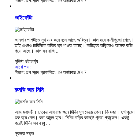
বিভাগ:
গল্প-স্বল্প
প্রকাশিত: 19 অক্টোবার 2017
ভাইফোঁটা
জানলার পাশটাতে মুখ ভার করে বসে আছে অরিত্র। কাল সবে কালীপুজো গেছে।
তাই এখনও চারিদিকে বাজির শব্দ পাওয়া যাচ্ছে। অরিত্রর বাড়িতেও অনেক বাজি
পড়ে আছে। কাল সব বাজি ...
সুনিষ্ঠা ভট্টাচার্য্য
আরো পড়:
বিভাগ:
গল্প-স্বল্প
প্রকাশিত: 19 অক্টোবার 2017
রুমকি আর মিনি
আজ মহাষষ্ঠী। ঢাকের আওয়াজ শুনে মিনির ঘুম ভেঙে গেল। কি মজা। দুর্গাপুজো
শুরু হয়ে গেল। কত আনন্দ হবে। মিনির বাড়ির কাছেই পুজো প্যান্ডেল। একটু
পরেই মিনির সব বন্ধু ...
সুকন্যা দত্ত