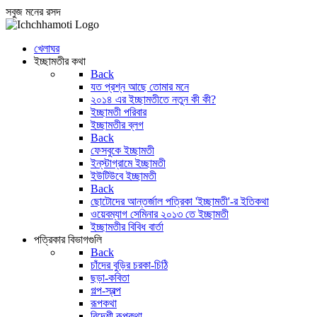
সবুজ মনের রসদ
খেলাঘর
ইচ্ছামতীর কথা
Back
যত প্রশ্ন আছে তোমার মনে
২০১৪ এর ইচ্ছামতীতে নতুন কী কী?
ইচ্ছামতী পরিবার
ইচ্ছামতীর ব্লগ
Back
ফেসবুকে ইচ্ছামতী
ইন্‌স্টাগ্রামে ইচ্ছামতী
ইউটিউবে ইচ্ছামতী
Back
ছোটোদের আন্তর্জাল পত্রিকা 'ইচ্ছামতী'-র ইতিকথা
ওয়েবম্যাগ সেমিনার ২০১৩ তে ইচ্ছামতী
ইচ্ছামতীর বিবিধ বার্তা
পত্রিকার বিভাগগুলি
Back
চাঁদের বুড়ির চরকা-চিঠি
ছড়া-কবিতা
গল্প-স্বল্প
রূপকথা
বিদেশী রূপকথা