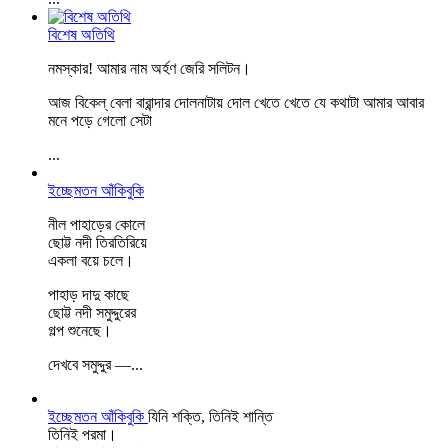
বিশেষ অতিথি
নমস্কার! আমার নাম অর্হণ জেরি সলিটন।
আজ বিকেল্ বেলা বারান্দার দোলনাটায় দোল খেতে খেতে যে কথাটা আমার আবার
মনে পড়ে গেলো সেটা
...
ইচ্ছেমতন আঁকিবুকি
নীল পাহাড়ের কোলে
ছোট্ট নদী তিরতিরিয়ে
একলা বয়ে চলে।
পাহাড় দাদু কাছে
ছোট্ট নদী সমুদ্দুরের
গল্প শুনেছে।
দেখবে সমুদ্দুর —
...
ইচ্ছেমতন আঁকিবুকি
যিনি শক্তি, তিনিই শান্তি
তিনিই পরমা।