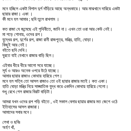
মনে হচ্ছিল একটা বিশাল দুর্গ দাঁড়িয়ে আছে অন্ধকারে। আর মাঝখানে দারিয়ে একটা
ছায়ার রাজা। একা ।
কী মনে হল আমার ; ছবি তুলে রাখলাম ।
কত রাজা যে জন্মেছে এই পৃথিবীতে, জানি না। এখন তো ওরা আর কেউ নেই।
মা পড়ে শোনায়, ওদের গল্প।
যুদ্ধের গল্প, দুর্গের গল্প, রাজা রানী রাজপুত্র, মন্ত্রি, হাতি, ঘোড়া।
কিছুই আর নেই।
বইতে ছবি দেখি।
ঘুরতে যাই যেখানে রাজার বাড়ি ছিল।
এইবার ধীরে ধীরে আলো সরে যাচ্ছে।
সূর্য ও আরও অনেক ওপরে উঠে যাচ্ছে।
আমার ছায়ার রাজাও কোথায় হারিয়ে গেল।
মনে হল সত্যি তো আসল রাজাও তো ওই ছায়ার রাজার মতই। কত একা।
হাতি ঘোড়া মন্ত্রি নিয়ে সাঙ্ঘাতিক যুদ্ধ করে একদিন কোথায় হারিয়ে গেলো।
শুধু রেখে গেল রাজার বিরাট বাড়িটা।
আমরা যখন ওদের গল্প পড়ি বইতে , ওই সকাল বেলার ছায়ার রাজার মত জেগে ওঠে
ইতিহাসের আসল রাজারা।
আমাদের সবার মনে।
লেখা ও ছবিঃ
অর্হণ খাঁ,