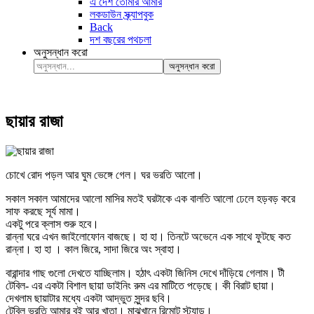
এ দেশ তোমার আমার
লকডাউন স্ক্র্যাপবুক
Back
দশ বছরের পথচলা
অনুসন্ধান করো
অনুসন্ধান করো
ছায়ার রাজা
চোখে রোদ পড়ল আর ঘুম ভেঙ্গে গেল। ঘর ভরতি আলো।
সকাল সকাল আমাদের আলো মাসির মতই ঘরটাকে এক বালতি আলো ঢেলে হড়বড় করে
সাফ করছে সূর্য মামা।
একটু পরে ক্লাস শুরু হবে।
রান্না ঘরে এখন জাইলোফোন বাজছে। হা হা। তিনটে অভেনে এক সাথে ফুটছে কত
রান্না। হা হা । কাল জিরে, সাদা জিরে অং স্বাহা।
বারান্দার গাছ গুলো দেখতে যাচ্ছিলাম। হঠাৎ একটা জিনিস দেখে দাঁড়িয়ে গেলাম। টী
টেবিল- এর একটা বিশাল ছায়া ডাইনিং রুম এর মাটিতে পড়েছে। কী বিরাট ছায়া।
দেখলাম ছায়াটার মধ্যে একটা আদ্ভুত সুন্দর ছবি।
টেবিল ভরতি আমার বই আর খাতা। মাঝখানে রিমোট স্ট্যান্ড।