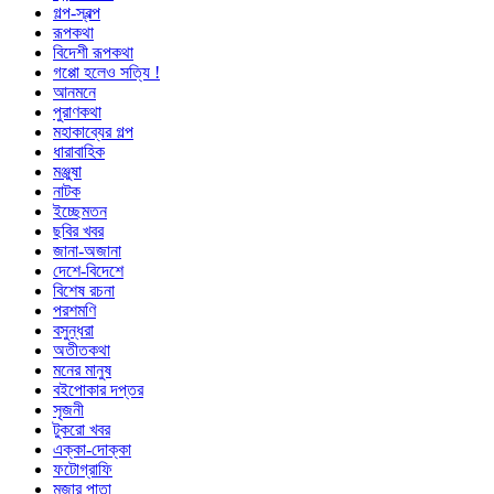
গল্প-স্বল্প
রূপকথা
বিদেশী রূপকথা
গপ্পো হলেও সত্যি !
আনমনে
পুরাণকথা
মহাকাব্যের গল্প
ধারাবাহিক
মঞ্জুষা
নাটক
ইচ্ছেমতন
ছবির খবর
জানা-অজানা
দেশে-বিদেশে
বিশেষ রচনা
পরশমণি
বসুন্ধরা
অতীতকথা
মনের মানুষ
বইপোকার দপ্তর
সৃজনী
টুকরো খবর
এক্কা-দোক্কা
ফটোগ্রাফি
মজার পাতা