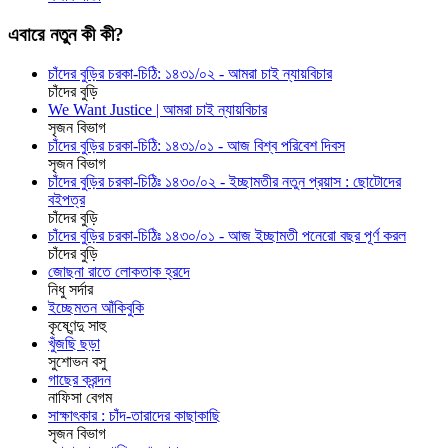
এবারে নতুন কী কী?
চাঁদের বুড়ির চরকা-চিঠি: ১৪৩১/০২ - আমরা চাই ন্যায়বিচার
চাঁদের বুড়ি
We Want Justice | আমরা চাই ন্যায়বিচার
সৃজন বিভাগ
চাঁদের বুড়ির চরকা-চিঠি: ১৪৩১/০১ - আজ বিশ্ব পরিবেশ দিবস
সৃজন বিভাগ
চাঁদের বুড়ির চরকা-চিঠিঃ ১৪৩০/০২ - ইচ্ছামতীর নতুন প্রয়াস : ছোটোদের
বইপত্র
চাঁদের বুড়ি
চাঁদের বুড়ির চরকা-চিঠিঃ ১৪৩০/০১ - আজ ইচ্ছামতী পনেরো বছর পূর্ণ করল
চাঁদের বুড়ি
জোছনা রাতে লোকতাক হ্রদে
নিধু সর্দার
ইচ্ছেমতন আঁকিবুকি
কৃষ্ণেন্দু সাহু
খুঁজছি ছড়া
সুশোভন বসু
গাছের ক্রন্দন
নাফিসা বেগম
সাক্ষাৎকার : চাঁদ-তারাদের কাছাকাছি
সৃজন বিভাগ