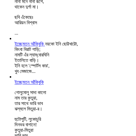
নানা মনে নানা রূপে,
থাকেন দুর্গা মা।
ছবি এঁকেছেঃ
আরিয়ন বিশ্বাস
...
ইচ্ছেমতন আঁকিবুকি
নয়কো ইনি ছোট্টখাট্টো,
কিংবা বিরাট গাড়ি;
নামটি এঁর ল্যাম্‌বোরঘিনি
ইতালিতে বাড়ি।
ইনি হলে 'স্পোর্টস কার',
খুব মেজাজে...
ইচ্ছেমতন আঁকিবুকি
গোলুমোলু সাদা কালো
নাম তার কুতুয়া,
তার সাথে ভারি ভাব
ঝল্‌মলে মিতুয়া-র।
হুটোপুটি, লুকোচুরি
দিনভর বাগানে!
কুতুয়া-মিতুয়া
ভারি ভাব