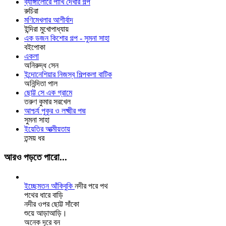
ব্যাঙ্গালোরে পাখি দেখার গল্প
রুচিরা
মণিমেখলার আশীর্বাদ
ইন্দিরা মুখোপাধ্যায়
এক ডজন কিশোর গল্প - সুমনা সাহা
বইপোকা
একলা
অনিরুদ্ধ সেন
ইন্দোনেশিয়ার নিজস্ব শিল্পকলা বাটিক
অনিন্দিতা পাল
ছোট্ট সে এক গ্রামে
তরুণ কুমার সরখেল
আশ্চর্য পুকুর ও লক্ষ্মীর পদ্ম
সুমনা সাহা
ইয়েতির আত্মীয়তায়
তন্ময় ধর
আরও পড়তে পারো...
ইচ্ছেমতন আঁকিবুকি
নদীর পরে পথ
পথের ধারে বাড়ি
নদীর ওপর ছোট্ট সাঁকো
শুয়ে আড়াআড়ি।
অনেক দূরে বন