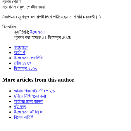
প্রথম শ্রেণি,
সমেরভিল স্কুল, গ্রেটার নয়দা
(অর্হণ-এর মুখেমুখে বলা গল্পটি লিখে পাঠিয়েছেন মা শর্মিষ্ঠা চক্রবর্তী। )
বিস্তারিত
ক্যাটfগরি:
ইচ্ছেমতন
প্রকাশ করা হয়েছে 31 ডিসেম্বর 2020
ইচ্ছেমতন
অর্হণ খাঁ
ইচ্ছেমতন লেখালিখি
পৌষ ১৪২৭
ডিসেম্বর ২০২০
More articles from this author
আমার প্রিয় বইঃ মণির পাহাড়
ছবিতে লিখি মনের কথা
অর্হনের মনের জানলা
দুই বন্ধু
ইচ্ছেমতন আঁকিবুকি
বিশেষ অতিথি