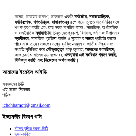
আমরা, ভারতের জনগণ, ভারতকে একটি
সার্বভৌম, সমাজতান্ত্রিক,
ধর্মনিরপেক্ষ, গণতান্ত্রিক, সাধারণতন্ত্র
রূপে গড়ে তুলতে সত্যনিষ্ঠার সঙ্গে
শপথগ্রহণ করছি এবং তার সকল নাগরিক যাতে : সামাজিক, অর্থনৈতিক
ও রাজনৈতিক
ন্যায়বিচার
; চিন্তা,মতপ্রকাশ, বিশ্বাস, ধর্ম এবং উপাসনার
স্বাধীনতা
; সামাজিক প্রতিষ্ঠা অর্জন ও সুযোগের
সমতা
প্রতিষ্ঠা করতে
পারে এবং তাদের সকলের মধ্যে ব্যক্তি-সম্ভ্রম ও জাতীয় ঐক্য এবং
সংহতি সুনিশ্চিত করে
সৌভ্রাতৃত্ব
গড়ে তুলতে;
আমাদের গণপরিষদে
,
আজ,১৯৪৯ সালের ২৬ নভেম্বর,
এতদ্দ্বারা এই সংবিধান গ্রহণ করছি,
বিধিবদ্ধ করছি এবং নিজেদের অর্পণ করছি।
আমাদের ইমেইল আইডি
সবরকমের চিঠি
এই ইমেল ঠিকানায়
পাঠাও
ichchhamoti@gmail.com
ইচ্ছামতীর বিভাগ গুলি
চাঁদের বুড়ির চরকা-চিঠি
ছড়া-কবিতা