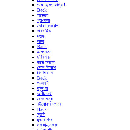
গপ্পো হলেও সত্যি !
Back
আনমনে
পুরাণকথা
মহাকাব্যের গল্প
ধারাবাহিক
মঞ্জুষা
নাটক
Back
ইচ্ছেমতন
ছবির খবর
জানা-অজানা
দেশে-বিদেশে
বিশেষ রচনা
Back
পরশমণি
বসুন্ধরা
অতীতকথা
মনের মানুষ
বইপোকার দপ্তর
Back
সৃজনী
টুকরো খবর
এক্কা-দোক্কা