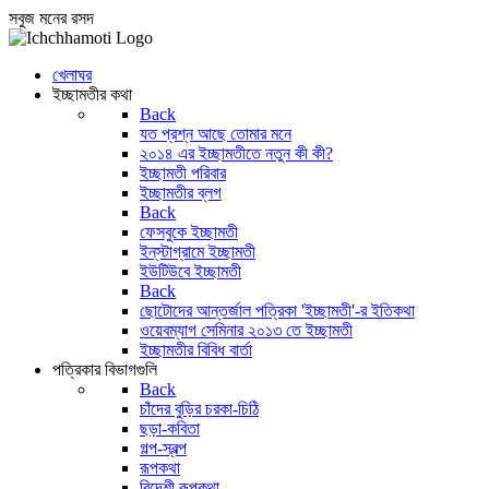
সবুজ মনের রসদ
খেলাঘর
ইচ্ছামতীর কথা
Back
যত প্রশ্ন আছে তোমার মনে
২০১৪ এর ইচ্ছামতীতে নতুন কী কী?
ইচ্ছামতী পরিবার
ইচ্ছামতীর ব্লগ
Back
ফেসবুকে ইচ্ছামতী
ইন্‌স্টাগ্রামে ইচ্ছামতী
ইউটিউবে ইচ্ছামতী
Back
ছোটোদের আন্তর্জাল পত্রিকা 'ইচ্ছামতী'-র ইতিকথা
ওয়েবম্যাগ সেমিনার ২০১৩ তে ইচ্ছামতী
ইচ্ছামতীর বিবিধ বার্তা
পত্রিকার বিভাগগুলি
Back
চাঁদের বুড়ির চরকা-চিঠি
ছড়া-কবিতা
গল্প-স্বল্প
রূপকথা
বিদেশী রূপকথা