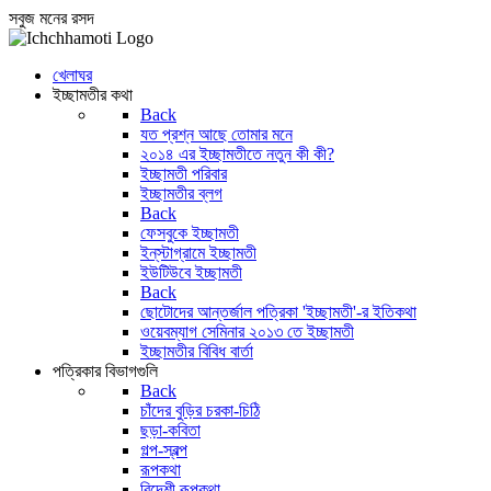
সবুজ মনের রসদ
খেলাঘর
ইচ্ছামতীর কথা
Back
যত প্রশ্ন আছে তোমার মনে
২০১৪ এর ইচ্ছামতীতে নতুন কী কী?
ইচ্ছামতী পরিবার
ইচ্ছামতীর ব্লগ
Back
ফেসবুকে ইচ্ছামতী
ইন্‌স্টাগ্রামে ইচ্ছামতী
ইউটিউবে ইচ্ছামতী
Back
ছোটোদের আন্তর্জাল পত্রিকা 'ইচ্ছামতী'-র ইতিকথা
ওয়েবম্যাগ সেমিনার ২০১৩ তে ইচ্ছামতী
ইচ্ছামতীর বিবিধ বার্তা
পত্রিকার বিভাগগুলি
Back
চাঁদের বুড়ির চরকা-চিঠি
ছড়া-কবিতা
গল্প-স্বল্প
রূপকথা
বিদেশী রূপকথা