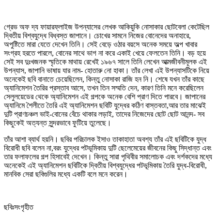
গ্রেভ অফ দ্য ফায়ারফ্লাইজ উপন্যাসের লেখক আকিয়ুকি নোসাকার ছোটবেলা কেটেছিল
দ্বিতীয় বিশ্বযুদ্ধে বিধ্বস্ত জাপানে। চোখের সামনে নিজের বোনেদের অনাহারে,
অপুষ্টিতে মারা যেতে দেখেন তিনি। সেই বেড়ে ওঠার বয়সে অনেক সময়ে অল্প খাবার
সংগ্রহ হরতে পারলে, বোনের সাথে ভাগ না করে একাই খেয়ে ফেলতেন তিনি। বড় হয়ে
সেই সব দুঃখজনক স্মৃতিকে মাথায় রেখেই ১৯৬৭ সালে তিনি লেখেন আত্মজীবনীমূলক এই
উপন্যাস, জাপানি ভাষায় যার নাম- হোতারু নো হাকা। তাঁর লেখা এই উপন্যাসটিকে নিয়ে
অনেকেই ছবি বানাতে চেয়েছিলেন, কিন্তু নোসাকা রাজি হন নি। শেষে যখন তাঁর কাছে
অ্যানিমেশন তৈরির প্রস্তাব আসে, তখন তিন সম্মতি দেন, কারণ তিনি মনে করেছিলেন
সেলুলয়েডের থেকে অ্যানিমেশন এই গল্পকে অনেক বেশি প্রাণ দিতে পারবে। জাপানের
অ্যানিমে শৈলীতে তৈরি এই অ্যানিমেশন ছবিটি যুদ্ধের কঠিণ বাস্তবতা,আর তার মাঝেই
দুটি প্রাণচঞ্চল ভাই-বোনের বেঁচে থাকার লড়াই, তাদের নিজেদের ছোট ছোট আনন্দ- সব
কিছুকেই অত্যন্ত সুন্দরভাবে ফুটিয়ে তুলেছে।
তাঁর আশা ব্যার্থ হয়নি। ছবির পরিচালক ইসাও তাকাহাতা অবশ্য তাঁর এই ছবিটিকে যুদ্ধ
বিরোধী ছবি বলেন না,বরং যুদ্ধের পটভূমিকায় দুটি ছেলেমেয়ের জীবনের কিছু সিদ্ধান্ত এবং
তার ফলাফলের গল্প হিসাবেই দেখেন। কিন্তু সারা পৃথিবীর সমালোচক এবং দর্শকদের মধ্যে
অনেকেই এই অ্যানিমেশন ছবিটিকে দ্বিতীয় বিশ্বযুদ্ধের পটভূমিকায় তৈরি যুদ্ধ-বিরোধী,
মানবিক সেরা ছবিগুলির মধ্যে একটি বলে মনে করেন।
ছবিঃসংগৃহীত