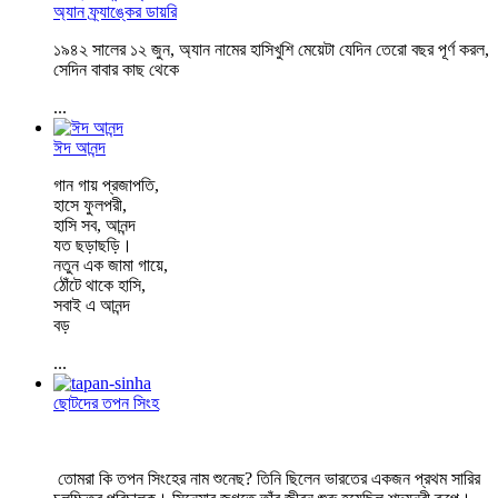
অ্যান ফ্র্যাঙ্কের ডায়রি
১৯৪২ সালের ১২ জুন, অ্যান নামের হাসিখুশি মেয়েটা যেদিন তেরো বছর পূর্ণ করল,
সেদিন বাবার কাছ থেকে
...
ঈদ আনন্দ
গান গায় প্রজাপতি,
হাসে ফুলপরী,
হাসি সব, আনন্দ
যত ছড়াছড়ি।
নতুন এক জামা গায়ে,
ঠোঁটে থাকে হাসি,
সবাই এ আনন্দ
বড়
...
ছোটদের তপন সিংহ
তোমরা কি তপন সিংহের নাম শুনেছ? তিনি ছিলেন ভারতের একজন প্রথম সারির