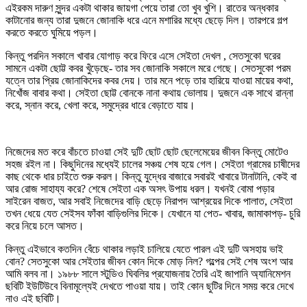
এইরকম দারুণ সুন্দর একটা থাকার জায়গা পেয়ে তারা তো খুব খুশি। রাতের অন্ধকার
কাটানোর জন্য তারা দুজনে জোনাকি ধরে এনে মশারির মধ্যে ছেড়ে দিল। তারপরে গল্প
করতে করতে ঘুমিয়ে পড়ল।
কিন্তু পরদিন সকালে খাবার যোগাড় করে ফিরে এসে সেইতা দেখল , সেতসুকো ঘরের
সামনে একটা ছোট্ট কবর খুঁড়েছে- তার সব জোনাকি সকালে মরে গেছে। সেতসুকো পরম
যত্নে তার প্রিয় জোনাকিদের কবর দেয়। তার মনে পড়ে তার হারিয়ে যাওয়া মায়ের কথা,
নিখোঁজ বাবার কথা। সেইতা ছোট্ট বোনকে নানা কথায় ভোলায়। দুজনে এক সাথে রান্না
করে, স্নান করে, খেলা করে, সমুদ্রের ধারে বেড়াতে যায়।
নিজেদের মত করে বাঁচতে চাওয়া সেই দুটি ছোট ছোট ছেলেমেয়ের জীবন কিন্তু মোটেও
সহজ রইল না। কিছুদিনের মধ্যেই চালের সঞ্চয় শেষ হয়ে গেল। সেইতা গ্রামের চাষীদের
কাছ থেকে ধার চাইতে শুরু করল। কিন্তু যুদ্ধের বাজারে সবারই খাবারে টানাটানি, কেই বা
আর রোজ সাহায্য করে? শেষে সেইতা এক অসৎ উপায় ধরল। যখনই বোমা পড়ার
সাইরেন বাজত, আর সবাই নিজেদের বাড়ি ছেড়ে নিরাপদ আশ্রয়ের দিকে পালাত, সেইতা
তখন ধেয়ে যেত সেইসব ফাঁকা বাড়িগুলির দিকে। যেখানে যা পেত- খাবার, জামাকাপড়- চুরি
করে নিয়ে চলে আসত।
কিন্তু এইভাবে কতদিন বেঁচে থাকার লড়াই চালিয়ে যেতে পারল এই দুটি অসহায় ভাই
বোন? সেতসুকো আর সেইতার জীবন কোন দিকে মোড় নিল? গল্পের সেই শেষ অংশ আর
আমি বলব না। ১৯৮৮ সালে স্টুডিও ঘিবলির প্রযোজনায় তৈরি এই জাপানি অ্যানিমেশন
ছবিটি ইউটিউবে বিনামূল্যেই দেখতে পাওয়া যায়। তাই কোন ছুটির দিনে সময় করে দেখে
নাও এই ছবিটি।