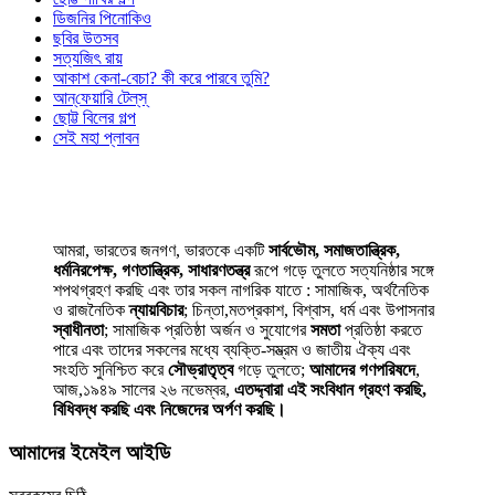
ডিজনির পিনোকিও
ছবির উতসব
সত্যজিৎ রায়
আকাশ কেনা-বেচা? কী করে পারবে তুমি?
আন্‌ফেয়ারি টেল্‌স্‌
ছোট্ট বিলের গল্প
সেই মহা প্লাবন
আমরা, ভারতের জনগণ, ভারতকে একটি
সার্বভৌম, সমাজতান্ত্রিক,
ধর্মনিরপেক্ষ, গণতান্ত্রিক, সাধারণতন্ত্র
রূপে গড়ে তুলতে সত্যনিষ্ঠার সঙ্গে
শপথগ্রহণ করছি এবং তার সকল নাগরিক যাতে : সামাজিক, অর্থনৈতিক
ও রাজনৈতিক
ন্যায়বিচার
; চিন্তা,মতপ্রকাশ, বিশ্বাস, ধর্ম এবং উপাসনার
স্বাধীনতা
; সামাজিক প্রতিষ্ঠা অর্জন ও সুযোগের
সমতা
প্রতিষ্ঠা করতে
পারে এবং তাদের সকলের মধ্যে ব্যক্তি-সম্ভ্রম ও জাতীয় ঐক্য এবং
সংহতি সুনিশ্চিত করে
সৌভ্রাতৃত্ব
গড়ে তুলতে;
আমাদের গণপরিষদে
,
আজ,১৯৪৯ সালের ২৬ নভেম্বর,
এতদ্দ্বারা এই সংবিধান গ্রহণ করছি,
বিধিবদ্ধ করছি এবং নিজেদের অর্পণ করছি।
আমাদের ইমেইল আইডি