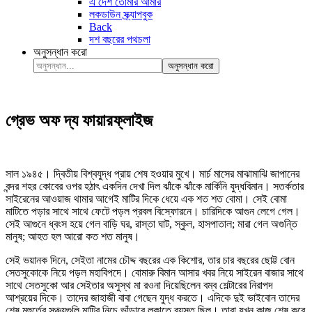
এ দেশ তোমার আমার
লকডাউন স্ক্র্যাপবুক
Back
দশ বছরের পথচলা
অনুসন্ধান করো
অনুসন্ধান করো
গ্রেভ অফ দ্য ফায়ারফ্লাইজ
সাল ১৯৪৫। দ্বিতীয় বিশ্বযুদ্ধ প্রায় শেষ হওয়ার মুখে। মার্চ মাসের মাঝামাঝি জাপানের
বন্দর শহর কোবের ওপর হঠাৎ একদিন দেখা দিল ঝাঁকে ঝাঁকে মার্কিনি যুদ্ধবিমান। সতর্কতার
সাইরেনের আওয়াজ থামার আগেই মাটির দিকে ধেয়ে এক শত শত বোমা। সেই বোমা
মাটিতে পড়ার সাথে সাথে ফেটে পড়ল প্রবল বিস্ফোরনে। চারিদিকে আগুন লেগে গেল।
সেই আগুনে ধ্বংস হয়ে গেল বাড়ি ঘর, রাস্তা ঘাট, স্কুল, হাসপাতাল; মারা গেল অগুন্তি
মানুষ; আহত হল আরো কত শত মানুষ।
সেই ভয়ানক দিনে, সেইতা নামের চৌদ্দ বছরের এক কিশোর, তার চার বছরের ছোট্ট বোন
সেতসুকোকে নিয়ে পড়ল মহাবিপদে। বোমারু বিমান আসার খবর নিয়ে সাইরেন বাজার সাথে
সাথে সেতসুকো আর সেইতার অসুস্থ মা রওনা দিয়েছিলেন বম্ব শেল্টারের নিরাপদ
আশ্রয়ের দিকে। তাদের জাহাজী বাবা গেছেন যুদ্ধ করতে। এদিকে দুই ভাইবোন তাদের
শেষ মূহুর্তের সঞ্চয়গুলি মাটির নিচে ভাঁড়ারে লুকাতে ব্যস্ত ছিল। তারা যখন কাজ শেষ করে