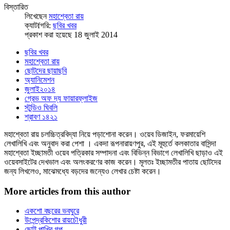
বিস্তারিত
লিখেছেন
মহাশ্বেতা রায়
ক্যাটfগরি:
ছবির খবর
প্রকাশ করা হয়েছে 18 জুলাই 2014
ছবির খবর
মহাশ্বেতা রায়
ছোটদের ছায়াছবি
অ্যানিমেশন
জুলাই২০১৪
গ্রেভ অফ দ্য ফায়ারফ্লাইজ
স্টুডিও ঘিবলি
শ্রাবণ ১৪২১
মহাশ্বেতা রায় চলচ্চিত্রবিদ্যা নিয়ে পড়াশোনা করেন। ওয়েব ডিজাইন, ফরমায়েশি
লেখালিখি এবং অনুবাদ করা পেশা । একদা রূপনারায়ণপুর, এই মূহুর্তে কলকাতার বাসিন্দা
মহাশ্বেতা ইচ্ছামতী ওয়েব পত্রিকার সম্পাদনা এবং বিভিন্ন বিভাগে লেখালিখি ছাড়াও এই
ওয়েবসাইটের দেখভাল এবং অলংকরণের কাজ করেন। মূলতঃ ইচ্ছামতীর পাতায় ছোটদের
জন্য লিখলেও, মাঝেমধ্যে বড়দের জন্যেও লেখার চেষ্টা করেন।
More articles from this author
একশো বছরের ভবঘুরে
উপেন্দ্রকিশোর রায়চৌধুরী
ছোট্ট পাখির গল্প