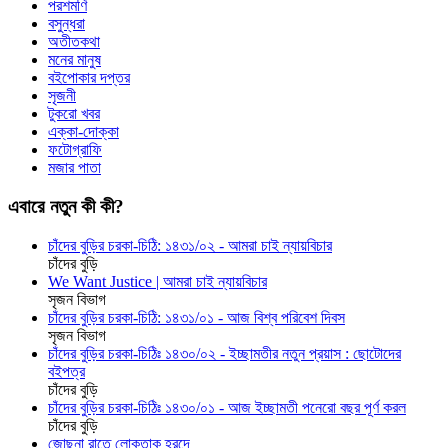
পরশমণি
বসুন্ধরা
অতীতকথা
মনের মানুষ
বইপোকার দপ্তর
সৃজনী
টুকরো খবর
এক্কা-দোক্কা
ফটোগ্রাফি
মজার পাতা
এবারে নতুন কী কী?
চাঁদের বুড়ির চরকা-চিঠি: ১৪৩১/০২ - আমরা চাই ন্যায়বিচার
চাঁদের বুড়ি
We Want Justice | আমরা চাই ন্যায়বিচার
সৃজন বিভাগ
চাঁদের বুড়ির চরকা-চিঠি: ১৪৩১/০১ - আজ বিশ্ব পরিবেশ দিবস
সৃজন বিভাগ
চাঁদের বুড়ির চরকা-চিঠিঃ ১৪৩০/০২ - ইচ্ছামতীর নতুন প্রয়াস : ছোটোদের
বইপত্র
চাঁদের বুড়ি
চাঁদের বুড়ির চরকা-চিঠিঃ ১৪৩০/০১ - আজ ইচ্ছামতী পনেরো বছর পূর্ণ করল
চাঁদের বুড়ি
জোছনা রাতে লোকতাক হ্রদে