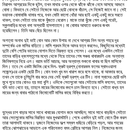
নিরাপদ আশ্রয়ের দিকে ছুটল, তখন মাথার ওপর থেকে ঝাঁকে ঝাঁকে নেমে আসছে আগুনে
বোমা। কিভাবে যে সেইতা নিজেকে আর ছোট্ট বোনকে বাঁচাল, সে নিজেই জানে না। সেই
ভয়ানক বোমাবাজি থামার পরে, যখন মোটা কালো ধোঁয়া আর ছাই একটু একটু করে সরতে
থাকল, তখন সেইতা তার মাকে খুঁজতে বেরোল। মাকে তারা খুঁজে পেল একটু পরেই,
স্কুলবাড়ির মধ্যে বসা অস্থায়ী হাসপাতালে। মা বোমার আঘাতে গুরুতর জখম
হয়েছিলেন। তিনি আর বেঁচে ছিলেন না।
অগত্যা অনাথ দুই ভাই বোন আর কোন উপায় না দেখে আশ্রয় নিল অন্য শহরে দূর
সম্পর্কের এক মাসির বাড়িতে। মাসি প্রথম দিকে আদর যত্ন করলেও, কিছুদিনের মধ্যেই
দুটো বেশি পেটের ভাতের যোগান দিতে বিরক্ত হয়ে গেলেন। এর মধ্যে একদিন সেইতা
তাদের বাড়ির ধ্বংসস্তূপের মধ্যে থেকে গিয়ে তাদের শেষ সঞ্চয় খাবারগুলি এবং অন্যান্য
জিনিষপত্র নিয়ে এল। বয়াম ভর্তি আচার, আর অন্যান্য শুকনো খাবার যা ছিল মাসিকে
দিল। তবে সে একটা জিনিষ রেখে দিল- ফ্রুট ড্রপ্‌স্‌ (নানারকম ফলের স্বাদওয়ালা
লজেন্স)এর একটা ছোট্ট টিন। বোন যখন খুব মন খারাপ করে বসে থাকে, বা আবদার করে,
তখন সে তাকে চুপিচুপি বার করে দেয় সেই ফ্রুট ড্রপ্‌স্‌ এর টিন। নানা স্বাদের ছোট্ট গুলি
মুখে পুরে তার বোনও হয় মহা খুশি। ওদিকে সেতসুকো আর সেইতার মাসি বললেন, তাদের
যদি ভাত খেতে হয়, তাহলে মায়ের কিমোনোর বদলে চাল কিনতে হবে। সেইতা বাধ্য হল
মায়ের জন্য বাবার পাঠানো কিমোনোটি মাসির কাছে বিক্রি করতে।
যুদ্ধের চাপ বাড়ার সাথে সাথে খাবারের যোগান কমে আসছিল; সাথে সাথে বাড়ছিল সেইতা
আর সেতসুকোর মাসির বিরক্তি আর মুখঝামটানি। শেষে একদিন দুই ভাই বোনে ঠিক করল
তারা আলাদাই থাকবে। দুজনে নিজেদের অল্প সম্বল গুছিয়ে বেড়িয়ে পড়ল, আর শহরের
বাইরে ঝোপঝাড়ের আড়ালে এক পরিত্যক্ত বম্ব শেল্টারে আশ্রয় নিল। নিজেদের জন্য