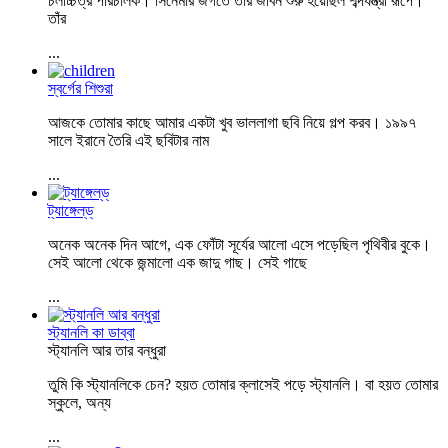
চলচ্চিত্র পরিচালক। সিনেমার জগতে তাঁর জীবন শুরু হয়েছিল শব্দযন্ত্রী রূপে।
তাঁর
...
স্বর্গের শিশুরা
আজকে তোমার কাছে আমার একটা খুব ভাললাগা ছবি নিয়ে গল্প করব। ১৯৯৭
সালে ইরানে তৈরি এই ছবিটার নাম
...
ট্যাঙ্গেল্‌ড্‌
অনেক অনেক দিন আগে, এক ফোঁটা সূর্যের আলো এসে পড়েছিল পৃথিবীর বুকে।
সেই আলো থেকে জন্মালো এক জাদু গাছ। সেই গাছে
...
স্ট্যানলি কা ডাব্বা
স্ট্যানলি আর তার বন্ধুরা
তুমি কি স্ট্যানলিকে চেন? হয়ত তোমার ক্লাসেই পড়ে স্ট্যানলি। বা হয়ত তোমার
স্কুলে, অন্য
...