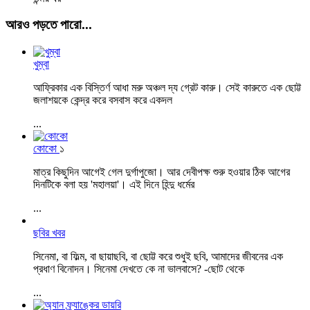
আরও পড়তে পারো...
খুম্বা
আফ্রিকার এক বিস্তির্ণ আধা মরু অঞ্চল দ্য গ্রেট কারু। সেই কারুতে এক ছোট্ট
জলাশয়কে কেন্দ্র করে বসবাস করে একদল
...
কোকো
১
মাত্র কিছুদিন আগেই গেল দুর্গাপুজো। আর দেবীপক্ষ শুরু হওয়ার ঠিক আগের
দিনটিকে বলা হয় 'মহালয়া'। এই দিনে হিন্দু ধর্মের
...
ছবির খবর
সিনেমা, বা ফিল্ম, বা ছায়াছবি, বা ছোট্ট করে শুধুই ছবি, আমাদের জীবনের এক
প্রধাণ বিনোদন। সিনেমা দেখতে কে না ভালবাসে? -ছোট থেকে
...