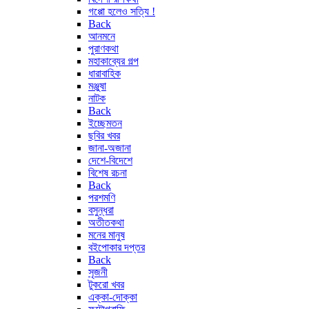
গপ্পো হলেও সত্যি !
Back
আনমনে
পুরাণকথা
মহাকাব্যের গল্প
ধারাবাহিক
মঞ্জুষা
নাটক
Back
ইচ্ছেমতন
ছবির খবর
জানা-অজানা
দেশে-বিদেশে
বিশেষ রচনা
Back
পরশমণি
বসুন্ধরা
অতীতকথা
মনের মানুষ
বইপোকার দপ্তর
Back
সৃজনী
টুকরো খবর
এক্কা-দোক্কা