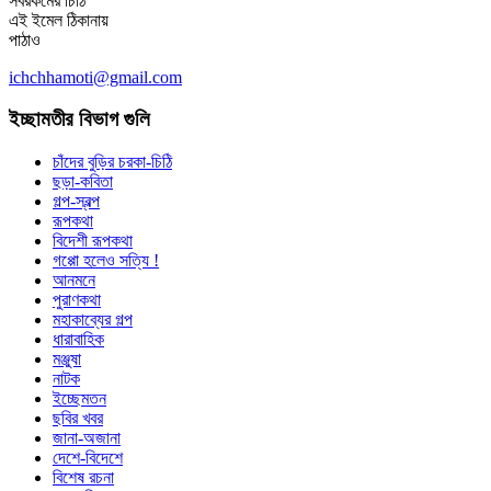
সবরকমের চিঠি
এই ইমেল ঠিকানায়
পাঠাও
ichchhamoti@gmail.com
ইচ্ছামতীর বিভাগ গুলি
চাঁদের বুড়ির চরকা-চিঠি
ছড়া-কবিতা
গল্প-স্বল্প
রূপকথা
বিদেশী রূপকথা
গপ্পো হলেও সত্যি !
আনমনে
পুরাণকথা
মহাকাব্যের গল্প
ধারাবাহিক
মঞ্জুষা
নাটক
ইচ্ছেমতন
ছবির খবর
জানা-অজানা
দেশে-বিদেশে
বিশেষ রচনা