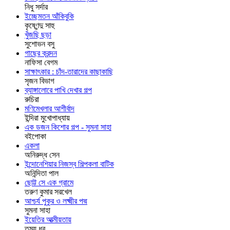
নিধু সর্দার
ইচ্ছেমতন আঁকিবুকি
কৃষ্ণেন্দু সাহু
খুঁজছি ছড়া
সুশোভন বসু
গাছের ক্রন্দন
নাফিসা বেগম
সাক্ষাৎকার : চাঁদ-তারাদের কাছাকাছি
সৃজন বিভাগ
ব্যাঙ্গালোরে পাখি দেখার গল্প
রুচিরা
মণিমেখলার আশীর্বাদ
ইন্দিরা মুখোপাধ্যায়
এক ডজন কিশোর গল্প - সুমনা সাহা
বইপোকা
একলা
অনিরুদ্ধ সেন
ইন্দোনেশিয়ার নিজস্ব শিল্পকলা বাটিক
অনিন্দিতা পাল
ছোট্ট সে এক গ্রামে
তরুণ কুমার সরখেল
আশ্চর্য পুকুর ও লক্ষ্মীর পদ্ম
সুমনা সাহা
ইয়েতির আত্মীয়তায়
তন্ময় ধর