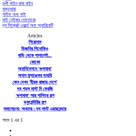
গুপী গাইন বাঘা বাইন
মুক্তধারা
লাইফ অফ পাই
মাই নেইবার তোতোরো
দ্য সিক্রেট ওয়ার্ল্ড অফ অ্যারিয়েটি
Articles
শিরোনাম
ডিজনির পিনোকিও
বাড়ি থেকে পালালেই...
কোকো
অ্যানিমেশনে 'গুগাবাবা'
অ্যান ফ্র্যাঙ্কের ডায়রি
কেন দেখব 'হীরক রাজার দেশে'
দ্য গড্‌স্‌ মাস্ট বি ক্রেজি
'গুগাবাবা' আর শান্তির গল্প
ডকুমেন্টারির গল্প
সমালোচনা: অবতার : দ‍্য লাস্ট এয়ারবেন্ডার
পাতা 1 এর 3