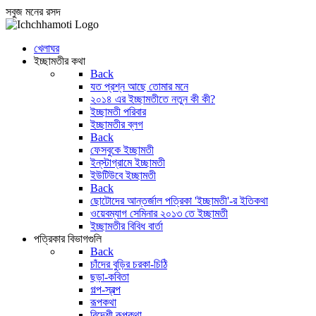
সবুজ মনের রসদ
খেলাঘর
ইচ্ছামতীর কথা
Back
যত প্রশ্ন আছে তোমার মনে
২০১৪ এর ইচ্ছামতীতে নতুন কী কী?
ইচ্ছামতী পরিবার
ইচ্ছামতীর ব্লগ
Back
ফেসবুকে ইচ্ছামতী
ইন্‌স্টাগ্রামে ইচ্ছামতী
ইউটিউবে ইচ্ছামতী
Back
ছোটোদের আন্তর্জাল পত্রিকা 'ইচ্ছামতী'-র ইতিকথা
ওয়েবম্যাগ সেমিনার ২০১৩ তে ইচ্ছামতী
ইচ্ছামতীর বিবিধ বার্তা
পত্রিকার বিভাগগুলি
Back
চাঁদের বুড়ির চরকা-চিঠি
ছড়া-কবিতা
গল্প-স্বল্প
রূপকথা
বিদেশী রূপকথা