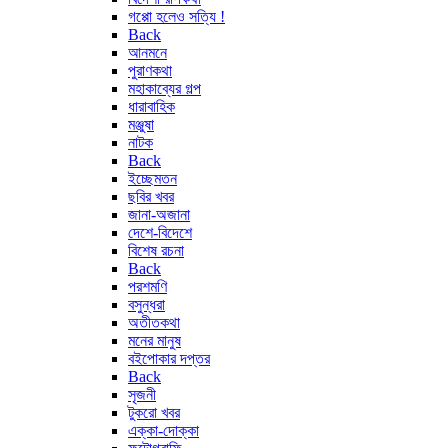
গপ্পো হলেও সত্যি !
Back
আনমনে
পুরাণকথা
মহাকাব্যের গল্প
ধারাবাহিক
মঞ্জুষা
নাটক
Back
ইচ্ছেমতন
ছবির খবর
জানা-অজানা
দেশে-বিদেশে
বিশেষ রচনা
Back
পরশমণি
বসুন্ধরা
অতীতকথা
মনের মানুষ
বইপোকার দপ্তর
Back
সৃজনী
টুকরো খবর
এক্কা-দোক্কা