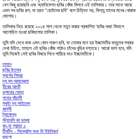
বেশ কিছু ছায়াছবি এবং অ্যানিমেশন ছবির খোঁজ মিলবে এই তালিকায়। তার সাথে আছে
এমন সব ছবির গল্প, যা হয়ত "ছোটদের ছবি" বলে চিহ্নিত নয়, কিন্তু তাদের মনের খোরাক
জোগায়।
তালিকার নিচে রয়েছে ২০১৪ সাল থেকে নতুন ধারায় প্রকাশিত 'ছবির খবর' বিভাগে
আলোচিত হওয়া ছবিগুলোর তালিকা।
তুমি যদি দেখে থাক এমন কোন দারুণ ছবি, যা তোমার মনে হয় ইচ্ছামতীর বন্ধুদের সব্বার
দেখা উচিত, তাহলে এই ছবির খোঁজ পাঠাও চাঁদের বুড়ির দপ্তরে। আরো ভাল হবে, যদি
তুমি নিজেই সেই ছবির বিষয়ে লিখে পাঠিয়ে দাও ইচ্ছামতীকে।
তাহান
ছবির উতসব
স্বর্গের শিশুরা
দ্য ব্লু আমব্রেলা
হীরের আংটি
দুপায়ের ঘোড়া
পথের পাঁচালী
সকুট/ দ্য সাইলেন্স
মাল্লী
ট্যাঙ্গেল্‌ড্‌
স্ট্যানলি কা ডাব্বা
কুং-ফু প্যান্ডা ২
টিনটিন – সিক্রেটস অফ দি ইউনিকর্ন
হ্যুগো