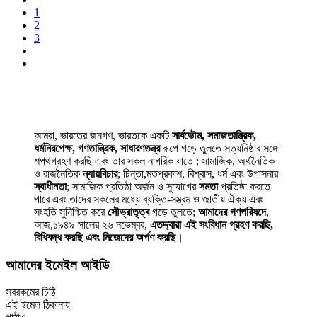
1
2
3
আমরা, ভারতের জনগণ, ভারতকে একটি
সার্বভৌম, সমাজতান্ত্রিক,
ধর্মনিরপেক্ষ, গণতান্ত্রিক, সাধারণতন্ত্র
রূপে গড়ে তুলতে সত্যনিষ্ঠার সঙ্গে
শপথগ্রহণ করছি এবং তার সকল নাগরিক যাতে : সামাজিক, অর্থনৈতিক
ও রাজনৈতিক
ন্যায়বিচার
; চিন্তা,মতপ্রকাশ, বিশ্বাস, ধর্ম এবং উপাসনার
স্বাধীনতা
; সামাজিক প্রতিষ্ঠা অর্জন ও সুযোগের
সমতা
প্রতিষ্ঠা করতে
পারে এবং তাদের সকলের মধ্যে ব্যক্তি-সম্ভ্রম ও জাতীয় ঐক্য এবং
সংহতি সুনিশ্চিত করে
সৌভ্রাতৃত্ব
গড়ে তুলতে;
আমাদের গণপরিষদে
,
আজ,১৯৪৯ সালের ২৬ নভেম্বর,
এতদ্দ্বারা এই সংবিধান গ্রহণ করছি,
বিধিবদ্ধ করছি এবং নিজেদের অর্পণ করছি।
আমাদের ইমেইল আইডি
সবরকমের চিঠি
এই ইমেল ঠিকানায়