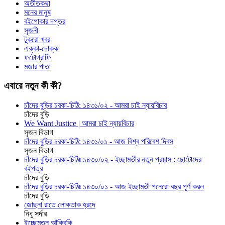
অতীতকথা
মনের মানুষ
বইপোকার দপ্তর
সৃজনী
টুকরো খবর
এক্কা-দোক্কা
ফটোগ্রাফি
মজার পাতা
এবারে নতুন কী কী?
চাঁদের বুড়ির চরকা-চিঠি: ১৪৩১/০২ - আমরা চাই ন্যায়বিচার
চাঁদের বুড়ি
We Want Justice | আমরা চাই ন্যায়বিচার
সৃজন বিভাগ
চাঁদের বুড়ির চরকা-চিঠি: ১৪৩১/০১ - আজ বিশ্ব পরিবেশ দিবস
সৃজন বিভাগ
চাঁদের বুড়ির চরকা-চিঠিঃ ১৪৩০/০২ - ইচ্ছামতীর নতুন প্রয়াস : ছোটোদের
বইপত্র
চাঁদের বুড়ি
চাঁদের বুড়ির চরকা-চিঠিঃ ১৪৩০/০১ - আজ ইচ্ছামতী পনেরো বছর পূর্ণ করল
চাঁদের বুড়ি
জোছনা রাতে লোকতাক হ্রদে
নিধু সর্দার
ইচ্ছেমতন আঁকিবুকি