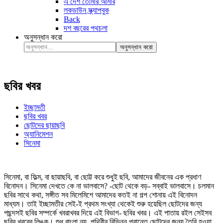
এ দেশ তোমার আমার
লকডাউন স্ক্র্যাপবুক
Back
দশ বছরের পথচলা
অনুসন্ধান করো
অনুসন্ধান করো
ছবির খবর
ইচ্ছামতী
ছবির খবর
ছোটদের ছায়াছবি
অ্যানিমেশন
সিনেমা
সিনেমা, বা ফিল্ম, বা ছায়াছবি, বা ছোট্ট করে শুধুই ছবি, আমাদের জীবনের এক প্রধাণ
বিনোদন। সিনেমা দেখতে কে না ভালবাসে? -ছোট থেকে বড়- সব্বাই ভালবাসে। চলমান
ছবির সাথে কথা, সঙ্গীত সব মিলেমিশে আমাদের কতই না গল্প শোনায় এই বিনোদন
মাধ্যম। তাই ইচ্ছামতীর সেই-ই প্রথম সংখ্যা থেকেই শুরু হয়েছিল ছোটদের জন্য
পছন্দসই ছবির সম্পর্কে খবরাখবর দিয়ে এই বিভাগ- ছবির খবর। এই পাতায় রইল সেইসব
ছবির খবরের লিঙ্ক। শুধু বাংলা নয়, পৃথিবীর বিভিন্ন প্রান্তে ছোটদের জন্য তৈরি হওয়া