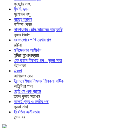
কৃষ্ণেন্দু সাহু
খুঁজছি ছড়া
সুশোভন বসু
গাছের ক্রন্দন
নাফিসা বেগম
সাক্ষাৎকার : চাঁদ-তারাদের কাছাকাছি
সৃজন বিভাগ
ব্যাঙ্গালোরে পাখি দেখার গল্প
রুচিরা
মণিমেখলার আশীর্বাদ
ইন্দিরা মুখোপাধ্যায়
এক ডজন কিশোর গল্প - সুমনা সাহা
বইপোকা
একলা
অনিরুদ্ধ সেন
ইন্দোনেশিয়ার নিজস্ব শিল্পকলা বাটিক
অনিন্দিতা পাল
ছোট্ট সে এক গ্রামে
তরুণ কুমার সরখেল
আশ্চর্য পুকুর ও লক্ষ্মীর পদ্ম
সুমনা সাহা
ইয়েতির আত্মীয়তায়
তন্ময় ধর