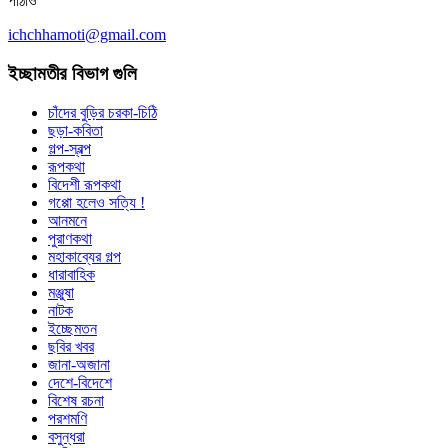
পাঠাও
ichchhamoti@gmail.com
ইচ্ছামতীর বিভাগ গুলি
চাঁদের বুড়ির চরকা-চিঠি
ছড়া-কবিতা
গল্প-স্বল্প
রূপকথা
বিদেশী রূপকথা
গপ্পো হলেও সত্যি !
আনমনে
পুরাণকথা
মহাকাব্যের গল্প
ধারাবাহিক
মঞ্জুষা
নাটক
ইচ্ছেমতন
ছবির খবর
জানা-অজানা
দেশে-বিদেশে
বিশেষ রচনা
পরশমণি
বসুন্ধরা