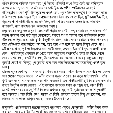
পশ্চিম দিকের খানিকটা অংশ আর পূর্ব দিকের খানিকটা অংশ নিয়ে তৈরি হয় পাকিস্তান
নামের এক নতুন দেশ। একটা দেশের দুটো টুকরো- পশ্চিম পাকিস্তান আর পূর্ব
পাকিস্তান। সেই পূর্ব পাকিস্তানের একটা ছোট্ট গ্রাম ছিল কাঁকনডুবি। কাঁকনডুবি নামে
সেই গ্রামে একটা স্কুল ছিল, গ্রামের মাঝখান দিয়ে বড় রাস্তা ছিল, মন্দির-মসজিদ ছিল,
গ্রামের পাশে কালী-গাং নামের নদী ছিল, নদী পেরিয়ে অচেনা জঙ্গল ছিল, আর ছিল
নানাবয়সী, নানা কাজের এবং অকাজের মানুষ।
রঞ্জুর কাছের বন্ধু হল মামুন। দুজনেরই পড়ায় মন নেই। পড়াশোনার থেকে তাদের বেশি
আনন্দ গ্রামের পথে ঘাটে ঘুরে বেরানোতে, স্কুলে যাওয়া আসার পথে বলাইকাকুর চায়ের
স্টল থেকে ফ্রি তে চা আর কুকি বিস্কুট খাওয়াতে, আর সেখানে রেডিওর খবর শোনাতে।
তবে রেডিওতে খবর ঊর্দুতে পড়া হয়, তাই তারা এক দুটো শব্দ ছাড়া কিছুই বোঝে না।
এটাও বোঝে না, পূর্ব পাকিস্তানে যখন দুটো বাজে, তখন পশ্চিম পাকিস্তানে একটা বাজে
কেন। বলাইকাকুর দোকানে চা খেতে আসা মানুষদের কথাবার্তাও তারা মন দিয়ে শোনে—
তারা দেশের কথা, রাজনীতির কথা, ইলেকশনের কথা আলোচনা করে। রঞ্জু আর মামুন
পুরোটা বোঝে না, কিন্তু 'খুব বুঝেছি' ভাব করে আর নিজেদের মত করে কিছু একটা বুঝে
নেয়।
তাদের স্কুল বেশ বড়— পাকা বাড়ি,খেলার মাঠ আছে, আশেপাশের অনেক গ্রামের ছেলেরা
আর মেয়েরা পড়তে আসে। একদিন তাদের স্কুলে এলেন এক নতুন মাস্টারমশাই। তাঁর
খুবই অল্প বয়স, সবে কলেজে পড়াশোনা করছেন। এক মাস্টারমশাই ছুটি নিয়েছেন বলে তাঁর
বদলে কিছুদিন ক্লাস নেবেন। এই স্যারকে ক্লাসের সবার খুব পছন্দ হল, কারণ তিনি
এসেই বললেন যে যেহেতু তিনি নিজেও এখনও ছাত্র, তাই স্যার এর বদলে 'মাসুদভাই'
বলে ডাকতে। আর তিনি এটাও জানান যে তিনি এসেছেন তাদের কিছু শেখাতে নয়, বরং
তাদের যে যে কাজে আগ্রহ আছে, সেসবে উৎসাহ দিতে।
মাসুদভাই-এর উৎসাহেই রঞ্জুদের স্কুলে প্রথমবার একুশে ফেব্রুয়ারি—শহীদ দিবস পালন
করা হল। আর এর কিছুদিন পরেই শুরু হল বাংলাদেশের স্বাধীনতার যুদ্ধ। গ্রামের সব