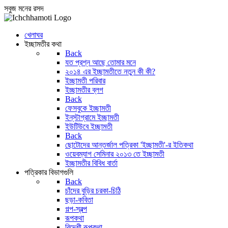
সবুজ মনের রসদ
খেলাঘর
ইচ্ছামতীর কথা
Back
যত প্রশ্ন আছে তোমার মনে
২০১৪ এর ইচ্ছামতীতে নতুন কী কী?
ইচ্ছামতী পরিবার
ইচ্ছামতীর ব্লগ
Back
ফেসবুকে ইচ্ছামতী
ইন্‌স্টাগ্রামে ইচ্ছামতী
ইউটিউবে ইচ্ছামতী
Back
ছোটোদের আন্তর্জাল পত্রিকা 'ইচ্ছামতী'-র ইতিকথা
ওয়েবম্যাগ সেমিনার ২০১৩ তে ইচ্ছামতী
ইচ্ছামতীর বিবিধ বার্তা
পত্রিকার বিভাগগুলি
Back
চাঁদের বুড়ির চরকা-চিঠি
ছড়া-কবিতা
গল্প-স্বল্প
রূপকথা
বিদেশী রূপকথা