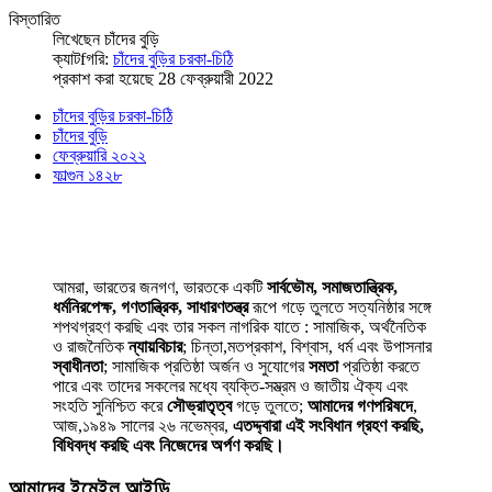
বিস্তারিত
লিখেছেন
চাঁদের বুড়ি
ক্যাটfগরি:
চাঁদের বুড়ির চরকা-চিঠি
প্রকাশ করা হয়েছে 28 ফেব্রুয়ারী 2022
চাঁদের বুড়ির চরকা-চিঠি
চাঁদের বুড়ি
ফেব্রুয়ারি ২০২২
ফাল্গুন ১৪২৮
আমরা, ভারতের জনগণ, ভারতকে একটি
সার্বভৌম, সমাজতান্ত্রিক,
ধর্মনিরপেক্ষ, গণতান্ত্রিক, সাধারণতন্ত্র
রূপে গড়ে তুলতে সত্যনিষ্ঠার সঙ্গে
শপথগ্রহণ করছি এবং তার সকল নাগরিক যাতে : সামাজিক, অর্থনৈতিক
ও রাজনৈতিক
ন্যায়বিচার
; চিন্তা,মতপ্রকাশ, বিশ্বাস, ধর্ম এবং উপাসনার
স্বাধীনতা
; সামাজিক প্রতিষ্ঠা অর্জন ও সুযোগের
সমতা
প্রতিষ্ঠা করতে
পারে এবং তাদের সকলের মধ্যে ব্যক্তি-সম্ভ্রম ও জাতীয় ঐক্য এবং
সংহতি সুনিশ্চিত করে
সৌভ্রাতৃত্ব
গড়ে তুলতে;
আমাদের গণপরিষদে
,
আজ,১৯৪৯ সালের ২৬ নভেম্বর,
এতদ্দ্বারা এই সংবিধান গ্রহণ করছি,
বিধিবদ্ধ করছি এবং নিজেদের অর্পণ করছি।
আমাদের ইমেইল আইডি