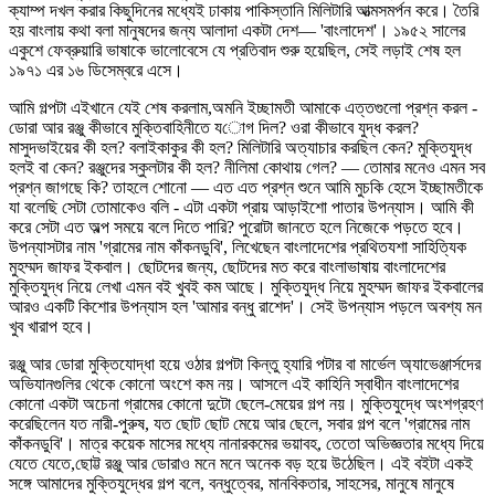
ক্যাম্প দখল করার কিছুদিনের মধ্যেই ঢাকায় পাকিস্তানি মিলিটারি আত্মসমর্পন করে। তৈরি
হয় বাংলায় কথা বলা মানুষদের জন্য আলাদা একটা দেশ— 'বাংলাদেশ'। ১৯৫২ সালের
একুশে ফেব্রুয়ারি ভাষাকে ভালোবেসে যে প্রতিবাদ শুরু হয়েছিল, সেই লড়াই শেষ হল
১৯৭১ এর ১৬ ডিসেম্বরে এসে।
আমি গল্পটা এইখানে যেই শেষ করলাম,অমনি ইচ্ছামতী আমাকে এত্তগুলো প্রশ্ন করল -
ডোরা আর রঞ্জু কীভাবে মুক্তিবাহিনীতে যোগ দিল? ওরা কীভাবে যুদ্ধ করল?
মাসুদভাইয়ের কী হল? বলাইকাকুর কী হল? মিলিটারি অত্যাচার করছিল কেন? মুক্তিযুদ্ধ
হলই বা কেন? রঞ্জুদের স্কুলটার কী হল? নীলিমা কোথায় গেল? — তোমার মনেও এমন সব
প্রশ্ন জাগছে কি? তাহলে শোনো — এত এত প্রশ্ন শুনে আমি মুচকি হেসে ইচ্ছামতীকে
যা বলেছি সেটা তোমাকেও বলি - এটা একটা প্রায় আড়াইশো পাতার উপন্যাস। আমি কী
করে সেটা এত অল্প সময়ে বলে দিতে পারি? পুরোটা জানতে হলে নিজেকে পড়তে হবে।
উপন্যাসটার নাম 'গ্রামের নাম কাঁকনডুবি', লিখেছেন বাংলাদেশের প্রথিতযশা সাহিত্যিক
মুহম্মদ জাফর ইকবাল। ছোটদের জন্য, ছোটদের মত করে বাংলাভাষায় বাংলাদেশের
মুক্তিযুদ্ধ নিয়ে লেখা এমন বই খুবই কম আছে। মুক্তিযুদ্ধ নিয়ে মুহম্মদ জাফর ইকবালের
আরও একটি কিশোর উপন্যাস হল 'আমার বন্ধু রাশেদ'। সেই উপন্যাস পড়লে অবশ্য মন
খুব খারাপ হবে।
রঞ্জু আর ডোরা মুক্তিযোদ্ধা হয়ে ওঠার গল্পটা কিন্তু হ্যারি পটার বা মার্ভেল অ্যাভেঞ্জার্সদের
অভিযানগুলির থেকে কোনো অংশে কম নয়। আসলে এই কাহিনি স্বাধীন বাংলাদেশের
কোনো একটা অচেনা গ্রামের কোনো দুটো ছেলে-মেয়ের গল্প নয়। মুক্তিযুদ্ধে অংশগ্রহণ
করেছিলেন যত নারী-পুরুষ, যত ছোট ছোট মেয়ে আর ছেলে, সবার গল্প বলে 'গ্রামের নাম
কাঁকনডুবি'। মাত্র কয়েক মাসের মধ্যে নানারকমের ভয়াবহ, তেতো অভিজ্ঞতার মধ্যে দিয়ে
যেতে যেতে,ছোট্ট রঞ্জু আর ডোরাও মনে মনে অনেক বড় হয়ে উঠেছিল। এই বইটা একই
সঙ্গে আমাদের মুক্তিযুদ্ধের গল্প বলে, বন্ধুত্বের, মানবিকতার, সাহসের, মানুষে মানুষে