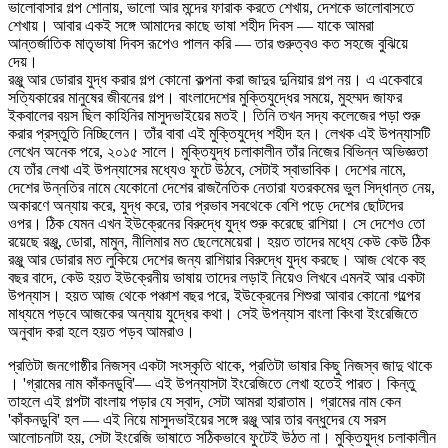
ভালোবাসার গল্প শোনায়, ভালো আর মন্দের ফারাক করতে শেখায়, দেশকে ভালোবাসতে
শেখায়। আবার একই সঙ্গে আমাদের কাছে ভাষা শহীদ দিবস — যাকে আমরা
আন্তর্জাতিক মাতৃভাষা দিবস রূপেও পালন করি — তার গুরুত্বও কত সহজে বুঝিয়ে
দেয়।
রঞ্জু আর ডোরার যুদ্ধ করার গল্প কোনো কল্পনা করা জাদুর দুনিয়ার গল্প নয়। এ একেবারে
সত্যিকারের মানুষের জীবনের গল্প। বাংলাদেশের মুক্তিযুদ্ধের সময়ে, মুহম্মদ জাফর
ইকবালের বয়স ছিল কাহিনির মাসুদভাইয়ের মতই। তিনি তখন সদ্য কলেজের পড়া শুরু
করার প্রস্তুতি নিচ্ছিলেন। তাঁর বাবা এই মুক্তিযুদ্ধে শহীদ হন। লেখক এই উপন্যাসটি
লেখেন অনেক পরে, ২০১৫ সালে। মুক্তিযুদ্ধ চলাকালীন তাঁর নিজের বিভিন্ন অভিজ্ঞতা
যে তাঁর লেখা এই উপন্যাসের মধ্যেও ফুটে উঠবে, সেটাই স্বাভাবিক। দেশের নামে,
দেশের উন্নতির নামে যেকোনো দেশের রাজনৈতিক নেতারা যতরকমের ভুল সিদ্ধান্ত নেয়,
অকারণে অন্যায় করে, যুদ্ধ করে, তার প্রভাব সবথেকে বেশি পড়ে দেশের ছোটদের
ওপর। ঠিক যেমন এখন ইউক্রেনের বিরুদ্ধে যুদ্ধ শুরু করেছে রাশিয়া। সে দেশেও তো
রয়েছে রঞ্জু, ডোরা, মামুন, নীলিমার মত ছেলেমেয়েরা। হয়ত তাদের মধ্যে কেউ কেউ ঠিক
রঞ্জু আর ডোরার মত লুকিয়ে দেশের জন্য রাশিয়ার বিরুদ্ধে যুদ্ধ করছে। আজ থেকে বহু
বছর বাদে, কেউ হয়ত ইউক্রেনীয় ভাষায় তাদের লড়াই নিয়েও লিখবে এমনই আর একটা
উপন্যাস। হয়ত আজ থেকে পঞ্চাশ বছর পরে, ইউক্রেনের শিশুরা আবার কোনো গল্পের
মাধ্যমে পড়বে আজকের অন্যায় যুদ্ধের কথা। সেই উপন্যাস বাংলা কিংবা ইংরেজিতে
অনুবাদ করা হলে হয়ত পড়ব আমরাও।
প্রতিটা জনগোষ্ঠীর নিজস্ব একটা সংস্কৃতি থাকে, প্রতিটা ভাষার কিছু নিজস্ব জাদু থাকে
। 'গ্রামের নাম কাঁকনডুবি'— এই উপন্যাসটা ইংরেজিতে লেখা হতেই পারত। কিন্তু
তাহলে এই গল্পটা বাংলায় পড়ার যে স্বাদ, সেটা আমরা হারাতাম। গ্রামের নাম কেন
'কাঁকনডুবি' হল — এই নিয়ে মাসুদভাইয়ের সঙ্গে রঞ্জু আর তার বন্ধুদের যে সরস
আলোচনাটা হয়, সেটা ইংরেজি ভাষাতে সঠিকভাবে ফুটেই উঠত না। মুক্তিযুদ্ধ চলাকালীন