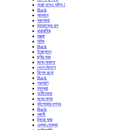
গপ্পো হলেও সত্যি !
Back
আনমনে
পুরাণকথা
মহাকাব্যের গল্প
ধারাবাহিক
মঞ্জুষা
নাটক
Back
ইচ্ছেমতন
ছবির খবর
জানা-অজানা
দেশে-বিদেশে
বিশেষ রচনা
Back
পরশমণি
বসুন্ধরা
অতীতকথা
মনের মানুষ
বইপোকার দপ্তর
Back
সৃজনী
টুকরো খবর
এক্কা-দোক্কা