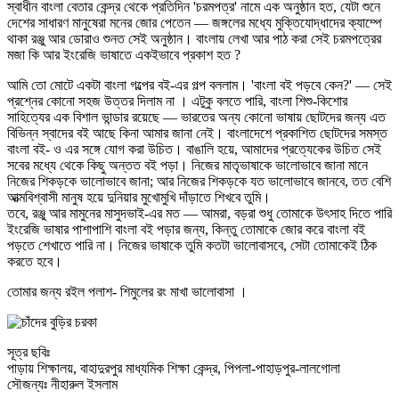
স্বাধীন বাংলা বেতার কেন্দ্র থেকে প্রতিদিন 'চরমপত্র' নামে এক অনুষ্ঠান হত, যেটা শুনে
দেশের সাধারণ মানুষেরা মনের জোর পেতেন — জঙ্গলের মধ্যে মুক্তিযোদ্ধাদের ক্যাম্পে
থাকা রঞ্জু আর ডোরাও শুনত সেই অনুষ্ঠান। বাংলায় লেখা আর পাঠ করা সেই চরমপত্রের
মজা কি আর ইংরেজি ভাষাতে একইভাবে প্রকাশ হত ?
আমি তো মোটে একটা বাংলা গল্পের বই-এর গল্প বললাম। 'বাংলা বই পড়বে কেন?' — সেই
প্রশ্নের কোনো সহজ উত্তর দিলাম না । এটুকু বলতে পারি, বাংলা শিশু-কিশোর
সাহিত্যের এক বিশাল ভান্ডার রয়েছে — ভারতের অন্য কোনো ভাষায় ছোটদের জন্য এত
বিভিন্ন স্বাদের বই আছে কিনা আমার জানা নেই। বাংলাদেশে প্রকাশিত ছোটদের সমস্ত
বাংলা বই- ও এর সঙ্গে যোগ করা উচিত। বাঙালি হয়ে, আমাদের প্রত্যেকের উচিত সেই
সবের মধ্যে থেকে কিছু অন্তত বই পড়া। নিজের মাতৃভাষাকে ভালোভাবে জানা মানে
নিজের শিকড়কে ভালোভাবে জানা; আর নিজের শিকড়কে যত ভালোভাবে জানবে, তত বেশি
আত্মবিশ্বাসী মানুষ হয়ে দুনিয়ার মুখোমুখি দাঁড়াতে শিখবে তুমি।
তবে, রঞ্জু আর মামুনের মাসুদভাই-এর মত — আমরা, বড়রা শুধু তোমাকে উৎসাহ দিতে পারি
ইংরেজি ভাষার পাশাপাশি বাংলা বই পড়ার জন্য, কিন্তু তোমাকে জোর করে বাংলা বই
পড়তে শেখাতে পারি না। নিজের ভাষাকে তুমি কতটা ভালোবাসবে, সেটা তোমাকেই ঠিক
করতে হবে।
তোমার জন্য রইল পলাশ- শিমুলের রং মাখা ভালোবাসা ।
সূত্র ছবিঃ
পাড়ায় শিক্ষালয়, বাহাদুরপুর মাধ্যমিক শিক্ষা কেন্দ্র, পিপলা-পাহাড়পুর-লালগোলা
সৌজন্যঃ নীহারুল ইসলাম