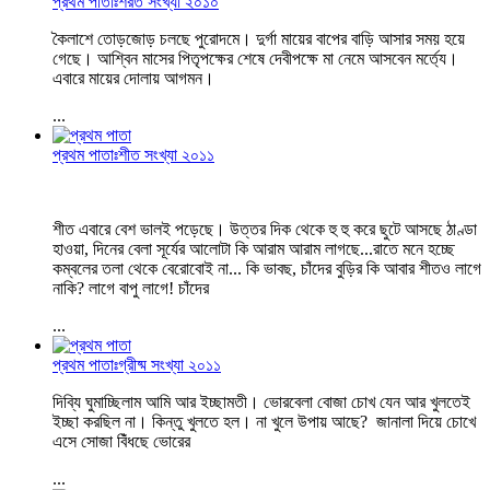
প্রথম পাতাঃশরত সংখ্যা ২০১০
কৈলাশে তোড়জোড় চলছে পুরোদমে। দুর্গা মায়ের বাপের বাড়ি আসার সময় হয়ে
গেছে। আশ্বিন মাসের পিতৃপক্ষের শেষে দেবীপক্ষে মা নেমে আসবেন মর্ত্যে।
এবারে মায়ের দোলায় আগমন।
...
প্রথম পাতাঃশীত সংখ্যা ২০১১
শীত এবারে বেশ ভালই পড়েছে। উত্তর দিক থেকে হু হু করে ছুটে আসছে ঠাণ্ডা
হাওয়া, দিনের বেলা সূর্যের আলোটা কি আরাম আরাম লাগছে...রাতে মনে হচ্ছে
কম্বলের তলা থেকে বেরোবোই না... কি ভাবছ, চাঁদের বুড়ির কি আবার শীতও লাগে
নাকি? লাগে বাপু লাগে! চাঁদের
...
প্রথম পাতাঃগ্রীষ্ম সংখ্যা ২০১১
দিব্যি ঘুমাচ্ছিলাম আমি আর ইচ্ছামতী। ভোরবেলা বোজা চোখ যেন আর খুলতেই
ইচ্ছা করছিল না। কিন্তু খুলতে হল। না খুলে উপায় আছে? জানালা দিয়ে চোখে
এসে সোজা বিঁধছে ভোরের
...