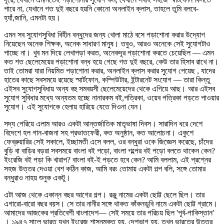
পারে না, যেখানে গত দুই বছরে হয়নি কোনো অনলাইন ক্লাস, তাহলে তুমি বলবে-
হ্যাঁ,জানি, এমনটা হয়।
এমন সব সুযোগসুবিধা বিহীন বন্ধুদের জন্য খোলা মাঠে বসে পড়াশোনা করার উদ্যোগ
নিয়েছেন অনেক শিক্ষক, অনেক সাধারণ মানুষ। তবুও, আরও অনেকে সেই সুযোগটাও
পাচ্ছে না। খুব মন দিয়ে লেখাপড়া করত, অনেকদূর পড়াশোনা করতে চেয়েছিল — এমন
কত শত ছেলেমেয়ের পড়াশোনা বন্ধ হয়ে গেছে গত দুই বছরে, কেউ তার হিসাব রাখে না।
তাই তোমরা যারা নিয়মিত পড়াশোনা করার, অনলাইন ক্লাস করার সুযোগ পেয়েছ , যাদের
হাতের কাছে সবসময়ে রয়েছে স্মার্টফোন, কম্পিউটার, ইন্টারনেট সংযোগ — তারা কিন্তু
এইসব সুযোগসুবিধায় অন্য বহু সমবয়সী ছেলেমেয়েদের থেকে এগিয়ে আছ। আর এইসব
সুযোগ সুবিধার মধ্যে অন্যতম হচ্ছে নানারকম বই,পত্রিকা, ওয়েব পত্রিকা পড়তে পাওয়ার
সুযোগ। এই সুযোগকে হেলায় হারিয়ে যেতে দিওনা যেন।
সদ্য পেরিয়ে এলাম আরও একটা আন্তর্জাতিক মাতৃভাষা দিবস। সারাদিন ধরে দেশে
বিদেশে হল গান-বাজনা সহ প্রভাতফেরী, কত অনুষ্ঠান, কত আলোচনা। একুশে
ফেব্রুয়ারির সেই সকালে, ইচ্ছামতী এসে বলল, ওর বন্ধুরা ওকে জিজ্ঞেস করেছে, চাঁদের
বুড়ি বা বাড়ির বড়রা সবসময়ে বাংলা বই পড়ো, বাংলা গল্পের বই পড়ো বলতে থাকেন কেন?
ইংরেজি বই পড়া কি খারাপ? বাংলা বই-ই পড়তে হবে কেন? আমি বললাম, এই প্রশ্নের
সহজ উত্তর দেওয়া বেশ কঠিন কাজ, আমি বরং তোমায় একটা গল্প বলি, সঙ্গে তোমার
বন্ধুরাও নাহয় শুনুক একটু।
এটা আজ থেকে একান্ন বছর আগের গল্প। রঞ্জু নামের একটা ছোট্ট ছেলে ছিল। তার
এগারো-বারো বছর বয়স। সে তার নানীর সঙ্গে থাকত কাঁকনডুবি নামে একটা ছোট্ট গ্রামে।
আমাদের আজকের প্রতিবেশী বাংলাদেশ— সেই সময়ে তার পরিচয় ছিল 'পূর্ব-পাকিস্তান'
। ১৯৪৭ সালে ভারত যখন ইংরেজ শাসনমুক্ত হয়, দেশভাগ হয়, তখন ভারতের উত্তর