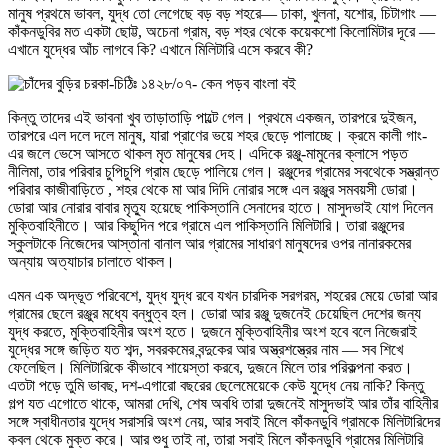
মানুষ প্রথমে ভাবল, যুদ্ধ তো লেগেছে বড় বড় শহরে— ঢাকা, খুলনা, যশোর, চিটাগাং —
কাঁকনডুবির মত একটা ছোট্ট, অচেনা গ্রাম, বড় শহর থেকে কয়েকশো কিলোমিটার দূরে —
এখানে যুদ্ধের আঁচ লাগবে কি? এখানে মিলিটারি এসে করবে কী?
কিন্তু তাদের এই ভাবনা খুব তাড়াতাড়ি পাল্টে গেল। প্রথমে একজন, তারপরে দুইজন,
তারপরে এল দলে দলে মানুষ, যারা প্রাণের ভয়ে শহর ছেড়ে পালাচ্ছে। ক্রমে কালী গাং-
এর জলে ভেসে আসতে থাকল মৃত মানুষের দেহ। এদিকে রঞ্জু-মামুনের ক্লাসে পড়ত
নীলিমা, তার পরিবার চুপিচুপি গ্রাম ছেড়ে পালিয়ে গেল। রঞ্জুদের গ্রামের সবথেকে সম্ভ্রান্ত
পরিবার কাজীবাড়িতে , শহর থেকে মা আর দিদি নোরার সঙ্গে এল রঞ্জুর সমবয়সী ডোরা।
ডোরা আর নোরার বাবার মৃত্যু হয়েছে পাকিস্তানি সেনাদের হাতে। মাসুদভাই যোগ দিলেন
মুক্তিবাহিনীতে। আর কিছুদিন পরে গ্রামে এল পাকিস্তানি মিলিটারি। তারা রঞ্জুদের
স্কুলটাকে নিজেদের আস্তানা বানাল আর গ্রামের সাধারণ মানুষদের ওপর নানারকমের
অন্যায় অত্যাচার চালাতে থাকল।
এমন এক অদ্ভূত পরিবেশে, যুদ্ধ যুদ্ধ রবে যখন চারদিক সরগরম, শহরের মেয়ে ডোরা আর
গ্রামের ছেলে রঞ্জুর মধ্যে বন্ধুত্ব হল। ডোরা আর রঞ্জু দুজনেই চেয়েছিল দেশের জন্য
যুদ্ধ করতে, মুক্তিবাহিনীর অংশ হতে। দুজনে মুক্তিবাহিনীর অংশ হবে বলে নিজেরাই
যুদ্ধের সঙ্গে জড়িত যত শব্দ, সবরকমের বন্দুকের আর অস্ত্রশস্ত্রের নাম — সব শিখে
ফেলেছিল। মিলিটারিকে কীভাবে শায়েস্তা করবে, দুজনে মিলে তার পরিকল্পনা করত।
এতটা পড়ে তুমি ভাবছ, দশ-এগারো বছরের ছেলেমেয়েকে কেউ যুদ্ধে নেয় নাকি? কিন্তু
গল্প যত এগোতে থাকে, আমরা দেখি, শেষ অবধি তারা দুজনেই মাসুদভাই আর তাঁর বাহিনীর
সঙ্গে স্বাধীনতার যুদ্ধে সরাসরি অংশ নেয়, আর সবাই মিলে কাঁকনডুবি গ্রামকে মিলিটারিদের
কবল থেকে মুক্ত করে। আর শুধু তাই না, তারা সবাই মিলে কাঁকনডুবি গ্রামের মিলিটারি