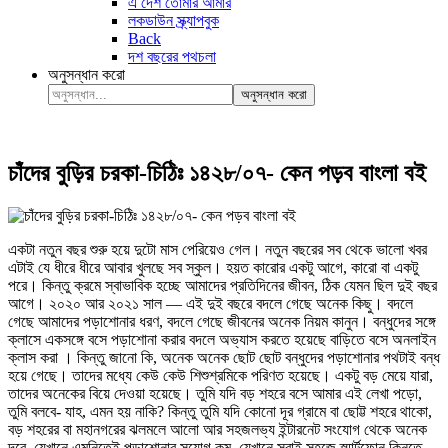
এ দেশ তোমার আমার
লকডাউন স্ক্র্যাপবুক
Back
দশ বছরের পথচলা
অনুসন্ধান করো
অনুসন্ধান করো
চাঁদের বুড়ির চরকা-চিঠিঃ ১৪২৮/০৭- কেন পড়ব বাংলা বই
একটা নতুন বছর শুরু হয়ে দুটো মাস পেরিয়েও গেল। নতুন বছরের সব থেকে ভালো খবর
এটাই যে ধীরে ধীরে আবার খুলছে সব স্কুল। হয়ত কারোর একটু আগে, কারো বা একটু
পরে। কিন্তু ক্রমে স্বাভাবিক হচ্ছে আমাদের প্রতিদিনের জীবন, ঠিক যেমন ছিল দুই বছর
আগে। ২০২০ আর ২০২১ সাল — এই দুই বছরে বদলে গেছে অনেক কিছু। বদলে
গেছে আমাদের পড়াশোনার ধরণ, বদলে গেছে জীবনের অনেক নিয়ম কানুন। বন্ধুদের সঙ্গে
ক্লাসে একসঙ্গে বসে পড়াশোনা করার বদলে অভ্যাস করতে হয়েছে বাড়িতে বসে অনলাইন
ক্লাস করা । কিন্তু জানো কি, অনেক অনেক ছোট ছোট বন্ধুদের পড়াশোনার পথটাই বন্ধ
হয়ে গেছে। তাদের মধ্যে কেউ কেউ শিশুশ্রমিকে পরিণত হয়েছে। একটু বড় মেয়ে যারা,
তাদের অনেকের বিয়ে দেওয়া হয়েছে। তুমি যদি বড় শহরে বসে আমার এই লেখা পড়ো,
তুমি বলবে- যাহ, এমন হয় নাকি? কিন্তু তুমি যদি কোনো দূর গ্রামে বা ছোট্ট শহরে থাকো,
বড় শহরের বা মহানগরের ঝলমলে আলো আর সহজলভ্য ইন্টারনেট সংযোগ থেকে অনেক
দূরে, যেখানে এমনিতেই পড়াশোনার সুযোগ কম, যেখানে সবাই সহজে স্মার্টফোন কিনতে