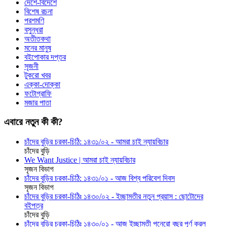
দেশে-বিদেশে
বিশেষ রচনা
পরশমণি
বসুন্ধরা
অতীতকথা
মনের মানুষ
বইপোকার দপ্তর
সৃজনী
টুকরো খবর
এক্কা-দোক্কা
ফটোগ্রাফি
মজার পাতা
এবারে নতুন কী কী?
চাঁদের বুড়ির চরকা-চিঠি: ১৪৩১/০২ - আমরা চাই ন্যায়বিচার
চাঁদের বুড়ি
We Want Justice | আমরা চাই ন্যায়বিচার
সৃজন বিভাগ
চাঁদের বুড়ির চরকা-চিঠি: ১৪৩১/০১ - আজ বিশ্ব পরিবেশ দিবস
সৃজন বিভাগ
চাঁদের বুড়ির চরকা-চিঠিঃ ১৪৩০/০২ - ইচ্ছামতীর নতুন প্রয়াস : ছোটোদের
বইপত্র
চাঁদের বুড়ি
চাঁদের বুড়ির চরকা-চিঠিঃ ১৪৩০/০১ - আজ ইচ্ছামতী পনেরো বছর পূর্ণ করল