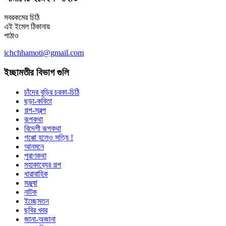
সবরকমের চিঠি
এই ইমেল ঠিকানায়
পাঠাও
ichchhamoti@gmail.com
ইচ্ছামতীর বিভাগ গুলি
চাঁদের বুড়ির চরকা-চিঠি
ছড়া-কবিতা
গল্প-স্বল্প
রূপকথা
বিদেশী রূপকথা
গপ্পো হলেও সত্যি !
আনমনে
পুরাণকথা
মহাকাব্যের গল্প
ধারাবাহিক
মঞ্জুষা
নাটক
ইচ্ছেমতন
ছবির খবর
জানা-অজানা