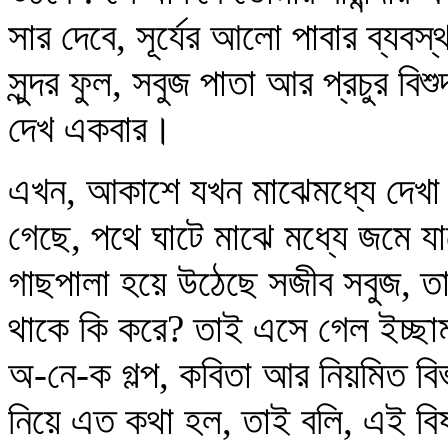
সার দেবে, সূর্যের আলো পাবার ব্যবস
সুন্দর ফুল, সবুজ পাতা আর প্রচুর ব
দেখ একবার।
এখন, আকাশে যখন মাঝেমধ্যে দেখা যা
গেছে, পথে ঘাটে মাঝে মধ্যে জমে যাচ
গাছপালা হয়ে উঠেছে সজীব সবুজ, তাহ
থাকে কি করে? তাই এসে গেল ইচ্ছামতী
অ-নে-ক গল্প, কবিতা আর নিয়মিত বিভ
নিয়ে এত কথা হল, তাই বলি, এই বিষয়