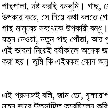
গাছপালা, নষ্ট করছি বনভূমি। গাছ,
উপকার করে, সে নিয়ে কথা বলতে গ
গাছ মানুষের সবথেকে উপকারী বন্ধু
যত্ন নেওয়া, নতুন গাছ পোঁতা, আর
এই ভাবনা নিয়েই বর্ষাকালে অনেক 
করা হয়। তুমি কি এইরকম কোন অনুষ
এই প্রসঙ্গেই বলি, জান তো, বৃক্
নতুন ভাবে উতসাহিত করেছিলেন কবিগ