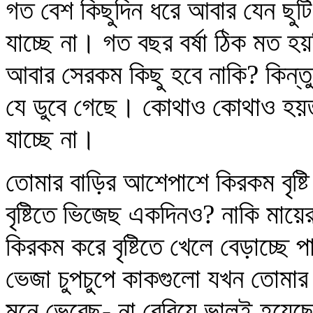
গত বেশ কিছুদিন ধরে আবার যেন ছুটি
যাচ্ছে না। গত বছর বর্ষা ঠিক মত
আবার সেরকম কিছু হবে নাকি? কিন্ত
যে ডুবে গেছে। কোথাও কোথাও হয়ত
যাচ্ছে না।
তোমার বাড়ির আশেপাশে কিরকম বৃষ্টি
বৃষ্টিতে ভিজেছ একদিনও? নাকি মায়ের ক
কিরকম করে বৃষ্টিতে খেলে বেড়াচ্ছে প
ভেজা চুপচুপে কাকগুলো যখন তোমার 
মনে ভেবেছ- না বেরিয়ে ভালই হয়েছে