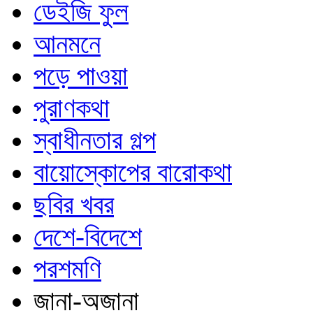
ডেইজি ফুল
আনমনে
পড়ে পাওয়া
পুরাণকথা
স্বাধীনতার গল্প
বায়োস্কোপের বারোকথা
ছবির খবর
দেশে-বিদেশে
পরশমণি
জানা-অজানা