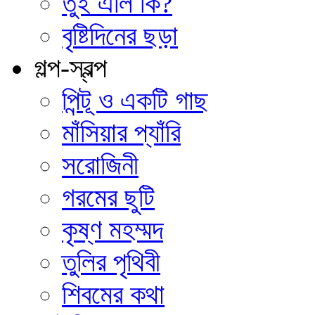
তুই এলি কি?
বৃষ্টিদিনের ছড়া
গল্প-স্বল্প
পিন্টূ ও একটি গাছ
মাঁসিয়ার প্যাঁরি
সরোজিনী
গরমের ছুটি
কৃষ্ণ মহম্মদ
তুলির পৃথিবী
শিবমের কথা