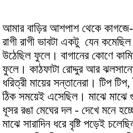
আমার বাড়ির আশপাশ থেকে কাগজে-কল
রাগী রাগী ভাবটা একটু যেন কমেছি
উঠেছিল ফুলে। বাগানের কোণে কামিন
ফুলে। কাঠফাটা রোদ্দুর আর ঝলসানো
ধরিত্রী মায়ের সন্তানেরা। টিপ টিপ,
ঠিক সময়েই এসেছিল। মাঝে মাঝে গুর
ধূসর রঙা মেঘের দল - দেখে মনে হচ্
মাঝে সারাদিন ধরে বৃষ্টি পড়েই চলেছ