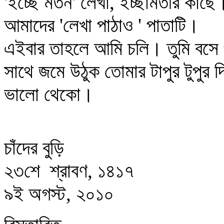
'ইচ্ছে মতন' লেখা, ইচ্ছামতীর কাছ
আমাদের 'লেখা পাঠাও ' পাতাটি।
এইবার তাহলে আমি চলি। তুমি বসে 
সাথে জমে উঠুক তোমার টাপুর টুপুর দ
ভালো থেকো।
চাঁদের বুড়ি
২৩শে শ্রাবণ, ১৪১৭
৯ই অগস্ট, ২০১০