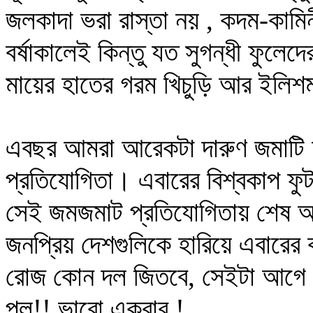
জলকাদা ভরা রাস্তা নয় , কদম-কামিনী
বর্ষাকালেই কিন্তু যত সুগন্ধী ফু
মায়ের হাতের গরম খিচুড়ি আর ইলিশ
এবছর আমরা আরেকটা দারুণ জমাটি অন
প্রতিযোগিতা। এবারের বিশ্বকাপ ফ
সেই জমজমাট প্রতিযোগিতায় শেষ অবধি 
জনপ্রিয় দেশগুলিকে হারিয়ে এবারে
রোজ কোন দল জিতবে, সেইটা আগে 
পল!! ভাবো একবার !