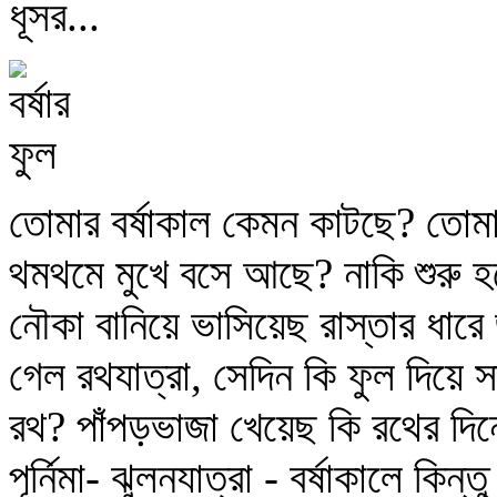
ধূসর...
তোমার বর্ষাকাল কেমন কাটছে? তো
থমথমে মুখে বসে আছে? নাকি শুরু হয়
নৌকা বানিয়ে ভাসিয়েছ রাস্তার ধা
গেল রথযাত্রা, সেদিন কি ফুল দিয়ে 
রথ? পাঁপড়ভাজা খেয়েছ কি রথের দিনে? 
পূর্নিমা- ঝুলনযাত্রা - বর্ষাকালে কি