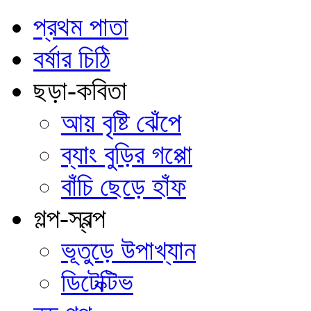
প্রথম পাতা
বর্ষার চিঠি
ছড়া-কবিতা
আয় বৃষ্টি ঝেঁপে
ব্যাং বুড়ির গপ্পো
বাঁচি ছেড়ে হাঁফ
গল্প-স্বল্প
ভূতুড়ে উপাখ্যান
ডিটেক্টিভ