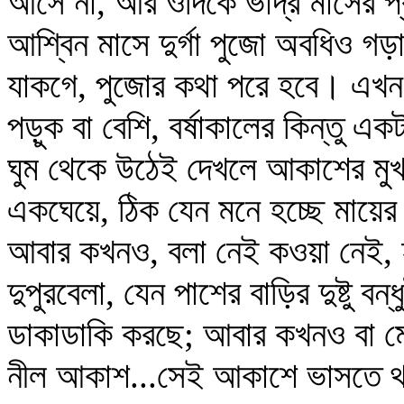
আসে না, আর ওদিকে ভাদ্র মাসের প্র
আশ্বিন মাসে দুর্গা পুজো অবধিও গড়
যাকগে, পুজোর কথা পরে হবে। এখন তো
পড়ুক বা বেশি, বর্ষাকালের কিন্তু এ
ঘুম থেকে উঠেই দেখলে আকাশের মু
একঘেয়ে, ঠিক যেন মনে হচ্ছে মায়ের
আবার কখনও, বলা নেই কওয়া নেই, হ
দুপুরবেলা, যেন পাশের বাড়ির দুষ্টু বন
ডাকাডাকি করছে; আবার কখনও বা মে
নীল আকাশ...সেই আকাশে ভাসতে থাক