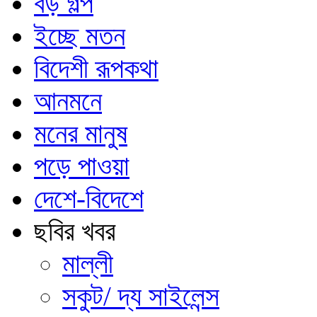
বড় গল্প
ইচ্ছে মতন
বিদেশী রূপকথা
আনমনে
মনের মানুষ
পড়ে পাওয়া
দেশে-বিদেশে
ছবির খবর
মাল্লী
সকুট/ দ্য সাইলেন্স