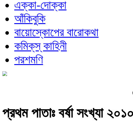
এক্কা-দোক্কা
আঁকিবুকি
বায়োস্কোপের বারোকথা
কমিক্‌স্‌ কাহিনী
পরশমণি
প্রথম পাতাঃ বর্ষা সংখ্যা ২০১