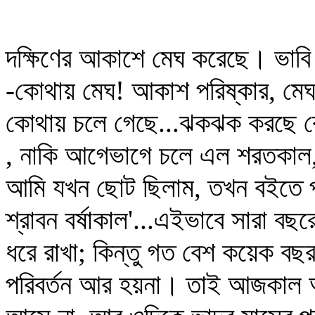
দক্ষিণের আকাশে মেঘ করেছে। ভাবি ব
-কোথায় মেঘ! আকাশ পরিষ্কার, মেঘ
কোথায় চলে গেছে...ঝকঝক করছে রোদ,
, নাকি আগেভাগে চলে এল শরতকাল,
আমি যখন ছোট ছিলাম, তখন বইতে পড়ে
শ্রাবন বর্ষাকাল'...এইভাবে সারা ব
ধরে রাখা; কিন্তু গত বেশ কয়েক বছ
পরিবর্তন আর হয়না। তাই আজকাল আ