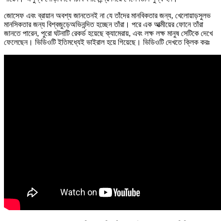
জোসেফ এবং ব্রায়ান অবশ্য জানতেনই না যে তাঁদের মানবিকতার জন্য, খেলোয়াড়সুলভ
মানসিকতার জন্য বিশ্বজুড়েঅভিনন্দিত হচ্ছেন তাঁরা। পরে এক আত্মীয়ের ফোনে তাঁরা
জানতে পারেন, পুরো ঘটনাটি রেকর্ড হয়েছে ক্যামেরায়, এবং লক্ষ লক্ষ মানুষ সেটিকে দেখে
ফেলেছেন। ভিডিওটি ইতিমধ্যেই ভাইরাল হয়ে গিয়েছে। ভিডিওটি দেখতে ক্লিক করঃ