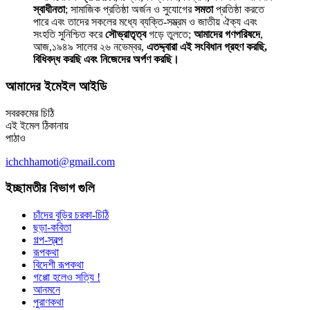
স্বাধীনতা
; সামাজিক প্রতিষ্ঠা অর্জন ও সুযোগের
সমতা
প্রতিষ্ঠা করতে
পারে এবং তাদের সকলের মধ্যে ব্যক্তি-সম্ভ্রম ও জাতীয় ঐক্য এবং
সংহতি সুনিশ্চিত করে
সৌভ্রাতৃত্ব
গড়ে তুলতে;
আমাদের গণপরিষদে
,
আজ,১৯৪৯ সালের ২৬ নভেম্বর,
এতদ্দ্বারা এই সংবিধান গ্রহণ করছি,
বিধিবদ্ধ করছি এবং নিজেদের অর্পণ করছি।
আমাদের ইমেইল আইডি
সবরকমের চিঠি
এই ইমেল ঠিকানায়
পাঠাও
ichchhamoti@gmail.com
ইচ্ছামতীর বিভাগ গুলি
চাঁদের বুড়ির চরকা-চিঠি
ছড়া-কবিতা
গল্প-স্বল্প
রূপকথা
বিদেশী রূপকথা
গপ্পো হলেও সত্যি !
আনমনে
পুরাণকথা