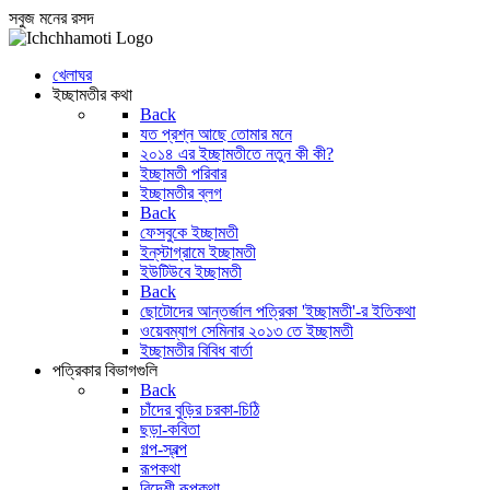
সবুজ মনের রসদ
খেলাঘর
ইচ্ছামতীর কথা
Back
যত প্রশ্ন আছে তোমার মনে
২০১৪ এর ইচ্ছামতীতে নতুন কী কী?
ইচ্ছামতী পরিবার
ইচ্ছামতীর ব্লগ
Back
ফেসবুকে ইচ্ছামতী
ইন্‌স্টাগ্রামে ইচ্ছামতী
ইউটিউবে ইচ্ছামতী
Back
ছোটোদের আন্তর্জাল পত্রিকা 'ইচ্ছামতী'-র ইতিকথা
ওয়েবম্যাগ সেমিনার ২০১৩ তে ইচ্ছামতী
ইচ্ছামতীর বিবিধ বার্তা
পত্রিকার বিভাগগুলি
Back
চাঁদের বুড়ির চরকা-চিঠি
ছড়া-কবিতা
গল্প-স্বল্প
রূপকথা
বিদেশী রূপকথা