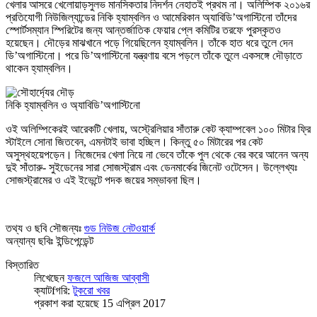
খেলার আসরে খেলোয়াড়সুলভ মানসিকতার নিদর্শন নেহাতই প্রথম না। অলিম্পিক ২০১৬র
প্রতিযোগী নিউজিল্যান্ডের নিকি হ্যাম্বলিন ও আমেরিকান অ্যাবিডি’অগাস্টিনো তাঁদের
স্পোর্টসম্যান স্পিরিটের জন্য আন্তর্জাতিক ফেয়ার প্লে কমিটির তরফে পুরস্কৃতও
হয়েছেন। দৌড়ের মাঝখানে পড়ে গিয়েছিলেন হ্যাম্বলিন। তাঁকে হাত ধরে তুলে দেন
ডি’অগাস্টিনো। পরে ডি’অগাস্টিনো যন্ত্রণায় বসে পড়লে তাঁকে তুলে একসঙ্গে দৌড়াতে
থাকেন হ্যাম্বলিন।
নিকি হ্যাম্বলিন ও অ্যাবিডি’অগাস্টিনো
ওই অলিম্পিকেরই আরেকটি খেলায়, অস্ট্রেলিয়ার সাঁতারু কেট ক্যাম্পবেল ১০০ মিটার ফ্রি
স্টাইলে সোনা জিতবেন, এমনটাই ভাবা হচ্ছিল। কিন্তু ৫০ মিটারের পর কেট
অসুস্থহয়েপড়েন। নিজেদের খেলা নিয়ে না ভেবে তাঁকে পুল থেকে বের করে আনেন অন্য
দুই সাঁতারু- সুইডেনের সারা সোজস্ট্রাম এবং ডেনমার্কের জিনেট ওটেসেন। উল্লেখ্যঃ
সোজস্ট্রামের ও এই ইভেন্টে পদক জয়ের সম্ভাবনা ছিল।
তথ্য ও ছবি সৌজন্যঃ
গুড নিউজ নেটওয়ার্ক
অন্যান্য ছবিঃ ইন্ডিপেন্ডেন্ট
বিস্তারিত
লিখেছেন
ফজলে আজিজ আব্বাসী
ক্যাটfগরি:
টুকরো খবর
প্রকাশ করা হয়েছে 15 এপ্রিল 2017