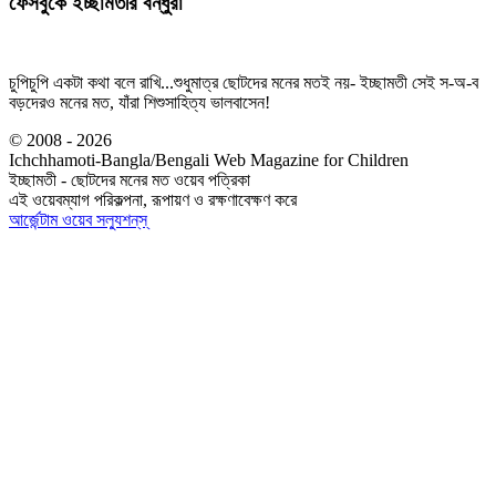
ফেসবুকে ইচ্ছামতীর বন্ধুরা
চুপিচুপি একটা কথা বলে রাখি...শুধুমাত্র ছোটদের মনের মতই নয়- ইচ্ছামতী সেই স-অ-ব
বড়দেরও মনের মত, যাঁরা শিশুসাহিত্য ভালবাসেন!
© 2008 - 2026
Ichchhamoti-Bangla/Bengali Web Magazine for Children
ইচ্ছামতী - ছোটদের মনের মত ওয়েব পত্রিকা
এই ওয়েবম্যাগ পরিকল্পনা, রূপায়ণ ও রক্ষণাবেক্ষণ করে
আর্জেন্টাম ওয়েব সল্যুশন্‌স্‌