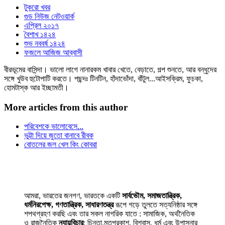
টুকরো খবর
গুড নিউজ নেটওয়ার্ক
এপ্রিল ২০১৭
বৈশাখ ১৪২৪
শুভ নববর্ষ ১৪২৪
ফজলে আজিজ আব্বাসী
বীরভূমের বাসিন্দা। ভালো লাগে নানারকম খাবার খেতে, বেড়াতে, গল্প শুনতে, আর বন্ধুদের
সঙ্গে খুউব হুটোপাটি করতে। পছন্দঃ টিনটিন, হাঁদাভোঁদা, বাঁটুল...আইসক্রিম, ফুচকা,
হোমটাস্ক আর ইচ্ছামতী।
More articles from this author
পরিবেশকে ভালোবেসে...
ভুট্টা দিয়ে জুতো বানাবে রীবক
বোতলের জল খেল কিং কোবরা
আমরা, ভারতের জনগণ, ভারতকে একটি
সার্বভৌম, সমাজতান্ত্রিক,
ধর্মনিরপেক্ষ, গণতান্ত্রিক, সাধারণতন্ত্র
রূপে গড়ে তুলতে সত্যনিষ্ঠার সঙ্গে
শপথগ্রহণ করছি এবং তার সকল নাগরিক যাতে : সামাজিক, অর্থনৈতিক
ও রাজনৈতিক
ন্যায়বিচার
; চিন্তা,মতপ্রকাশ, বিশ্বাস, ধর্ম এবং উপাসনার