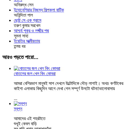
অনিরুদ্ধ সেন
ইন্দোনেশিয়ার নিজস্ব শিল্পকলা বাটিক
অনিন্দিতা পাল
ছোট্ট সে এক গ্রামে
তরুণ কুমার সরখেল
আশ্চর্য পুকুর ও লক্ষ্মীর পদ্ম
সুমনা সাহা
ইয়েতির আত্মীয়তায়
তন্ময় ধর
আরও পড়তে পারো...
বোতলের জল খেল কিং কোবরা
আমরা বেশিরভাগ মানুষই সাপ দেখলে উল্টোদিকে দৌড় লাগাই। অথচ কর্ণাটকের
কাইগা এলাকায় কিছুদিন আগে দেখা গেল সম্পূর্ণ উলটো ঘটনা!ভালোবাসায়
...
স্বপ্ন
আমাদের এই শহরটাতে
শুধুই কেবল বাড়ি
সব বাড়ি প্রায় আকাশছোঁয়া