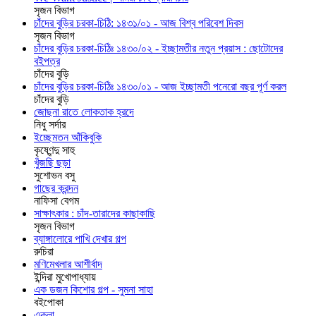
সৃজন বিভাগ
চাঁদের বুড়ির চরকা-চিঠি: ১৪৩১/০১ - আজ বিশ্ব পরিবেশ দিবস
সৃজন বিভাগ
চাঁদের বুড়ির চরকা-চিঠিঃ ১৪৩০/০২ - ইচ্ছামতীর নতুন প্রয়াস : ছোটোদের
বইপত্র
চাঁদের বুড়ি
চাঁদের বুড়ির চরকা-চিঠিঃ ১৪৩০/০১ - আজ ইচ্ছামতী পনেরো বছর পূর্ণ করল
চাঁদের বুড়ি
জোছনা রাতে লোকতাক হ্রদে
নিধু সর্দার
ইচ্ছেমতন আঁকিবুকি
কৃষ্ণেন্দু সাহু
খুঁজছি ছড়া
সুশোভন বসু
গাছের ক্রন্দন
নাফিসা বেগম
সাক্ষাৎকার : চাঁদ-তারাদের কাছাকাছি
সৃজন বিভাগ
ব্যাঙ্গালোরে পাখি দেখার গল্প
রুচিরা
মণিমেখলার আশীর্বাদ
ইন্দিরা মুখোপাধ্যায়
এক ডজন কিশোর গল্প - সুমনা সাহা
বইপোকা
একলা