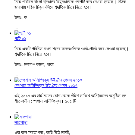
নিচে পরিচিত বাংলা শব্দগুলির চিহ্নগুলিকে লোপাট করে দেওয়া হয়েছে। সঠিক
জায়গায় সঠিক চিহ্ন বসিয়ে শব্দটিকে চিনে নিতে হবে।
উদাঃ- ক
...
পাল্টি ০১
নিচে একটি পরিচিত বাংলা শব্দের অক্ষরগুলিকে ওলট-পালট করে দেওয়া হয়েছে।
শব্দটিকে চিনে নিতে হবে।
উদাঃ- মলাক= কমলা, গাতা
...
স্পেশাল অলিম্পিক্‌স উইণ্টার গেমস ২০১৭
এই ২০১৭ এর মার্চ মাসের চোদ্দ থেকে পঁচিশ তারিখে অস্ট্রিয়াতে অনুষ্ঠিত হল
শীতকালীন স্পেশাল অলিম্পিক্‌স। ১০৫ টি
...
সাতপাড়া
ওরা বলে 'সাতোপদা', ভারি মিঠে নামটি,