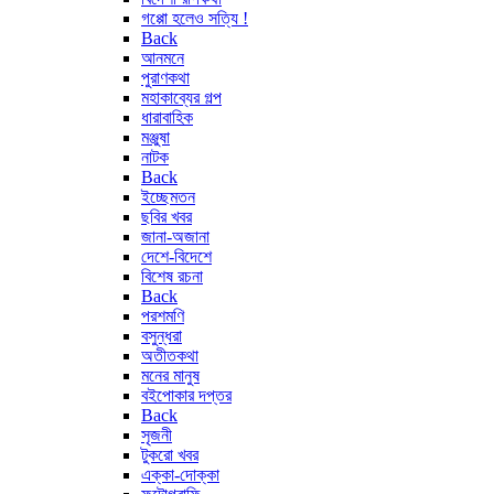
গপ্পো হলেও সত্যি !
Back
আনমনে
পুরাণকথা
মহাকাব্যের গল্প
ধারাবাহিক
মঞ্জুষা
নাটক
Back
ইচ্ছেমতন
ছবির খবর
জানা-অজানা
দেশে-বিদেশে
বিশেষ রচনা
Back
পরশমণি
বসুন্ধরা
অতীতকথা
মনের মানুষ
বইপোকার দপ্তর
Back
সৃজনী
টুকরো খবর
এক্কা-দোক্কা