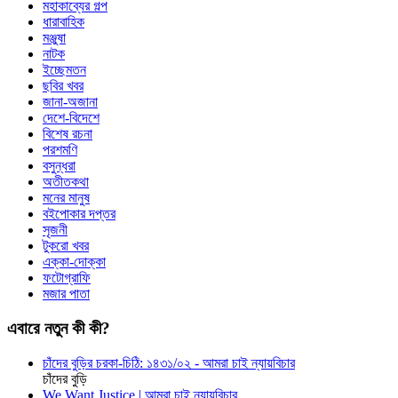
মহাকাব্যের গল্প
ধারাবাহিক
মঞ্জুষা
নাটক
ইচ্ছেমতন
ছবির খবর
জানা-অজানা
দেশে-বিদেশে
বিশেষ রচনা
পরশমণি
বসুন্ধরা
অতীতকথা
মনের মানুষ
বইপোকার দপ্তর
সৃজনী
টুকরো খবর
এক্কা-দোক্কা
ফটোগ্রাফি
মজার পাতা
এবারে নতুন কী কী?
চাঁদের বুড়ির চরকা-চিঠি: ১৪৩১/০২ - আমরা চাই ন্যায়বিচার
চাঁদের বুড়ি
We Want Justice | আমরা চাই ন্যায়বিচার