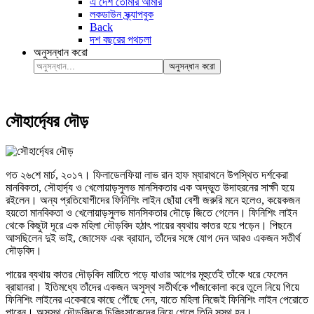
এ দেশ তোমার আমার
লকডাউন স্ক্র্যাপবুক
Back
দশ বছরের পথচলা
অনুসন্ধান করো
অনুসন্ধান করো
সৌহার্দ্যের দৌড়
গত ২৬শে মার্চ, ২০১৭। ফিলাডেলফিয়া লাভ রান হাফ ম্যারাথনে উপস্থিত দর্শকেরা
মানবিকতা, সৌহার্দ্য ও খেলোয়াড়সুলভ মানসিকতার এক অদ্ভুত উদাহরনের সাক্ষী হয়ে
রইলেন। অন্য প্রতিযোগীদের ফিনিশিং লাইন ছোঁয়া বেশী জরুরি মনে হলেও, কয়েকজন
হয়তো মানবিকতা ও খেলোয়াড়সুলভ মানসিকতার দৌড়ে জিতে গেলেন। ফিনিশিং লাইন
থেকে কিছুটা দূরে এক মহিলা দৌড়বিদ হঠাৎ পায়ের ব্যথায় কাতর হয়ে পড়েন। পিছনে
আসছিলেন দুই ভাই, জোসেফ এবং ব্রায়ান, তাঁদের সঙ্গে যোগ দেন আরও একজন সতীর্থ
দৌড়বিদ।
পায়ের ব্যথায় কাতর দৌড়বিদ মাটিতে পড়ে যাওার আগের মূহুর্তেই তাঁকে ধরে ফেলেন
ব্রায়ানরা। ইতিমধ্যে তাঁদের একজন অসুস্থ সতীর্থকে পাঁজাকোলা করে তুলে নিয়ে গিয়ে
ফিনিশিং লাইনের একেবারে কাছে পৌঁছে দেন, যাতে মহিলা নিজেই ফিনিশিং লাইন পেরোতে
পারেন। অসুস্থ দৌড়বিদকে চিকিৎসাকেন্দ্রে নিয়ে গেলে তিনি সুস্থ হন।