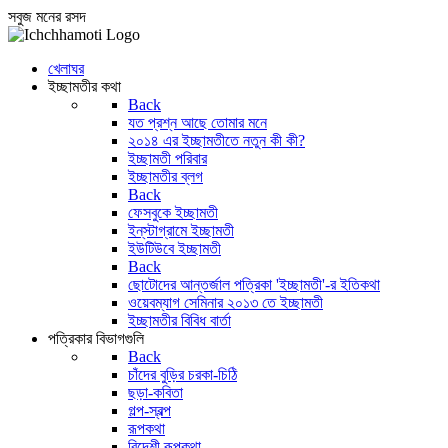
সবুজ মনের রসদ
খেলাঘর
ইচ্ছামতীর কথা
Back
যত প্রশ্ন আছে তোমার মনে
২০১৪ এর ইচ্ছামতীতে নতুন কী কী?
ইচ্ছামতী পরিবার
ইচ্ছামতীর ব্লগ
Back
ফেসবুকে ইচ্ছামতী
ইন্‌স্টাগ্রামে ইচ্ছামতী
ইউটিউবে ইচ্ছামতী
Back
ছোটোদের আন্তর্জাল পত্রিকা 'ইচ্ছামতী'-র ইতিকথা
ওয়েবম্যাগ সেমিনার ২০১৩ তে ইচ্ছামতী
ইচ্ছামতীর বিবিধ বার্তা
পত্রিকার বিভাগগুলি
Back
চাঁদের বুড়ির চরকা-চিঠি
ছড়া-কবিতা
গল্প-স্বল্প
রূপকথা
বিদেশী রূপকথা