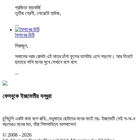
প্রজিতা ব্যানার্জি
তৃতীয় শ্রেণী, লোরেটো হাউজ,
...
বৈশাখের চিঠি
সিরাজুল,
সকালের নরম রোদটা এই মাত্র চাঁপা ফুলের ডালটায় এসে পড়লো। আর তিনটে
ছাতারে পাখি মনের সুখে সেখানে বসে বসে
...
ফেসবুকে ইচ্ছামতীর বন্ধুরা
চুপিচুপি একটা কথা বলে রাখি...শুধুমাত্র ছোটদের মনের মতই নয়- ইচ্ছামতী সেই স-অ-ব
বড়দেরও মনের মত, যাঁরা শিশুসাহিত্য ভালবাসেন!
© 2008 - 2026