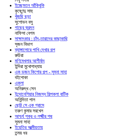
ইচ্ছেমতন আঁকিবুকি
কৃষ্ণেন্দু সাহু
খুঁজছি ছড়া
সুশোভন বসু
গাছের ক্রন্দন
নাফিসা বেগম
সাক্ষাৎকার : চাঁদ-তারাদের কাছাকাছি
সৃজন বিভাগ
ব্যাঙ্গালোরে পাখি দেখার গল্প
রুচিরা
মণিমেখলার আশীর্বাদ
ইন্দিরা মুখোপাধ্যায়
এক ডজন কিশোর গল্প - সুমনা সাহা
বইপোকা
একলা
অনিরুদ্ধ সেন
ইন্দোনেশিয়ার নিজস্ব শিল্পকলা বাটিক
অনিন্দিতা পাল
ছোট্ট সে এক গ্রামে
তরুণ কুমার সরখেল
আশ্চর্য পুকুর ও লক্ষ্মীর পদ্ম
সুমনা সাহা
ইয়েতির আত্মীয়তায়
তন্ময় ধর