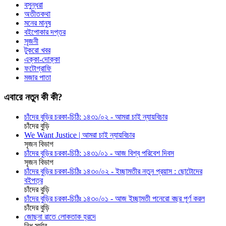
বসুন্ধরা
অতীতকথা
মনের মানুষ
বইপোকার দপ্তর
সৃজনী
টুকরো খবর
এক্কা-দোক্কা
ফটোগ্রাফি
মজার পাতা
এবারে নতুন কী কী?
চাঁদের বুড়ির চরকা-চিঠি: ১৪৩১/০২ - আমরা চাই ন্যায়বিচার
চাঁদের বুড়ি
We Want Justice | আমরা চাই ন্যায়বিচার
সৃজন বিভাগ
চাঁদের বুড়ির চরকা-চিঠি: ১৪৩১/০১ - আজ বিশ্ব পরিবেশ দিবস
সৃজন বিভাগ
চাঁদের বুড়ির চরকা-চিঠিঃ ১৪৩০/০২ - ইচ্ছামতীর নতুন প্রয়াস : ছোটোদের
বইপত্র
চাঁদের বুড়ি
চাঁদের বুড়ির চরকা-চিঠিঃ ১৪৩০/০১ - আজ ইচ্ছামতী পনেরো বছর পূর্ণ করল
চাঁদের বুড়ি
জোছনা রাতে লোকতাক হ্রদে
নিধু সর্দার