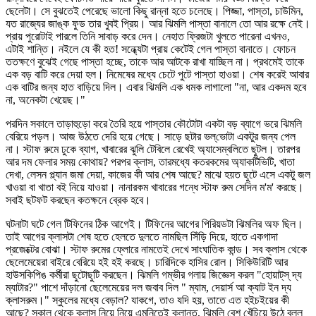
ছেলেটা। সে বুঝতেই পেরেছে ভালো কিছু রান্না হতে চলেছে। পিজ্জা, পাস্তা, চাউমিন,
যত রাজ্যের জাঙ্ক ফুড তার খুবই প্রিয়। আর ঝিমলি পাস্তা বানালে তো আর রক্ষে নেই।
প্রায় পুরোটাই পারলে তিনি সাবাড় করে দেন। নেহাত ফ্রিজটা খুলতে পারেনা এখনও,
এটাই শান্তি। নইলে যে কী হত! সন্ধ্যেটা প্রায় কেটেই গেল পাস্তা বানাতে। ফোচন
ততক্ষণে বুঝেই গেছে পাস্তা হচ্ছে, তাকে আর আটকে রাখা যাচ্ছিল না। প্রথমেই তাকে
এক বড় বাটি করে দেয়া হল। নিমেষের মধ্যে চেটে পুটে পাস্তা হাওয়া। শেষ করেই আবার
এক বাটির জন্য হাত বাড়িয়ে দিল। এবার ঝিমলি এক ধমক লাগালো "না, আর একদম হবে
না, অনেকটা খেয়েছ।"
পরদিন সকালে তাড়াহুড়ো করে তৈরি হয়ে পাস্তার কৌটোটা একটা বড় ব্যাগে ভরে ঝিমলি
বেরিয়ে পড়ল। আজ উঠতে দেরি হয়ে গেছে। সাড়ে ছটার ভল্‌ভোটা একটুর জন্য পেল
না। স্টাফ রুমে ঢুকে ব্যাগ, খাবারের ঝুলি টেবিলে রেখেই অ্যাসেম্বলিতে ছুটল। তারপর
আর দম ফেলার সময় কোথায়? পরপর ক্লাস, তারমধ্যে কতরকমের অ্যাকটিভিটি, খাতা
দেখা, লেসন প্ল্যান জমা দেয়া, কাজের কী আর শেষ আছে? মাঝে হয়ত ছুটে এসে একটু জল
খাওয়া বা খাতা বই নিয়ে যাওয়া। নানারকম খাবারের গন্ধে স্টাফ রুম সেদিন ম'ম' করছে।
সবাই ছটফট করছেন কতক্ষনে ব্রেক হবে।
ঘটনাটা ঘটে গেল টিফিনের ঠিক আগেই। টিফিনের আগের পিরিয়ডটা ঝিমলির অফ ছিল।
তাই আগের ক্লাসটা শেষ হতে হেলতে দুলতে নামছিল সিঁড়ি দিয়ে, হাতে একগাদা
প্রজেক্টের বোঝা। স্টাফ রুমের ফ্লোরে নামতেই দেখে সাংঘাতিক কান্ড। সব ক্লাস থেকে
ছেলেমেয়েরা বাইরে বেরিয়ে হই হই করছে। চারিদিকে হাসির রোল। সিকিউরিটি আর
হাউসকিপিঙ কর্মীরা ছুটোছুটি করছেন। ঝিমলি গম্ভীর গলায় জিজ্ঞেস করল "হোয়াট্‌স্‌ দ্য
ম্যাটার?" পাশে দাঁড়ানো ছেলেমেয়ের দল জবাব দিল " ম্যাম, দেয়ার্স আ ক্যাট ইন দ্য
ক্লাসরুম।" স্কুলের মধ্যে বেড়াল? যাকগে, তাও যদি হয়, তাতে এত হইচইয়ের কী
আছে? সকাল থেকে ক্লাস নিয়ে নিয়ে এমনিতেই ক্লান্ত, ঝিমলি বেশ খেঁচিয়ে উঠে বলল