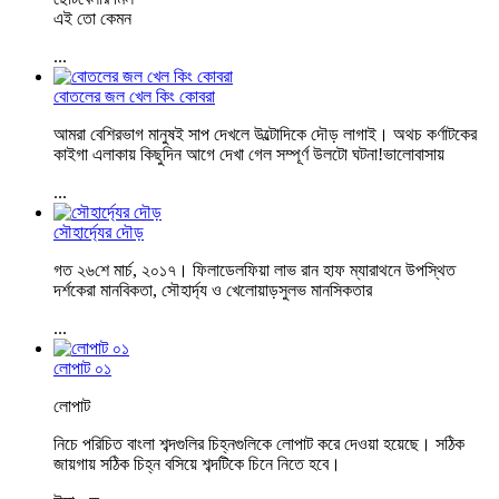
এই তো কেমন
...
বোতলের জল খেল কিং কোবরা
আমরা বেশিরভাগ মানুষই সাপ দেখলে উল্টোদিকে দৌড় লাগাই। অথচ কর্ণাটকের
কাইগা এলাকায় কিছুদিন আগে দেখা গেল সম্পূর্ণ উলটো ঘটনা!ভালোবাসায়
...
সৌহার্দ্যের দৌড়
গত ২৬শে মার্চ, ২০১৭। ফিলাডেলফিয়া লাভ রান হাফ ম্যারাথনে উপস্থিত
দর্শকেরা মানবিকতা, সৌহার্দ্য ও খেলোয়াড়সুলভ মানসিকতার
...
লোপাট ০১
লোপাট
নিচে পরিচিত বাংলা শব্দগুলির চিহ্নগুলিকে লোপাট করে দেওয়া হয়েছে। সঠিক
জায়গায় সঠিক চিহ্ন বসিয়ে শব্দটিকে চিনে নিতে হবে।