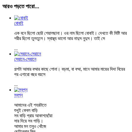
আরও পড়তে পারো...
বোবাই
এক বনে ছিলো ছোট্ট শেয়ালছানা। ওর নাম ছিলো বোবাই। দেখতে কী মিষ্টি আর
শরীর ছিলো তুলতুলে। স্বাস্থ্য ভালো আর নাদুস নুদুস। তাই সে
...
সেয়ানে-সেয়ানে
গল্পটা আমার বম্মার কাছে শোনা। বড়মা, বা বম্মা, মানে আমার মায়ের দিদা বিয়ের
পর এগারো বছর বয়সে
...
স্বপ্ন
আমাদের এই শহরটাতে
শুধুই কেবল বাড়ি
সব বাড়ি প্রায় আকাশছোঁয়া
সার দিয়ে সব গাড়ি।
আমার মন তবুও খোঁজে
ছোটবেলার মিল