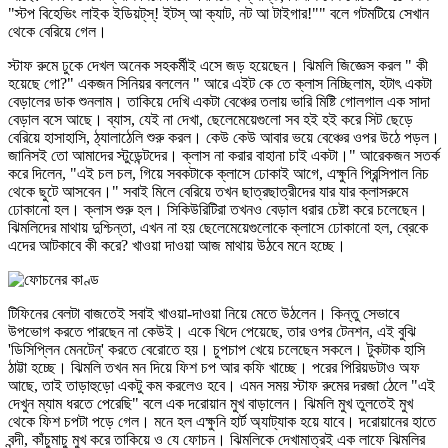
"স্টপ বিহেভিং লাইক ইডিয়ট্‌স্‌! ইটস্‌ আ ক্যাট, নট আ টাইগার!"" বলে গটমটিয়ে সেখান
থেকে বেরিয়ে গেল।
স্টাফ রুমে ঢুকে দেখল অনেক সহকর্মীই এসে জড় হয়েছেন। ঝিমলি জিজ্ঞেস করল " কী
হয়েছে গো?" একজন সিনিয়র বললেন " আরে এইট কে তে ক্লাস নিচ্ছিলাম, হটাৎ একটা
বেড়ালের ডাক শুনলাম। তাকিয়ে দেখি একটা বেঞ্চের তলায় ভারি মিষ্টি গোলগাল এক সাদা
বেড়াল বসে আছে। ব্যাস, যেই না দেখা, ছেলেমেয়েগুলো সব হই হই করে সিট ছেড়ে
বেরিয়ে হাসাহাসি, ঠ্যালাঠেলি শুরু করল। কেউ কেউ আবার ভয়ে বেঞ্চের ওপর উঠে পড়ল।
জানিসই তো আমাদের স্টুডেন্টদের। ক্লাস না করার বাহানা চাই একটা।" আরেকজন সতর্ক
করে দিলেন, "এই চল চল, গিয়ে সবকটাকে ক্লাসে ঢোকাই আগে, এক্ষুনি প্রিন্সিপাল নিচ
থেকে ছুটে আসবেন।" সবাই মিলে বেরিয়ে তখন ছাত্রছাত্রীদের যার যার ক্লাসরুমে
ঢোকানো হল। ক্লাস শুরু হল। সিকিউরিটিরা তখনও বেড়াল ধরার চেষ্টা করে চলেছেন।
ঝিমলিদের মাথায় দুশ্চিন্তা, এখন না হয় ছেলেমেয়েগুলোকে ক্লাসে ঢোকানো হল, ব্রেকে
এদের আটকাবে কী করে? খাওয়া দাওয়া আজ মাথায় উঠবে মনে হচ্ছে।
টিফিনের বেলটা বাজতেই সবাই খাওয়া-দাওয়া নিয়ে মেতে উঠলেন। কিন্তু সেভাবে
উপভোগ করতে পারছেন না কেউই। একে খিদে পেয়েছে, তার ওপর টেনশন, এই বুঝি
'ডিসিপ্লিন মেনটেন্‌' করতে বেরোতে হয়। চুপচাপ খেয়ে চলেছেন সকলে। টুকটাক হাসি
ঠাট্টা হচ্ছে। ঝিমলি তখন মন দিয়ে ফিশ চপ আর কফি খাচ্ছে। পরের পিরিয়ডটাও অফ
আছে, তাই তাড়াহুড়ো একটু কম করলেও হবে। এমন সময় স্টাফ রুমের দরজা ঠেলে "এই
দেখুন ম্যাম ধরতে পেরেছি" বলে এক দরোয়ান মুখ বাড়ালেন। ঝিমলি মুখ তুলতেই মুখ
থেকে ফিশ চপটা পড়ে গেল। মনে হল এক্ষুনি হার্ট অ্যাট্যাক হয়ে যাবে। দরোয়ানের হাতে
বন্দী, কাঁচুমাচু মুখ করে তাকিয়ে ও যে ফোচন। ঝিমলিকে দেখামাত্রই এক লাফে ঝিমলির