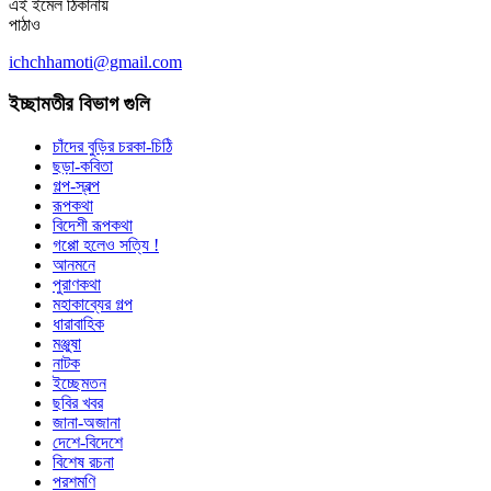
এই ইমেল ঠিকানায়
পাঠাও
ichchhamoti@gmail.com
ইচ্ছামতীর বিভাগ গুলি
চাঁদের বুড়ির চরকা-চিঠি
ছড়া-কবিতা
গল্প-স্বল্প
রূপকথা
বিদেশী রূপকথা
গপ্পো হলেও সত্যি !
আনমনে
পুরাণকথা
মহাকাব্যের গল্প
ধারাবাহিক
মঞ্জুষা
নাটক
ইচ্ছেমতন
ছবির খবর
জানা-অজানা
দেশে-বিদেশে
বিশেষ রচনা
পরশমণি