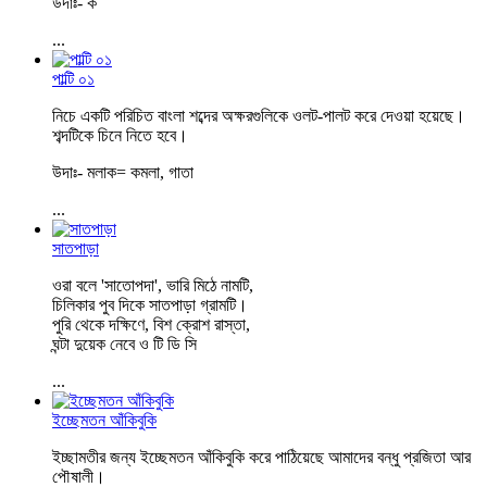
উদাঃ- ক
...
পাল্টি ০১
নিচে একটি পরিচিত বাংলা শব্দের অক্ষরগুলিকে ওলট-পালট করে দেওয়া হয়েছে।
শব্দটিকে চিনে নিতে হবে।
উদাঃ- মলাক= কমলা, গাতা
...
সাতপাড়া
ওরা বলে 'সাতোপদা', ভারি মিঠে নামটি,
চিলিকার পুব দিকে সাতপাড়া গ্রামটি।
পুরি থেকে দক্ষিণে, বিশ ক্রোশ রাস্তা,
ঘন্টা দুয়েক নেবে ও টি ডি সি
...
ইচ্ছেমতন আঁকিবুকি
ইচ্ছামতীর জন্য ইচ্ছেমতন আঁকিবুকি করে পাঠিয়েছে আমাদের বন্ধু প্রজিতা আর
পৌষালী।