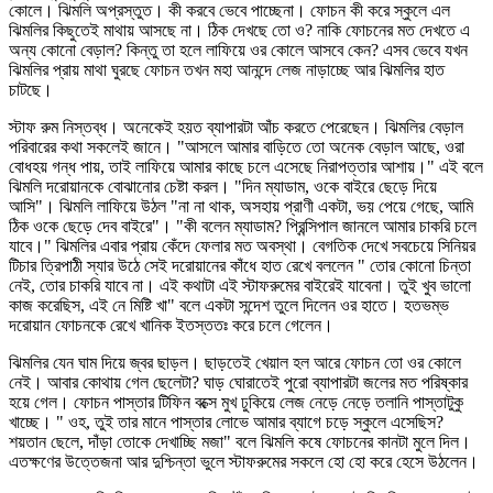
কোলে। ঝিমলি অপ্রস্তুত। কী করবে ভেবে পাচ্ছেনা। ফোচন কী করে স্কুলে এল
ঝিমলির কিছুতেই মাথায় আসছে না। ঠিক দেখছে তো ও? নাকি ফোচনের মত দেখতে এ
অন্য কোনো বেড়াল? কিন্তু তা হলে লাফিয়ে ওর কোলে আসবে কেন? এসব ভেবে যখন
ঝিমলির প্রায় মাথা ঘুরছে ফোচন তখন মহা আনন্দে লেজ নাড়াচ্ছে আর ঝিমলির হাত
চাটছে।
স্টাফ রুম নিস্তব্ধ। অনেকেই হয়ত ব্যাপারটা আঁচ করতে পেরেছেন। ঝিমলির বেড়াল
পরিবারের কথা সকলেই জানে। "আসলে আমার বাড়িতে তো অনেক বেড়াল আছে, ওরা
বোধহয় গন্ধ পায়, তাই লাফিয়ে আমার কাছে চলে এসেছে নিরাপত্তার আশায়।" এই বলে
ঝিমলি দরোয়ানকে বোঝানোর চেষ্টা করল। "দিন ম্যাডাম, ওকে বাইরে ছেড়ে দিয়ে
আসি"। ঝিমলি লাফিয়ে উঠল "না না থাক, অসহায় প্রাণী একটা, ভয় পেয়ে গেছে, আমি
ঠিক ওকে ছেড়ে দেব বাইরে"। "কী বলেন ম্যাডাম? প্রিন্সিপাল জানলে আমার চাকরি চলে
যাবে।" ঝিমলির এবার প্রায় কেঁদে ফেলার মত অবস্থা। বেগতিক দেখে সবচেয়ে সিনিয়র
টিচার ত্রিপাঠী স্যার উঠে সেই দরোয়ানের কাঁধে হাত রেখে বললেন " তোর কোনো চিন্তা
নেই, তোর চাকরি যাবে না। এই কথাটা এই স্টাফরুমের বাইরেই যাবেনা। তুই খুব ভালো
কাজ করেছিস, এই নে মিষ্টি খা" বলে একটা সন্দেশ তুলে দিলেন ওর হাতে। হতভম্ভ
দরোয়ান ফোচনকে রেখে খানিক ইতস্ততঃ করে চলে গেলেন।
ঝিমলির যেন ঘাম দিয়ে জ্বর ছাড়ল। ছাড়তেই খেয়াল হল আরে ফোচন তো ওর কোলে
নেই। আবার কোথায় গেল ছেলেটা? ঘাড় ঘোরাতেই পুরো ব্যাপারটা জলের মত পরিষ্কার
হয়ে গেল। ফোচন পাস্তার টিফিন বক্সে মুখ ঢুকিয়ে লেজ নেড়ে নেড়ে তলানি পাস্তাটুকু
খাচ্ছে। " ওহ, তুই তার মানে পাস্তার লোভে আমার ব্যাগে চড়ে স্কুলে এসেছিস?
শয়তান ছেলে, দাঁড়া তোকে দেখাচ্ছি মজা" বলে ঝিমলি কষে ফোচনের কানটা মুলে দিল।
এতক্ষণের উত্তেজনা আর দুশ্চিন্তা ভুলে স্টাফরুমের সকলে হো হো করে হেসে উঠলেন।