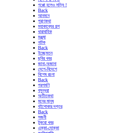
গপ্পো হলেও সত্যি !
Back
আনমনে
পুরাণকথা
মহাকাব্যের গল্প
ধারাবাহিক
মঞ্জুষা
নাটক
Back
ইচ্ছেমতন
ছবির খবর
জানা-অজানা
দেশে-বিদেশে
বিশেষ রচনা
Back
পরশমণি
বসুন্ধরা
অতীতকথা
মনের মানুষ
বইপোকার দপ্তর
Back
সৃজনী
টুকরো খবর
এক্কা-দোক্কা