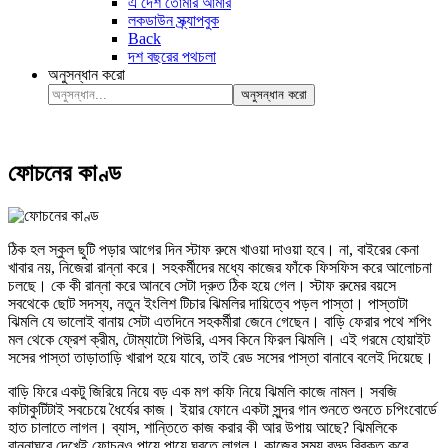
এ দেশ তোমার আমার
লকডাউন স্ক্র্যাপবুক
Back
দশ বছরের পথচলা
অনুসন্ধান করো
অনুসন্ধান করো
ফোচনের কাণ্ড
ঠিক হল স্কুল ছুটি পড়ার আগের দিন স্টাফ রুমে খাওয়া দাওয়া হবে। না, বাইরের কেনা
খাবার নয়, নিজেরা রান্না করে। সহকর্মীদের মধ্যে কাজের ফাঁকে ফিসফিস করে আলোচনা
চলছে। কে কী রান্না করে আনবে সেটা দ্রুত ঠিক হয়ে গেল। স্টাফ রুমের বয়সে
সবথেকে ছোট সদস্য, নতুন ইংলিশ টিচার ঝিমলির দায়িত্বে পড়ল পাস্তা। পাস্তাটা
ঝিমলি যে ভালোই বানায় সেটা এতদিনে সহকর্মীরা জেনে গেছেন। বাড়ি ফেরার পথে শপিং
মল থেকে ফ্রেশ ক্রীম, টোম্যাটো পিউরি, এসব কিনে ফিরল ঝিমলি। এই গরমে হোয়াইট
সসের পাস্তা তাড়াতাড়ি খারাপ হয়ে যাবে, তাই রেড সসের পাস্তা বানাবে বলেই দিয়েছে।
বাড়ি ফিরে একটু জিরিয়ে নিয়ে বড় এক মগ কফি নিয়ে ঝিমলি কাজে নামল। সবজি
কাটাকুটিটাই সবচেয়ে ধৈর্যের কাজ। ইয়ার ফোনে একটা সুন্দর গান শুনতে শুনতে চপিংবোর্ডে
হাত চালাতে লাগল। ব্যাস, শান্তিতে কাজ করার কী আর উপায় আছে? ঝিমলিকে
রান্নাঘরে দেখেই ফোচনও পায়ে পায়ে ঘুরতে লাগল। কাজের সময় বড্ড বিরক্ত করে