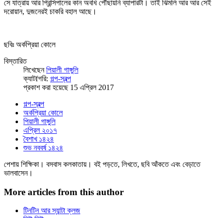
সে যাত্রায় আর প্রিন্সিপালের কান অবধি পৌঁছায়নি ব্যাপারটা। তাই ঝিমলি আর আর সেই
দরোয়ান, দুজনেরই চাকরি বহাল আছে।
ছবিঃ অর্কপ্রিয়া কোলে
বিস্তারিত
লিখেছেন
পিয়ালী গাঙ্গুলি
ক্যাটfগরি:
গল্প-স্বল্প
প্রকাশ করা হয়েছে 15 এপ্রিল 2017
গল্প-স্বল্প
অর্কপ্রিয়া​ কোলে
পিয়ালী গাঙ্গুলি
এপ্রিল ২০১৭
বৈশাখ ১৪২৪
শুভ নববর্ষ ১৪২৪
পেশায় শিক্ষিকা। বসবাস কলকাতায়। বই পড়তে, লিখতে, ছবি আঁকতে এবং বেড়াতে
ভালবাসেন।
More articles from this author
টিনটিন আর স্যান্টা ক্লজ