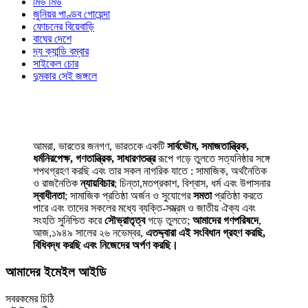
মিউ মিউ
জুনিয়র পাণ্ডব গোয়েন্দা
ফোচনের বিয়েবাড়ি
বাঘের দেশে
দ্য ক্যান্ডি বম্বার
সাইকেল চোর
দুমকার সেই জঙ্গলে
আমরা, ভারতের জনগণ, ভারতকে একটি
সার্বভৌম, সমাজতান্ত্রিক,
ধর্মনিরপেক্ষ, গণতান্ত্রিক, সাধারণতন্ত্র
রূপে গড়ে তুলতে সত্যনিষ্ঠার সঙ্গে
শপথগ্রহণ করছি এবং তার সকল নাগরিক যাতে : সামাজিক, অর্থনৈতিক
ও রাজনৈতিক
ন্যায়বিচার
; চিন্তা,মতপ্রকাশ, বিশ্বাস, ধর্ম এবং উপাসনার
স্বাধীনতা
; সামাজিক প্রতিষ্ঠা অর্জন ও সুযোগের
সমতা
প্রতিষ্ঠা করতে
পারে এবং তাদের সকলের মধ্যে ব্যক্তি-সম্ভ্রম ও জাতীয় ঐক্য এবং
সংহতি সুনিশ্চিত করে
সৌভ্রাতৃত্ব
গড়ে তুলতে;
আমাদের গণপরিষদে
,
আজ,১৯৪৯ সালের ২৬ নভেম্বর,
এতদ্দ্বারা এই সংবিধান গ্রহণ করছি,
বিধিবদ্ধ করছি এবং নিজেদের অর্পণ করছি।
আমাদের ইমেইল আইডি
সবরকমের চিঠি