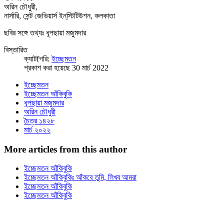
অরিন চৌধুরী,
নার্সারি, সেন্ট জেভিয়ার্স ইন্‌স্টিটিউশন, কলকাতা
ছবির সঙ্গে তথ্যঃ ধূপছায়া মজুমদার
বিস্তারিত
ক্যাটfগরি:
ইচ্ছেমতন
প্রকাশ করা হয়েছে 30 মার্চ 2022
ইচ্ছেমতন
ইচ্ছেমতন আঁকিবুকি
ধূপছায়া মজুমদার
অরিন চৌধুরী
চৈত্র ১৪২৮
মার্চ ২০২২
More articles from this author
ইচ্ছেমতন আঁকিবুকি
ইচ্ছেমতন আঁকিবুকিঃ আঁকবে তুমি, লিখব আমরা
ইচ্ছেমতন আঁকিবুকি
ইচ্ছেমতন আঁকিবুকি