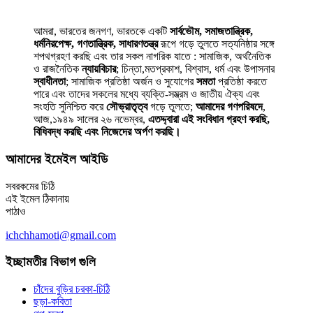
আমরা, ভারতের জনগণ, ভারতকে একটি
সার্বভৌম, সমাজতান্ত্রিক,
ধর্মনিরপেক্ষ, গণতান্ত্রিক, সাধারণতন্ত্র
রূপে গড়ে তুলতে সত্যনিষ্ঠার সঙ্গে
শপথগ্রহণ করছি এবং তার সকল নাগরিক যাতে : সামাজিক, অর্থনৈতিক
ও রাজনৈতিক
ন্যায়বিচার
; চিন্তা,মতপ্রকাশ, বিশ্বাস, ধর্ম এবং উপাসনার
স্বাধীনতা
; সামাজিক প্রতিষ্ঠা অর্জন ও সুযোগের
সমতা
প্রতিষ্ঠা করতে
পারে এবং তাদের সকলের মধ্যে ব্যক্তি-সম্ভ্রম ও জাতীয় ঐক্য এবং
সংহতি সুনিশ্চিত করে
সৌভ্রাতৃত্ব
গড়ে তুলতে;
আমাদের গণপরিষদে
,
আজ,১৯৪৯ সালের ২৬ নভেম্বর,
এতদ্দ্বারা এই সংবিধান গ্রহণ করছি,
বিধিবদ্ধ করছি এবং নিজেদের অর্পণ করছি।
আমাদের ইমেইল আইডি
সবরকমের চিঠি
এই ইমেল ঠিকানায়
পাঠাও
ichchhamoti@gmail.com
ইচ্ছামতীর বিভাগ গুলি
চাঁদের বুড়ির চরকা-চিঠি
ছড়া-কবিতা