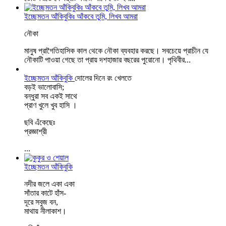
ইচ্ছেমতন আঁকিবুকিঃ আঁকবে তুমি, লিখব আমরা
নৌকা
মানুষ প্রাগৈতিহাসিক কাল থেকে নৌকা ব্যবহার করছে। সবচেয়ে প্রাচীন যে
নৌকাটি পাওয়া গেছে তা প্রায় দশহাজার বছরের পুরোনো। পৃথিবীর...
ইচ্ছেমতন আঁকিবুকি
দোলের দিনে রং খেলতে
বড়ই ভালোবাসি;
বন্ধুরা সব একই সাথে
প্রাণ খুলে খুব হাসি ।
ছবি এঁকেছেঃ
প্রজ্ঞাশ্রী
...
ইচ্ছেমতন আঁকিবুকি
নদীর জলে একা একা
সাঁতার কাটে হাঁস-
দূরে সবুজ বন,
মাথায় নীলাকাশ।