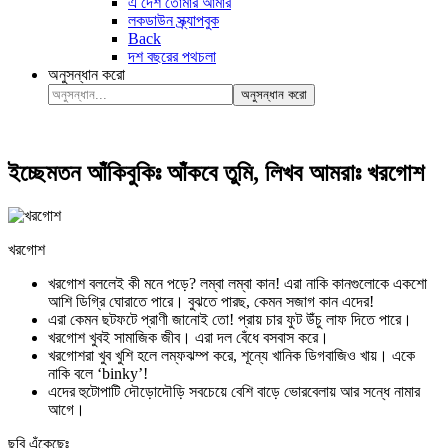
এ দেশ তোমার আমার
লকডাউন স্ক্র্যাপবুক
Back
দশ বছরের পথচলা
অনুসন্ধান করো
অনুসন্ধান করো
ইচ্ছেমতন আঁকিবুকিঃ আঁকবে তুমি, লিখব আমরাঃ খরগোশ
খরগোশ
খরগোশ বললেই কী মনে পড়ে? লম্বা লম্বা কান! এরা নাকি কানগুলোকে একশো
আশি ডিগ্রি ঘোরাতে পারে। বুঝতে পারছ, কেমন সজাগ কান এদের!
এরা কেমন ছটফটে প্রাণী জানোই তো! প্রায় চার ফুট উঁচু লাফ দিতে পারে।
খরগোশ খুবই সামাজিক জীব। এরা দল বেঁধে বসবাস করে।
খরগোশরা খুব খুশি হলে লম্ফঝম্প করে, শূন্যে খানিক ডিগবাজিও খায়। একে
নাকি বলে ‘binky’!
এদের হুটোপাটি দৌড়োদৌড়ি সবচেয়ে বেশি বাড়ে ভোরবেলায় আর সন্ধে নামার
আগে।
ছবি এঁকেছেঃ