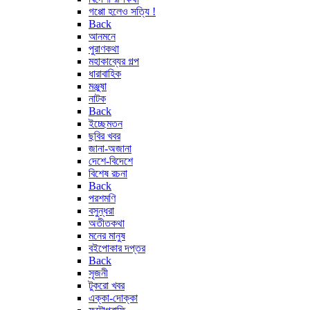
গপ্পো হলেও সত্যি !
Back
আনমনে
পুরাণকথা
মহাকাব্যের গল্প
ধারাবাহিক
মঞ্জুষা
নাটক
Back
ইচ্ছেমতন
ছবির খবর
জানা-অজানা
দেশে-বিদেশে
বিশেষ রচনা
Back
পরশমণি
বসুন্ধরা
অতীতকথা
মনের মানুষ
বইপোকার দপ্তর
Back
সৃজনী
টুকরো খবর
এক্কা-দোক্কা