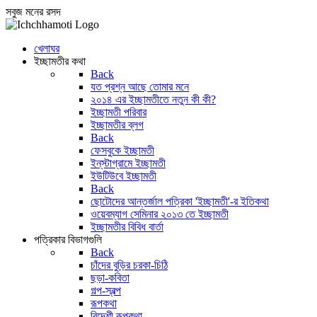
সবুজ মনের রসদ
খেলাঘর
ইচ্ছামতীর কথা
Back
যত প্রশ্ন আছে তোমার মনে
২০১৪ এর ইচ্ছামতীতে নতুন কী কী?
ইচ্ছামতী পরিবার
ইচ্ছামতীর ব্লগ
Back
ফেসবুকে ইচ্ছামতী
ইন্‌স্টাগ্রামে ইচ্ছামতী
ইউটিউবে ইচ্ছামতী
Back
ছোটোদের আন্তর্জাল পত্রিকা 'ইচ্ছামতী'-র ইতিকথা
ওয়েবম্যাগ সেমিনার ২০১৩ তে ইচ্ছামতী
ইচ্ছামতীর বিবিধ বার্তা
পত্রিকার বিভাগগুলি
Back
চাঁদের বুড়ির চরকা-চিঠি
ছড়া-কবিতা
গল্প-স্বল্প
রূপকথা
বিদেশী রূপকথা