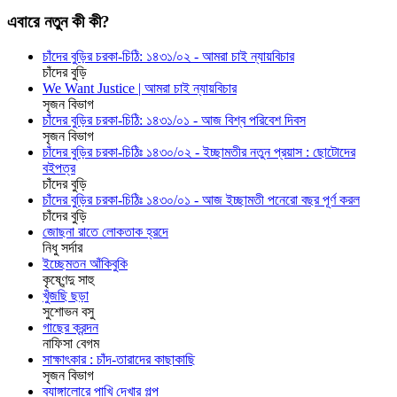
এবারে নতুন কী কী?
চাঁদের বুড়ির চরকা-চিঠি: ১৪৩১/০২ - আমরা চাই ন্যায়বিচার
চাঁদের বুড়ি
We Want Justice | আমরা চাই ন্যায়বিচার
সৃজন বিভাগ
চাঁদের বুড়ির চরকা-চিঠি: ১৪৩১/০১ - আজ বিশ্ব পরিবেশ দিবস
সৃজন বিভাগ
চাঁদের বুড়ির চরকা-চিঠিঃ ১৪৩০/০২ - ইচ্ছামতীর নতুন প্রয়াস : ছোটোদের
বইপত্র
চাঁদের বুড়ি
চাঁদের বুড়ির চরকা-চিঠিঃ ১৪৩০/০১ - আজ ইচ্ছামতী পনেরো বছর পূর্ণ করল
চাঁদের বুড়ি
জোছনা রাতে লোকতাক হ্রদে
নিধু সর্দার
ইচ্ছেমতন আঁকিবুকি
কৃষ্ণেন্দু সাহু
খুঁজছি ছড়া
সুশোভন বসু
গাছের ক্রন্দন
নাফিসা বেগম
সাক্ষাৎকার : চাঁদ-তারাদের কাছাকাছি
সৃজন বিভাগ
ব্যাঙ্গালোরে পাখি দেখার গল্প