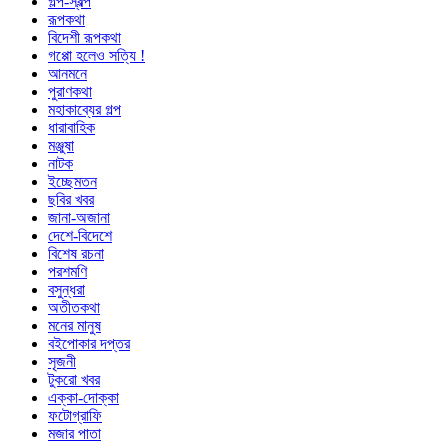
গল্প-স্বল্প
রূপকথা
বিদেশী রূপকথা
গপ্পো হলেও সত্যি !
আনমনে
পুরাণকথা
মহাকাব্যের গল্প
ধারাবাহিক
মঞ্জুষা
নাটক
ইচ্ছেমতন
ছবির খবর
জানা-অজানা
দেশে-বিদেশে
বিশেষ রচনা
পরশমণি
বসুন্ধরা
অতীতকথা
মনের মানুষ
বইপোকার দপ্তর
সৃজনী
টুকরো খবর
এক্কা-দোক্কা
ফটোগ্রাফি
মজার পাতা