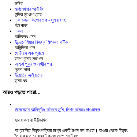
রুচিরা
মণিমেখলার আশীর্বাদ
ইন্দিরা মুখোপাধ্যায়
এক ডজন কিশোর গল্প - সুমনা সাহা
বইপোকা
একলা
অনিরুদ্ধ সেন
ইন্দোনেশিয়ার নিজস্ব শিল্পকলা বাটিক
অনিন্দিতা পাল
ছোট্ট সে এক গ্রামে
তরুণ কুমার সরখেল
আশ্চর্য পুকুর ও লক্ষ্মীর পদ্ম
সুমনা সাহা
ইয়েতির আত্মীয়তায়
তন্ময় ধর
আরও পড়তে পারো...
ইচ্ছেমতন আঁকিবুকিঃ আঁকবে তুমি, লিখব আমরাঃ হাওয়াকল
হাওয়াকল বা উইন্ডমিল
অপ্রচলিত বিদ্যুৎশক্তির মধ্যে একটি উৎস হল হাওয়া। হাওয়া থেকে বিদ্যুৎ
তৈরি করতে যে যন্ত্রটি কাজে লাগে সেটি হল...