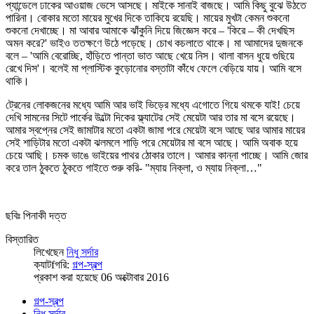
প্যান্ডেলে ঢাকের আওয়াজ ভেসে আসছে। মাইকে সানাই বাজছে। আমি কিছু বুঝে উঠতে
পারিনা। বোকার মতো মায়ের মুখের দিকে তাকিয়ে রয়েছি। মায়ের মুখটা কেমন শুকনো
শুকনো দেখাচ্ছে। মা আবার আমাকে ঝাঁকুনি দিয়ে জিজ্ঞেস করে – 'কিরে – কী দেখছিস
অমন করে?' ভাইও ততক্ষণে উঠে পড়েছে। চোখ কচলাতে থাকে। মা আমাদের দুজনকে
বলে – 'আমি বেরোচ্ছি, হাঁড়িতে পান্তা ভাত আছে খেয়ে নিস। থালা বাসন ধুয়ে গুছিয়ে
রেখে দিস'। বলেই মা প্লাস্টিক কুড়োনোর বস্তাটা কাঁধে ফেলে বেড়িয়ে যায়। আমি বসে
থাকি।
ট্রেনের লোকজনের মধ্যে আমি আর ভাই ভিড়ের মধ্যে এগোতে গিয়ে থমকে যাই! চেয়ে
দেখি সামনের সিটে পার্কের উল্টো দিকের ফ্ল্যাটের সেই মেয়েটা আর তার মা বসে রয়েছে।
আমার স্বপ্নের সেই জামাটার মতো একটা জামা পরে মেয়েটা বসে আছে আর আমার মায়ের
সেই শাড়িটার মতো একটা ঝলমলে শাড়ি পরে মেয়েটার মা বসে আছে। আমি অবাক হয়ে
চেয়ে আছি। চমক ভাঙে ভাইয়ের পাথর ঠোকার তালে। আমার কান্না পাচ্ছে। আমি জোর
করে তাল ঠুকতে ঠুকতে গাইতে শুরু করি- "ম্যায় নিক্‌লা, ও ম্যায় নিক্‌লা…"
ছবিঃ পিনাকী দত্ত
বিস্তারিত
লিখেছেন
নিধু সর্দার
ক্যাটfগরি:
গল্প-স্বল্প
প্রকাশ করা হয়েছে 06 অক্টোবার 2016
গল্প-স্বল্প
নিধু সর্দার