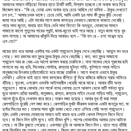
আমাদের সামনে দাঁড়িয়ে! নিজের হাতে চিমটি কাটি, বিশ্বাস হচ্ছেনা।মা অবাক করে দিয়ে
জিজ্ঞেস করে - "কি রে, তোরা এমন অবাক হয়ে চেয়ে আছিস যে! যাবিনা – ঠাকুর দেখতে?
চল চল.." আমার চমক ভাঙ্গে। চেয়ে দেখি, আমি একটা দুধ সাদা কী সুন্দর কুঁচি দেওয়া
জামা পরে আছি। এটা পার্কের পাশে জামা কাপড়ের দোকানে ঝোলানো থাকতে দেখেছি।
পায়ে সাদা জুতো, মাথায় হাত দিয়ে দেখি সাদা ফিতে! কি অদ্ভুত, দোকানের সামনে
সাজানো কালো পুতুলের গায়ের প্যান্ট, জামা-জুতো ভাই পরে আছে। নতুন জামা পড়ে খুব
ভাল লাগছে। মা আমাদের ঝাঁকুনি দিয়ে আবারও বলে – "কি হল রে – চল! সন্ধ্যে হয়ে
এল তো?"
মায়ের হাত ধরে আমরা একটার পর একটা প্যান্ডেলে ঠাকুর দেখে বেড়াচ্ছি। আনন্দে মন ভরে
গেছে। কত রকমের কত সুন্দর সুন্দর ঠাকুর দেখে বেড়াচ্ছি। কত, কত সুন্দর সাজানো
প্যান্ডেল আর রং বেরং-এর আলো ঝলমল করছে চারদিকে। নানা সাজের মেয়ে পুরুষের ছবি
লাগানো বড় বড় ছবি, সিনেমার পোস্টার, রাস্তায় ছুটন্ত গাড়ি, ফুটপাতে লম্বা লাইনে
মানুষজনের চিৎকার চ্যাঁচামেচিতে ভরে যাচ্ছে চারদিক। আগে কখনো এভাবে ঠাকুর
দেখিনি। এদিকে ভাই হাতে সাদা কাগজের বাঁশিতে ফুঁ দিয়ে বাজিয়ে বাজিয়ে প্রায় লাফিয়ে
হাঁটছে। ফুচকা, এগরোল এমনকি আইসক্রীম খেয়েছি মাঝে মাঝে। আবার হাঁটা অন্য
প্যন্ডেলে। মাঝে কোথায় যেন পার্কে নাগর দোলায় চেপে আকাশ থেকে মাটি পর্যন্ত ঘুরে
ঘুরে আকাশ ছোঁয়া ঘরবাড়ি, মানুষজন, রাস্তা, রাস্তার লাইন দেওয়া গাড়ির সাড়ি, প্যান্ডেল,
আলো ছুঁয়ে ছুঁয়ে দেখলাম বারে বারে। দারুন মজা হয়েছে। আবার মুখ হাঁ করা লম্বা
রেলগাড়িতে ঘুরেছি বেশ মজা করে। রেলগাড়ির মুখটা কীরকম ভয়ানক একটা জন্তুর মত, মা
দুর্গার সিংহের মত। তারপর সাদা ভুট্টা ভাজা খেতে খেতে এগিয়ে গেছি অন্য প্যান্ডেলে।
হঠাৎ একটা খেলনার দোকানের সামনে ভাই বায়না ধরে একটা খেলনা পিস্তল কিনে দিতে
হবে। মা কিনে দিল হাসি মুখে। ভাই ভীষন খুশি। পাশের দোকানটায় আমার চোখ আটকে
গেছে। মা ঠিক বুঝতে পেরেছে। একগাছা চুড়ি মা আমাকে কিনে দিল। হাতে পড়ে হাঁটছি
সঙ্গে ঝিনঝিন শব্দ তুলছে। বেশ লাগছে। কিন্তু রাত অনেক হয়েছে মা বলল এবার ফিরতে