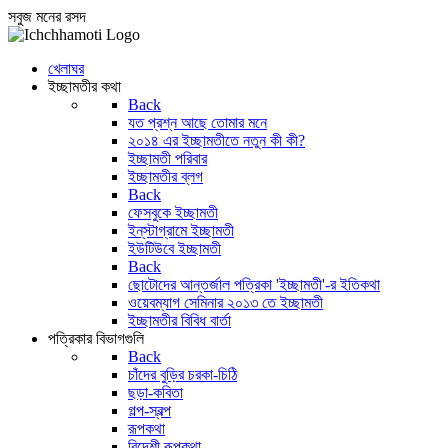
সবুজ মনের রসদ
খেলাঘর
ইচ্ছামতীর কথা
Back
যত প্রশ্ন আছে তোমার মনে
২০১৪ এর ইচ্ছামতীতে নতুন কী কী?
ইচ্ছামতী পরিবার
ইচ্ছামতীর ব্লগ
Back
ফেসবুকে ইচ্ছামতী
ইন্‌স্টাগ্রামে ইচ্ছামতী
ইউটিউবে ইচ্ছামতী
Back
ছোটোদের আন্তর্জাল পত্রিকা 'ইচ্ছামতী'-র ইতিকথা
ওয়েবম্যাগ সেমিনার ২০১৩ তে ইচ্ছামতী
ইচ্ছামতীর বিবিধ বার্তা
পত্রিকার বিভাগগুলি
Back
চাঁদের বুড়ির চরকা-চিঠি
ছড়া-কবিতা
গল্প-স্বল্প
রূপকথা
বিদেশী রূপকথা