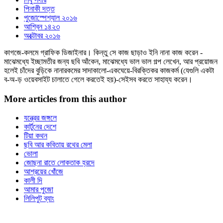
পিনাকী দত্ত
পুজোস্পেশ্যাল ২০১৬
আশ্বিন ১৪২৩
অক্টোবর ২০১৬
কাগজে-কলমে গ্রাফিক ডিজাইনার। কিন্তু সে কাজ ছাড়াও ইনি নানা কাজ করেন -
মাঝেমধ্যে ইচ্ছামতীর জন্য ছবি আঁকেন, মাঝেমধ্যে ভাল ভাল গল্প লেখেন, আর প্রয়োজন
হলেই চাঁদের বুড়িকে নানারকমের সাদাকালো-একঘেয়ে-বিরক্তিকর কাজকর্ম (যেগুলি একটা
ব-অ-ড় ওয়েবসাইট চালাতে গেলে করতেই হয়)-সেইসব করতে সাহায্য করেন।
More articles from this author
যন্ত্রের জঙ্গলে
কার্টুনের দেশে
টিয়া কথন
ছবি আর কবিতায় রথের মেলা
ভোলা
জোছনা রাতে লোকতাক হ্রদে
আশ্রয়ের খোঁজে
কালী দি
আমার পুজো
লিলিপুট ব্যাং