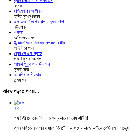
ব্যাঙ্গালোরে পাখি দেখার গল্প
রুচিরা
মণিমেখলার আশীর্বাদ
ইন্দিরা মুখোপাধ্যায়
এক ডজন কিশোর গল্প - সুমনা সাহা
বইপোকা
একলা
অনিরুদ্ধ সেন
ইন্দোনেশিয়ার নিজস্ব শিল্পকলা বাটিক
অনিন্দিতা পাল
ছোট্ট সে এক গ্রামে
তরুণ কুমার সরখেল
আশ্চর্য পুকুর ও লক্ষ্মীর পদ্ম
সুমনা সাহা
ইয়েতির আত্মীয়তায়
তন্ময় ধর
আরও পড়তে পারো...
রাত
ওফ্‌! জীবনে কোনদিন এত অন্ধকারের মধ্যে হাঁটিনি!
এখন ঘড়িতে রাত প্রায় সাড়ে তিনটে। অফিসের কাজে আটকে গেছিলাম। সন্ধ্যে