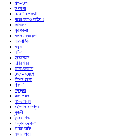
গল্প-স্বল্প
রূপকথা
বিদেশী রূপকথা
গপ্পো হলেও সত্যি !
আনমনে
পুরাণকথা
মহাকাব্যের গল্প
ধারাবাহিক
মঞ্জুষা
নাটক
ইচ্ছেমতন
ছবির খবর
জানা-অজানা
দেশে-বিদেশে
বিশেষ রচনা
পরশমণি
বসুন্ধরা
অতীতকথা
মনের মানুষ
বইপোকার দপ্তর
সৃজনী
টুকরো খবর
এক্কা-দোক্কা
ফটোগ্রাফি
মজার পাতা