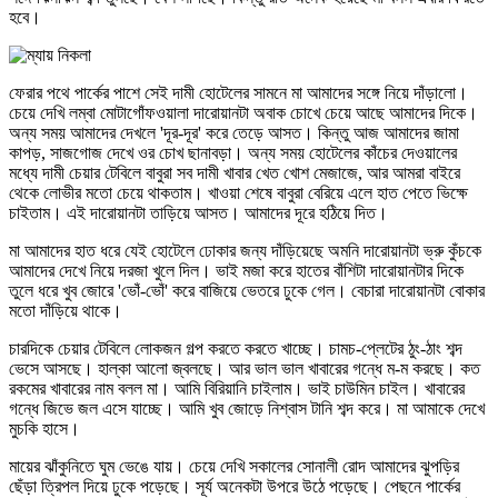
হবে।
ফেরার পথে পার্কের পাশে সেই দামী হোটেলের সামনে মা আমাদের সঙ্গে নিয়ে দাঁড়ালো।
চেয়ে দেখি লম্বা মোটাগোঁফওয়ালা দারোয়ানটা অবাক চোখে চেয়ে আছে আমাদের দিকে।
অন্য সময় আমাদের দেখলে 'দূর-দূর' করে তেড়ে আসত। কিন্তু আজ আমাদের জামা
কাপড়, সাজগোজ দেখে ওর চোখ ছানাবড়া। অন্য সময় হোটেলের কাঁচের দেওয়ালের
মধ্যে দামী চেয়ার টেবিলে বাবুরা সব দামী খাবার খেত খোশ মেজাজে, আর আমরা বাইরে
থেকে লোভীর মতো চেয়ে থাকতাম। খাওয়া শেষে বাবুরা বেরিয়ে এলে হাত পেতে ভিক্ষে
চাইতাম। এই দারোয়ানটা তাড়িয়ে আসত। আমাদের দূরে হঠিয়ে দিত।
মা আমাদের হাত ধরে যেই হোটেলে ঢোকার জন্য দাঁড়িয়েছে অমনি দারোয়ানটা ভ্রু কুঁচকে
আমাদের দেখে নিয়ে দরজা খুলে দিল। ভাই মজা করে হাতের বাঁশিটা দারোয়ানটার দিকে
তুলে ধরে খুব জোরে 'ভোঁ-ভোঁ' করে বাজিয়ে ভেতরে ঢুকে গেল। বেচারা দারোয়ানটা বোকার
মতো দাঁড়িয়ে থাকে।
চারদিকে চেয়ার টেবিলে লোকজন গল্প করতে করতে খাচ্ছে। চামচ-প্লেটের ঠুং-ঠাং শব্দ
ভেসে আসছে। হাল্কা আলো জ্বলছে। আর ভাল ভাল খাবারের গন্ধে ম-ম করছে। কত
রকমের খাবারের নাম বলল মা। আমি বিরিয়ানি চাইলাম। ভাই চাউমিন চাইল। খাবারের
গন্ধে জিভে জল এসে যাচ্ছে। আমি খুব জোড়ে নিশ্বাস টানি শব্দ করে। মা আমাকে দেখে
মুচকি হাসে।
মায়ের ঝাঁকুনিতে ঘুম ভেঙে যায়। চেয়ে দেখি সকালের সোনালী রোদ আমাদের ঝুপড়ির
ছেঁড়া ত্রিপল দিয়ে ঢুকে পড়েছে। সূর্য অনেকটা উপরে উঠে পড়েছে। পেছনে পার্কের