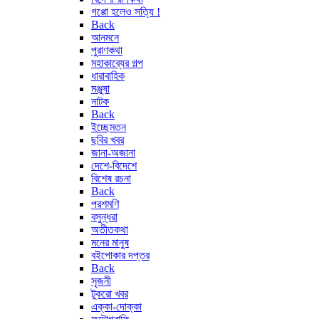
গপ্পো হলেও সত্যি !
Back
আনমনে
পুরাণকথা
মহাকাব্যের গল্প
ধারাবাহিক
মঞ্জুষা
নাটক
Back
ইচ্ছেমতন
ছবির খবর
জানা-অজানা
দেশে-বিদেশে
বিশেষ রচনা
Back
পরশমণি
বসুন্ধরা
অতীতকথা
মনের মানুষ
বইপোকার দপ্তর
Back
সৃজনী
টুকরো খবর
এক্কা-দোক্কা