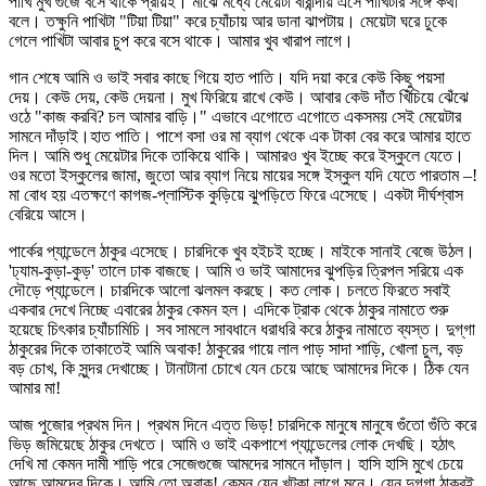
পাখি মুখ গুঁজে বসে থাকে প্রায়ই। মাঝে মধ্যে মেয়েটা বারান্দায় এসে পাখিটার সঙ্গে কথা
বলে। তক্ষুনি পাখিটা "টিয়া টিয়া" করে চ্যাঁচায় আর ডানা ঝাপটায়। মেয়েটা ঘরে ঢুকে
গেলে পাখিটা আবার চুপ করে বসে থাকে। আমার খুব খারাপ লাগে।
গান শেষে আমি ও ভাই সবার কাছে গিয়ে হাত পাতি। যদি দয়া করে কেউ কিছু পয়সা
দেয়। কেউ দেয়, কেউ দেয়না। মুখ ফিরিয়ে রাখে কেউ। আবার কেউ দাঁত খিঁচিয়ে ঝেঁঝে
ওঠে "কাজ করবি? চল আমার বাড়ি।" এভাবে এগোতে এগোতে একসময় সেই মেয়েটার
সামনে দাঁড়াই।হাত পাতি। পাশে বসা ওর মা ব্যাগ থেকে এক টাকা বের করে আমার হাতে
দিল। আমি শুধু মেয়েটার দিকে তাকিয়ে থাকি। আমারও খুব ইচ্ছে করে ইস্কুলে যেতে।
ওর মতো ইস্কুলের জামা, জুতো আর ব্যাগ নিয়ে মায়ের সঙ্গে ইস্কুল যদি যেতে পারতাম –!
মা বোধ হয় এতক্ষণে কাগজ-প্লাস্টিক কুড়িয়ে ঝুপড়িতে ফিরে এসেছে। একটা দীর্ঘশ্বাস
বেরিয়ে আসে।
পার্কের প্যান্ডেলে ঠাকুর এসেছে। চারদিকে খুব হইচই হচ্ছে। মাইকে সানাই বেজে উঠল।
'ঢ্যাম-কুড়া-কুড়' তালে ঢাক বাজছে। আমি ও ভাই আমাদের ঝুপড়ির ত্রিপল সরিয়ে এক
দৌড়ে প্যান্ডেলে। চারদিকে আলো ঝলমল করছে। কত লোক। চলতে ফিরতে সবাই
একবার দেখে নিচ্ছে এবারের ঠাকুর কেমন হল। এদিকে ট্রাক থেকে ঠাকুর নামাতে শুরু
হয়েছে চিৎকার চ্যাঁচামিচি। সব সামলে সাবধানে ধরাধরি করে ঠাকুর নামাতে ব্যস্ত। দুগ্‌গা
ঠাকুরের দিকে তাকাতেই আমি অবাক! ঠাকুরের গায়ে লাল পাড় সাদা শাড়ি, খোলা চুল, বড়
বড় চোখ, কি সুন্দর দেখাচ্ছে। টানাটানা চোখে যেন চেয়ে আছে আমাদের দিকে। ঠিক যেন
আমার মা!
আজ পুজোর প্রথম দিন। প্রথম দিনে এত্ত ভিড়! চারদিকে মানুষে মানুষে গুঁতো গুঁতি করে
ভিড় জমিয়েছে ঠাকুর দেখতে। আমি ও ভাই একপাশে প্যান্ডেলের লোক দেখছি। হঠাৎ
দেখি মা কেমন দামী শাড়ি পরে সেজেগুজে আমদের সামনে দাঁড়াল। হাসি হাসি মুখে চেয়ে
আছে আমদের দিকে। আমি তো অবাক! কেমন যেন খটকা লাগে মনে। যেন দুগ্‌গা ঠাকুরই