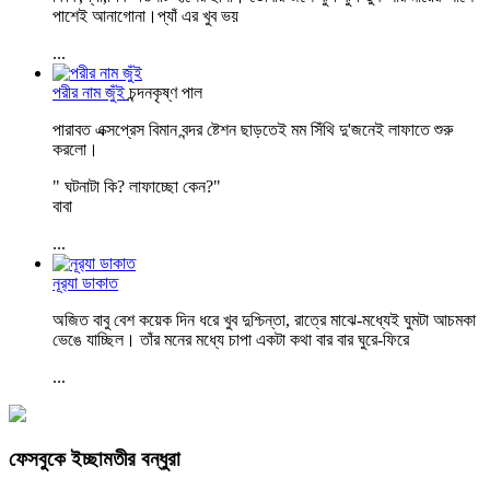
পাশেই আনাগোনা।প্যাঁ এর খুব ভয়
...
পরীর নাম জুঁই
চন্দনকৃষ্ণ পাল
পারাবত এক্সপ্রেস বিমান বন্দর ষ্টেশন ছাড়তেই মম সিঁথি দু'জনেই লাফাতে শুরু
করলো।
" ঘটনাটা কি? লাফাচ্ছো কেন?"
বাবা
...
নূর‍্যা ডাকাত
অজিত বাবু বেশ কয়েক দিন ধরে খুব দুশ্চিন্তা, রাত্রে মাঝে-মধ্যেই ঘুমটা আচমকা
ভেঙে যাচ্ছিল। তাঁর মনের মধ্যে চাপা একটা কথা বার বার ঘুরে-ফিরে
...
ফেসবুকে ইচ্ছামতীর বন্ধুরা