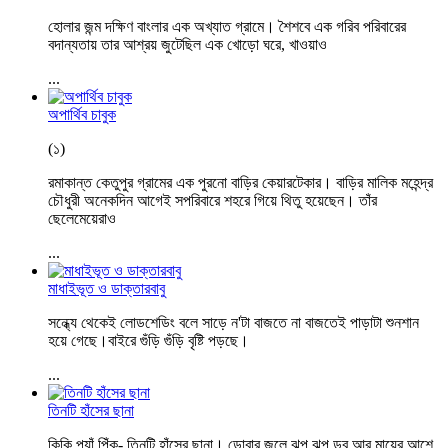
হোলার জন্ম দক্ষিণ বাংলার এক অখ্যাত গ্রামে। শৈশবে এক গরিব পরিবারের
বদান্যতায় তার আশ্রয় জুটেছিল এক খোড়ো ঘরে, খাওয়াও
...
অপার্থিব চাবুক
(১)
রমাকান্ত কেতুপুর গ্রামের এক পুরনো বাড়ির কেয়ারটেকার। বাড়ির মালিক মহেন্দ্র
চৌধুরী অনেকদিন আগেই সপরিবারে শহরে গিয়ে থিতু হয়েছেন। তাঁর
ছেলেমেয়েরাও
...
মাধাইভূত ও ডাক্তারবাবু
সন্ধ্যে থেকেই লোডশেডিং বলে সাড়ে ন'টা বাজতে না বাজতেই পাড়াটা শুনশান
হয়ে গেছে।বাইরে গুঁড়ি গুঁড়ি বৃষ্টি পড়ছে।
...
তিনটি হাঁসের ছানা
কিকি,প্যাঁ,পিঁক- তিনটি হাঁসের ছানা। ডোবার জলে ঝুপ ঝুপ ডুব আর মায়ের আশে