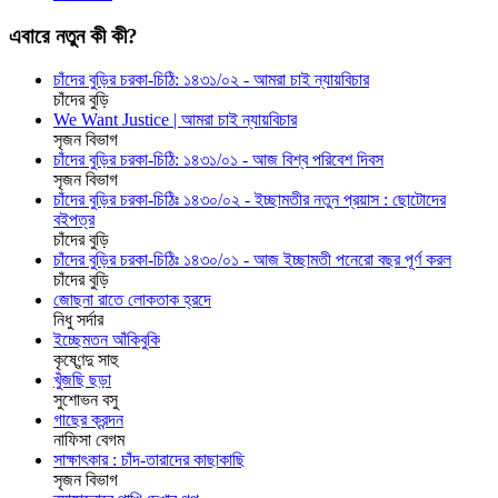
এবারে নতুন কী কী?
চাঁদের বুড়ির চরকা-চিঠি: ১৪৩১/০২ - আমরা চাই ন্যায়বিচার
চাঁদের বুড়ি
We Want Justice | আমরা চাই ন্যায়বিচার
সৃজন বিভাগ
চাঁদের বুড়ির চরকা-চিঠি: ১৪৩১/০১ - আজ বিশ্ব পরিবেশ দিবস
সৃজন বিভাগ
চাঁদের বুড়ির চরকা-চিঠিঃ ১৪৩০/০২ - ইচ্ছামতীর নতুন প্রয়াস : ছোটোদের
বইপত্র
চাঁদের বুড়ি
চাঁদের বুড়ির চরকা-চিঠিঃ ১৪৩০/০১ - আজ ইচ্ছামতী পনেরো বছর পূর্ণ করল
চাঁদের বুড়ি
জোছনা রাতে লোকতাক হ্রদে
নিধু সর্দার
ইচ্ছেমতন আঁকিবুকি
কৃষ্ণেন্দু সাহু
খুঁজছি ছড়া
সুশোভন বসু
গাছের ক্রন্দন
নাফিসা বেগম
সাক্ষাৎকার : চাঁদ-তারাদের কাছাকাছি
সৃজন বিভাগ