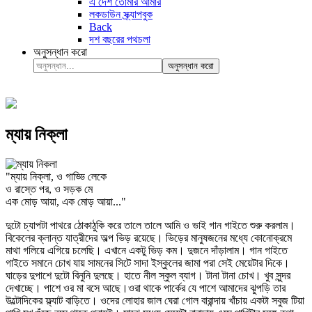
এ দেশ তোমার আমার
লকডাউন স্ক্র্যাপবুক
Back
দশ বছরের পথচলা
অনুসন্ধান করো
অনুসন্ধান করো
ম্যায় নিক্‌লা
"ম্যায় নিক্‌লা, ও গাড্ডি লেকে
ও রাস্তে পর, ও সড়ক মে
এক মোড় আয়া, এক মোড় আয়া..."
দুটো চ্যাপটা পাথরে ঠোকাঠুকি করে তালে তালে আমি ও ভাই গান গাইতে শুরু করলাম।
বিকেলের ক্লান্ত যাত্রীদের অল্প ভিড় রয়েছে। ভিড়ের মানুষজনের মধ্যে কোনোক্রমে
মাথা গলিয়ে এগিয়ে চলেছি। এখানে একটু ভিড় কম। দুজনে দাঁড়ালাম। গান গাইতে
গাইতে সমানে চোখ যায় সামনের সিটে সাদা ইস্কুলের জামা পরা সেই মেয়েটার দিকে।
ঘাড়ের দুপাশে দুটো বিনুনি দুলছে। হাতে নীল স্কুল ব্যাগ। টানা টানা চোখ। খুব সুন্দর
দেখাচ্ছে। পাশে ওর মা বসে আছে।ওরা থাকে পার্কের যে পাশে আমাদের ঝুপড়ি তার
উল্টোদিকের ফ্ল্যাট বাড়িতে। ওদের লোহার জাল ঘেরা গোল বারান্দায় খাঁচায় একটা সবুজ টিয়া