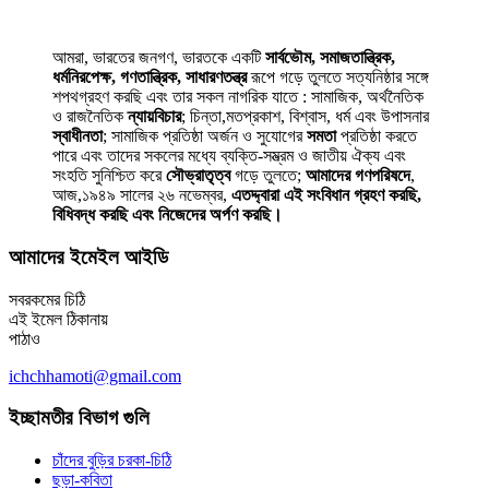
আমরা, ভারতের জনগণ, ভারতকে একটি
সার্বভৌম, সমাজতান্ত্রিক,
ধর্মনিরপেক্ষ, গণতান্ত্রিক, সাধারণতন্ত্র
রূপে গড়ে তুলতে সত্যনিষ্ঠার সঙ্গে
শপথগ্রহণ করছি এবং তার সকল নাগরিক যাতে : সামাজিক, অর্থনৈতিক
ও রাজনৈতিক
ন্যায়বিচার
; চিন্তা,মতপ্রকাশ, বিশ্বাস, ধর্ম এবং উপাসনার
স্বাধীনতা
; সামাজিক প্রতিষ্ঠা অর্জন ও সুযোগের
সমতা
প্রতিষ্ঠা করতে
পারে এবং তাদের সকলের মধ্যে ব্যক্তি-সম্ভ্রম ও জাতীয় ঐক্য এবং
সংহতি সুনিশ্চিত করে
সৌভ্রাতৃত্ব
গড়ে তুলতে;
আমাদের গণপরিষদে
,
আজ,১৯৪৯ সালের ২৬ নভেম্বর,
এতদ্দ্বারা এই সংবিধান গ্রহণ করছি,
বিধিবদ্ধ করছি এবং নিজেদের অর্পণ করছি।
আমাদের ইমেইল আইডি
সবরকমের চিঠি
এই ইমেল ঠিকানায়
পাঠাও
ichchhamoti@gmail.com
ইচ্ছামতীর বিভাগ গুলি
চাঁদের বুড়ির চরকা-চিঠি
ছড়া-কবিতা