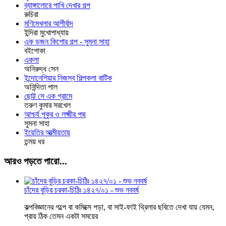
ব্যাঙ্গালোরে পাখি দেখার গল্প
রুচিরা
মণিমেখলার আশীর্বাদ
ইন্দিরা মুখোপাধ্যায়
এক ডজন কিশোর গল্প - সুমনা সাহা
বইপোকা
একলা
অনিরুদ্ধ সেন
ইন্দোনেশিয়ার নিজস্ব শিল্পকলা বাটিক
অনিন্দিতা পাল
ছোট্ট সে এক গ্রামে
তরুণ কুমার সরখেল
আশ্চর্য পুকুর ও লক্ষ্মীর পদ্ম
সুমনা সাহা
ইয়েতির আত্মীয়তায়
তন্ময় ধর
আরও পড়তে পারো...
চাঁদের বুড়ির চরকা-চিঠিঃ ১৪২৭/০১ - শুভ নববর্ষ
কল্পবিজ্ঞানের গল্পে বা কমিক্সে পড়া, বা সাই-ফাই থ্রিলার ছবিতে দেখা যায় যেমন,
প্রায় ঠিক তেমন একটা সময়ের