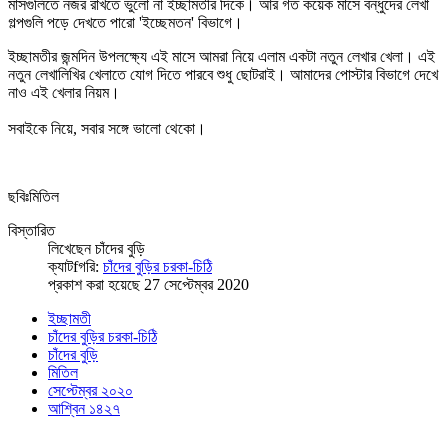
মাসগুলিতে নজর রাখতে ভুলো না ইচ্ছামতীর দিকে। আর গত কয়েক মাসে বন্ধুদের লেখা
গল্পগুলি পড়ে দেখতে পারো 'ইচ্ছেমতন' বিভাগে।
ইচ্ছামতীর জন্মদিন উপলক্ষ্যে এই মাসে আমরা নিয়ে এলাম একটা নতুন লেখার খেলা। এই
নতুন লেখালিখির খেলাতে যোগ দিতে পারবে শুধু ছোটরাই। আমাদের পোস্টার বিভাগে দেখে
নাও এই খেলার নিয়ম।
সবাইকে নিয়ে, সবার সঙ্গে ভালো থেকো।
ছবিঃমিতিল
বিস্তারিত
লিখেছেন
চাঁদের বুড়ি
ক্যাটfগরি:
চাঁদের বুড়ির চরকা-চিঠি
প্রকাশ করা হয়েছে 27 সেপ্টেম্বর 2020
ইচ্ছামতী
চাঁদের বুড়ির চরকা-চিঠি
চাঁদের বুড়ি
মিতিল
সেপ্টেম্বর ২০২০
আশ্বিন ১৪২৭