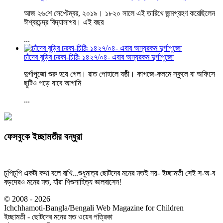
আজ ২৬শে সেপ্টেম্বর, ২০১৯। ১৮২০ সালে এই তারিখে জন্মগ্রহণ করেছিলেন
ঈশ্বরচন্দ্র বিদ্যাসাগর। এই বছর
...
চাঁদের বুড়ির চরকা-চিঠিঃ ১৪২৭/০৪- এবার অন্যরকম দুর্গাপুজো
দুর্গাপুজো শুরু হয়ে গেল। রাত পোহালে ষষ্ঠী। কাগজে-কলমে স্কুলে বা অফিসে
ছুটিও পড়ে যাবে আগামি
...
ফেসবুকে ইচ্ছামতীর বন্ধুরা
চুপিচুপি একটা কথা বলে রাখি...শুধুমাত্র ছোটদের মনের মতই নয়- ইচ্ছামতী সেই স-অ-ব
বড়দেরও মনের মত, যাঁরা শিশুসাহিত্য ভালবাসেন!
© 2008 - 2026
Ichchhamoti-Bangla/Bengali Web Magazine for Children
ইচ্ছামতী - ছোটদের মনের মত ওয়েব পত্রিকা