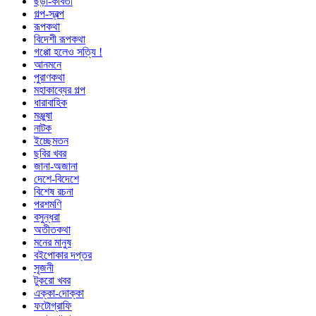
ছড়া-কবিতা
গল্প-স্বল্প
রূপকথা
বিদেশী রূপকথা
গপ্পো হলেও সত্যি !
আনমনে
পুরাণকথা
মহাকাব্যের গল্প
ধারাবাহিক
মঞ্জুষা
নাটক
ইচ্ছেমতন
ছবির খবর
জানা-অজানা
দেশে-বিদেশে
বিশেষ রচনা
পরশমণি
বসুন্ধরা
অতীতকথা
মনের মানুষ
বইপোকার দপ্তর
সৃজনী
টুকরো খবর
এক্কা-দোক্কা
ফটোগ্রাফি