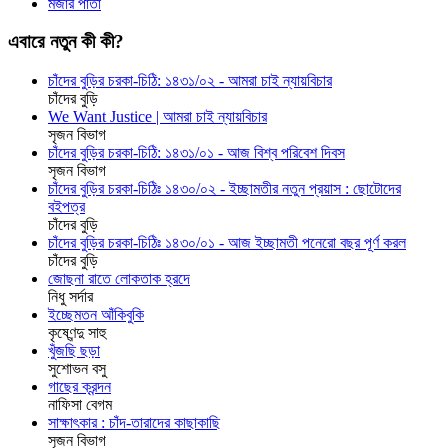
মজার পাতা
এবারে নতুন কী কী?
চাঁদের বুড়ির চরকা-চিঠি: ১৪৩১/০২ - আমরা চাই ন্যায়বিচার
চাঁদের বুড়ি
We Want Justice | আমরা চাই ন্যায়বিচার
সৃজন বিভাগ
চাঁদের বুড়ির চরকা-চিঠি: ১৪৩১/০১ - আজ বিশ্ব পরিবেশ দিবস
সৃজন বিভাগ
চাঁদের বুড়ির চরকা-চিঠিঃ ১৪৩০/০২ - ইচ্ছামতীর নতুন প্রয়াস : ছোটোদের
বইপত্র
চাঁদের বুড়ি
চাঁদের বুড়ির চরকা-চিঠিঃ ১৪৩০/০১ - আজ ইচ্ছামতী পনেরো বছর পূর্ণ করল
চাঁদের বুড়ি
জোছনা রাতে লোকতাক হ্রদে
নিধু সর্দার
ইচ্ছেমতন আঁকিবুকি
কৃষ্ণেন্দু সাহু
খুঁজছি ছড়া
সুশোভন বসু
গাছের ক্রন্দন
নাফিসা বেগম
সাক্ষাৎকার : চাঁদ-তারাদের কাছাকাছি
সৃজন বিভাগ