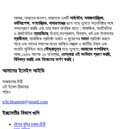
আমরা, ভারতের জনগণ, ভারতকে একটি
সার্বভৌম, সমাজতান্ত্রিক,
ধর্মনিরপেক্ষ, গণতান্ত্রিক, সাধারণতন্ত্র
রূপে গড়ে তুলতে সত্যনিষ্ঠার সঙ্গে
শপথগ্রহণ করছি এবং তার সকল নাগরিক যাতে : সামাজিক, অর্থনৈতিক
ও রাজনৈতিক
ন্যায়বিচার
; চিন্তা,মতপ্রকাশ, বিশ্বাস, ধর্ম এবং উপাসনার
স্বাধীনতা
; সামাজিক প্রতিষ্ঠা অর্জন ও সুযোগের
সমতা
প্রতিষ্ঠা করতে
পারে এবং তাদের সকলের মধ্যে ব্যক্তি-সম্ভ্রম ও জাতীয় ঐক্য এবং
সংহতি সুনিশ্চিত করে
সৌভ্রাতৃত্ব
গড়ে তুলতে;
আমাদের গণপরিষদে
,
আজ,১৯৪৯ সালের ২৬ নভেম্বর,
এতদ্দ্বারা এই সংবিধান গ্রহণ করছি,
বিধিবদ্ধ করছি এবং নিজেদের অর্পণ করছি।
আমাদের ইমেইল আইডি
সবরকমের চিঠি
এই ইমেল ঠিকানায়
পাঠাও
ichchhamoti@gmail.com
ইচ্ছামতীর বিভাগ গুলি
চাঁদের বুড়ির চরকা-চিঠি