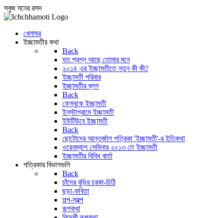
সবুজ মনের রসদ
খেলাঘর
ইচ্ছামতীর কথা
Back
যত প্রশ্ন আছে তোমার মনে
২০১৪ এর ইচ্ছামতীতে নতুন কী কী?
ইচ্ছামতী পরিবার
ইচ্ছামতীর ব্লগ
Back
ফেসবুকে ইচ্ছামতী
ইন্‌স্টাগ্রামে ইচ্ছামতী
ইউটিউবে ইচ্ছামতী
Back
ছোটোদের আন্তর্জাল পত্রিকা 'ইচ্ছামতী'-র ইতিকথা
ওয়েবম্যাগ সেমিনার ২০১৩ তে ইচ্ছামতী
ইচ্ছামতীর বিবিধ বার্তা
পত্রিকার বিভাগগুলি
Back
চাঁদের বুড়ির চরকা-চিঠি
ছড়া-কবিতা
গল্প-স্বল্প
রূপকথা
বিদেশী রূপকথা