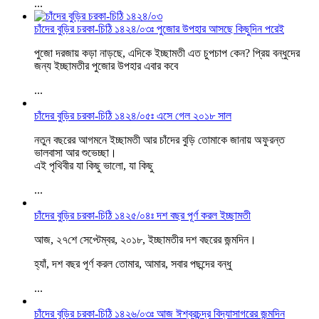
...
চাঁদের বুড়ির চরকা-চিঠি ১৪২৪/০৩ঃ পুজোর উপহার আসছে কিছুদিন পরেই
পুজো দরজায় কড়া নাড়ছে, এদিকে ইচ্ছামতী এত চুপচাপ কেন? প্রিয় বন্ধুদের
জন্য ইচ্ছামতীর পুজোর উপহার এবার কবে
...
চাঁদের বুড়ির চরকা-চিঠি ১৪২৪/০৫ঃ এসে গেল ২০১৮ সাল
নতুন বছরের আগমনে ইচ্ছামতী আর চাঁদের বুড়ি তোমাকে জানায় অফুরন্ত
ভালবাসা আর শুভেচ্ছা।
এই পৃথিবীর যা কিছু ভালো, যা কিছু
...
চাঁদের বুড়ির চরকা-চিঠি ১৪২৫/০৪ঃ দশ বছর পূর্ণ করল ইচ্ছামতী
আজ, ২৭শে সেপ্টেম্বর, ২০১৮, ইচ্ছামতীর দশ বছরের জন্মদিন।
হ্যাঁ, দশ বছর পূর্ণ করল তোমার, আমার, সবার পছন্দের বন্ধু
...
চাঁদের বুড়ির চরকা-চিঠি ১৪২৬/০৩ঃ আজ ঈশ্বরচন্দ্র বিদ্যাসাগরের জন্মদিন