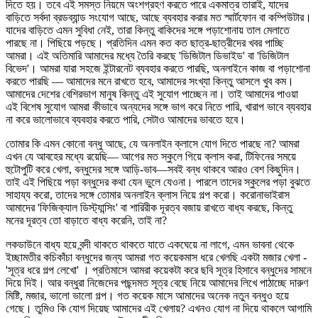
দিতে হয়। তবে এই সমস্ত নিয়মে অংশগ্রহণ করতে পারে একমাত্র তারাই, যাদের
বাড়িতে সর্বদা ব্রডব্যান্ড সংযোগ আছে, আছে ব্যবহার করার মত স্মার্টফোন বা কম্পিউটার।
যাদের বাড়িতে এমন সুবিধা নেই, তারা কিন্তু বাকিদের সঙ্গে পড়াশোনায় তাল মেলাতে
পারছে না। পিছিয়ে পড়ছে। প্রতিদিন এমন কত কত ছাত্র-ছাত্রীদের খবর পাচ্ছি
আমরা। এই অতিমারি আমাদের মধ্যে তৈরি করছে 'ডিজিটাল ডিভাইড' বা 'ডিজিটাল
বিভেদ'। আমরা যারা সহজে ইন্টারনেট ব্যবহার করতে পারছি, অনলাইনে কাজ বা পড়াশোনা
করতে পারছি — আমাদের মনে রাখতে হবে, আমাদের সংখ্যা কিন্তু আসলে খুব কম।
আমাদের দেশের বেশিরভাগ মানুষ কিন্তু এই সুযোগ পাচ্ছেন না। তাই আমাদের পাওয়া
এই বিশেষ সুযোগ আমরা কীভাবে অন্যদের সঙ্গে ভাগ করে নিতে পারি, খারাপ ভাবে ব্যবহার
না করে ভালোভাবে ব্যবহার করতে পারি, সেটাও আমাদের ভাবতে হবে।
তোমার কি এমন কোনো বন্ধু আছে, যে অনলাইন ক্লাসে যোগ দিতে পারছে না? আমরা
এখন যে আবহের মধ্যে রয়েছি— আগের মত স্কুলে গিয়ে ক্লাস করা, টিফিনের সময়ে
হুটোপুটি করে খেলা, বন্ধুদের সঙ্গে আড়ি-ভাব—সবই বন্ধ থাকবে আরও বেশ কিছুদিন।
তাই এই পিছিয়ে পড়া বন্ধুদের কথা যেন ভুলে যেওনা। পারলে তাদের স্কুলের পড়া বুঝতে
সাহায্য করো, তাদের সঙ্গে তোমার অনলাইন ক্লাস নিয়ে গল্প করো। করোনাভাইরাস
আমাদের 'ফিজিক্যাল ডিস্ট্যান্সিং' বা শারিরীক দূরত্ব বজায় রাখতে বাধ্য করছে, কিন্তু
মনের দূরত্ব তো বাড়াতে বাধ্য করেনি, তাই না?
লকডাউনে বাধ্য হয়ে বন্দী থাকতে থাকতে যাতে একঘেয়ে না লাগে, এমন ভাবনা থেকে
ইচ্ছামতীর কচিকাঁচা বন্ধুদের জন্য আমরা গত কয়েকমাস ধরে খেলছি একটা মজার খেলা -
'সূত্র ধরে গল্প লেখো' । প্রতিমাসে আমরা কয়েকটা করে ছবি সূত্র হিসাবে বন্ধুদের সামনে
দিয়ে দিই। আর বন্ধুরা নিজেদের পছন্দমত সূত্র বেছে নিয়ে আমাদের লিখে পাঠাচ্ছে দারুণ
মিষ্টি, মজার, ভালো ভালো গল্প। গত কয়েক মাসে আমাদের অনেক নতুন বন্ধুও হয়ে
গেছে। তুমিও কি যোগ দিয়েছ আমাদের এই খেলায়? এখনও যোগ না দিয়ে থাকলে আগামি