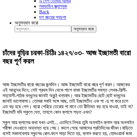
এ দেশ তোমার আমার
লকডাউন স্ক্র্যাপবুক
Back
দশ বছরের পথচলা
অনুসন্ধান করো
অনুসন্ধান করো
চাঁদের বুড়ির চরকা-চিঠিঃ ১৪২৭/০৩- আজ ইচ্ছামতী বারো
বছর পূর্ণ করল
আজ ইচ্ছামতীর বারো বছরের জন্মদিন। আজ ইচ্ছামতী বারো বছর পূর্ণ করল। আজকের
এই আনন্দের দিনে, সেই প্রথম দিন থেকে পাশে থাকা ইচ্ছামতীর সমস্ত লেখক-শিল্পী-
সহযোগী-পাঠক বন্ধুদের জানাই অকুন্ঠ ধন্যবাদ। আর ইচ্ছামতীর ছোট ছোট বন্ধুদের
জানাই ভালোবাসা। তোমরা সবাই সঙ্গে আছ, তাই ইচ্ছামতীও এক পা -দু পা করে চলে
এত বড় হয়ে গেল। বারো পেরিয়ে তেরোয় পা মানে তো রীতিমত বড় হয়ে যাওয়া, তাই না?
ইচ্ছামতী যদি স্কুলে যেত, তাহলে কোন ক্লাসে পড়ত এখন?
স্কুল আর ক্লাসের কথা যখন এলই... এতদিনে নিশ্চয় তুমি অনলাইন ক্লাস আর অনলাইন
পরীক্ষা দেওয়াতে অভ্যস্ত হয়ে গেছ। বদলে গেছে আমাদের প্রতিদিনের জীবন।বাড়িতে
বসেই সকালবেলায় স্কুলের রোল-কলে সাড়া দিতে হয়, ক্লাস করতে হয়, হোমওয়ার্ক জমা