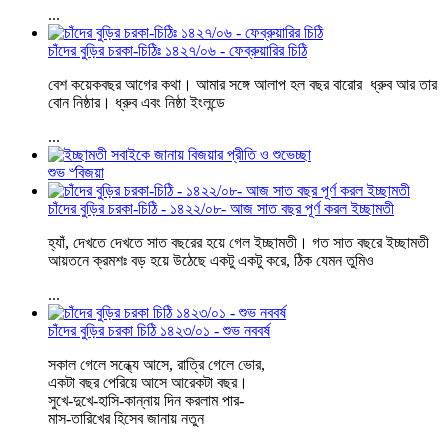
...
চাঁদের বুড়ির চরকা-চিঠিঃ ১৪২৭/০৬ - ফেব্রুয়ারির চিঠি
বেশ কয়েকবছর আগের কথা। আমার সঙ্গে আলাপ হল বছর বারোর ধ্রুব আর তার
বোন নিষ্ঠার। ধ্রুব এবং নিষ্ঠা ইংলন্ডে
...
শুভ ৺বিজয়া
চাঁদের বুড়ির চরকা-চিঠি - ১৪২২/০৮- আজ সাত বছর পূর্ণ করল ইচ্ছামতী
হ্যাঁ, দেখতে দেখতে সাত বছরের হয়ে গেল ইচ্ছামতী। গত সাত বছরে ইচ্ছামতী
আয়তনে ক্রমশঃ বড় হয়ে উঠেছে একটু একটু করে, ঠিক যেমন তুমিও
...
চাঁদের বুড়ির চরকা চিঠি ১৪২৩/০১ - শুভ নববর্ষ
সকাল গেলে সন্ধ্যে আসে, রাত্রি গেলে ভোর,
একটা বছর পেরিয়ে আসে আরেকটা বছর।
সুখে-দুখে-হাসি-কান্নায় দিন করলাম পার-
মাস-তারিখের হিসেব জানায় নতুন