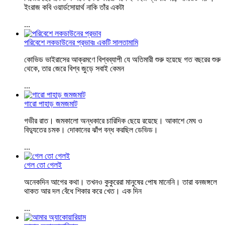
ইংরাজ কবি ওয়ার্ডসোয়ার্থ নাকি তাঁর একটা
...
পরিবেশে লকডাউনের প্রভাবঃ একটি সালতামামি
কোভিড ভাইরাসের আক্রমণে বিশ্বব্যাপী যে অতিমারী শুরু হয়েছে গত বছরের শুরু
থেকে, তার জেরে বিশ্ব জুড়ে সবাই কেমন
...
গারো পাহাড় জমজমাট
গভীর রাত। জমকালো অন্ধকারে চারিদিক ছেয়ে রয়েছে। আকাশে মেঘ ও
বিদ্যুতের চমক। দোকানের ঝাঁপ বন্ধ করছিল ডেভিড।
...
গেল তো গেলই
অনেকদিন আগের কথা। তখনও কুকুরেরা মানুষের পোষ মানেনি। তারা বনজঙ্গলে
থাকত আর দল বেঁধে শিকার করে খেত। এক দিন
...