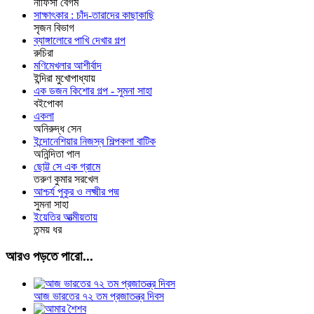
নাফিসা বেগম
সাক্ষাৎকার : চাঁদ-তারাদের কাছাকাছি
সৃজন বিভাগ
ব্যাঙ্গালোরে পাখি দেখার গল্প
রুচিরা
মণিমেখলার আশীর্বাদ
ইন্দিরা মুখোপাধ্যায়
এক ডজন কিশোর গল্প - সুমনা সাহা
বইপোকা
একলা
অনিরুদ্ধ সেন
ইন্দোনেশিয়ার নিজস্ব শিল্পকলা বাটিক
অনিন্দিতা পাল
ছোট্ট সে এক গ্রামে
তরুণ কুমার সরখেল
আশ্চর্য পুকুর ও লক্ষ্মীর পদ্ম
সুমনা সাহা
ইয়েতির আত্মীয়তায়
তন্ময় ধর
আরও পড়তে পারো...
আজ ভারতের ৭২ তম প্রজাতন্ত্র দিবস