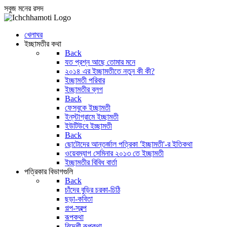
সবুজ মনের রসদ
খেলাঘর
ইচ্ছামতীর কথা
Back
যত প্রশ্ন আছে তোমার মনে
২০১৪ এর ইচ্ছামতীতে নতুন কী কী?
ইচ্ছামতী পরিবার
ইচ্ছামতীর ব্লগ
Back
ফেসবুকে ইচ্ছামতী
ইন্‌স্টাগ্রামে ইচ্ছামতী
ইউটিউবে ইচ্ছামতী
Back
ছোটোদের আন্তর্জাল পত্রিকা 'ইচ্ছামতী'-র ইতিকথা
ওয়েবম্যাগ সেমিনার ২০১৩ তে ইচ্ছামতী
ইচ্ছামতীর বিবিধ বার্তা
পত্রিকার বিভাগগুলি
Back
চাঁদের বুড়ির চরকা-চিঠি
ছড়া-কবিতা
গল্প-স্বল্প
রূপকথা
বিদেশী রূপকথা