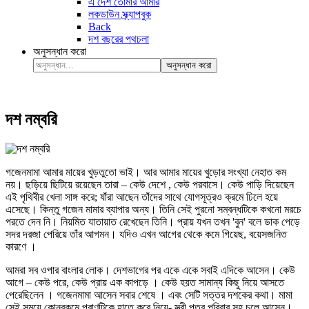
এ দেশ তোমার আমার
লকডাউন স্ক্র্যাপবুক
Back
দশ বছরের পথচলা
অনুসন্ধান করো
অনুসন্ধান করো
দশ নম্বরি
গজেনমামা আমার মায়ের খুড়তুতো ভাই। আর আমার মায়ের খুড়োর সংখ্যা নেহাত কম
নয়। ছড়িয়ে ছিটিয়ে রয়েছেন তারা – কেউ দেশে , কেউ পরবাসে। কেউ পাড়ি দিয়েছেন
এই পৃথিবীর খেলা সাঙ্গ করে; যাঁরা আছেন তাঁদের সাথে যোগসূত্রও ক্রমে ঢিলে হয়ে
এসেছে। কিন্তু গজেন মামার ব্যাপার অন্য। তিনি সেই পুরনো সম্বন্ধটিকে কখনো মরচে
পরতে দেন নি। নিয়মিত যাতায়াত রেখেছেন তিনি। প্রায় যখন তখন 'বুন' বলে ডাক পেড়ে
সদর দরজা পেরিয়ে তাঁর আগমন। যদিও এখন আগের থেকে কমে গিয়েছ, বয়েসজনিত
কারণে ।
আমরা সব ওপার বাংলার লোক। দেশভাগের পর একে একে সবাই এদিকে আসেন। কেউ
আগে – কেউ পরে, কেউ প্রায় এক কাপড়ে । কেউ হয়ত সামান্য কিছু নিয়ে আসতে
পেরেছিলেন । গজেনমামা আসেন সবার শেষে । এবং সেটি সত্তর দশকের কথা। মামা
সেই সময়ে কোনরকমে প্রাণটিকে হাতে করে নিয়ে- স্ত্রী পুত্র পরিবার সহ চলে আসেন।