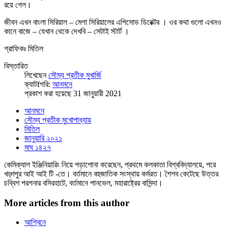
রয়ে গেল।
জীবন এখন বাংলা সিরিয়াল – মেগা সিরিয়ালের এপিসোড ডিরেক্টর । ওর কথা গুলো এখনও
কানে বাজে – যেখান থেকে দেখবি – সেটাই স্টার্ট ।
গ্রাফিকঃ মিতিল
বিস্তারিত
লিখেছেন
সৌম্য প্রতীক মুখার্জি
ক্যাটfগরি:
আনমনে
প্রকাশ করা হয়েছে 31 জানুয়ারী 2021
আনমনে
সৌম্য প্রতীক মুখোপাধ্যায়
মিতিল
জানুয়ারি ২০২১
মাঘ ১৪২৭
কেমিক্যাল ইঞ্জিনিয়ারিং নিয়ে পড়াশোনা করেছেন, প্রথমে কলকাতা বিশ্ববিদ্যালয়ে, পরে
খড়্গপুর আই আই টি -তে। বর্তমানে বহুজাতিক সংস্থায় কর্মরত। শৈশব কেটেছে উত্তর
চব্বিশ পরগনার বসিরহাটে, বর্তমানে পানভেল, মহারাষ্ট্রের বাসিন্দা।
More articles from this author
আশ্বিনে