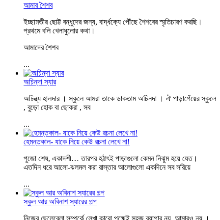
আমার শৈশব
ইচ্ছামতীর ছোট্ট বন্ধুদের জন্য, বার্দ্ধক্যে পৌঁছে শৈশবের স্মৃতিচারণ করছি।
প্রথমে বলি খেলাধুলোর কথা।
আমাদের শৈশব
...
অচিন্‌দা স্যার
অচিন্ত্য হালদার । স্কুলে আমরা তাকে ডাকতাম অচিনদা । ঐ পাড়াগেঁয়ের স্কুলে
, বুড়ো হোক বা ছোকরা , সব
...
হেমন্তকাল- যাকে নিয়ে কেউ রচনা লেখে না!
পুজো শেষ, একাদশী… তারপর হঠাৎই পাড়াগুলো কেমন নিঝুম হয়ে যেত।
এতদিন ধরে আলো-ঝলমল করা রাস্তার আলোগুলো একদিনে সব সরিয়ে
...
স্কুল আর অবিনাশ স্যারের গল্প
নিজের ছেলেবেলা সম্পর্কে লেখা কারো পক্ষেই সহজ ব্যাপার নয়, আমারও নয় ।