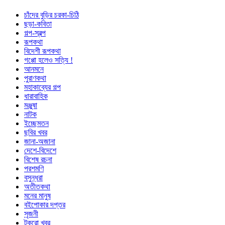
চাঁদের বুড়ির চরকা-চিঠি
ছড়া-কবিতা
গল্প-স্বল্প
রূপকথা
বিদেশী রূপকথা
গপ্পো হলেও সত্যি !
আনমনে
পুরাণকথা
মহাকাব্যের গল্প
ধারাবাহিক
মঞ্জুষা
নাটক
ইচ্ছেমতন
ছবির খবর
জানা-অজানা
দেশে-বিদেশে
বিশেষ রচনা
পরশমণি
বসুন্ধরা
অতীতকথা
মনের মানুষ
বইপোকার দপ্তর
সৃজনী
টুকরো খবর