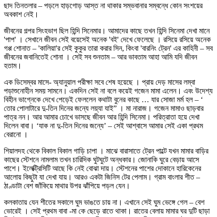
ছাদ তিনতলার – পড়লে হাড়গোড় আস্ত না থাকার সম্ভবানার সম্বন্ধে কোন সংশয়ের
অবকাশ নেই।
জীবনের গল্পর সিংহভাগ ছিল হিন্দি সিনেমার। আমাদের কাছে তখন হিন্দি সিনেমা দেখা মানে
'পাপ' । সেখানে জীবন সেই বয়েসেই অনেক 'বই' দেখে ফেলেছে । রসিয়ে রসিয়ে অনেক
গপ্প শোনাত – 'কালিয়া'র সেই কুকুর তারা করার সিন, কিংবা 'বারনিং ট্রেন' এর কাহিনী – সব
জীবনের জবানিতেই শোনা । সেই সব শুনতাম – আর ভাবতাম আহা আমি যদি জীবন
হতাম।
এক ডিসেম্বর মাসে- অ্যানুয়াল পরীক্ষা সবে শেষ হয়েছে । প্রায় দেড় মাসের লম্বা
পড়াশুনোহীন সময় সামনে। একদিন সেই না বলে কয়েই গজেন মামা এলেন। এবং উদেশ্য
বিহীন ভাগ্নেকে দেখে পেড়েই ফেললেন কথাটা বুনের কাছে … যার সোজা মর্ম হল – ‘
তোর পোলাটারে দু-তিন দিনের জন্যে লয়্যা যাই” । মা নারাজ। গজেন মামাও ছাড়বার
পাত্র নন। আর আমার চোখে ভাসছে জীবন আর হিন্দি সিনেমা। পরিত্রাতা হয়ে দেখা
দিলেন বাবা। ‘যাক না দু-তিন দিনের জন্যে’ – সেই আশ্বাসে আমার সেই একা প্রথম
বেরানো ।
শিয়ালদহ থেকে বিকাল বিকাল গাড়ি চাপা । মাঝে বারাসাতে ট্রেন পাল্টে যখন মামার বাড়ির
কাছের স্টেশনে নামলাম তখন চারিদিক ঘুটঘুটে অন্ধকার। জোনাকি ঘুরে বেড়ায় আসে
পাশে। ইলেক্ট্রিসিটি আছে কি নেই বোঝা দায়। স্টেশনের পাশের দোকানে হারিকেনের
আলোয় কিছুটা যা দেখা যায়। আরও একটা জিনিস টের পেলাম। গ্রাম বাংলার শীত –
ঠাণ্ডাটা বেশ জাঁকিয়ে মাথার উপর ঝাঁপিয়ে পড়ল যেন।
কলকাতায় যেন শীতের সকালে ঘুম ভাঙতে চায় না। এখানে সেই ঘুম ভেঙ্গে গেল – বেশ
ভোরেই । সেই প্রথম বাবা -মা কে ছেড়ে রাতে থাকা। রাতের বেলায় মামার ঘর দুটি ছাড়া