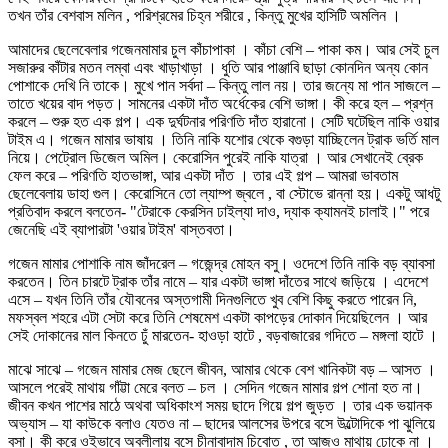
তখন তাঁর বেশবাস মলিন , পরিশ্রমের চিহ্ন শরীরে , কিন্তু মুখের হাসিটি অমলিন ।
আমাদের ছেলেবেলার গজেনমামার চুল কাঁচাপাকা । কাঁচা বেশি – পাকা কম। আর সেই চুল
সজারুর কাঁটার মতন লম্বা এবং খাড়াখাড়া । ধুতি আর পাঞ্জাবি ছাড়া কোনদিন অন্য কোন
পোশাকে দেখি নি তাকে। মুখে পান সর্বদা – কিন্তু লাল নয়। তার জন্যে মা পান সাজলে –
তাতে খয়ের বাদ পড়ত। সামনের একটা দাঁত অর্ধেকের বেশি ভাঙ্গা। কী করে হল – প্রশ্ন
করলে – শুরু হত এক গল্প। এক দুর্ঘটনার পরিণতি দাঁত হারানো। সেটি ঘটেছিল নাকি ওয়ার
টাইম এ। গজেন মামার ভাষায় । তিনি নাকি যশোর থেকে বগুড়া যাচ্ছিলেন ট্রাক ভর্তি মাল
নিয়ে। পেট্রোল ডিজেল অমিল। কেরোসিন পুরেই নাকি যাত্রা । আর সেখানেই ব্রেক
ফেল করে – পরিণতি হাতভাঙ্গা, আর একটা দাঁত । তার এই গল্প – আমরা ভাবতাম
ছেলেবেলায় ডাহা গুল। কেরোসিনে তো ল্যাম্প জ্বলে , বা স্টোভে রান্না হয়। একটু আধটু
প্রতিবাদ করলে বলতেন- "টেরাকে কেরসিন ঢাইল্যা দাও, দ্যাক ক্যামনই চালাই।" পরে
জেনেছি এই ব্যাপারটা 'ওয়ার টাইম' বাস্তবতা।
গজেন মামার পোশাকি নাম জাঁদরেল – গজেন্দ্র মোহন বসু। ওদেশে তিনি নাকি বড় ব্যাবসা
করতেন। তিন চারটে ট্রাক তাঁর নামে – যার একটা ভাঙ্গা দাঁতের সাথে জড়িয়ে । এদেশে
এসে – যখন তিনি তাঁর যৌবনের অস্তগামী দিনগুলিতে খুব বেশি কিছু করতে পারেন নি,
মফস্বল শহরে এটা সেটা করে তিনি শেষমেশ একটা কাপড়ের দোকান দিয়েছিলেন । আর
সেই দোকানের মাল কিনতে ঢুঁ মারতেন- হাওড়া হাটে , বড়বাজারের গদিতে – মঙ্গলা হাটে ।
মাঝে সাঝে – গজেন মামার মেজ ছেলে জীবন, আমার থেকে বেশ খানিকটা বড় – আসত ।
আসলে পরেই মাথায় গাঁট্টা মেরে বলত – চল । সেদিন গজেন মামার গল্প শোনা হত না।
জীবন কখন পাশের মাঠে অথবা অধিকাংশ সময় ছাদে গিয়ে গল্প জুড়ত । তার এক ভয়ানক
অভ্যাস – যা কাউকে বলাও যেতও না – ছাদের আলসের উপরে বসে উল্টোদিকে পা ঝুলিয়ে
বসা। কী করে ওইভাবে অবলীলায় বসে চীনাবাদাম চিবোত , তা আজও মাথায় ঢোকে না ।