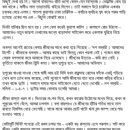
কিছুই দেখা হয় নি। আলো থাকলেও বাতি গুলো কেমন যেন নিস্তেজ। ভোল্টেজ বোধ হয়
কম থাকে। মামীও সাত তাড়াতাড়ি খাইয়ে দিলেন। তাই সকালে উঠে চারদিক একবার
চক্কর মেরে এলাম। পাতলা কুয়াশায় ঢাকা চারিদিক – ক্যাঁচর ক্যাঁচর শব্দ করে গরুর গাড়ি
চলেছে একের পর এক – বিচুলি বোঝাই করে।
দিনটা হাটবার ছিল মনে হয়। বেশ বেলা করেই কুয়াশা কাটল । ঝলমলে রোদ উঠলো –
আমাকেও নতুন জায়গা দেখানোর জন্যে বড়োদাদা সাইকেল করে একপাক ঘুরিয়ে নিয়ে
এলেন।
অবশ্য আগেই রাতের বেলায় জীবনের সাথে কথা হয়ে গিয়েছে – 'দশ নম্বরি'। আমাদের
টার্গেট । জীবনকে বললাম – আমার কাছে ভাই কিন্তু কোন পয়সা নেই। গজেন মামা
স্রেফ বগলদাবা করে আমাকে নিয়ে এসেছেন । জীবনের উত্তর – কয়ি বাত নেহি ।
ফূর্তিতে থাকলে জীবন হিন্দি বলত। কাল দুপুরে হবে – আমাদের অভিযান ।
দুপুরের খাওয়া দাওয়া শেষে মামী আর দুই দিদি যখন বারান্দায় রোদের ফাঁকে একটু গড়িয়ে
নেবে বলে চোখ বন্ধ করেছে, সেই সুযোগে আমি জীবনের হাত ধরে সোজা বাড়ির বাইরে।
তখন বাজে দুটো । সকালে দাদার সাথে সাইকেলে যেতে যেতে দেখেছি – দশ নম্বরি –
মলিনা – ১-৪-৭ । দুটোর সময় কোথায় চলেছি আমরা।
জীবন রাস্তা ধরল না। ভিতরের না-পথ দিয়ে, কখন কারোর উঠোনের মধ্যে দিয়ে, কখন বা
পুকুরের পাশ ঘেঁসে, আমরা চললাম । বলা বাহুল্যও যে জীবনের হাঁটার গতির সাথে তাল
রাখতে হিমসিম খেয়ে ফেলেছি। মাঝে মাঝে আবার ছোট খাটো খানা খন্দ জাম্প মেরে পার
হওয়াও আছে।
মোটামুটি মিনিট পনেরো এই রকম চলার পর – একটা বড় রাস্তায় এসে পরলাম। সাট করে
জীবন একটা রাস্তার পাশের দোকানের সামনে দাঁড়িয়ে পরল। ভাবলাম লজেন্সের জন্যে