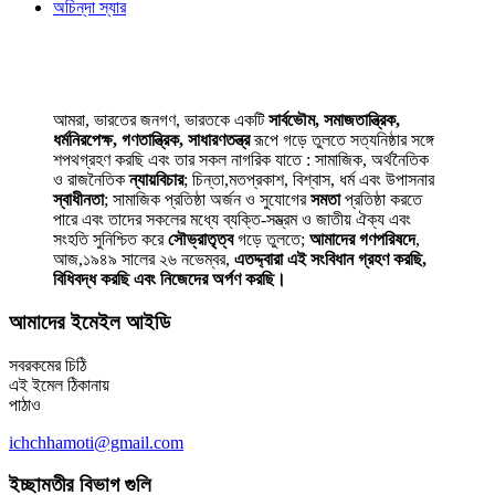
অচিন্‌দা স্যার
আমরা, ভারতের জনগণ, ভারতকে একটি
সার্বভৌম, সমাজতান্ত্রিক,
ধর্মনিরপেক্ষ, গণতান্ত্রিক, সাধারণতন্ত্র
রূপে গড়ে তুলতে সত্যনিষ্ঠার সঙ্গে
শপথগ্রহণ করছি এবং তার সকল নাগরিক যাতে : সামাজিক, অর্থনৈতিক
ও রাজনৈতিক
ন্যায়বিচার
; চিন্তা,মতপ্রকাশ, বিশ্বাস, ধর্ম এবং উপাসনার
স্বাধীনতা
; সামাজিক প্রতিষ্ঠা অর্জন ও সুযোগের
সমতা
প্রতিষ্ঠা করতে
পারে এবং তাদের সকলের মধ্যে ব্যক্তি-সম্ভ্রম ও জাতীয় ঐক্য এবং
সংহতি সুনিশ্চিত করে
সৌভ্রাতৃত্ব
গড়ে তুলতে;
আমাদের গণপরিষদে
,
আজ,১৯৪৯ সালের ২৬ নভেম্বর,
এতদ্দ্বারা এই সংবিধান গ্রহণ করছি,
বিধিবদ্ধ করছি এবং নিজেদের অর্পণ করছি।
আমাদের ইমেইল আইডি
সবরকমের চিঠি
এই ইমেল ঠিকানায়
পাঠাও
ichchhamoti@gmail.com
ইচ্ছামতীর বিভাগ গুলি