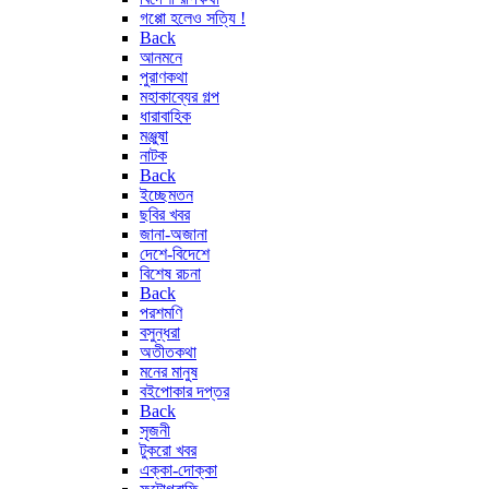
গপ্পো হলেও সত্যি !
Back
আনমনে
পুরাণকথা
মহাকাব্যের গল্প
ধারাবাহিক
মঞ্জুষা
নাটক
Back
ইচ্ছেমতন
ছবির খবর
জানা-অজানা
দেশে-বিদেশে
বিশেষ রচনা
Back
পরশমণি
বসুন্ধরা
অতীতকথা
মনের মানুষ
বইপোকার দপ্তর
Back
সৃজনী
টুকরো খবর
এক্কা-দোক্কা