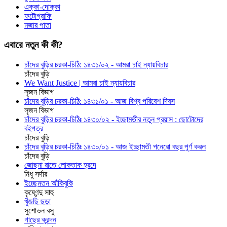
এক্কা-দোক্কা
ফটোগ্রাফি
মজার পাতা
এবারে নতুন কী কী?
চাঁদের বুড়ির চরকা-চিঠি: ১৪৩১/০২ - আমরা চাই ন্যায়বিচার
চাঁদের বুড়ি
We Want Justice | আমরা চাই ন্যায়বিচার
সৃজন বিভাগ
চাঁদের বুড়ির চরকা-চিঠি: ১৪৩১/০১ - আজ বিশ্ব পরিবেশ দিবস
সৃজন বিভাগ
চাঁদের বুড়ির চরকা-চিঠিঃ ১৪৩০/০২ - ইচ্ছামতীর নতুন প্রয়াস : ছোটোদের
বইপত্র
চাঁদের বুড়ি
চাঁদের বুড়ির চরকা-চিঠিঃ ১৪৩০/০১ - আজ ইচ্ছামতী পনেরো বছর পূর্ণ করল
চাঁদের বুড়ি
জোছনা রাতে লোকতাক হ্রদে
নিধু সর্দার
ইচ্ছেমতন আঁকিবুকি
কৃষ্ণেন্দু সাহু
খুঁজছি ছড়া
সুশোভন বসু
গাছের ক্রন্দন