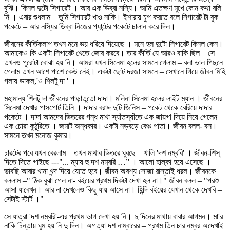
বুঝি। কিনল দুটো সিগারেট । আর এক ডিব্বা নস্যি। আমি এতক্ষণ মুখে কোন কথা বলি
নি । এবার শুধলাম – তুমি সিগারেট খাও নাকি। ইশারায় চুপ করতে বলে সিগারেট টা বুক
পকেটে – আর নস্যির ডিব্বা নিজের প্যান্টের পকেটে চালান করে দিল।
জীবনের কীর্তিকলাপ তখন মনে ভয় ধরিয়ে দিয়েছে । মনে হল দুটো সিগারেট কিনল কেন।
আমাকেও কি একটা সিগারেট খেতে জোর করবে। তার কীর্তি যে আরও বাকি ছিল – সে
তখনও পুরোটা বোঝা হয় নি। আমরা যখন সিনেমা হলের সামনে গেলাম – বলা ভাল পিছনে
গেলাম তখন আশে পাশে কেউ নেই। একটা ছোট দরজা সামনে – সেখানে গিয়ে জীবন মিহি
গলায় ডাকল,'ও শিলটু দা ' ।
মহামান্য শিলটু দা জীবনের পাড়াতুতো দাদা। মলিনা সিনেমা হলের লাইট ম্যান । জীবনের
সিনেমা দেখার পাসপোর্ট তিনি । দাদার বরাদ্দ দুটি জিনিস – পকেট থেকে বেরিয়ে দাদার
পকেটে । দাদা আমদের ভিতরের গন্ধ মাখা স্যাঁতস্যাঁতে এক জায়গা দিয়ে নিয়ে গেলেন
এক চোরা কুঠুরিতে । জমাট অন্ধকার। একটা নড়বড়ে বেঞ্চ পাতা। জীবন বলল- বস।
সামনে তখন মনোজ কুমার।
চারটের পরে যখন বেরলাম – তখন মাথার ভিতরে ঘুরছে – খালি 'দশ নম্বরি' । জীবন-শিস্‌
দিতে দিতে গাইছে ---"... ম্যায় হু দশ নম্বরি …” । আলো হাল্কা হয়ে এসেছে ।
ভাবছি আবার খানা খন্দ দিয়ে যেতে হবে। জীবন অবশ্য সোজা রাস্তাই ধরল। জীবনকে
বললাম –" ঠিক বুঝা গেল না- বইয়ের প্রথম দিকটা দেখা হল না।" জীবন বলল – "পরশু
আসা যাবেখন। আর না দেখলেও কিছু যায় আসে না। হিন্দি বইয়ের যেখান থেকে দেখবি –
সেটাই স্টার্ট ।"
সে যাত্রা 'দশ নম্বরি'-এর প্রথম ভাগ দেখা হয় নি। দু দিনের মাথায় বাবার আগমন। মা'র
নাকি চিন্তায় ঘুম হয় নি দু দিন। অগত্যা দশ নাম্বারের – প্রথম তিন চার নম্বর অদেখাই