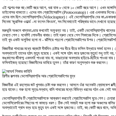
এই গল্পের শুরু বহু কোটি বছর আগে, ধরা যাক ৮ থেকে ১০ কোটি বছর আগে। এখন মঙ্গোলি
ডাইনোসর থাকতো। এদের নাম প্রোটোসেরাটপ (Protoceratop)। এরা এখনকার দিনের ভেড়াদ
এদের নাম ছিল ভেলোসির‍্যাপ্‌টর (Velociraptor)। এই ভেলোসির‍্যাপ্‌টর দের কাণ্ডকারখানা স্পিল
সিনেমা 'জুরাসিক ওয়ার্ল্ড –দা ফলেন কিংডম', সব সিনেমাতেই পরিষ্কার ভাবে দেখানো হয়ে
মরুভূমি অঞ্চলে খাদ্যভাণ্ডার কখনোই অফুরন্ত নয়। তাই, একটি ভেলোসির‍্যাপ্‌টর খাদ্য
দেখতে পেল। যথেষ্টই লোভনীয় খাবার। তাই দ্রুত ধেয়ে গেল শিকারের দিকে। প্রোটোসেরাটপ
তাই খুব একটা অসুবিধা হলো না - ঝাঁপিয়ে পড়লো প্রোটোসেরাটপের উপর। প্রোটোসেরাটপটি
বিজ্ঞানীরা পাথরের মধ্যে বহুকষ্টে দীর্ঘদিন চেষ্টার পর ধীরে ধীরে ফসিল উদ্ধারে সমর
অবস্থাতেই তাদের হঠাৎ মৃত্যু হয়েছে। একই সঙ্গে হঠাৎ করে দুজনের মৃত্যু! শুধু তাই 
কঙ্কালের জীবাশ্ম একদমই পাওয়া যায় না, ভাঙাচোরা অবস্থায় ছড়িয়ে-ছিটিয়ে পাওয়া যায়।
ফসিলাইজড্ হয়েছে! বিজ্ঞানীদের ভাবিয়ে তুলল। তাঁরা কারণ অনুসন্ধান শুরু করলেন।
শিল্পীর কল্পনায় ভেলোসির‍্যাপ্‌টর আর প্রোটোসেরাটপের যুদ্ধ
বিজ্ঞানীরা এই রহস্যের জট খুলবার চেষ্টা শুরু করলেন। আসলে ওঁরা অনেকটা ব্যোমকেশ বক্সী,
হয়ে যাবেন। শুরু হলো সূত্র-সন্ধান; বালি পাথরের মধ্যে বিভিন্ন ধরনের গঠন এবং সেই স
ভেলোসির‍্যাপ্‌টর টি প্রোটোসেরাটপকে আক্রমণ করতেই প্রোটোসেরাটপ ঘুরে গেল। চেহারা ছোট
ভেলোসিরেপটরের পিছনের পা কামড়ে ধরল। ঠিক সেই সময়ই শুরু হলো মরু অঞ্চলের বালির
অবস্থাতেই শ্বাস বন্ধ হয়ে মৃত্যু হল একই সঙ্গে দুজনের। তাই, বহু কোটি বছর বাদে, অবি