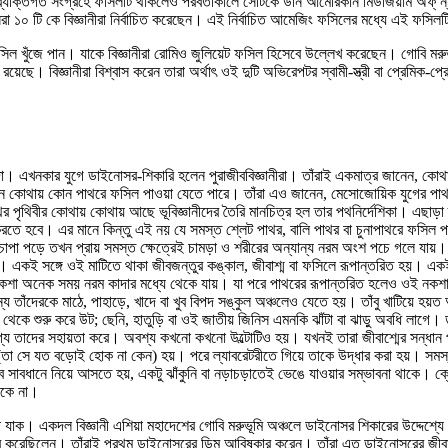
 ব্যক্তিগত সংগ্রহে ফসিলটি থাকলেও পরবর্তীকালে সেটিকে উনি আমেরিকান মিউজিয়াম অফ্ ন্যাচ
েরা ১০ টি কে বিজ্ঞানীরা নির্বাচিত করেছেন। এই নির্বাচিত আমেজিং ফসিলের মধ্যে এই ফসিলট
সিল খুঁজে পান। যাকে বিজ্ঞানীরা রোমিও জুলিয়েট ফসিল হিসেবে উল্লেখ করেছেন। গোবি ম
 রয়েছে। বিজ্ঞানীরা বিশ্বাস করেন তারা অর্থাৎ ওই দুটি অভিরেপটর স্বামী-স্ত্রী বা প্রেমিক-
 এখনকার যুগে ডাইনোসর-শিকারি হলেন পুরাজীববিজ্ঞানীরা। তাঁরাই একমাত্র জানেন, কোথায়
া জানেন কোথায় কোন পাথরে ফসিল পাওয়া যেতে পারে। তাঁরা এও জানেন, মেসোজোয়িক যুগের প
ীর কোথায় কোথায় আছে ভূবিজ্ঞানীদের তৈরি মানচিত্র হল তার পথনির্দেশিকা। এছাড়া তা
তে হবে। এর মানে কিন্তু এই নয় যে সমস্ত শ্লেট পাথর, বালি পাথর বা চুনাপাথরে ফসিল পাও
ি চাপা পড়ে তখন প্রায় সমস্ত ক্ষেত্রেই চামড়া ও শরীরের অন্যান্য নরম অংশ পচে গলে যায়। 
। একই সঙ্গে ওই মাটিতে থাকা জীবজন্তুর কঙ্কাল, জীবাশ্ম বা ফসিলে রূপান্তরিত হয়। একই প
া অনেক সময় নরম কাদার মধ্যে থেকে যায়। যা পরে পাথরের রূপান্তরিত হলেও ওই নকশা অটু
্য তাঁদেরকে মাঠে, পাহাড়ে, খাদে বা খুব বিপদ সঙ্কুল অঞ্চলেও যেতে হয়। তাঁবু খাটিয়ে হ
থেকে শুরু করে উট; ছেনি, হাতুড়ি বা ওই জাতীয় জিনিস এমনকি ঝাঁটা বা ঝাড়ু অবধি লাগে। ডা
াগ্য তাদের সহায়তা করে। অবশ্য কখনো কখনো উল্টোটিও হয়। যখনই তারা জীবাশ্মের সন্ধান 
তা সে যত বড়োই হোক না কেন) হয়। পরে ল্যাবরেটরীতে গিয়ে তাকে উদ্ধার করা হয়। সমস্ত 
ুব সাবধানে নিয়ে আসতে হয়, একটু ঝাঁকুনি বা নড়াচড়াতেই ভেঙে যাওয়ার সম্ভাবনা থাকে। ক্
থাকে না।
়া যাক। একদল বিজ্ঞানী এশিয়া মহাদেশের গোবি মরুভূমি অঞ্চলে ডাইনোসর শিকারের উদ্দেশ্
কার করেছিলেন। তাঁরাই প্রথম ডাইনোসরের ডিম আবিষ্কার করেন। তাঁরা এত ডাইনোসরের জ