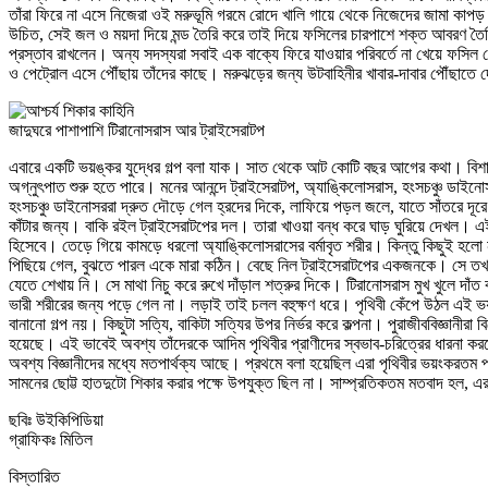
তাঁরা ফিরে না এসে নিজেরা ওই মরুভূমি গরমে রোদে খালি গায়ে থেকে নিজেদের জামা কাপড় 
উচিত, সেই জল ও ময়দা দিয়ে মন্ড তৈরি করে তাই দিয়ে ফসিলের চারপাশে শক্ত আবরণ তৈ
প্রস্তাব রাখলেন। অন্য সদস্যরা সবাই এক বাক্যে ফিরে যাওয়ার পরিবর্তে না খেয়ে ফসি
ও পেট্রোল এসে পৌঁছায় তাঁদের কাছে। মরুঝড়ের জন্য উটবাহিনীর খাবার-দাবার পৌঁছাতে দ
জাদুঘরে পাশাপাশি টিরানোসরাস আর ট্রাইসেরাটপ
এবারে একটি ভয়ঙ্কর যুদ্ধের গল্প বলা যাক। সাত থেকে আট কোটি বছর আগের কথা। বিশাল এক
অগ্নুৎপাত শুরু হতে পারে। মনের আনন্দে ট্রাইসেরাটপ, অ্যাঙ্কিলোসরাস, হংসচঞ্চু ডা
হংসচঞ্চু ডাইনোসররা দ্রুত দৌড়ে গেল হ্রদের দিকে, লাফিয়ে পড়ল জলে, যাতে সাঁতরে দূর
কাঁটার জন্য। বাকি রইল ট্রাইসেরাটপের দল। তারা খাওয়া বন্ধ করে ঘাড় ঘুরিয়ে দেখল। এই
হিসেবে। তেড়ে গিয়ে কামড়ে ধরলো অ্যাঙ্কিলোসরাসের বর্মাবৃত শরীর। কিন্তু কিছুই হলো ন
পিছিয়ে গেল, বুঝতে পারল একে মারা কঠিন। বেছে নিল ট্রাইসেরাটপের একজনকে। সে তখন ম
যেতে শেখায় নি। সে মাথা নিচু করে রুখে দাঁড়াল শত্রুর দিকে। টিরানোসরাস মুখ খুলে দা
ভারী শরীরের জন্য পড়ে গেল না। লড়াই তাই চলল বহুক্ষণ ধরে। পৃথিবী কেঁপে উঠল এই ভয়
বানানো গল্প নয়। কিছুটা সত্যি, বাকিটা সত্যির উপর নির্ভর করে কল্পনা। পুরাজীববিজ্ঞানীরা 
হয়েছে। এই ভাবেই অবশ্য তাঁদেরকে আদিম পৃথিবীর প্রাণীদের স্বভাব-চরিত্রের ধারনা কর
অবশ্য বিজ্ঞানীদের মধ্যে মতপার্থক্য আছে। প্রথমে বলা হয়েছিল এরা পৃথিবীর ভয়ংকরতম প
সামনের ছোট্ট হাতদুটো শিকার করার পক্ষে উপযুক্ত ছিল না। সাম্প্রতিকতম মতবাদ হল, এর
ছবিঃ উইকিপিডিয়া
গ্রাফিকঃ মিতিল
বিস্তারিত