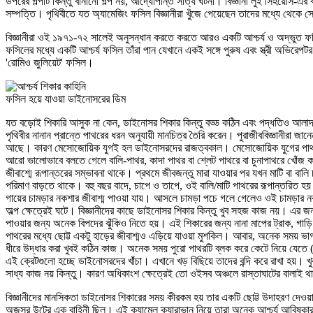
উপরের গল্পটি কিন্তু বানানো গল্প নয়, আদ্যোপান্ত সত্যি ঘটনা। বিজ্ঞানী লুই সিহয়োস-এর
সম্পত্তি। পৃথিবীতে যত অ্যামেজিং ফসিল বিজ্ঞানীরা খুঁজে পেয়েছেন তাদের মধ্যে থেকে স
বিজ্ঞানীরা ওই ১৯৭১-৭২ সালেই অনুসন্ধান করতে করতে আরও একটি আশ্চর্য ও অদ্ভুত ফ
ফসিলের মধ্যে একটি আশ্চর্য ফসিল তাঁরা পান যেখানে একই সঙ্গে পুরুষ এবং স্ত্রী অভিরেপটর
'রোমিও জুলিয়েট' ফসিল।
ফসিল হয়ে যাওয়া ডাইনোসরের ডিম
যত বড়োই শিকারি আসুক না কেন, ডাইনোসর শিকার কিন্তু বড্ড কঠিন এবং পদ্ধতিও আলাদা।
পৃথিবীর নানান প্রান্তে পাথরের ধরন অনুযায়ী মানচিত্র তৈরি করেন। পুরাজীববিজ্ঞানীর
আছে। কারণ মেসোজোয়িক যুগই হল ডাইনোসরদের রাজত্বকাল। মেসোজোয়িক যুগের পাথর পৃথিব
আরো ভালোভাবে বলতে গেলে বালি-পাথর, কাদা পাথর বা শ্লেট পাথরে বা চুনাপাথরে খোঁজ কর
জীবাশ্মে রূপান্তরের সম্ভাবনা থাকে। প্রথমে জীবজন্তু মারা যাওয়ার পর যখন মাটি বা বাল
পরিমাণ বাড়তে থাকে। বহু বছর বাদে, চাপে ও তাপে, ওই বালি/মাটি পাথরের রূপান্তরিত হয়
গায়ের চামড়ার নকশার জীবাশ্ম পাওয়া যায়। আসলে চামড়া পচে গলে গেলেও ওই চামড়ার নকশ
অল্প ক্ষেত্রেই ঘটে। বিজ্ঞানীদের কাছে ডাইনোসর শিকার কিন্তু খুব সহজ কাজ নয়। এর জন
পাওয়ার জন্য অনেক বিপদের ঝুঁকিও নিতে হয়। এই শিকারের জন্য নানা মাপের ট্রাক, গাড়ি 
পাথরের মধ্যে ছোট্ট একটু হাড়ের জীবাশ্মও এড়িয়ে যাওয়া মুশকিল। আবার, অনেক সময় ভ
ধীরে উদ্ধার করা খুবই কঠিন কাজ। অনেক সময় পুরো পাথরটি ব্লক করে কেটে নিয়ে যেতে (
এই ক্রেটগুলো হচ্ছে ডাইনোসরদের খাঁচা। এখানে খড় বিছিয়ে তাদের বন্দি করে রাখা হয়। খ
সাধ্য কাজ নয় কিন্তু। কারণ অধিকাংশ ক্ষেত্রেই তো ওইসব অঞ্চলে রাস্তাঘাটের বালাই 
বিজ্ঞানীদের মানসিকতা ডাইনোসর শিকারের সময় কীরকম হয় তার একটি ছোট্ট উদাহরণ দেওয
অজস্র উটের এক বাহিনী ছিল। এই ক্যামেল ক্যারাভান নিয়ে তারা অনেক আশ্চর্য আবিষ্