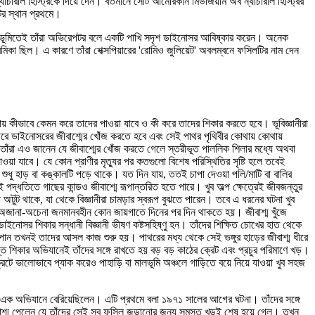
ারাল হিস্ট্রিকে দিয়ে দেন। বর্তমানে সেটি আমেরিকান মিউজিয়াম অব ন্যাচারাল হিস্ট্রির
ির স্থান প্রথমে।
রুভূমিতেই তাঁরা অভিরেপটর বলে একটি পাখি সদৃশ ডাইনোসর আবিষ্কার করেন। অনেক
প্রেমিকা ছিল। এ কারণে তাঁরা শেক্সপিয়ারের 'রোমিও জুলিয়েট' অবলম্বনে ফসিলটির নাম দেন
 কীভাবে কেমন করে তাদের পাওয়া যাবে ও কী করে তাদের শিকার করতে হবে। ভূবিজ্ঞানীরা
াথরে ডাইনোসরের জীবাশ্মের খোঁজ করতে হবে এবং সেই পাথর পৃথিবীর কোথায় কোথায়
ঁরা এও জানেন যে জীবাশ্মের খোঁজ করতে গেলে স্তরীভূত পাললিক শিলার মধ্যে অথবা
য়া যাবে। যে কোন প্রাণীর মৃত্যুর পর কতগুলো বিশেষ পরিস্থিতির সৃষ্টি হলে তবেই
শুধু হাড় বা কঙ্কালটি পড়ে থাকে। যত দিন যায়, ততই চাপা দেওয়া পলি/মাটি বা বালির
দ্ধতিতে গাছের কান্ডও জীবাশ্মে রূপান্তরিত হতে পারে। খুব অল্প ক্ষেত্রেই জীবজন্তুর
ট থাকে, যা থেকে বিজ্ঞানীরা চামড়ার স্বরূপ বুঝতে পারেন। তবে এ ধরনের ঘটনা খুব
য়ত অজানা-অচেনা জনমানবহীন কোন জায়গাতে দিনের পর দিন থাকতে হয়। জীবাশ্ম খুঁজে
ইনোসর শিকার সন্ধানী বিজ্ঞানী ভীষণ কষ্টসহিষ্ণু হন। তাঁদের শিক্ষিত চোখের হাত থেকে
পান তখনই তাদের আসল কাজ শুরু হয়। পাথরের মধ্য থেকে সেই ভঙ্গুর হাড়ের জীবাশ্ম ধীরে
শিকার অভিযানেই তাঁদের সঙ্গে রাখতে হয় বড় বড় কাঠের ক্রেট এবং প্রচুর পরিমাণে খড়।
রেটে ভালোভাবে প্যাক করেও পাহাড়ি বা মালভূমি অঞ্চলে গাড়িতে বয়ে নিয়ে যাওয়া খুব সহজ
যে এক অভিযানে বেরিয়েছিলেন। এটি প্রথমে বলা ১৯৭১ সালের আগের ঘটনা। তাঁদের সঙ্গে
ীবাশ্ম পেলেন যে তাঁদের সেই সব ফসিল জড়ানোর জন্য সমস্ত খড়ই শেষ হয়ে গেল। তখন