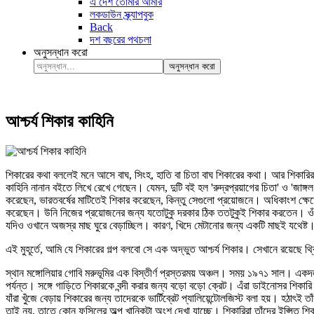
এ দেশ তোমার আমার
লকডাউন স্ক্র্যাপবুক
Back
দশ বছরের পথচলা
অনুসন্ধান করো
অনুসন্ধান করো
আশ্চর্য শিকার কাহিনি
শিকারের কথা বললেই মনে আসে বাঘ, সিংহ, হাতি বা চিতা বাঘ শিকারের কথা। আর শিকারির ক
কাহিনি নানান বইতে লিখে রেখে গেছেন। যেমন, দুটি বই হল 'রুদ্রপ্রয়াগের চিতা' ও 'জ
করেছেন, ভারতবর্ষের মাটিতেই শিকার করেছেন, কিন্তু সেগুলো প্রয়োজনে। অধিকাংশ ক্ষেত্
করেছেন। উনি নিজের প্রয়োজনের জন্য যতোটুকু দরকার ঠিক ততটুকুই শিকার করতেন। ওঁর 
যদিও ওখানে অজস্র মাছ ঘুরে বেড়াচ্ছিল। কারণ, খিদে মেটানোর জন্য একটি মাছই যথেষ্ট
এই মুহূর্তে, আমি যে শিকারের গল্প বলবো সে এক অদ্ভুত আশ্চর্য শিকার। সেখানে রয়েছে থ
স্থান মঙ্গোলিয়ার গোবি মরুভূমির এক বিস্তীর্ণ প্রস্তরময় অঞ্চল। সময় ১৯৭১ সাল। একদল শ
পর্যন্ত। সঙ্গে গাড়িতে শিকারকে বন্দী করার জন্য বড়ো বড়ো ক্রেট। এঁরা ডাইনোসর শিকারি অ
যাঁরা খুঁজে বেড়ায় শিকারের জন্য তাদেরকে ভার্টিব্রেট প্যালিয়েন্টোলজিস্ট বলা হয়। হঠাৎ
তাই নয়, তাতে কোন ফসিলের অল্প খানিকটা অংশ দেখা যাচ্ছে। শিকারিরা তাঁদের ইপ্সিত শ