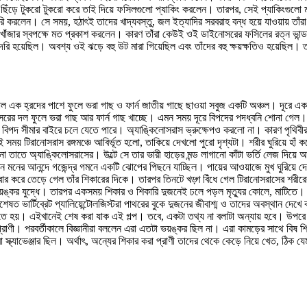
ছিঁড়ে টুকরো টুকরো করে তাই দিয়ে ফসিলগুলো প্যাকিং করলেন। তারপর, সেই প্যাকিংগুলো মজ
রি করলেন। সে সময়, হঠাৎই তাদের খাদ্যবস্তু, জল ইত্যাদির সরবরাহ বন্ধ হয়ে যাওয়ায় 
ল খোঁজার স্বপক্ষে মত প্রকাশ করলেন। কারণ তাঁরা কেউই ওই ডাইনোসরের ফসিলের রত্ন ভান
েরি হয়েছিল। অবশ্য ওই ঝড়ে বহু উট মারা গিয়েছিল এবং তাঁদের বহু ক্ষয়ক্ষতিও হয়েছিল। তব
 হ্রদের পাশে ফুলে ভরা গাছ ও ফার্ন জাতীয় গাছে ছাওয়া সবুজ একটি অঞ্চল। দূরে একটি আ
ইনোসরের দল ফুলে ভরা গাছ আর ফার্ন গাছ খাচ্ছে। এমন সময় দূরে বিপদের পদধ্বনি শোনা গ
ে বিপদ সীমার বাইরে চলে যেতে পারে। অ্যাঙ্কিলোসরাস ভ্রুক্ষেপও করলো না। কারণ পৃথিবী
 সময় টিরানোসরাস রঙ্গমঞ্চে আবির্ভূত হলো, তাকিয়ে দেখলো পুরো দৃশ্যটা। শরীর ঘুরিয়ে হ
া তাতে অ্যাঙ্কিলোসরাসের। উল্টে সে তার ভারী হাড়ের মন্ড লাগানো কাঁটা ভর্তি লেজ দিয়ে
নের আনন্দে গজেন্দ্র গমনে একটি ঝোপের পিছনে যাচ্ছিল। পায়ের আওয়াজে মুখ ঘুরিয়ে দে
ঁত বার করে তেড়ে গেল তাঁর শিকারের দিকে। তারপর তিনটে খড়্গ বিঁধে গেল টিরানোসরাসের শর
ঙ্কর যুদ্ধে। তারপর একসময় শিকার ও শিকারি দুজনেই ঢলে পড়ল মৃত্যুর কোলে, মাটিতে। তা
বিশেষত ভার্টিব্রেট প্যালিয়েন্টোলজিস্টরা পাথরের বুকে দুজনের জীবাশ্ম ও তাদের অবস্থান দেখ
তে হয়। এইখানেই শেষ করা যাক এই গল্প। তবে, একটা তথ্য না বলাটা অন্যায় হবে। উপরে বর
্রাণী। পরবর্তীকালে বিজ্ঞানীরা বললেন এরা এতটা ভয়ঙ্কর ছিল না। এরা কামড়ের সাথে বিষ শ
া স্ক্যাভেঞ্জার ছিল। অর্থাৎ, অন্যের শিকার করা প্রাণী তাদের থেকে কেড়ে নিয়ে খেত, ঠি