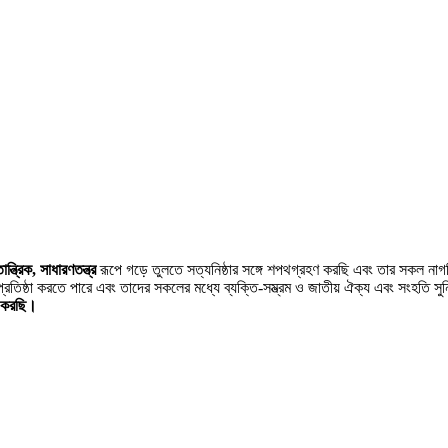
ন্ত্রিক, সাধারণতন্ত্র
রূপে গড়ে তুলতে সত্যনিষ্ঠার সঙ্গে শপথগ্রহণ করছি এবং তার সকল না
্রতিষ্ঠা করতে পারে এবং তাদের সকলের মধ্যে ব্যক্তি-সম্ভ্রম ও জাতীয় ঐক্য এবং সংহতি সু
ণ করছি।