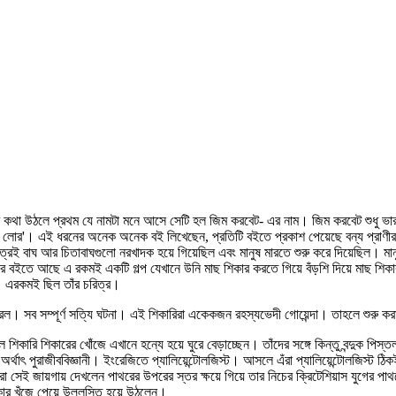
থা উঠলে প্রথম যে নামটা মনে আসে সেটি হল জিম করবেট- এর নাম। জিম করবেট শুধু ভারতবর্
াঙ্গল লোর'। এই ধরনের অনেক অনেক বই লিখেছেন, প্রতিটি বইতে প্রকাশ পেয়েছে বন্য প্রা
রেই বাঘ আর চিতাবাঘগুলো নরখাদক হয়ে গিয়েছিল এবং মানুষ মারতে শুরু করে দিয়েছিল। মা
বইতে আছে এ রকমই একটি গল্প যেখানে উনি মাছ শিকার করতে গিয়ে বঁড়শি দিয়ে মাছ শিকার
। এরকমই ছিল তাঁর চরিত্র।
্রিল। সব সম্পূর্ণ সত্যি ঘটনা। এই শিকারিরা একেকজন রহস্যভেদী গোয়েন্দা। তাহলে শুরু কর
িকারি শিকারের খোঁজে এখানে হন্যে হয়ে ঘুরে বেড়াচ্ছেন। তাঁদের সঙ্গে কিন্তু বন্দুক পিস্
র্থাৎ পুরাজীববিজ্ঞানী। ইংরেজিতে প্যালিয়েন্টোলজিস্ট। আসলে এঁরা প্যালিয়েন্টোলজিস্ট ঠিকই
ই তাঁরা সেই জায়গায় দেখলেন পাথরের উপরের স্তর ক্ষয়ে গিয়ে তার নিচের ক্রিটেশিয়াস যুগের
িকার খুঁজে পেয়ে উল্লসিত হয়ে উঠলেন।