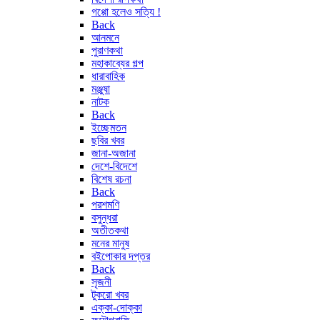
গপ্পো হলেও সত্যি !
Back
আনমনে
পুরাণকথা
মহাকাব্যের গল্প
ধারাবাহিক
মঞ্জুষা
নাটক
Back
ইচ্ছেমতন
ছবির খবর
জানা-অজানা
দেশে-বিদেশে
বিশেষ রচনা
Back
পরশমণি
বসুন্ধরা
অতীতকথা
মনের মানুষ
বইপোকার দপ্তর
Back
সৃজনী
টুকরো খবর
এক্কা-দোক্কা