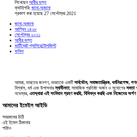
লিখেছেন
আবীর গুপ্ত
ক্যাটfগরি:
জানা-অজানা
প্রকাশ করা হয়েছে 27 সেপ্টেম্বর 2021
জানা-অজানা
আশ্বিন ১৪২৮
সেপ্টেম্বর ২০২১
আবীর গুপ্ত
ভার্টিব্রেট প্যালিয়েন্টোলজিস্ট
ফসিল
আমরা, ভারতের জনগণ, ভারতকে একটি
সার্বভৌম, সমাজতান্ত্রিক, ধর্মনিরপেক্ষ, গণতা
বিশ্বাস, ধর্ম এবং উপাসনার
স্বাধীনতা
; সামাজিক প্রতিষ্ঠা অর্জন ও সুযোগের
সমতা
প
নভেম্বর,
এতদ্দ্বারা এই সংবিধান গ্রহণ করছি, বিধিবদ্ধ করছি এবং নিজেদের অর্প
আমাদের ইমেইল আইডি
সবরকমের চিঠি
এই ইমেল ঠিকানায়
পাঠাও