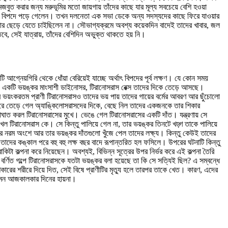
বুত করার জন্য মরুভূমির মতো জায়গায় তাঁদের কাছে যার মূল্য সবচেয়ে বেশি হওয়া
তাঁরা বিপদে পড়ে গেলেন। তখন দলনেতা এক সভা ডেকে অন্য সদস্যদের কাছে ফিরে যাওয়ার
্ডার ছেড়ে যেতে চাইছিলেন না। সৌভাগ্যক্রমে অবশ্য কয়েকদিন বাদেই তাদের খাবার, জল
ে, সেই যাত্রায়, তাঁদের বেশিদিন অভুক্ত থাকতে হয় নি।
গ্নেয়গিরি থেকে ধোঁয়া বেরিয়েই যাচ্ছে অর্থাৎ বিপদের পূর্ব লক্ষণ। যে কোন সময়
েল। একটি ভয়ঙ্কর মাংসাশী ডাইনোসর, টিরানোসরাস রেক্স তাদের দিকে তেড়ে আসছে।
র ভয়ংকরতম প্রাণী টিরানোসরাসও তাদের ভয় পায় তাদের গায়ের বর্মের আবরণ আর ছুঁচোলো
াঁ করে তেড়ে গেল অ্যাঙ্কিলোসরাসদের দিকে, বেছে নিল তাদের একজনকে তার শিকার
 আঘাত করল টিরানোসরাসের মুখে। ভেঙে গেল টিরানোসরাসের একটি দাঁত। যন্ত্রণায় সে
খল টিরানোসরাস কে। সে কিন্তু পালিয়ে গেল না, তার ভয়ঙ্কর তিনটে খড়্গ তাকে পালিয়ে
ীরের নরম অংশে আর তার ভয়ঙ্কর দাঁতগুলো খুঁজে পেল তাদের লক্ষ্য। কিন্তু কেউই তাদের
দের কঙ্কাল পরে বহু বহু লক্ষ বছর বাদে রূপান্তরিত হল ফসিলে। উপরের ঘটনাটি কিন্তু
ে বাকিটা কল্পনা করে নিয়েছেন। অবশ্যই, বিভিন্ন সূত্রের উপর নির্ভর করে এই কল্পনা তৈরি
্ণিত গল্পে টিরানোসরাসকে যতটা ভয়ঙ্কর বলা হয়েছে তা কি সে সত্যিই ছিল? এ সম্বন্ধে
িকারের শরীরে দিয়ে দিত, সেই বিষে প্রাণীটির মৃত্যু হলে তারপর তাকে খেত। কারণ, এদের
ক যেমন আজকালকার দিনের হায়না।