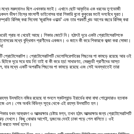
ভূমির মধ্যে মরুদ্যানও ছিল এখনকার মতই। এখানে ছোট আকৃতির এক ধরনের তৃণভোজী
 ভীষণ হিংস্র মাংসাশী ডাইনোসর যারা শিকারি বুনো কুকুরের মতই দলবেঁধে ঘুরত।
সম্প্রতি রিলিজ্ করা সিনেমা 'জুরাসিক ওয়ার্ল্ড' এবং তার পরবর্তী খন্ড আগের বছরে রিলিজ্ করা
দিন ধরেই প্রায় না খেয়েই আছে। শিকার জোটে নি। হঠাৎই দূরে একটা প্রোটোসেরাটপকে
ডাইনোসরের মধ্যে বুদ্ধিমান প্রাণীদের একজন। ও জানে কী করে শিকারকে কব্জা করা সোজা।
ব!
 আর অপরটি প্রোটোসেরাটপ। প্রোটোসেরাটপটি ভেলোসিরেপটরের পিছনের পা কামড়ে রয়েছে আর ওই
টকে দূরে সরে যায় নি! তাই বা কী করে হয়! সাধারণত, মেরুদন্ডী প্রাণীদের আস্ত
 ফসিল, যার মধ্যে একটি অপরটির পিছনের পা কামড়ে রয়েছে এবং সেই অবস্থাতেই তারা
হস্য উদঘাটনে নজির রয়েছে যা শুনলে স্কটল্যান্ড ইয়ার্ডের বাঘা বাঘা গোয়েন্দারাও হতবাক
রে কাজে এল। শেষ অবধি বিভিন্ন সূত্র থেকে এই রহস্য উদঘাটিত হল।
িকার যখন আক্রমণ ও আত্মরক্ষার চেষ্টায় মগ্ন, তখন হঠাৎ আত্মরক্ষার জন্য প্রোটোসেরাটপটি
রুঝড় দেখলে। কিছু বোঝার আগেই, দুজনের দেহই ঢাকা পড়ে গেল বালিতে। ওই
্দী করতে সমর্থ হলেন।