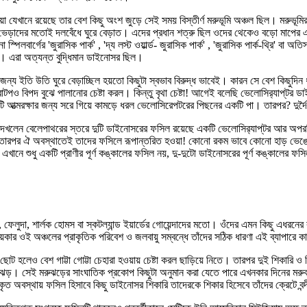
য়া যেখানে রয়েছে তার বেশ কিছু অংশ জুড়ে সেই সময় বিস্তীর্ণ মরুভূমি অঞ্চল ছিল। মরু
ের মতোই দলবেঁধে ঘুরে বেড়াত। এদের প্রধান শত্রু ছিল ওদের থেকেও বড়ো মাপের একদল
বার্গের 'জুরাসিক পার্ক' , 'দ্য লস্ট ওয়ার্ল্ড- জুরাসিক পার্ক' , 'জুরাসিক পার্ক-থ্রি' বা অতি
ছে। এরা অত্যন্ত বুদ্ধিমান ডাইনোসর ছিল।
ের জন্য ইতি উতি ঘুরে বেড়াচ্ছিল হয়তো কিছুটা স্বভাব বিরুদ্ধ ভাবেই। কারন সে বেশ কিছু
ও বিপদ বুঝে পালানোর চেষ্টা করল। কিন্তু বৃথা চেষ্টা! আগেই বলেছি ভেলোসির‍্যাপ্‌টর 
 আত্মরক্ষার জন্য সরে গিয়ে কামড়ে ধরল ভেলোসিরেপটরের পিছনের একটি পা। তারপর? দুর্দৈ
্থ হলেন। দেখলেন বেলেপাথরের স্তরে দুটি ডাইনোসরের ফসিল রয়েছে একটি ভেলোসির‍্যাপ্‌টর
নয়, তারপর ঐ অবস্থাতেই তাদের ফসিলে রূপান্তরিত হওয়া! কোনো রকম ভাবে কোনো হাড় ভেঙে ছি
 এখানে শুধু একটি প্রাণীর পূর্ণ কঙ্কালের ফসিল নয়, দু-দুটো ডাইনোসরের পূর্ণ কঙ্কালের
 ফেলুদা, শার্লক হোমস বা স্কটল্যান্ড ইয়ার্ডের গোয়েন্দাদের মতো। ওঁদের এমন কিছু এধরনের র
ময়কার ওই অঞ্চলের প্রাকৃতিক পরিবেশ ও জলবায়ু সম্বন্ধে তাঁদের সঠিক ধারণা এই ব্যাপা
 হলেও বেশ গাট্টা গোট্টা চেহারা হওয়ায় চেষ্টা করল ছাড়িয়ে নিতে। তারপর দুই শিকারি ও শ
 ঝড়। সেই মরুঝড়ের সাংঘাতিক প্রকোপ কিছুটা অনুমান করা যেতে পারে এখনকার দিনের ম
কৃত অবস্থায় ফসিল হিসাবে কিছু ডাইনোসর শিকারি তাদেরকে শিকার হিসেবে তাঁদের ক্রেটে বন