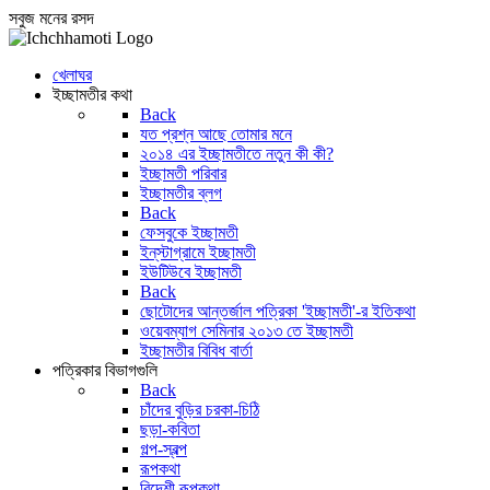
সবুজ মনের রসদ
খেলাঘর
ইচ্ছামতীর কথা
Back
যত প্রশ্ন আছে তোমার মনে
২০১৪ এর ইচ্ছামতীতে নতুন কী কী?
ইচ্ছামতী পরিবার
ইচ্ছামতীর ব্লগ
Back
ফেসবুকে ইচ্ছামতী
ইন্‌স্টাগ্রামে ইচ্ছামতী
ইউটিউবে ইচ্ছামতী
Back
ছোটোদের আন্তর্জাল পত্রিকা 'ইচ্ছামতী'-র ইতিকথা
ওয়েবম্যাগ সেমিনার ২০১৩ তে ইচ্ছামতী
ইচ্ছামতীর বিবিধ বার্তা
পত্রিকার বিভাগগুলি
Back
চাঁদের বুড়ির চরকা-চিঠি
ছড়া-কবিতা
গল্প-স্বল্প
রূপকথা
বিদেশী রূপকথা