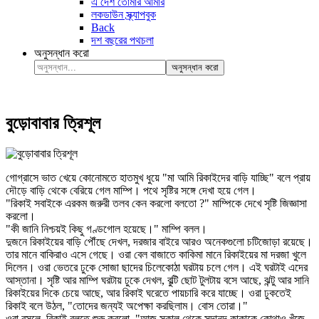
এ দেশ তোমার আমার
লকডাউন স্ক্র্যাপবুক
Back
দশ বছরের পথচলা
অনুসন্ধান করো
অনুসন্ধান করো
বুড়োবাবার ত্রিশূল
গোগ্রাসে ভাত খেয়ে কোনোমতে হাতমুখ ধুয়ে "মা আমি রিকাইদের বাড়ি যাচ্ছি" বলে প্রায়
দৌড়ে বাড়ি থেকে বেরিয়ে গেল মাম্পি। পথে সৃষ্টির সঙ্গে দেখা হয়ে গেল।
"রিকাই সবাইকে এরকম জরুরী তলব কেন করলো বলতো ?" মাম্পিকে দেখে সৃষ্টি জিজ্ঞাসা
করলো।
"কী জানি নিশ্চয়ই কিছু গণ্ডগোল হয়েছে।" মাম্পি বলল।
দুজনে রিকাইয়ের বাড়ি পৌঁছে দেখল, দরজার বাইরে আরও অনেকগুলো চটিজোড়া রয়েছে।
তার মানে বাকিরাও এসে গেছে। ওরা বেল বাজাতে কাকিমা মানে রিকাইয়ের মা দরজা খুলে
দিলেন। ওরা ভেতরে ঢুকে সোজা ছাদের চিলেকোঠা ঘরটায় চলে গেল। এই ঘরটাই এদের
আস্তানা। সৃষ্টি আর মাম্পি ঘরটায় ঢুকে দেখল, বুল্টি ছোট টুলটায় বসে আছে, ঝন্টু আর সানি
রিকাইয়ের দিকে চেয়ে আছে, আর রিকাই ঘরেতে পায়চারি করে যাচ্ছে। ওরা ঢুকতেই
রিকাই বলে উঠল, "তোদের জন্যই অপেক্ষা করছিলাম। বোস তোরা।"
ওরা বসলে, রিকাই বলতে শুরু করলো, "আজ সকাল থেকে সদানন্দ কাকাকে কোথাও খুঁজে