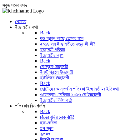
সবুজ মনের রসদ
খেলাঘর
ইচ্ছামতীর কথা
Back
যত প্রশ্ন আছে তোমার মনে
২০১৪ এর ইচ্ছামতীতে নতুন কী কী?
ইচ্ছামতী পরিবার
ইচ্ছামতীর ব্লগ
Back
ফেসবুকে ইচ্ছামতী
ইন্‌স্টাগ্রামে ইচ্ছামতী
ইউটিউবে ইচ্ছামতী
Back
ছোটোদের আন্তর্জাল পত্রিকা 'ইচ্ছামতী'-র ইতিকথা
ওয়েবম্যাগ সেমিনার ২০১৩ তে ইচ্ছামতী
ইচ্ছামতীর বিবিধ বার্তা
পত্রিকার বিভাগগুলি
Back
চাঁদের বুড়ির চরকা-চিঠি
ছড়া-কবিতা
গল্প-স্বল্প
রূপকথা
বিদেশী রূপকথা