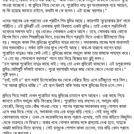
পাওয়া যাচ্ছেনা। মা মন্দিরে গিয়ে দেখেন যে, পুরোহিত দাদু খুব অন্যমনস্ক হয়ে আছেন,
মা কি হয়েছে জানতে চাইলে, কথাটা মা কে বলেন। এই হচ্ছে ব্যাপার।"
ওদের গ্রামের এক প্রান্তে এক প্রাচীন শিব মন্দির আছে। জায়গাটা 'বুড়োবাবার ঠান' নামে
পরিচিত। এই মন্দিরটি এই এলাকায় খুবই বিখ্যাত একটা মন্দির। তাই এখানে প্রতিদিনই
ভক্তের সমাগম ঘটে। দূর থেকেও লোকজন এখানে আসে। তবে, সোমবার আর কোনো
বিশেষ দিনে যেমন শিবরাত্রির দিনে, চড়কের দিনে প্রভৃতি দিনে এখানে রীতিমতো ভিড়
হয়। সদানন্দ কাকা শিব মন্দিরের পুরোহিত দাদুর ভাগ্নে। সদাকাকার নামের সঙ্গে মানানসই
তার স্বভাবটাও। সর্বদা হাসি তার মুখে লেগেই আছে। বাবা-মা হারানো ভাগ্নে ছাড়া
পুরোহিত দাদুরও আর কেউ নেই। মন্দিরের কাজে সদানন্দ কাকা তার মামাকে সাহায্য করে।
"এ তো বড় গোলমেলে ব্যাপার" গালে হাত দিয়ে বিজ্ঞের মত ঝন্টু বলল।
"চল আমরা পুরোহিত দাদুর কাছে যাই। দাদু তো এখন মন্দিরেই থাকবেন। এই দুপুরবেলায়
মন্দির মোটামুটি ফাঁকাই থাকবে। পুরো ব্যাপারটা দাদুর কাছ থেকে জেনে নেওয়া যাবে।"
সৃষ্টি বলল।
"হ্যাঁ, তাই চ" বলে সবাই চিলেকোঠার ঘর থেকে বেরিয়ে নীচে এসে চটিজুতো পরে নিল।
"মা আমরা মন্দিরে যাচ্ছি।" এই বলে রিকাই বাকি সবার সঙ্গে মন্দিরের দিকে চলে গেল।
মন্দিরে গিয়ে সবাই দেখল পুরোহিত দাদু মন্দিরের চাতালে বসে আছেন। ওরা কাছে গিয়ে
জানতে চাইল সদানন্দ বাড়ি ফিরেছে কিনা। পুরোহিত দাদু বললেন যে, সদানন্দ বাড়ি
ফেরেনি, কিন্তু তার খোঁজ পাওয়া গেছে। পাশের গ্রামের সদাকাকার বন্ধু গোপাল কাকা
এসে খবর দিয়ে গেছে যে, সদাকাকা তার এক বন্ধুর বাড়ি গেছে। সেই বন্ধু নাকি
কোলকাতায় থাকে। এখন সে কয়েকদিনের জন্য গ্রামে এসেছে, তাই তার বাড়িতে কিছুদিন
থেকে তারপরে সে ফিরবে। যাবার পথে গোপাল কাকার সঙ্গে রাস্তায় দেখা হতে, দাদুকে
খবরটা জানিয়ে দিতে বলেছে। সেই বন্ধুকে গোপাল কাকা চেনেনা, তার বাড়ি কোন গ্রামে
সেটাও সে জানেনা।