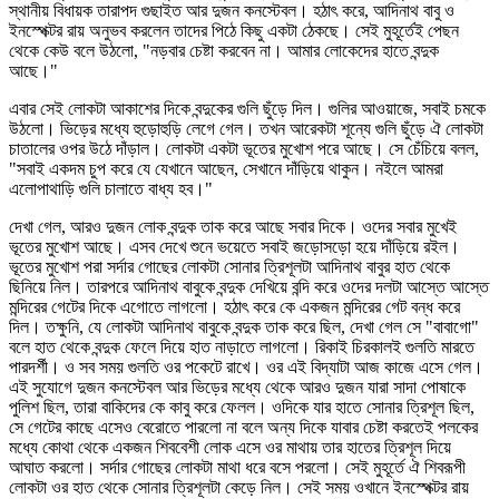
স্থানীয় বিধায়ক তারাপদ গুছাইত আর দুজন কনস্টেবল। হঠাৎ করে, আদিনাথ বাবু ও
ইনস্পেক্টর রায় অনুভব করলেন তাদের পিঠে কিছু একটা ঠেকছে। সেই মুহূর্তেই পেছন
থেকে কেউ বলে উঠলো, "নড়বার চেষ্টা করবেন না। আমার লোকেদের হাতে বন্দুক
আছে।"
এবার সেই লোকটা আকাশের দিকে বন্দুকের গুলি ছুঁড়ে দিল। গুলির আওয়াজে, সবাই চমকে
উঠলো। ভিড়ের মধ্যে হুড়োহুড়ি লেগে গেল। তখন আরেকটা শূন্যে গুলি ছুঁড়ে ঐ লোকটা
চাতালের ওপর উঠে দাঁড়াল। লোকটা একটা ভূতের মুখোশ পরে আছে। সে চেঁচিয়ে বলল,
"সবাই একদম চুপ করে যে যেখানে আছেন, সেখানে দাঁড়িয়ে থাকুন। নইলে আমরা
এলোপাথাড়ি গুলি চালাতে বাধ্য হব।"
দেখা গেল, আরও দুজন লোক বন্দুক তাক করে আছে সবার দিকে। ওদের সবার মুখেই
ভূতের মুখোশ আছে। এসব দেখে শুনে ভয়েতে সবাই জড়োসড়ো হয়ে দাঁড়িয়ে রইল।
ভূতের মুখোশ পরা সর্দার গোছের লোকটা সোনার ত্রিশূলটা আদিনাথ বাবুর হাত থেকে
ছিনিয়ে নিল। তারপরে আদিনাথ বাবুকে বন্দুক দেখিয়ে বন্দি করে ওদের দলটা আস্তে আস্তে
মন্দিরের গেটের দিকে এগোতে লাগলো। হঠাৎ করে কে একজন মন্দিরের গেট বন্ধ করে
দিল। তক্ষুনি, যে লোকটা আদিনাথ বাবুকে বন্দুক তাক করে ছিল, দেখা গেল সে "বাবাগো"
বলে হাত থেকে বন্দুক ফেলে দিয়ে হাত নাড়াতে লাগলো। রিকাই চিরকালই গুলতি মারতে
পারদর্শী। ও সব সময় গুলতি ওর পকেটে রাখে। ওর এই বিদ্যাটা আজ কাজে এসে গেল।
এই সুযোগে দুজন কনস্টেবল আর ভিড়ের মধ্যে থেকে আরও দুজন যারা সাদা পোষাকে
পুলিশ ছিল, তারা বাকিদের কে কাবু করে ফেলল। ওদিকে যার হাতে সোনার ত্রিশূল ছিল,
সে গেটের কাছে এসেও বেরোতে পারলো না বলে অন্য দিকে যাবার চেষ্টা করতেই পলকের
মধ্যে কোথা থেকে একজন শিববেশী লোক এসে ওর মাথায় তার হাতের ত্রিশূল দিয়ে
আঘাত করলো। সর্দার গোছের লোকটা মাথা ধরে বসে পরলো। সেই মুহূর্তে ঐ শিবরূপী
লোকটা ওর হাত থেকে সোনার ত্রিশূলটা কেড়ে নিল। সেই সময় ওখানে ইনস্পেক্টর রায়