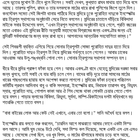
এসে ভূতের মুখোশ টা টেনে খুলে দিলেন। সবাই দেখল, কুখ্যাত রাঘব মাথায় হাত দিয়ে বসে
আছে। তারপর পুলিশ, রাঘব ও তার দলবলকে মাঠের ধারে রাখা পুলিশের জিপে তুলে দিল।
কনস্টেবল সমেত সেই জিপটা থানায় পাঠিয়ে দিয়ে মন্দিরে ঢুকে পুরোহিত দাদুকে ইনস্পেক্টর
রায় ত্রিশূল স্থাপনের অনুষ্ঠানটা সেরে নিতে বললেন। মন্দিরের চাতালে দাঁড়িয়ে বিকিদাদা
মাইকে সবার উদ্দেশ্যে বলল, "এখন ত্রিশূল স্থাপনের অনুষ্ঠানটা হয়ে গেলে, প্রতি বছরের
মতো এবারও এই মন্দিরের রীতি অনুযায়ী মহাদেবের বিশ্রামের জন্য একঘণ্টার জন্য এই
মন্দিরটি সর্বসাধারণের জন্য বন্ধ রাখা হবে। আপনাদের আন্তরিক সহযোগিতা কাম্য।"
সেই শিবরূপী ব্যক্তি এগিয়ে গিয়ে সোনার ত্রিশূলটা সোজা পুরোহিত দাদুর হাতে দিয়ে
দিল। পুরোহিত দাদুও ত্রিশূল টা নিয়ে মন্দিরের গর্ভগৃহে চলে গেলেন। আবার ঢাকের
আওয়াজ আর উলু-শঙ্খধ্বনি শোনা গেল। সোনার ত্রিশূলের স্থাপনা সম্পন্ন হল।
ধীরে ধীরে মন্দির প্রাঙ্গণ ফাঁকা হয়ে গেল। আবার একঘণ্টা বাদে যেহেতু মন্দিরের দরজা সবার
জন্য খুলবে, তাই সবাই যে যার বাড়ি চলে গেল। যাদের বাড়ি দূরে তারা সামনের মাঠের
ধারের গাছগুলোর ছায়ায় বসে অপেক্ষা করতে লাগলো। মন্দিরের ফাঁকা চত্বরে পরিচালন
কমিটির প্রধান আদিনাথ বাবু ও বাকি সদস্যরা, ইনস্পেক্টর রায়, বিধায়ক তারাপদ বাবু, বিদ্যুৎ
স্যার, পুরোহিত দাদু, গোপাল কাকা আর ঐ শিব সেজে থাকা লোকটা চেয়ার পেতে গোল
হয়ে বসল। পাড়ার ক্লাবের বিকিদা, রিভুদা, সূর্যদা, মাম্পি-রিকাইদের দলটা মধ্যিখানে বড়
শতরঞ্চি পেতে তাতে বসল।
"বাবা বাইরের লোক আর কেউ নেই এখানে, এবার তো বলো।" সানি অধৈর্য হয়ে বলল।
ইনস্পেক্টর রায় বলতে শুরু করলেন, "চারদিন আগে মাঝরাতে আমার ফোনে একটা মিস্ড
কল আসে। আমি ঘুম ভেঙে উঠে দেখি, সদা মিস্ড কল দিয়েছে, সঙ্গে একটা এস এম এসও
আছে। মেসেজে লেখা ছিল, ওর খুব বিপদ, ও মাঠের বটগাছের মাথায় চড়ে বসে আছে,