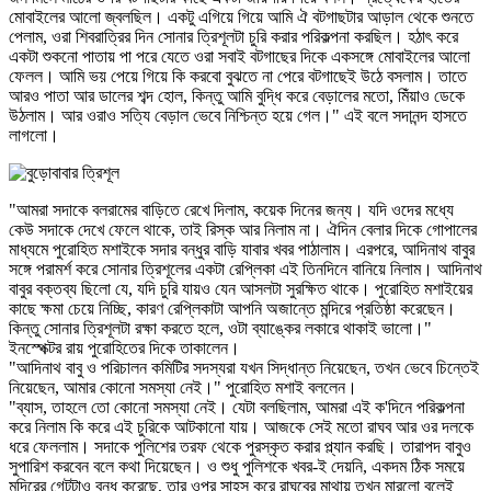
মোবাইলের আলো জ্বলছিল। একটু এগিয়ে গিয়ে আমি ঐ বটগাছটার আড়াল থেকে শুনতে
পেলাম, ওরা শিবরাত্রির দিন সোনার ত্রিশূলটা চুরি করার পরিকল্পনা করছিল। হঠাৎ করে
একটা শুকনো পাতায় পা পরে যেতে ওরা সবাই বটগাছের দিকে একসঙ্গে মোবাইলের আলো
ফেলল। আমি ভয় পেয়ে গিয়ে কি করবো বুঝতে না পেরে বটগাছেই উঠে বসলাম। তাতে
আরও পাতা আর ডালের শব্দ হোল, কিন্তু আমি বুদ্ধি করে বেড়ালের মতো, মিঁয়াও ডেকে
উঠলাম। আর ওরাও সত্যি বেড়াল ভেবে নিশ্চিন্ত হয়ে গেল।" এই বলে সদানন্দ হাসতে
লাগলো।
"আমরা সদাকে বলরামের বাড়িতে রেখে দিলাম, কয়েক দিনের জন্য। যদি ওদের মধ্যে
কেউ সদাকে দেখে ফেলে থাকে, তাই রিস্ক আর নিলাম না। ঐদিন বেলার দিকে গোপালের
মাধ্যমে পুরোহিত মশাইকে সদার বন্ধুর বাড়ি যাবার খবর পাঠালাম। এরপরে, আদিনাথ বাবুর
সঙ্গে পরামর্শ করে সোনার ত্রিশূলের একটা রেপ্লিকা এই তিনদিনে বানিয়ে নিলাম। আদিনাথ
বাবুর বক্তব্য ছিলো যে, যদি চুরি যায়ও যেন আসলটা সুরক্ষিত থাকে। পুরোহিত মশাইয়ের
কাছে ক্ষমা চেয়ে নিচ্ছি, কারণ রেপ্লিকাটা আপনি অজান্তে মন্দিরে প্রতিষ্ঠা করেছেন।
কিন্তু সোনার ত্রিশূলটা রক্ষা করতে হলে, ওটা ব্যাঙ্কের লকারে থাকাই ভালো।"
ইনস্পেক্টর রায় পুরোহিতের দিকে তাকালেন।
"আদিনাথ বাবু ও পরিচালন কমিটির সদস্যরা যখন সিদ্ধান্ত নিয়েছেন, তখন ভেবে চিন্তেই
নিয়েছেন, আমার কোনো সমস্যা নেই।" পুরোহিত মশাই বললেন।
"ব্যাস, তাহলে তো কোনো সমস্যা নেই। যেটা বলছিলাম, আমরা এই ক'দিনে পরিকল্পনা
করে নিলাম কি করে এই চুরিকে আটকানো যায়। আজকে সেই মতো রাঘব আর ওর দলকে
ধরে ফেললাম। সদাকে পুলিশের তরফ থেকে পুরস্কৃত করার প্ল্যান করছি। তারাপদ বাবুও
সুপারিশ করবেন বলে কথা দিয়েছেন। ও শুধু পুলিশকে খবর-ই দেয়নি, একদম ঠিক সময়ে
মন্দিরের গেটটাও বন্ধ করেছে, তার ওপর সাহস করে রাঘবের মাথায় তখন মারলো বলেই