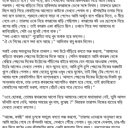
ওকে বাঁচাতে হবে। ওটা পড়ে, রাত পোষাকেই আমার রিভলবারটা নিয়ে আমি বেরিয়ে
পরলাম। পাশের বাড়িতে গিয়ে হাবিলদার বলরামকে ডেকে সঙ্গে নিলাম। তারপরে দুজনে
মিলে মাঠে গিয়ে মোবাইলের আলোতে কাউকে দেখতে পেলাম না। বটগাছটার তলায় গিয়ে
সদা বলে ডাকতে, প্রথমে কোনো সাড়া না পেলেও আমি অর্জুন বলে পরিচয় দিতে, ও নীচে
নেমে এল। তারপর ওকে নিয়ে বলরামের বাড়ি গেছিলাম। বলরামের বউ ওর ছেলেকে নিয়ে
বাপের বাড়ি গেছে। তাই বলরাম একা বাড়িতে ছিল। ওখানে গিয়ে সদা আমাদের যা
জানিয়েছিল, সেটা ওর মুখেই শোনা যাক।"
"সদা এখানে আছে!" পুরোহিত দাদু খুব অবাক হয়ে বললেন।
"ঐ যে শিবের বেশে সদা বসে আছে।" আদিনাথ বাবু জবাব দিলেন।
সবাই এবার সদানন্দের দিকে তাকাল। সদা উঠে দাঁড়িয়ে বলতে শুরু করলো, "আমাদের
বাড়িতে বাথরুম পেছনের উঠোনের দিকে আছে। সেদিন মাঝরাতে আমি বাথরুম থেকে
বেরিয়ে পেছনের দিকের উঠোনের পাঁচিলের বাইরে কাদের যেন পায়ের আওয়াজ পেলাম,
টর্চের আলোও দেখতে পেলাম। মনে সন্দেহ হতে, আমি চুপি চুপি পেছনের দিকের দরজাটা
খুলে বেরিয়ে গেলাম। মামা যেহেতু ঘুমের ওষুধ খেয়ে ঘুমোন, তাই কিছু টের পেলেন না।
আমার সঙ্গে মোবাইলটাও ছিল ভাগ্যক্রমে। আসলে পেছনের দিকের উঠোনের দিকটা খুব
অন্ধকার থাকে, তার ওপরে বাথরুমের আলোটাও খারাপ হয়ে গেছে, তাই রাতবিরেতে
মোবাইলের আলোই ভরসা, নাহলে হোঁচট খেয়ে পরে যেতেও পারি।"
"ওহে ছোকরা, তোমার বাথরুমের আলো নিয়ে আমাদের কোনো মাথাব্যাথা নেই, তুমি আসল
ঘটনাটা বলো দেখি, আমার সময়ের খুব দাম, বুঝেছ ?" বিধায়ক তারাপদ নিজের হাতের ঘড়ি
দেখতে দেখতে বললেন।
"আজ্ঞে, বলছি" মাথা চুলকে সদানন্দ বলতে শুরু করলো, "তারপর ওদেরকে অনুসরণ করে
আমি মাঠের শেষে যে বাঁশবনটা আছে, সেখানে পৌঁছে গেলাম। দূর থেকে দেখলাম, চার-পাঁচ
জন মিলে মাঠের ওপর বটগাছটার কাছে একটা জায়গায় গিয়ে বসল। প্রত্যেকের হাতের