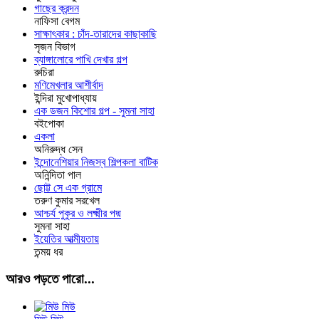
গাছের ক্রন্দন
নাফিসা বেগম
সাক্ষাৎকার : চাঁদ-তারাদের কাছাকাছি
সৃজন বিভাগ
ব্যাঙ্গালোরে পাখি দেখার গল্প
রুচিরা
মণিমেখলার আশীর্বাদ
ইন্দিরা মুখোপাধ্যায়
এক ডজন কিশোর গল্প - সুমনা সাহা
বইপোকা
একলা
অনিরুদ্ধ সেন
ইন্দোনেশিয়ার নিজস্ব শিল্পকলা বাটিক
অনিন্দিতা পাল
ছোট্ট সে এক গ্রামে
তরুণ কুমার সরখেল
আশ্চর্য পুকুর ও লক্ষ্মীর পদ্ম
সুমনা সাহা
ইয়েতির আত্মীয়তায়
তন্ময় ধর
আরও পড়তে পারো...