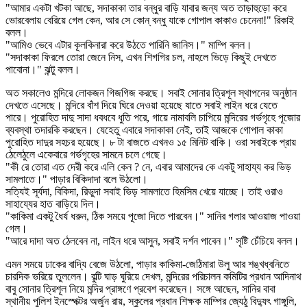
"আমার একটা খটকা আছে, সদাকাকা তার বন্ধুর বাড়ি যাবার জন্য অত তাড়াহুড়ো করে
ভোরবেলায় বেরিয়ে গেল কেন, আর সে কোন্ বন্ধু যাকে গোপাল কাকাও চেনেনা!" রিকাই
বলল।
"আমিও ভেবে এটার কূলকিনারা করে উঠতে পারিনি জানিস।" মাম্পি বলল।
"সদাকাকা ফিরলে তোরা জেনে নিস, এখন শিগগির চল, নাহলে ভিড়ে কিছুই দেখতে
পাবোনা।" ঝন্টু বলল।
অত সকালেও মন্দিরে লোকজন গিজগিজ করছে। সবাই সোনার ত্রিশূল স্থাপনের অনুষ্ঠান
দেখতে এসেছে। মন্দিরে বাঁশ দিয়ে ঘিরে দেওয়া হয়েছে যাতে সবাই লাইন ধরে যেতে
পারে। পুরোহিত দাদু সাদা ধবধবে ধুতি পরে, গায়ে নামাবলি চাপিয়ে মন্দিরের গর্ভগৃহে পূজোর
ব্যবস্থা তদারকি করছেন। যেহেতু এবারে সদাকাকা নেই, তাই আজকে গোপাল কাকা
পুরোহিত দাদুর সহচর হয়েছে। ৮ টা বাজতে এখনও ১৫ মিনিট বাকি। ওরা সবাইকে প্রায়
ঠেলেঠুলে একেবারে গর্ভগৃহের সামনে চলে গেছে।
"কী রে তোরা এত দেরী করে এলি কেন ? নে, এবার আমাদের কে একটু সাহায্য কর ভিড়
সামলাতে।" পাড়ার বিকিদাদা বলে উঠলো।
সত্যিই সূর্যদা, বিকিদা, রিভুদা সবাই ভিড় সামলাতে হিমসিম খেয়ে যাচ্ছে। তাই ওরাও
সাহায্যের হাত বাড়িয়ে দিল।
"কাকিমা একটু ধৈর্য ধরুন, ঠিক সময়ে পূজো দিতে পারবেন।" সানির গলার আওয়াজ পাওয়া
গেল।
"আরে দাদা অত ঠেলবেন না, লাইন ধরে আসুন, সবাই দর্শন পাবেন।" সৃষ্টি চেঁচিয়ে বলল।
এমন সময়ে ঢাকের বাদ্যি বেজে উঠলো, পাড়ার কাকিমা-জেঠিমারা উলু আর শঙ্খধ্বনিতে
চারদিক ভরিয়ে তুললেন। বুল্টি ঘাড় ঘুরিয়ে দেখল, মন্দিরের পরিচালন কমিটির প্রধান আদিনাথ
বাবু সোনার ত্রিশূল নিয়ে মন্দির প্রাঙ্গণে প্রবেশ করেছেন। সঙ্গে আছেন, সানির বাবা
স্থানীয় পুলিশ ইনস্পেক্টর অর্জুন রায়, স্কুলের প্রধান শিক্ষক মাম্পির জ্যেঠু বিদ্যুৎ গাঙ্গুলি,