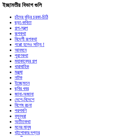
ইচ্ছামতীর বিভাগ গুলি
চাঁদের বুড়ির চরকা-চিঠি
ছড়া-কবিতা
গল্প-স্বল্প
রূপকথা
বিদেশী রূপকথা
গপ্পো হলেও সত্যি !
আনমনে
পুরাণকথা
মহাকাব্যের গল্প
ধারাবাহিক
মঞ্জুষা
নাটক
ইচ্ছেমতন
ছবির খবর
জানা-অজানা
দেশে-বিদেশে
বিশেষ রচনা
পরশমণি
বসুন্ধরা
অতীতকথা
মনের মানুষ
বইপোকার দপ্তর