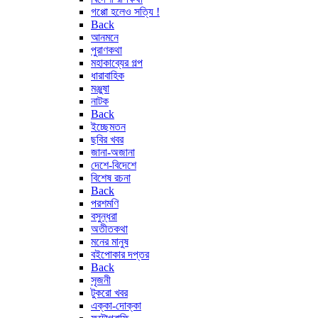
গপ্পো হলেও সত্যি !
Back
আনমনে
পুরাণকথা
মহাকাব্যের গল্প
ধারাবাহিক
মঞ্জুষা
নাটক
Back
ইচ্ছেমতন
ছবির খবর
জানা-অজানা
দেশে-বিদেশে
বিশেষ রচনা
Back
পরশমণি
বসুন্ধরা
অতীতকথা
মনের মানুষ
বইপোকার দপ্তর
Back
সৃজনী
টুকরো খবর
এক্কা-দোক্কা