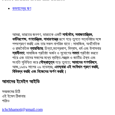
কমলালেবুর ঋণ
আমরা, ভারতের জনগণ, ভারতকে একটি
সার্বভৌম, সমাজতান্ত্রিক,
ধর্মনিরপেক্ষ, গণতান্ত্রিক, সাধারণতন্ত্র
রূপে গড়ে তুলতে সত্যনিষ্ঠার সঙ্গে
শপথগ্রহণ করছি এবং তার সকল নাগরিক যাতে : সামাজিক, অর্থনৈতিক
ও রাজনৈতিক
ন্যায়বিচার
; চিন্তা,মতপ্রকাশ, বিশ্বাস, ধর্ম এবং উপাসনার
স্বাধীনতা
; সামাজিক প্রতিষ্ঠা অর্জন ও সুযোগের
সমতা
প্রতিষ্ঠা করতে
পারে এবং তাদের সকলের মধ্যে ব্যক্তি-সম্ভ্রম ও জাতীয় ঐক্য এবং
সংহতি সুনিশ্চিত করে
সৌভ্রাতৃত্ব
গড়ে তুলতে;
আমাদের গণপরিষদে
,
আজ,১৯৪৯ সালের ২৬ নভেম্বর,
এতদ্দ্বারা এই সংবিধান গ্রহণ করছি,
বিধিবদ্ধ করছি এবং নিজেদের অর্পণ করছি।
আমাদের ইমেইল আইডি
সবরকমের চিঠি
এই ইমেল ঠিকানায়
পাঠাও
ichchhamoti@gmail.com