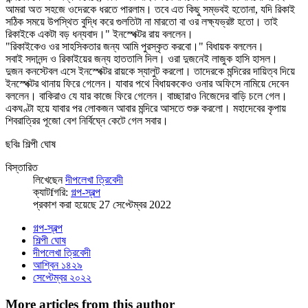
আমরা অত সহজে ওদেরকে ধরতে পারলাম। তবে এত কিছু সম্ভবই হতোনা, যদি রিকাই
সঠিক সময়ে উপস্থিত বুদ্ধি করে গুলতিটা না মারতো বা ওর লক্ষ্যভ্রষ্ট হতো। তাই
রিকাইকে একটা বড় ধন্যবাদ।" ইনস্পেক্টর রায় বললেন।
"রিকাইকেও ওর সাহসিকতার জন্য আমি পুরস্কৃত করবো।" বিধায়ক বললেন।
সবাই সদানন্দ ও রিকাইয়ের জন্য হাততালি দিল। ওরা দুজনেই লাজুক হাসি হাসল।
দুজন কনস্টেবল এসে ইনস্পেক্টর রায়কে স্যালুট করলো। তাদেরকে মন্দিরের দায়িত্ব দিয়ে
ইনস্পেক্টর থানায় ফিরে গেলেন। যাবার পথে বিধায়ককেও ওনার অফিসে নামিয়ে দেবেন
বললেন। বাকিরাও যে যার কাজে ফিরে গেলেন। বাচ্ছারাও নিজেদের বাড়ি চলে গেল।
একঘণ্টা হয়ে যাবার পর লোকজন আবার মন্দিরে আসতে শুরু করলো। মহাদেবের কৃপায়
শিবরাত্রির পূজো বেশ নির্বিঘ্নে কেটে গেল সবার।
ছবিঃ শিল্পী ঘোষ
বিস্তারিত
লিখেছেন
দীপলেখা ত্রিবেদী
ক্যাটfগরি:
গল্প-স্বল্প
প্রকাশ করা হয়েছে 27 সেপ্টেম্বর 2022
গল্প-স্বল্প
শিল্পী ঘোষ
দীপলেখা ত্রিবেদী
আশ্বিন ১৪২৯
সেপ্টেম্বর ২০২২
More articles from this author