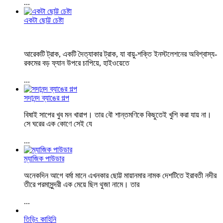
...
একটা ছোট্ট চেষ্টা
আরেকটি ট্রাক, একটি দৈত্যাকার ট্রাক, যা বায়ু-শক্তি ইনস্টলেশনের অবিশ্বাস্য-
রকমের বড় ফ্যান উপরে চাপিয়ে, হাইওয়েতে
...
সদানন্দ ব্যাঙের গল্প
বিষাই সাপের খুব মন খারাপ। তার বৌ শান্তমণিকে কিছুতেই খুশি করা যায় না।
সে ঘরের এক কোণে সেই যে
...
ম্যাজিক পাউডার
অনেকদিন আগে বর্মা মানে এখনকার ছোট্ট মায়ানমার নামক দেশটিতে ইরাবতী নদীর
তীরে পরমাসুন্দরী এক মেয়ে ছিল থুজা নামে। তার
...
তিড়িং কাহিনি