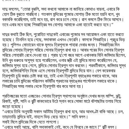
দাদু বললেন, "তোরা বুঝলি, সদা কখনো আমাকে না জানিয়ে কোথাও যায়না, এবারে কি
হোল ঠিক বুঝতে পারছিনা। গতকাল মন্দিরের পূজোর যোগাড় ঠিক মতো হয়নি বলে, খুব
বকাবকি করেছিলাম, তাই মনে হয়, রাগ করে চলে গেছে। রাগ কমলে ঠিক ফিরে আসবে।
তবে এবার মনে হচ্ছে শিবরাত্রির সব যোগাড় আমাকে একা হাতেই করতে হবে।"
দাদুর কথাই ঠিক ছিল, পুরোহিত দাদুকেই এবারের পূজোর সব আয়োজন একা হাতে করতে
হয়েছে। তিনদিন হয়ে গেছে, সদাকাকা এখনও ফেরেনি। কালকে শিবরাত্রি। প্রচুর ভিড়
হয়। পুলিশও মোতায়েন থাকে মূলতঃ ত্রিশূলকে পাহারা দেবার জন্য। শিবরাত্রির দিন
মন্দিরের লোহার ত্রিশূল সরিয়ে সোনার ত্রিশূল রাখা হয়। আবার পরের দিন সোনার ত্রিশূল
সরিয়ে লোহারটা রেখে দেওয়া হয়। প্রায় দু'শো বছর আগে এখানকার যিনি জমিদার ছিলেন,
উনি খুব গুরুতর অসুস্থ হয়ে পরেছিলেন, ওনার স্ত্রী এই মন্দিরে মানত করেছিলেন যে,
জমিদার সুস্থ হয়ে গেলে, মন্দিরে সোনার ত্রিশূল দান করবেন। পরবর্তীকালে, জমিদার সুস্থ
হলে, জমিদারগিন্নি নিজে এসে সোনার ত্রিশূলটি মন্দিরে দিয়ে যান। বেশ কয়েকবার
ত্রিশূলটা চুরি করার চেষ্টা করা হয়, তাই এখন ত্রিশূলটা ব্যাঙ্কের লকারে থাকে, আর
লকারের চাবি মন্দিরের পরিচালন কমিটির প্রধানের ব্যাঙ্কের পার্সোনাল লকারে থাকে।
শিবরাত্রির সময় লকার থেকে ত্রিশূলটা বার করে আনা হয়।
প্রতিবছরের মতো এবছরেও সোনার ত্রিশূল স্থাপনের অনুষ্ঠান দেখার জন্য মাম্পি, ঝন্টু,
রিকাই, সৃষ্টি, সানি ও বুল্টি কাকভোরে উঠে স্নান করে সোজা মাঠে বটগাছটার তলায় গিয়ে
জড়ো হয়েছে।
"এবারে তিথি অনুযায়ী সকাল আটটায় ত্রিশূল রাখা হবে, আর আধঘণ্টা বাকি আছে। চল,
তাড়াতাড়ি মন্দিরে যাই, নাহলে ভিড় বেড়ে যাবে।" সানি বলল।
সবাই মিলে মন্দিরের দিকে যেতে লাগলো।
"এবারে সবাই আছে, খালি সদাকাকাই নেই, কবে যে ফিরবে কে জানে !" বুল্টি বলল।