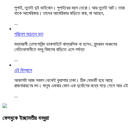
পুপাই, তুতাই দুই ভাইবোন। ‌পুপাইয়ের বয়স তেরো। আর তুতাই আট। তারা
থাকে আমেরিকায়। তাদের আমেরিকার বাড়িতে বাবা, মা আছেন,
...
পরিবেশ সচেতন ভূত
মধ্যবয়সী ঢোলগোবিন্দ ডাকসাইটে খাদ্যরসিক না হলেও, সুন্দরবন অঞ্চলের
নেতিধোপানীতে বন্ধু বিমলের বাড়িতে এসে পর্যন্ত
...
এই বিশ্বাসে
আকাশটা আজ সকাল থেকেই কুয়াশায় ঢাকা। ঠিক যেমনটি হয়ে আছে
রাজনারায়ণের মন। মানুষ একবার কোন এক দুর্যোগের মধ্যে পড়ে গেলে আর এই
...
ফেসবুকে ইচ্ছামতীর বন্ধুরা