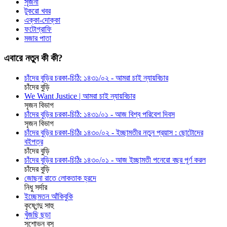
সৃজনী
টুকরো খবর
এক্কা-দোক্কা
ফটোগ্রাফি
মজার পাতা
এবারে নতুন কী কী?
চাঁদের বুড়ির চরকা-চিঠি: ১৪৩১/০২ - আমরা চাই ন্যায়বিচার
চাঁদের বুড়ি
We Want Justice | আমরা চাই ন্যায়বিচার
সৃজন বিভাগ
চাঁদের বুড়ির চরকা-চিঠি: ১৪৩১/০১ - আজ বিশ্ব পরিবেশ দিবস
সৃজন বিভাগ
চাঁদের বুড়ির চরকা-চিঠিঃ ১৪৩০/০২ - ইচ্ছামতীর নতুন প্রয়াস : ছোটোদের
বইপত্র
চাঁদের বুড়ি
চাঁদের বুড়ির চরকা-চিঠিঃ ১৪৩০/০১ - আজ ইচ্ছামতী পনেরো বছর পূর্ণ করল
চাঁদের বুড়ি
জোছনা রাতে লোকতাক হ্রদে
নিধু সর্দার
ইচ্ছেমতন আঁকিবুকি
কৃষ্ণেন্দু সাহু
খুঁজছি ছড়া
সুশোভন বসু