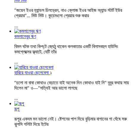
মিউ মিউ
"জয়েন ইওর হ্যান্ডস চিলড্রেন, নাও ক্লোজ ইওর আইজ অ্যান্ড স্টার্ট ইউর
প্রেয়ার"... মিউ মিউ। কুচোগুলো প্রেয়ার শুরু করার
...
কমলালেবুর ঋণ
বিমল ঘটক তথা কিপ্‌টে জ্যেঠু থাকেন কলকাতার একটি বিলাসবহুল হাউসিং
কমপ্লেক্সের ফ্ল্যাটে, যেটি তাঁর
...
হারিয়ে যাওয়া ছেলেবেলা
১
"চলো না বাবা কোথাও বেড়াতে যাই অনেক দিন কোথাও যাই নি" বুবুর কথায় সায়
দিলেন মা" ও—"সত্যিই আর ভালো লাগছে
...
রূপু
রূপুর একদম মন ভালো নেই। ষ্টেশনের পাশ দিয়ে বুড়িমার বাগানের গা ঘেঁষে সরু
ঝুপসি গলিটা দিয়ে ইটের