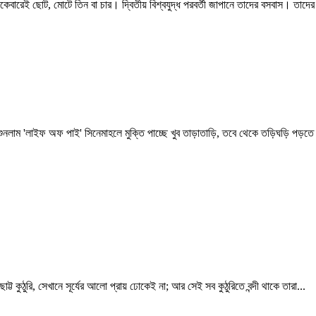
রেই ছোট, মোটে তিন বা চার। দ্বিতীয় বিশ্বযুদ্ধ পরবর্তী জাপানে তাদের বসবাস। তাদের ব
নলাম 'লাইফ অফ পাই' সিনেমাহলে মুক্তি পাচ্ছে খুব তাড়াতাড়ি, তবে থেকে তড়িঘড়ি পড়তে শ
্ট কুঠুরি, সেখানে সূর্যের আলো প্রায় ঢোকেই না; আর সেই সব কুঠুরিতে বন্দী থাকে তারা...