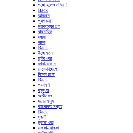
গপ্পো হলেও সত্যি !
Back
আনমনে
পুরাণকথা
মহাকাব্যের গল্প
ধারাবাহিক
মঞ্জুষা
নাটক
Back
ইচ্ছেমতন
ছবির খবর
জানা-অজানা
দেশে-বিদেশে
বিশেষ রচনা
Back
পরশমণি
বসুন্ধরা
অতীতকথা
মনের মানুষ
বইপোকার দপ্তর
Back
সৃজনী
টুকরো খবর
এক্কা-দোক্কা