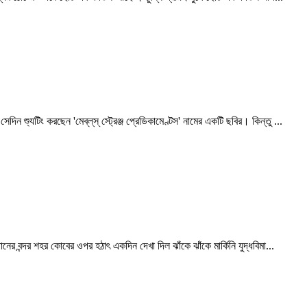
ন শ্যুটিং করছেন 'মেব্‌ল্‌স্‌ স্ট্রেঞ্জ প্রেডিকামেণ্টস' নামের একটি ছবির। কিন্তু ...
নের বন্দর শহর কোবের ওপর হঠাৎ একদিন দেখা দিল ঝাঁকে ঝাঁকে মার্কিনি যুদ্ধবিমা...