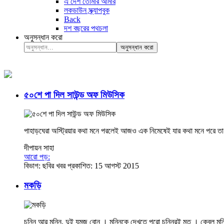
এ দেশ তোমার আমার
লকডাউন স্ক্র্যাপবুক
Back
দশ বছরের পথচলা
অনুসন্ধান করো
অনুসন্ধান করো
৫০শে পা দিল সাউন্ড অফ মিউসিক
পাহাড়ঘেরা অস্ট্রিয়ার কথা মনে পরলেই আজও এক নিমেষেই যার কথা মনে পরে তা হল
দীপায়ন সাহা
আরো পড়:
বিভাগ:
ছবির খবর
প্রকাশিত: 15 আগস্ট 2015
মকড়ি
চুন্নি আর মুন্নি, দুই যমজ বোন । মুন্নিকে দেখতে পুরো চুন্নিরই মত । কেবল মুন