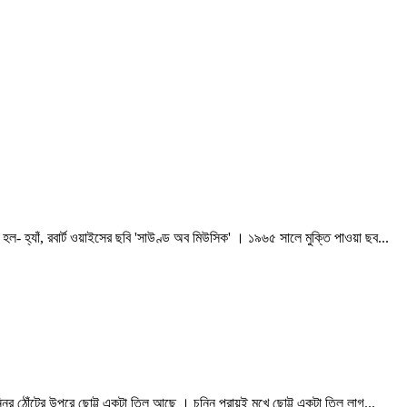
- হ্যাঁ, রবার্ট ওয়াইসের ছবি 'সাউণ্ড অব মিউসিক' । ১৯৬৫ সালে মুক্তি পাওয়া ছব...
্নির ঠোঁটের উপরে ছোট্ট একটা তিল আছে । চুন্নি প্রায়ই মুখে ছোট্ট একটা তিল লাগ...