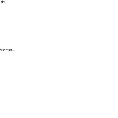
াবা...
ুরু করল...