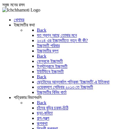
সবুজ মনের রসদ
খেলাঘর
ইচ্ছামতীর কথা
Back
যত প্রশ্ন আছে তোমার মনে
২০১৪ এর ইচ্ছামতীতে নতুন কী কী?
ইচ্ছামতী পরিবার
ইচ্ছামতীর ব্লগ
Back
ফেসবুকে ইচ্ছামতী
ইন্‌স্টাগ্রামে ইচ্ছামতী
ইউটিউবে ইচ্ছামতী
Back
ছোটোদের আন্তর্জাল পত্রিকা 'ইচ্ছামতী'-র ইতিকথা
ওয়েবম্যাগ সেমিনার ২০১৩ তে ইচ্ছামতী
ইচ্ছামতীর বিবিধ বার্তা
পত্রিকার বিভাগগুলি
Back
চাঁদের বুড়ির চরকা-চিঠি
ছড়া-কবিতা
গল্প-স্বল্প
রূপকথা
বিদেশী রূপকথা