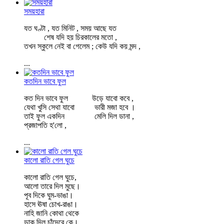
সময়হারা
যত ঘণ্টা , যত মিনিট , সময় আছে যত
শেষ যদি হয় চিরকালের মতো ,
তখন স্কুলে নেই বা গেলেম ; কেউ যদি কয় মন্দ ,
...
কতদিন ভাবে ফুল
কত দিন ভাবে ফুল উড়ে যাবো কবে ,
যেথা খুসি সেথা যাবো ভারী মজা হবে ।
তাই ফুল একদিন মেলি দিল ডানা ,
প্রজাপতি হ'লো ,
...
কালো রাতি গেল ঘুচে
কালো রাতি গেল ঘুচে,
আলো তারে দিল মুছে।
পূব দিকে ঘুম-ভাঙা।
হাসে ঊষা চোখ-রাঙা।
নাহি জানি কোথা থেকে
ডাক দিল চাঁদেরে কে।