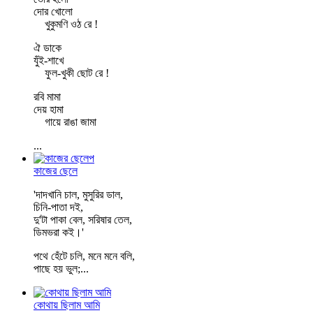
দোর খোলো
খুকুমণি ওঠ রে !
ঐ ডাকে
যুঁই-শাখে
ফুল-খুকী ছোট রে !
রবি মামা
দেয় হামা
গায়ে রাঙা জামা
...
কাজের ছেলে
'দাদখানি চাল, মুসুরির ডাল,
চিনি-পাতা দই,
দু'টা পাকা বেল, সরিষার তেল,
ডিমভরা কই।'
পথে হেঁটে চলি, মনে মনে বলি,
পাছে হয় ভুল;
...
কোথায় ছিলাম আমি