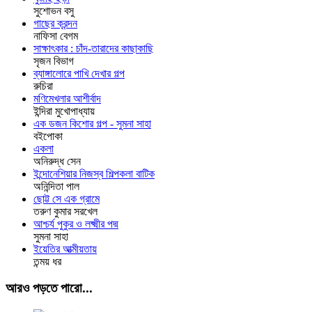
সুশোভন বসু
গাছের ক্রন্দন
নাফিসা বেগম
সাক্ষাৎকার : চাঁদ-তারাদের কাছাকাছি
সৃজন বিভাগ
ব্যাঙ্গালোরে পাখি দেখার গল্প
রুচিরা
মণিমেখলার আশীর্বাদ
ইন্দিরা মুখোপাধ্যায়
এক ডজন কিশোর গল্প - সুমনা সাহা
বইপোকা
একলা
অনিরুদ্ধ সেন
ইন্দোনেশিয়ার নিজস্ব শিল্পকলা বাটিক
অনিন্দিতা পাল
ছোট্ট সে এক গ্রামে
তরুণ কুমার সরখেল
আশ্চর্য পুকুর ও লক্ষ্মীর পদ্ম
সুমনা সাহা
ইয়েতির আত্মীয়তায়
তন্ময় ধর
আরও পড়তে পারো...