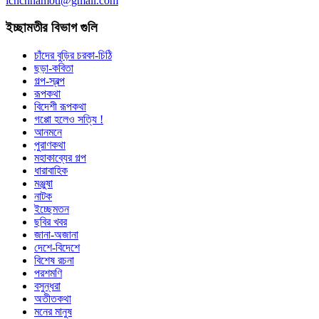
ichchhamoti@gmail.com
ইচ্ছামতীর বিভাগ গুলি
চাঁদের বুড়ির চরকা-চিঠি
ছড়া-কবিতা
গল্প-স্বল্প
রূপকথা
বিদেশী রূপকথা
গপ্পো হলেও সত্যি !
আনমনে
পুরাণকথা
মহাকাব্যের গল্প
ধারাবাহিক
মঞ্জুষা
নাটক
ইচ্ছেমতন
ছবির খবর
জানা-অজানা
দেশে-বিদেশে
বিশেষ রচনা
পরশমণি
বসুন্ধরা
অতীতকথা
মনের মানুষ