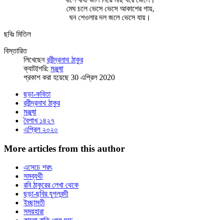
মেঘ চলে ভেসে ভেসে আকাশের গায়,
ঘন শেওলার দল জলে ভেসে যায়।
ছবিঃ মিতিল
বিস্তারিত
লিখেছেন
রবীন্দ্রনাথ ঠাকুর
ক্যাটfগরি:
মঞ্জুষা
প্রকাশ করা হয়েছে 30 এপ্রিল 2020
ছড়া-কবিতা
রবীন্দ্রনাথ ঠাকুর
মঞ্জুষা
বৈশাখ ১৪২৭
এপ্রিল ২০২০
More articles from this author
এসেচে শরৎ
সমব্যথী
রবি ঠাকুরের লেখা থেকে
ছড়া-ছবির যুগলবন্দী
ইচ্ছামতী
সময়হারা