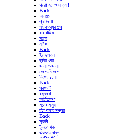
গপ্পো হলেও সত্যি !
Back
আনমনে
পুরাণকথা
মহাকাব্যের গল্প
ধারাবাহিক
মঞ্জুষা
নাটক
Back
ইচ্ছেমতন
ছবির খবর
জানা-অজানা
দেশে-বিদেশে
বিশেষ রচনা
Back
পরশমণি
বসুন্ধরা
অতীতকথা
মনের মানুষ
বইপোকার দপ্তর
Back
সৃজনী
টুকরো খবর
এক্কা-দোক্কা