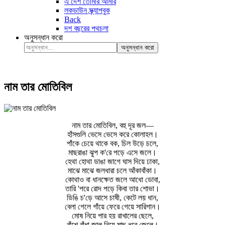
এ দেশ তোমার আমার
লকডাউন স্ক্র্যাপবুক
Back
দশ বছরের পথচলা
অনুসন্ধান করো
অনুসন্ধান করো
নাম তার মোতিবিল
নাম তার মোতিবিল, বহু দূর জল—
হাঁসগুলি ভেসে ভেসে করে কোলাহল।
পাঁকে চেয়ে থাকে বক, চিল উড়ে চলে,
মাছরাঙা ঝুপ ক'রে পড়ে এসে জলে।
হেথা হোথা ডাঙা জাগে ঘাস দিয়ে ঢাকা,
মাঝে মাঝে জলধারা চলে আঁকাবাঁকা।
কোথাও বা ধানক্ষেত জলে আধো ডোবা,
তারি 'পরে রোদ পড়ে কিবা তার শোভা।
ডিঙি চ'ড়ে আসে চাষী, কেটে লয় ধান,
বেলা গেলে গাঁয়ে ফেরে গেয়ে সারিগান।
মোষ নিয়ে পার হয় রাখালের ছেলে,
বাঁশে বাঁধা জাল নিয়ে মাছ ধরে জেলে।