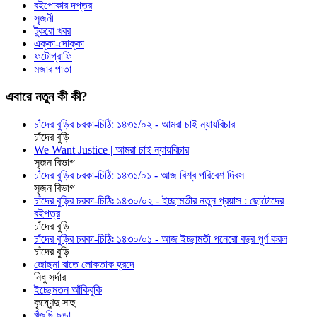
বইপোকার দপ্তর
সৃজনী
টুকরো খবর
এক্কা-দোক্কা
ফটোগ্রাফি
মজার পাতা
এবারে নতুন কী কী?
চাঁদের বুড়ির চরকা-চিঠি: ১৪৩১/০২ - আমরা চাই ন্যায়বিচার
চাঁদের বুড়ি
We Want Justice | আমরা চাই ন্যায়বিচার
সৃজন বিভাগ
চাঁদের বুড়ির চরকা-চিঠি: ১৪৩১/০১ - আজ বিশ্ব পরিবেশ দিবস
সৃজন বিভাগ
চাঁদের বুড়ির চরকা-চিঠিঃ ১৪৩০/০২ - ইচ্ছামতীর নতুন প্রয়াস : ছোটোদের
বইপত্র
চাঁদের বুড়ি
চাঁদের বুড়ির চরকা-চিঠিঃ ১৪৩০/০১ - আজ ইচ্ছামতী পনেরো বছর পূর্ণ করল
চাঁদের বুড়ি
জোছনা রাতে লোকতাক হ্রদে
নিধু সর্দার
ইচ্ছেমতন আঁকিবুকি
কৃষ্ণেন্দু সাহু
খুঁজছি ছড়া