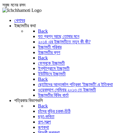
সবুজ মনের রসদ
খেলাঘর
ইচ্ছামতীর কথা
Back
যত প্রশ্ন আছে তোমার মনে
২০১৪ এর ইচ্ছামতীতে নতুন কী কী?
ইচ্ছামতী পরিবার
ইচ্ছামতীর ব্লগ
Back
ফেসবুকে ইচ্ছামতী
ইন্‌স্টাগ্রামে ইচ্ছামতী
ইউটিউবে ইচ্ছামতী
Back
ছোটোদের আন্তর্জাল পত্রিকা 'ইচ্ছামতী'-র ইতিকথা
ওয়েবম্যাগ সেমিনার ২০১৩ তে ইচ্ছামতী
ইচ্ছামতীর বিবিধ বার্তা
পত্রিকার বিভাগগুলি
Back
চাঁদের বুড়ির চরকা-চিঠি
ছড়া-কবিতা
গল্প-স্বল্প
রূপকথা
বিদেশী রূপকথা