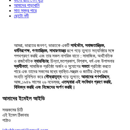
কালো রাতি গেল ঘুচে
আমাদের পাড়াখানি
সাত সমুদ্র পারে
ছোটো নদী
আমরা, ভারতের জনগণ, ভারতকে একটি
সার্বভৌম, সমাজতান্ত্রিক,
ধর্মনিরপেক্ষ, গণতান্ত্রিক, সাধারণতন্ত্র
রূপে গড়ে তুলতে সত্যনিষ্ঠার সঙ্গে
শপথগ্রহণ করছি এবং তার সকল নাগরিক যাতে : সামাজিক, অর্থনৈতিক
ও রাজনৈতিক
ন্যায়বিচার
; চিন্তা,মতপ্রকাশ, বিশ্বাস, ধর্ম এবং উপাসনার
স্বাধীনতা
; সামাজিক প্রতিষ্ঠা অর্জন ও সুযোগের
সমতা
প্রতিষ্ঠা করতে
পারে এবং তাদের সকলের মধ্যে ব্যক্তি-সম্ভ্রম ও জাতীয় ঐক্য এবং
সংহতি সুনিশ্চিত করে
সৌভ্রাতৃত্ব
গড়ে তুলতে;
আমাদের গণপরিষদে
,
আজ,১৯৪৯ সালের ২৬ নভেম্বর,
এতদ্দ্বারা এই সংবিধান গ্রহণ করছি,
বিধিবদ্ধ করছি এবং নিজেদের অর্পণ করছি।
আমাদের ইমেইল আইডি
সবরকমের চিঠি
এই ইমেল ঠিকানায়
পাঠাও