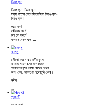
ঝিঙে ফুল
ঝিঙে ফুল! ঝিঙে ফুল!
সবুজ পাতার দেশে ফিরোজিয়া ফিঙে-কুল-
ঝিঙে ফুল।
গুল্মে পর্ণে
লতিকার কর্ণে
ঢল ঢল স্বর্ণে
ঝলমল দোলে দুল-
...
রামধনু
নৌকো ভেসে যায় নদীর কূলে
জাহাজ ভেসে চলে সাগরজলে
আকাশের বুকে ভাসে মেঘের ভেলা
জল, মেঘ, আকাশের লুকোচুরি খেলা।
নদীর
...
প্রভাতী
ভোর হলো