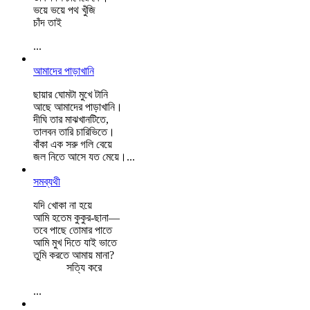
ভয়ে ভয়ে পথ খুঁজি
চাঁদ তাই
...
আমাদের পাড়াখানি
ছায়ার ঘোমটা মুখে টানি
আছে আমাদের পাড়াখানি।
দীঘি তার মাঝখানটিতে,
তালবন তারি চারিভিতে।
বাঁকা এক সরু গলি বেয়ে
জল নিতে আসে যত মেয়ে।...
সমব্যথী
যদি খোকা না হয়ে
আমি হতেম কুকুর-ছানা—
তবে পাছে তোমার পাতে
আমি মুখ দিতে যাই ভাতে
তুমি করতে আমায় মানা?
সত্যি করে
...