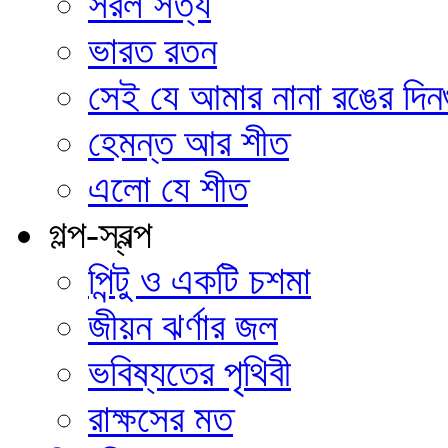
সরল সত্য
ভারত রতন
সেই যে আমার নানা রঙের দিন
হেমন্ত আর শীত
এলো যে শীত
গল্প-স্বল্প
পিন্টু ও একটি চশমা
জীয়ন ঝর্ণার জল
ভবিষ্যতের পৃথিবী
রাক্ষসের মত