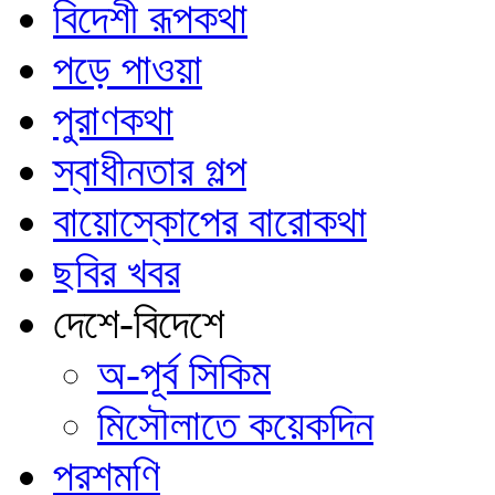
বিদেশী রূপকথা
পড়ে পাওয়া
পুরাণকথা
স্বাধীনতার গল্প
বায়োস্কোপের বারোকথা
ছবির খবর
দেশে-বিদেশে
অ-পূর্ব সিকিম
মিসৌলাতে কয়েকদিন
পরশমণি