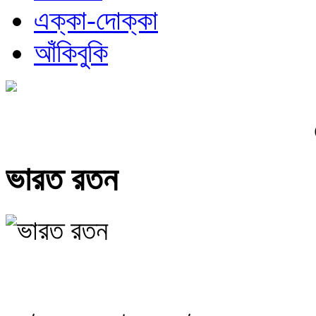
এক্কা-দোক্কা
আঁকিবুকি
ভারত রতন