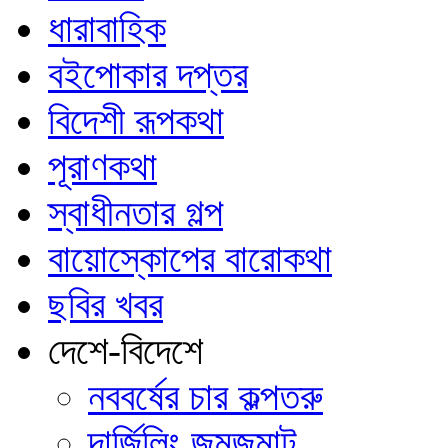
ধারাবাহিক
বইপোকার দপ্তর
বিদেশী রূপকথা
পূরাণকথা
স্বাধীনতার গল্প
বায়োস্কোপের বারোকথা
ছবির খবর
দেশে-বিদেশে
নববর্ষের চার কল্পতরু
দার্জিলিং জমজমাট