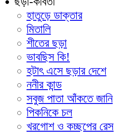
ছড়া-কবিতা
হাতুড়ে ডাক্তার
মিতালি
শীতের ছড়া
ভাবছিস কি!
হটাৎ এসে ছড়ার দেশে
ননীর কান্ড
সবুজ পাতা আঁকতে জানি
পিকনিকে চল
খরগোশ ও কচ্ছপের রেস