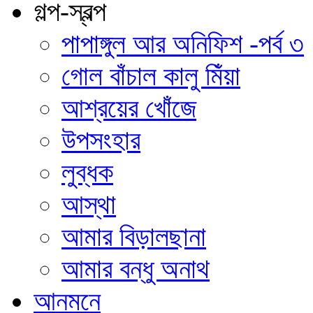
গল্প-স্বল্প
পাপাঙ্গুল আর অনিফিশ -পর্ব ৩
গোল বাঁচাল কালু মিঁয়া
আশ্রয়ের খোঁজে
উপসংহার
লুব্ধক
আস্থা
আমার বিড়ালছানা
আমার বন্ধু অনাথ
আনমনে