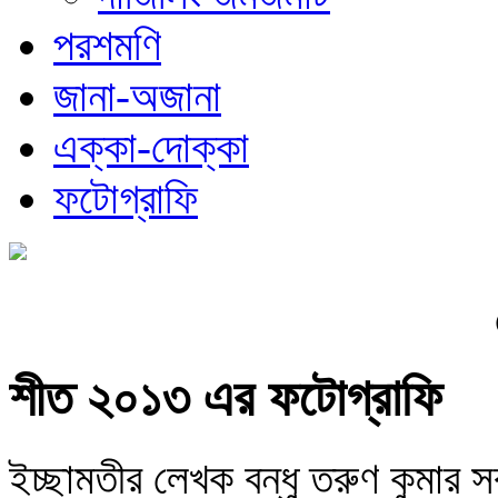
পরশমণি
জানা-অজানা
এক্কা-দোক্কা
ফটোগ্রাফি
শীত ২০১৩ এর ফটোগ্রাফি
ইচ্ছামতীর লেখক বন্ধু তরুণ কুমার 