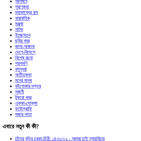
আনমনে
পুরাণকথা
মহাকাব্যের গল্প
ধারাবাহিক
মঞ্জুষা
নাটক
ইচ্ছেমতন
ছবির খবর
জানা-অজানা
দেশে-বিদেশে
বিশেষ রচনা
পরশমণি
বসুন্ধরা
অতীতকথা
মনের মানুষ
বইপোকার দপ্তর
সৃজনী
টুকরো খবর
এক্কা-দোক্কা
ফটোগ্রাফি
মজার পাতা
এবারে নতুন কী কী?
চাঁদের বুড়ির চরকা-চিঠি: ১৪৩১/০২ - আমরা চাই ন্যায়বিচার