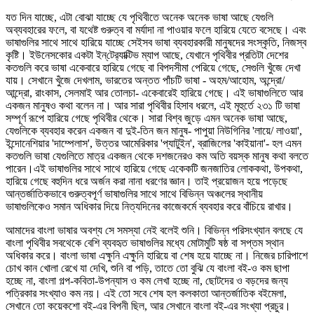
যত দিন যাচ্ছে, এটা বোঝা যাচ্ছে যে পৃথিবীতে অনেক অনেক ভাষা আছে যেগুলি
অব্যবহারের ফলে, বা যথেষ্ট গুরুত্ব বা মর্যাদা না পাওয়ার ফলে হারিয়ে যেতে বসেছে। এবং
ভাষাগুলির সাথে সাথে হারিয়ে যাচ্ছে সেইসব ভাষা ব্যবহারকারী মানুষদের সংস্কৃতি, নিজস্ব
কৃষ্টি। ইউনেসকোর একটা ইন্‌টের‍্যাক্টিভ ম্যাপ আছে, যেখানে পৃথিবীর প্রতিটা দেশের
কতগুলি করে ভাষা একেবারে হারিয়ে গেছে বা বিপদসীমা পেরিয়ে গেছে, সেগুলি খুঁজে দেখা
যায়। সেখানে খুঁজে দেখলাম, ভারতের অন্তত পাঁচটি ভাষা - অহম/আহোম, অন্দ্রো/
আন্দ্রো, রাংকাস, সেলমাই আর তোলচা- একেবারেই হারিয়ে গেছে। এই ভাষাগুলিতে আর
একজন মানুষও কথা বলেন না। আর সারা পৃথিবীর হিসাব ধরলে, এই মূহুর্তে ২৩১ টি ভাষা
সম্পূর্ণ রূপে হারিয়ে গেছে পৃথিবীর থেকে। সারা বিশ্ব জুড়ে এমন অনেক ভাষা আছে,
যেগুলিকে ব্যবহার করেন একজন বা দুই-তিন জন মানুষ- পাপুয়া নিউগিনির 'লায়ে/ লাওয়া',
ইন্দোনেশিয়ার 'দাম্পেলাস', উত্তর আমেরিকার 'প্যাটুইন', ব্রাজিলের 'কাইয়ানা'- হল এমন
কতগুলি ভাষা যেগুলিতে মাত্র একজন থেকে দশজনেরও কম অতি বয়স্ক মানুষ কথা বলতে
পারেন।এই ভাষাগুলির সাথে সাথে হারিয়ে গেছে একেকটি জনজাতির লোককথা, উপকথা,
হারিয়ে গেছে বহুদিন ধরে অর্জন করা নানা ধরণের জ্ঞান। তাই প্রয়োজন হয়ে পড়েছে
আন্তর্জাতিকভাবে গুরুত্বপূর্ণ ভাষাগুলির সাথে সাথে বিভিন্ন অঞ্চলের স্থানীয়
ভাষাগুলিকেও সমান অধিকার দিয়ে নিত্যদিনের কাজেকর্মে ব্যবহার করে বাঁচিয়ে রাখার।
আমাদের বাংলা ভাষার অবশ্য সে সমস্যা নেই বলেই শুনি। বিভিন্ন পরিসংখ্যান বলছে যে
বাংলা পৃথিবীর সবথেকে বেশি ব্যবহৃত ভাষাগুলির মধ্যে মোটামুটি ষষ্ঠ বা সপ্তম স্থান
অধিকার করে। বাংলা ভাষা এক্ষুনি এক্ষুনি হারিয়ে বা শেষ হয়ে যাচ্ছে না। নিজের চারিপাশে
চোখ কান খোলা রেখে যা দেখি, শুনি বা পড়ি, তাতে তো বুঝি যে বাংলা বই-ও কম ছাপা
হচ্ছে না, বাংলা গল্প-কবিতা-উপন্যাস ও কম লেখা হচ্ছে না, ছোটদের ও বড়দের জন্য
পত্রিকার সংখ্যাও কম নয়। এই তো সবে শেষ হল কলকাতা আন্তর্জাতিক বইমেলা,
সেখানে তো কয়েকশো বই-এর বিপনী ছিল, আর সেখানে বাংলা বই-এর সংখ্যা প্রচুর।