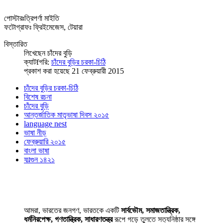
পোস্টারঃত্রিপর্ণা মাইতি
ফটোগ্রাফঃ ফ্রিইমেজেস, টেয়ারা
বিস্তারিত
লিখেছেন
চাঁদের বুড়ি
ক্যাটfগরি:
চাঁদের বুড়ির চরকা-চিঠি
প্রকাশ করা হয়েছে 21 ফেব্রুয়ারী 2015
চাঁদের বুড়ির চরকা-চিঠি
বিশেষ রচনা
চাঁদের বুড়ি
আন্তর্জাতিক মাতৃভাষা দিবস ২০১৫
language nest
ভাষা নীড়
ফেব্রুয়ারি ২০১৫
বাংলা ভাষা
ফাল্গুন ১৪২১
আমরা, ভারতের জনগণ, ভারতকে একটি
সার্বভৌম, সমাজতান্ত্রিক,
ধর্মনিরপেক্ষ, গণতান্ত্রিক, সাধারণতন্ত্র
রূপে গড়ে তুলতে সত্যনিষ্ঠার সঙ্গে