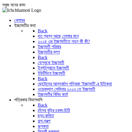
সবুজ মনের রসদ
খেলাঘর
ইচ্ছামতীর কথা
Back
যত প্রশ্ন আছে তোমার মনে
২০১৪ এর ইচ্ছামতীতে নতুন কী কী?
ইচ্ছামতী পরিবার
ইচ্ছামতীর ব্লগ
Back
ফেসবুকে ইচ্ছামতী
ইন্‌স্টাগ্রামে ইচ্ছামতী
ইউটিউবে ইচ্ছামতী
Back
ছোটোদের আন্তর্জাল পত্রিকা 'ইচ্ছামতী'-র ইতিকথা
ওয়েবম্যাগ সেমিনার ২০১৩ তে ইচ্ছামতী
ইচ্ছামতীর বিবিধ বার্তা
পত্রিকার বিভাগগুলি
Back
চাঁদের বুড়ির চরকা-চিঠি
ছড়া-কবিতা
গল্প-স্বল্প
রূপকথা
বিদেশী রূপকথা