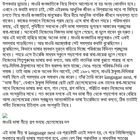
উপকথার ভান্ডার। মাওরি জনজাতিকে নিয়ে বিশদে আলোচনা না হয় অন্য কোনদিন হবে।
এখানে যে কথাটা বলতে চাই, সেটা এইরকমঃ আধুনিক জীবন ও বিশ্বায়নের সাথে পা মিলিয়ে
চলতে গিয়ে মাওরি জনজাতির মানুষেরাও ধীরে ধীরে আধুনিক নাগরিক জীবনে অভ্যস্ত হতে
থাকেন। কাজের সন্ধানে নিজেদের গ্রাম ছেড়ে এসে বাসা বাঁধেন শহরে। পরিসংখ্যান
বলছে, এই মূহুর্তে, পৃথিবীতে সবথেকে বেশি ভাষা সমস্যায় ভুগছেন আজকের প্রজন্মের
বাবা-মায়েরা। অনেকেই নিজেদের নিজস্ব ভাষা ভুলে গেছেন, বা ভুলে যাবেন খুব দ্রুত।
আর এই ভাবেই হারিয়ে যাচ্ছে অনেক ভাষা। মাওরি জনজাতির মানুষেরাও সেই একই
সমস্যায় পড়েছিলেন। আর মাওরি বয়জ্যেষ্ঠরা সেই সমস্যার কথাটা বুঝেছিলেন।
বুঝেছিলেন, কিভাবে ভাষার ব্যবধান দূরত্ব বাড়িয়ে দিচ্ছে পরিবারের বিভিন্ন প্রজন্মের
মধ্যে। শহরে এসে ইংরেজি মাধ্যম স্কুলে পড়াশোনা করা বাবা-মায়েরা ভুলে গেছেন
নিজেদের পিতৃপুরুষের ভাষায় কথা বলতে, আর নাতি নাতনিরা ভাষা বুঝতে পারছে না বলে
দাদু-দিদিমা-ঠাকুমাদের সাথে টান ক্রমশঃ কমে যাচ্ছে; ভেঙে পড়ছে পরিবার-নির্ভর এক
সমাজ। তাই আজ থেকে অনেক দিন আগেই, সেই ১৯৮২ সালে, মাওরি ঠাকুমা-দিদিমারা
সবাই মিলে এই সমস্যার এক সমাধান বের করেন। তাঁরা তৈরি করেন langugae nest, বা
"ভাষা নীড়", যেখানে ঠাকুমা দিদিমারা ছোট ছোট ছেলেমেয়েদের এবং তাদের বাবা-মায়েদের
সাথে নিজেদের ভাষায় কথা বলে, গান গেয়ে, গল্প শুনিয়ে , পরিচিত করান নিজেদের ভাষা
এবং সংস্কৃতির সাথে। গত কয়েক দশকে এই সব ভাষা নীড় থেকে পড়াশোনা করে বেরিয়ে
আসা ছেলেমেয়েরা যেমন স্বচ্ছন্দ্য আন্তর্জাতিক ভাষা ইংরেজিতে কথা বলতে, ঠিক ততটাই
গর্বিত নিজেদের ইতিহাস এবং সংস্কৃতি নিয়ে।
মাওরি ভাষা নীড়ে গল্প শুনছে ছেলেমেয়ের দল
এই ভাষা নীড় বা language nest এর প্রচেষ্টাটি এতই সফল হয়, যে পরে নিউজিল্যান্ডে
শুধুমাত্র মাওরি ভাষায় পড়াশোনা হবে, এমন বেশ কিছু প্রাথমিক ও মাধ্যমিক স্তরের