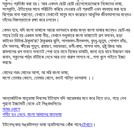
স্কুলও প্রতিষ্ঠা করা হয়। আর একদম ছোট্ট ছোট্ট ছেলেমেয়েদেরকে নিজেদের ভাষা,
সংস্কৃতি, ঐতিহ্যের সাথে পরিচিতি করিয়ে দেওয়ার এই প্রথাটি এখন ব্যবহার করা হয়ে
বিশ্বের নানা প্রান্তে, যেখানে যেখানেই মানুষ মনে করেছেন আধুনিক জীবনযাপনের মধ্যেও
তাঁদের নিজস্বতাকে রক্ষা করে চলবেন।
কেমন হবে, যদি বাংলা ভাষাকে আরো ভালভাবে রাখার জন্য বাংলা ভাষার জন্যেও ছোট-বড়
শহরে তৈরি হয় এরকম ভাষা নীড়, যেখানে শুধুমাত্র বাংলা ভাষাতেই গল্প বলবেন, ছড়া
কাটবেন দিদিমা-ঠাকুমা'রা? ঠাকুরমার ঝুলি, লালকমল-নীলকলম, বুদ্ধু-ভুতুম, গোপাল ভাঁড়,
চাঁদ সদাগর, ক্ষীরের পুতুল, রামায়ণ, মহাভারত, গুপী-বাঘা, পাগলা দাশু, দুষ্টু রিদয় আর
রামলালের গল্প শুনতে শুনতেই শেখা হয়ে যাবে নিজের ভাষাটা, জানা হয়ে যাবে উচ্চারণ আর
বানান, স্কুলের পাঠ্য বইটাকে দেখে আর তত খারাপ লাগবে না...গলা খুলে গাইতে ইচ্ছা
করবেঃ
মোদের গরব মোদের আশা, আ মরি বাংলা ভাষা,
মাগো তোমার কোলে, তোমার বোলে, কতই শান্তি ভালবাসা ।।
আন্তর্জাতিক মাতৃভাষা দিবসের ইতিহাস যদি আরেকবার মনে করে নিতে চাও, পড়ে দেখ
পুরনো ইচ্ছামতী থেকে এই লিঙ্কগুলিতেঃ
অমর একুশে
গর্বিত হও ভেবে, বাংলা আমাদের মাতৃভাষা
ইউনেস্‌কোর সঙ্কটাপন্ন ভাষা অ্যাটলাসের খোঁজ পাবে
এইখানে
।