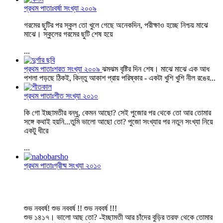
প্রথম পাতাঃবর্ষা সংখ্যা ২০০৯
গরমের ছুটির পর স্কুল তো খুলে গেছে অনেকদিন, পরীক্ষাও হচ্ছে নিশ্চয় মাঝে
মাঝে। স্কুলের গরমের ছুটি শেষ হয়ে
...
প্রথম পাতাঃশরত সংখ্যা ২০০৯
ঝমঝম বৃষ্টির দিন শেষ। মাঝে মাঝে এক আধ
পশলা পড়ছে ঠিকই, কিন্তু আকাশ প্রায় পরিষ্কার - একটা খুশি খুশি নীল রঙের...
প্রথম পাতাঃশীত সংখ্যা ২০১০
কি গো ইচ্ছামতীর বন্ধু, কেমন আছো? সেই পুজোর পর থেকে তো আর তোমার
সঙ্গে কথাই হয়নি...তুমি ভালো আছো তো? পুজো সংখ্যার পর নতুন সংখ্যা নিয়ে
একটু ধীরে
...
প্রথম পাতাঃগ্রীষ্ম সংখ্যা ২০১০
শুভ নববর্ষ! শুভ নববর্ষ !! শুভ নববর্ষ !!!
শুভ ১৪১৭। ভালো আছ তো? -ইচ্ছামতী আর চাঁদের বুড়ির তরফ থেকে তোমার