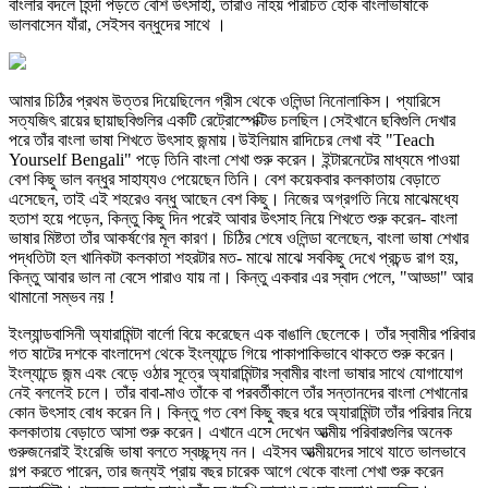
বাংলার বদলে হিন্দী পড়তে বেশি উৎসাহী, তারাও নাহয় পরিচিত হোক বাংলাভাষাকে
ভালবাসেন যাঁরা, সেইসব বন্ধুদের সাথে ।
আমার চিঠির প্রথম উত্তর দিয়েছিলেন গ্রীস থেকে ওলিন্ডা নিনোলাকিস। প্যারিসে
সত্যজিৎ রায়ের ছায়াছবিগুলির একটি রেট্রোস্পেক্টিভ চলছিল।সেইখানে ছবিগুলি দেখার
পরে তাঁর বাংলা ভাষা শিখতে উৎসাহ জন্মায়।উইলিয়াম রাদিচের লেখা বই "Teach
Yourself Bengali" পড়ে তিনি বাংলা শেখা শুরু করেন। ইন্টারনেটের মাধ্যমে পাওয়া
বেশ কিছু ভাল বন্ধুর সাহায্যও পেয়েছেন তিনি। বেশ কয়েকবার কলকাতায় বেড়াতে
এসেছেন, তাই এই শহরেও বন্ধু আছেন বেশ কিছু। নিজের অগ্রগতি নিয়ে মাঝেমধ্যে
হতাশ হয়ে পড়েন, কিন্তু কিছু দিন পরেই আবার উৎসাহ নিয়ে শিখতে শুরু করেন- বাংলা
ভাষার মিষ্টতা তাঁর আকর্ষণের মূল কারণ। চিঠির শেষে ওলিন্ডা বলেছেন, বাংলা ভাষা শেখার
পদ্ধতিটা হল খানিকটা কলকাতা শহরটার মত- মাঝে মাঝে সবকিছু দেখে প্রচন্ড রাগ হয়,
কিন্তু আবার ভাল না বেসে পারাও যায় না। কিন্তু একবার এর স্বাদ পেলে, "আড্ডা" আর
থামানো সম্ভব নয় !
ইংল্যান্ডবাসিনী অ্যারামিন্টা বার্লো বিয়ে করেছেন এক বাঙালি ছেলেকে। তাঁর স্বামীর পরিবার
গত ষাটের দশকে বাংলাদেশ থেকে ইংল্যান্ডে গিয়ে পাকাপাকিভাবে থাকতে শুরু করেন।
ইংল্যান্ডে জন্ম এবং বেড়ে ওঠার সূত্রে অ্যারামিন্টার স্বামীর বাংলা ভাষার সাথে যোগাযোগ
নেই বললেই চলে। তাঁর বাবা-মাও তাঁকে বা পরবর্তীকালে তাঁর সন্তানদের বাংলা শেখানোর
কোন উৎসাহ বোধ করেন নি। কিন্তু গত বেশ কিছু বছর ধরে অ্যারামিন্টা তাঁর পরিবার নিয়ে
কলকাতায় বেড়াতে আসা শুরু করেন। এখানে এসে দেখেন আত্মীয় পরিবারগুলির অনেক
গুরুজনেরাই ইংরেজি ভাষা বলতে স্বচ্ছন্দ্য নন। এইসব আত্মীয়দের সাথে যাতে ভালভাবে
গল্প করতে পারেন, তার জন্যই প্রায় বছর চারেক আগে থেকে বাংলা শেখা শুরু করেন