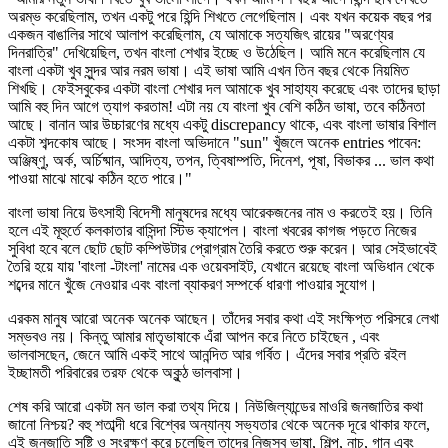
অরম্ভ করেছিলাম, তখন একটু পরে হিন্দি শিখতে লেগেছিলাম। এবং যখন কয়েক বছর পর
একজন বাঙালির সাথে আলাপ করেছিলাম, যে আমাকে সত্যজিৎ রায়ের "অরণ্যের
দিনরাত্রি" দেখিয়েছিল, তখন বাংলা শেখার ইচ্ছে ও উঠেছিল। আমি মনে করেছিলাম যে
বাংলা একটা খুব সুন্দর আর নরম ভাষা। এই ভাষা আমি এখন তিন বছর থেকে নিয়মিত
শিখছি। ফেইসবুকের একটা বাংলা শেখার দল আমাকে খুব সাহায্য করেছে এবং তাদের ছাড়া
আমি বহু দিন আগে ত্যাগ করতাম! এটা নয় যে বাংলা খুব বেশি কঠিন ভাষা, তবে কঠিনতা
আছে। বানান আর উচ্চারণের মধ্যে একটু discrepancy থাকে, এবং বাংলা ভাষার বিশাল
একটা শব্দকোষ আছে। সংসদ বাংলা অভিদানে "sun" খুঁজলে অনেক entries পাবেন:
অঞ্জিষ্ণু, অর্ক, অর্চিষ্মান, আদিত্য, তপন, ত্বিষাম্পতি, দিনেশ, পূষা, বিভাকর ... ভাল কথা
পাওয়া মাঝে মাঝে কঠিন হতে পারে।"
বাংলা ভাষা নিয়ে উৎসাহী বিদেশী মানুষদের মধ্যে আরেকজনের নাম ও করতেই হয়। তিনি
হলে এই মূহুর্তে কলকাতার বাসিন্দা স্টিভ ক্যাপেল। বাংলা খবরের কাগজ পড়তে নিজের
সুবিধা হবে বলে ছোট ছোট কম্পিউটার প্রোগ্রাম তৈরি করতে শুরু করেন। আর সেইভাবেই
তৈরি হয়ে যায় 'বাংলা -টাংলা' নামের এক ওয়েবসাইট, যেখানে রয়েছে বাংলা অভিধান থেকে
শব্দের মানে খুঁজে নেওয়ার এবং বাংলা ব্যাকরণ সম্পর্কে ধারণা পাওয়ার সুযোগ।
এরকম মানুষ আরো অনেক অনেক আছেন। তাঁদের সবার কথা এই সংক্ষিপ্ত পরিসরে লেখা
সম্ভবও নয়। কিন্তু আমার মাতৃভাষাকে এঁরা আপন করে নিতে চাইছেন , এবং
ভালবাসছেন, জেনে আমি একই সাথে আনন্দিত আর গর্বিত। এঁদের সবার প্রতি রইল
ইচ্ছামতী পরিবারের তরফ থেকে অকুন্ঠ ভালবাসা।
শেষ করি আরো একটা মন ভাল করা তথ্য দিয়ে। নিউজিল্যান্ডের মাওরি জনজাতির কথা
জানো নিশ্চয়? বহু শতাব্দী ধরে বিশ্বের অন্যান্য সভ্যতার থেকে অনেক দূরে থাকার ফলে,
এই জনজাতি সৃষ্টি ও সংরক্ষণ করে চলেছিল তাদের নিজস্ব ভাষা, শিল্প, নাচ, গান এবং