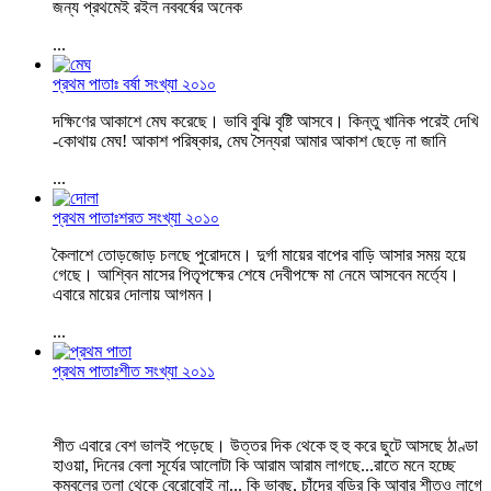
জন্য প্রথমেই রইল নববর্ষের অনেক
...
প্রথম পাতাঃ বর্ষা সংখ্যা ২০১০
দক্ষিণের আকাশে মেঘ করেছে। ভাবি বুঝি বৃষ্টি আসবে। কিন্তু খানিক পরেই দেখি
-কোথায় মেঘ! আকাশ পরিষ্কার, মেঘ সৈন্যরা আমার আকাশ ছেড়ে না জানি
...
প্রথম পাতাঃশরত সংখ্যা ২০১০
কৈলাশে তোড়জোড় চলছে পুরোদমে। দুর্গা মায়ের বাপের বাড়ি আসার সময় হয়ে
গেছে। আশ্বিন মাসের পিতৃপক্ষের শেষে দেবীপক্ষে মা নেমে আসবেন মর্ত্যে।
এবারে মায়ের দোলায় আগমন।
...
প্রথম পাতাঃশীত সংখ্যা ২০১১
শীত এবারে বেশ ভালই পড়েছে। উত্তর দিক থেকে হু হু করে ছুটে আসছে ঠাণ্ডা
হাওয়া, দিনের বেলা সূর্যের আলোটা কি আরাম আরাম লাগছে...রাতে মনে হচ্ছে
কম্বলের তলা থেকে বেরোবোই না... কি ভাবছ, চাঁদের বুড়ির কি আবার শীতও লাগে