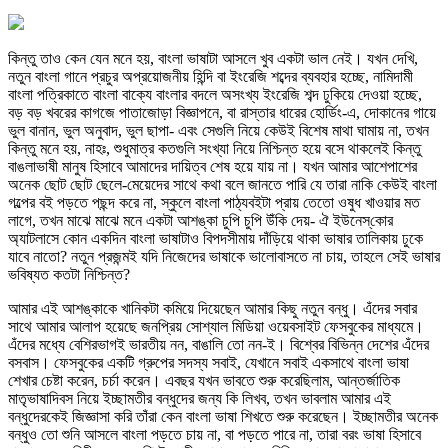
কিন্তু তাও কেন যেন মনে হয়, বাংলা ভাষাটা আসলে খুব একটা ভাল নেই। যখন দেখি,
নতুন বাংলা গানে প্রচুর অপ্রয়োজনীয় হিন্দি বা ইংরেজি শব্দের ব্যবহার হচ্ছে, নামিদামী
বাংলা পত্রিকাতে বাংলা বাক্যে বাংলার বদলে অসংখ্য ইংরেজি শব্দ ঢুকিয়ে দেওয়া হচ্ছে,
বড় বড় খবরের কাগজে পাতাজোড়া বিজ্ঞাপনে, বা রাস্তার ধারের হোর্ডিং-এ, দোকানের গায়ে
ভুল বানান, ভুল অনুবাদ, ভুল ছাপা- এবং সেগুলি নিয়ে কেউই বিশেষ মাথা ঘামায় না, তখন
কিন্তু মনে হয়, নাহঃ, শুধুমাত্র কতগুলি সংখ্যা নিয়ে নিশ্চিন্ত হয়ে বসে থাকলেই কিন্তু
বাঙলাভাষী মানুষ হিসাবে আমাদের দায়িত্ব শেষ হয়ে যায় না। যখন আমার আশেপাশের
অনেক ছোট ছোট ছেলে-মেয়েদের সাথে কথা বলে জানতে পারি যে তারা নাকি কেউই বাংলা
গল্পের বই পড়তে পছন্দ করে না, স্কুলে বাংলা পাঠ্যবইটা প্রায় তেতো ওষুধ খাওয়ার মত
লাগে, তখন মাঝে মাঝে মনে একটা আশঙ্কা চুপি চুপি উঁকি দেয়- ঐ ইউনেস্‌কোর
অ্যাটলাসে কোন একদিন বাংলা ভাষাটাও বিপদসীমায় দাঁড়িয়ে থাকা ভাষার তালিকায় ঢুকে
যাবে নাতো? নতুন প্রজন্মই যদি নিজেদের ভাষাকে ভালোবাসতে না চায়, তাহলে সেই ভাষার
ভবিষ্যত কতটা নিশ্চিন্ত?
আমার এই আশঙ্কাকে খানিকটা কমিয়ে দিয়েছেন আমার কিছু নতুন বন্ধু। এঁদের সবার
সাথে আমার আলাপ হয়েছে জনপ্রিয় সোশ্যাল মিডিয়া ওয়েবসাইট ফেসবুকের মাধ্যমে।
এঁদের মধ্যে বেশিরভাগই ভারতীয় নন, বাঙালি তো নন-ই। বিশ্বের বিভিন্ন দেশের এঁদের
বসবাস। ফেসবুকের একটি গ্রুপের সদস্য সবাই, যেখানে সবাই একসাথে বাংলা ভাষা
শেখার চেষ্টা করেন, চর্চা করেন। এবছর যখন ভাবতে শুরু করেছিলাম, আন্তর্জাতিক
মাতৃভাষাদিবস নিয়ে ইচ্ছামতীর বন্ধুদের জন্য কি লিখব, তখন ভাবলাম আমার এই
বন্ধুদেরকেই জিজ্ঞাসা করি তাঁরা কেন বাংলা ভাষা শিখতে শুরু করেছেন। ইচ্ছামতীর অনেক
বন্ধুও তো শুনি আসলে বাংলা পড়তে চায় না, বা পড়তে পারে না, তারা বরং ভাষা হিসাবে