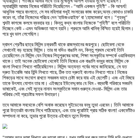
অ্যারামিন্টা। গতবছর আমার সাথে তাঁর মুখোমুখি আলাপ হওয়ার সুযোগ হয়েছিল।
অ্যারামিন্টা আমায় নিজের পরিচিতি দিয়েছিলেন - "আমি একজন গৃহিণী" - কি আশ্চর্য!
আধুনিক শহুরে বাংলাতে, সে সব মহিলারা শুধুই সংসারের কাজ করেন,অন্য কোথাও চাকরি
করেন না, তাঁরা নিজেদের পরিচয় দেন 'হাউজওয়াইফ' বা 'হোমমেকার' বলে। "গৃহবধূ"
শব্দটা কাগজে কলমে ব্যবহার হয়। কিন্তু কথ্য বাংলায় নিজেকে "গৃহিণী" বলে পরিচিতি
দিচ্ছেন কেউ - এমন অভিজ্ঞতা আগে হয়নি। প্রথমে আমি খানিক্‌ বিস্মিত হয়েই ছিলাম।
পরে খুব ভাল লেগেছিল।
দ্বাদশ শ্রেণীর ছাত্র মিলিন্দ চক্রবর্তী থাকে রাজস্থানের জয়পুরে। ছোটবেলা থেকে
সেখানেই বড় হয়েছে মিলিন্দ। তার মা যদিও বাঙালি নন, কিন্তু প্রথম থেকেই তিনি
চেয়েছিলেন যে মিলিন্দ যেন নিজের পিতৃপুরুষের ভাষা, শিক্ষা সংস্কৃতির সম্পর্কে ওয়াকিবহাল
থাকে। তাই অনেক ছোটবেলা থেকেই তিনি নিজের এক বাঙালি বন্ধুর কাছে মিলিন্দ কে
বাংলা লিখতে শিখতে পাঠিয়েছিলেন। মিলিন্দ অত্যন্ত গর্বের সাথে জানিয়েছে, সে যত
দ্রুত ইংরেজি আর হিন্দি লিখতে পারে, ঠিক তত দ্রুতই বাংলাও লিখতে পারে ! নিজের
শিকড়ের সাথে সংযোগ রাখতে সবরকম ভাবে চেষ্টা করে যায় এই ছেলেটি। এবং এই বিষয়ে
তাকে উৎসাহ যোগান তার মা। এইবছরে ইউনেস্‌কোর যে থিম - বহুভাষী পরিবারে সবগুলি
ভাষাকেই, এবং সেই সূত্রে নানান সংস্কৃতিকে সমান গুরুত্ব দেওয়া- মিলিন্দ এবং তার
পরিবার সেই প্রচেষ্টার সফল উদাহরণ।
তবে আমাকে সবথেকে বেশি অবাক করেছেন সুইডেনের বন্ধু তুভা এরবেন। তিনি আমাকে
পুরো উত্তরটা বাংলায় লিখে পাঠিয়েছেন, এবং তার পুরোটাই প্রায় সঠিক বাংলা! একফোঁটাও
সম্পাদনা না করে, তুভার পুরো উত্তর এইখানে তুলে দিলামঃ
"আমার নতুন ভাষা শিখতে খুব ভালো লাগে। যখন আমি দশ বছর আগে হিন্দি ছবি দেখতে