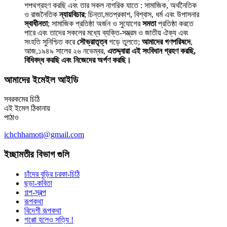
শপথগ্রহণ করছি এবং তার সকল নাগরিক যাতে : সামাজিক, অর্থনৈতিক
ও রাজনৈতিক
ন্যায়বিচার
; চিন্তা,মতপ্রকাশ, বিশ্বাস, ধর্ম এবং উপাসনার
স্বাধীনতা
; সামাজিক প্রতিষ্ঠা অর্জন ও সুযোগের
সমতা
প্রতিষ্ঠা করতে
পারে এবং তাদের সকলের মধ্যে ব্যক্তি-সম্ভ্রম ও জাতীয় ঐক্য এবং
সংহতি সুনিশ্চিত করে
সৌভ্রাতৃত্ব
গড়ে তুলতে;
আমাদের গণপরিষদে
,
আজ,১৯৪৯ সালের ২৬ নভেম্বর,
এতদ্দ্বারা এই সংবিধান গ্রহণ করছি,
বিধিবদ্ধ করছি এবং নিজেদের অর্পণ করছি।
আমাদের ইমেইল আইডি
সবরকমের চিঠি
এই ইমেল ঠিকানায়
পাঠাও
ichchhamoti@gmail.com
ইচ্ছামতীর বিভাগ গুলি
চাঁদের বুড়ির চরকা-চিঠি
ছড়া-কবিতা
গল্প-স্বল্প
রূপকথা
বিদেশী রূপকথা
গপ্পো হলেও সত্যি !