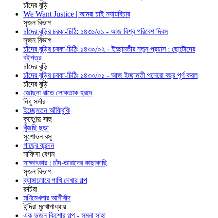
চাঁদের বুড়ি
We Want Justice | আমরা চাই ন্যায়বিচার
সৃজন বিভাগ
চাঁদের বুড়ির চরকা-চিঠি: ১৪৩১/০১ - আজ বিশ্ব পরিবেশ দিবস
সৃজন বিভাগ
চাঁদের বুড়ির চরকা-চিঠিঃ ১৪৩০/০২ - ইচ্ছামতীর নতুন প্রয়াস : ছোটোদের
বইপত্র
চাঁদের বুড়ি
চাঁদের বুড়ির চরকা-চিঠিঃ ১৪৩০/০১ - আজ ইচ্ছামতী পনেরো বছর পূর্ণ করল
চাঁদের বুড়ি
জোছনা রাতে লোকতাক হ্রদে
নিধু সর্দার
ইচ্ছেমতন আঁকিবুকি
কৃষ্ণেন্দু সাহু
খুঁজছি ছড়া
সুশোভন বসু
গাছের ক্রন্দন
নাফিসা বেগম
সাক্ষাৎকার : চাঁদ-তারাদের কাছাকাছি
সৃজন বিভাগ
ব্যাঙ্গালোরে পাখি দেখার গল্প
রুচিরা
মণিমেখলার আশীর্বাদ
ইন্দিরা মুখোপাধ্যায়
এক ডজন কিশোর গল্প - সুমনা সাহা