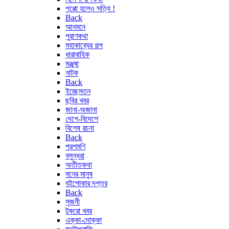
গপ্পো হলেও সত্যি !
Back
আনমনে
পুরাণকথা
মহাকাব্যের গল্প
ধারাবাহিক
মঞ্জুষা
নাটক
Back
ইচ্ছেমতন
ছবির খবর
জানা-অজানা
দেশে-বিদেশে
বিশেষ রচনা
Back
পরশমণি
বসুন্ধরা
অতীতকথা
মনের মানুষ
বইপোকার দপ্তর
Back
সৃজনী
টুকরো খবর
এক্কা-দোক্কা