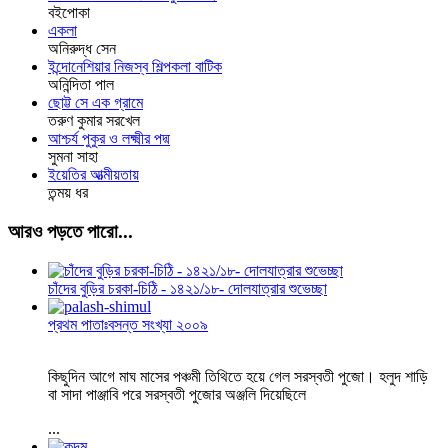
বইপোকা
একলা
অনিরুদ্ধ সেন
ইন্দোনেশিয়ার নিজস্ব শিল্পকলা বাটিক
অনিন্দিতা পাল
ছোট্ট সে এক গ্রামে
তরুণ কুমার সরখেল
আশ্চর্য পুকুর ও লক্ষ্মীর পদ্ম
সুমনা সাহা
ইয়েতির আত্মীয়তায়
তন্ময় ধর
আরও পড়তে পারো...
চাঁদের বুড়ির চরকা-চিঠি - ১৪২১/১৮- দোলযাত্রার শুভেচ্ছা
প্রথম পাতাঃবসন্ত সংখ্যা ২০০৯
কিছুদিন আগে মাঘ মাসের পঞ্চমী তিথিতে হয়ে গেল সরস্বতী পুজো। হলুদ শাড়ি
বা সাদা পাঞ্জাবি পরে সরস্বতী পুজোর অঞ্জলি দিয়েছিলে
...