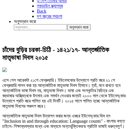
এ দেশ তোমার আমার
লকডাউন স্ক্র্যাপবুক
Back
দশ বছরের পথচলা
অনুসন্ধান করো
অনুসন্ধান করো
চাঁদের বুড়ির চরকা-চিঠি - ১৪২১/১৭- আন্তর্জাতিক
মাতৃভাষা দিবস ২০১৫
এসে গেল আরেকটা ২১শে ফেব্রুয়ারি। ইউনেসকোর উদ্যোগে প্রতি বছর ২১ শে
ফেব্রুয়ারি পালন করা হয় আন্তর্জাতিক মাতৃভাষা দিবস হিসাবে। হ্যাঁ, মনে রাখতে হবে
আন্তর্জাতিক ভাষা দিবস নয়, মাতৃভাষা দিবস। ভাষা এবং সংস্কৃতির বৈচিত্র এবং
বহুভাষার অস্ত্বিত্বকে উৎসাহ এবং সমর্থন দেওয়ার জন্যই ২০০০ সাল থেকে ইউনেস্‌কোর
উদ্যোগে প্রতি বছর পালিত হয় এই দিনটি। ২০১৫ সালে পালিত হচ্ছে আন্তর্জাতিক
মাতৃভাষা দিবসের পঞ্চদশ বছর।
আন্তর্জাতিক মাতৃভাষা দিবস উদ্‌যাপন করার জন্য এবছর ইউনেস্‌কোর থিম হল
"Inclusion in and through education: Language counts" - বাংলায় বলতে
চাইলে- শিক্ষাব্যবস্থার মধ্যে এবং মাধ্যমে অন্তর্ভুক্তিকরণঃ প্রতিটা ভাষাই গুরুত্বপূর্ণ।