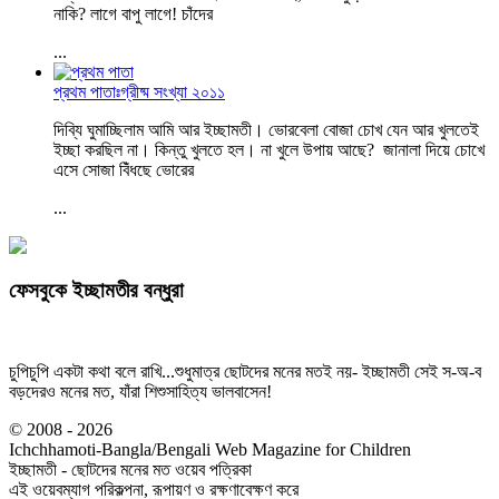
নাকি? লাগে বাপু লাগে! চাঁদের
...
প্রথম পাতাঃগ্রীষ্ম সংখ্যা ২০১১
দিব্যি ঘুমাচ্ছিলাম আমি আর ইচ্ছামতী। ভোরবেলা বোজা চোখ যেন আর খুলতেই
ইচ্ছা করছিল না। কিন্তু খুলতে হল। না খুলে উপায় আছে? জানালা দিয়ে চোখে
এসে সোজা বিঁধছে ভোরের
...
ফেসবুকে ইচ্ছামতীর বন্ধুরা
চুপিচুপি একটা কথা বলে রাখি...শুধুমাত্র ছোটদের মনের মতই নয়- ইচ্ছামতী সেই স-অ-ব
বড়দেরও মনের মত, যাঁরা শিশুসাহিত্য ভালবাসেন!
© 2008 - 2026
Ichchhamoti-Bangla/Bengali Web Magazine for Children
ইচ্ছামতী - ছোটদের মনের মত ওয়েব পত্রিকা
এই ওয়েবম্যাগ পরিকল্পনা, রূপায়ণ ও রক্ষণাবেক্ষণ করে