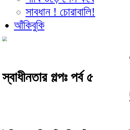
সাবধান ! চোরাবালি!
আঁকিবুকি
স্বাধীনতার গল্পঃ পর্ব ৫