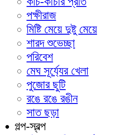
কচি-কাঁচার প্রতি
পক্ষীরাজ
মিষ্টি মেয়ে দুষ্টু মেয়ে
শারদ শুভেচ্ছা
পরিবেশ
মেঘ সূর্য্যের খেলা
পুজোর ছুটি
রঙে রঙে রঙীন
সাত ছড়া
গল্প-স্বল্প