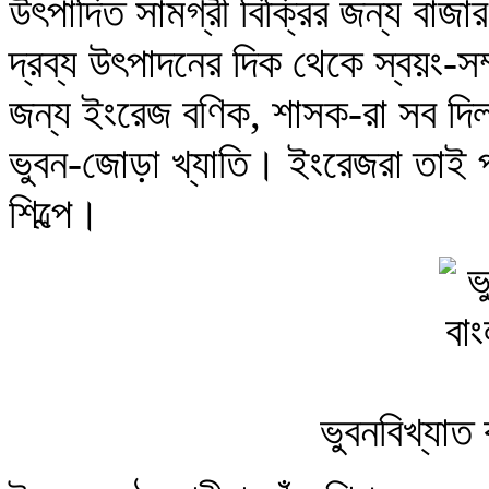
উৎপাদিত সামগ্রী বিক্রির জন্য বাজ
দ্রব্য উৎপাদনের দিক থেকে স্বয়ং-সম
জন্য ইংরেজ বণিক, শাসক-রা সব দিল 
ভুবন-জোড়া খ্যাতি। ইংরেজরা তাই প্
শিল্পে।
ভুবনবিখ্যাত