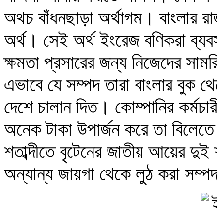
অথচ বাঁধনছাড়া অর্থাগম। বাংলার র
অর্থ। সেই অর্থ ইংরেজ বণিকরা ব্য
ক্ষমতা প্রসারের জন্য নিজেদের সাম
এভাবে যে সম্পদ তারা বাংলার বুক থ
দেশে চালান দিত। কোম্পানির কর্মচা
অনেক টাকা উপার্জন করে তা বিলেতে
শতাব্দীতে বৃটেনের জাতীয় আয়ের দুই 
অন্যান্য জায়গা থেকে লুঠ করা সম্