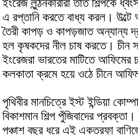
ইংরেজ লুন্ঠনকারীরা তাঁত শিল্পকে ধ্ব
এ রপ্তানি করতে বাধ্য করল। উল্টে 
তৈরী কাপড় ও কাপড়জাত অন্যান্য দ্র
হল কৃষকদের নীল চাষ করতে। চীন 
ইংরেজরা ভারতের মাটিতে আফিমের চা
কলকাতা ক্রমে হয়ে ওঠে চীনে আফিম র
পৃথিবীর মানচিত্রে ইস্ট ইন্ডিয়া কোম্পা
বিকাশমান শিল্প পুঁজিবাদের প্রবক্তা।
পঞ্চাশ বছর ধরে এই একতরফা বাণিজ্