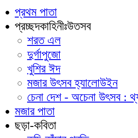
প্রথম পাতা
প্রচ্ছদকাহিনীঃউতসব
শরত এল
দুর্গাপুজো
খুশির ঈদ
মজার উৎসব হ্যালোউইন
চেনা দেশ - অচেনা উৎসব : থ্য
মজার পাতা
ছড়া-কবিতা