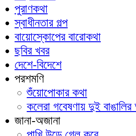
পুরাণকথা
স্বাধীনতার গল্প
বায়োস্কোপের বারোকথা
ছবির খবর
দেশে-বিদেশে
পরশমণি
শুঁয়োপোকার কথা
কলেরা গবেষণায় দুই বাঙালির
জানা-অজানা
পাখি উড়ে গেল কবে