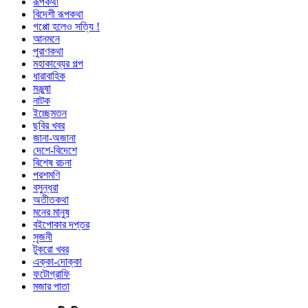
রূপকথা
বিদেশী রূপকথা
গপ্পো হলেও সত্যি !
আনমনে
পুরাণকথা
মহাকাব্যের গল্প
ধারাবাহিক
মঞ্জুষা
নাটক
ইচ্ছেমতন
ছবির খবর
জানা-অজানা
দেশে-বিদেশে
বিশেষ রচনা
পরশমণি
বসুন্ধরা
অতীতকথা
মনের মানুষ
বইপোকার দপ্তর
সৃজনী
টুকরো খবর
এক্কা-দোক্কা
ফটোগ্রাফি
মজার পাতা