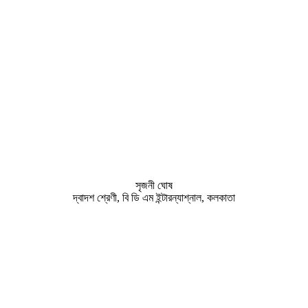
সৃজনী ঘোষ
দ্বাদশ শ্রেণী, বি ডি এম ইন্টারন্যাশ্‌নাল, কলকাতা