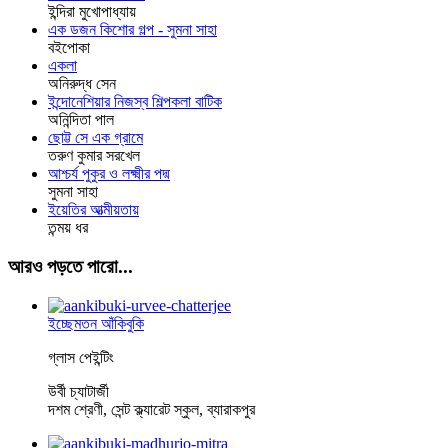
ইন্দিরা মুখোপাধ্যায়
এক ডজন কিশোর গল্প - সুমনা সাহা
বইপোকা
একলা
অনিরুদ্ধ সেন
ইন্দোনেশিয়ার নিজস্ব শিল্পকলা বাটিক
অনিন্দিতা পাল
ছোট্ট সে এক গ্রামে
তরুণ কুমার সরখেল
আশ্চর্য পুকুর ও লক্ষ্মীর পদ্ম
সুমনা সাহা
ইয়েতির আত্মীয়তায়
তন্ময় ধর
আরও পড়তে পারো...
ইচ্ছেমতন আঁকিবুকি
গ্লাস পেইন্টিং
উর্বী চ্যাটার্জী
দশম শ্রেণী, সেন্ট ক্ল্যারেট স্কুল, ব্যারাকপুর