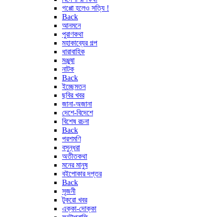
গপ্পো হলেও সত্যি !
Back
আনমনে
পুরাণকথা
মহাকাব্যের গল্প
ধারাবাহিক
মঞ্জুষা
নাটক
Back
ইচ্ছেমতন
ছবির খবর
জানা-অজানা
দেশে-বিদেশে
বিশেষ রচনা
Back
পরশমণি
বসুন্ধরা
অতীতকথা
মনের মানুষ
বইপোকার দপ্তর
Back
সৃজনী
টুকরো খবর
এক্কা-দোক্কা