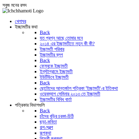
সবুজ মনের রসদ
খেলাঘর
ইচ্ছামতীর কথা
Back
যত প্রশ্ন আছে তোমার মনে
২০১৪ এর ইচ্ছামতীতে নতুন কী কী?
ইচ্ছামতী পরিবার
ইচ্ছামতীর ব্লগ
Back
ফেসবুকে ইচ্ছামতী
ইন্‌স্টাগ্রামে ইচ্ছামতী
ইউটিউবে ইচ্ছামতী
Back
ছোটোদের আন্তর্জাল পত্রিকা 'ইচ্ছামতী'-র ইতিকথা
ওয়েবম্যাগ সেমিনার ২০১৩ তে ইচ্ছামতী
ইচ্ছামতীর বিবিধ বার্তা
পত্রিকার বিভাগগুলি
Back
চাঁদের বুড়ির চরকা-চিঠি
ছড়া-কবিতা
গল্প-স্বল্প
রূপকথা
বিদেশী রূপকথা