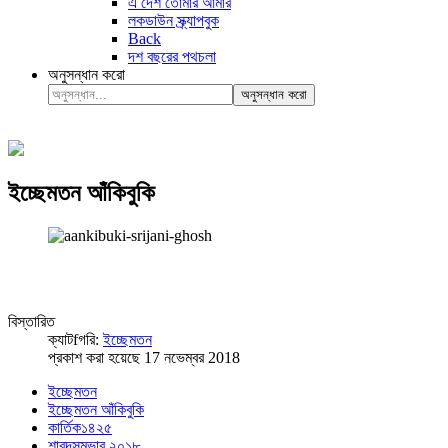
এ দেশ তোমার আমার
লকডাউন স্ক্র্যাপবুক
Back
দশ বছরের পথচলা
অনুসন্ধান করো
অনুসন্ধান করো
ইচ্ছেমতন আঁকিবুকি
বিস্তারিত
ক্যাটfগরি:
ইচ্ছেমতন
প্রকাশ করা হয়েছে 17 নভেম্বর 2018
ইচ্ছেমতন
ইচ্ছেমতন আঁকিবুকি
কার্তিক১৪২৫
শারদসম্ভার ২০১৮