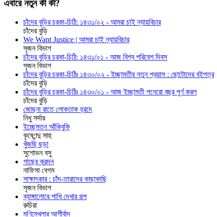
এবারে নতুন কী কী?
চাঁদের বুড়ির চরকা-চিঠি: ১৪৩১/০২ - আমরা চাই ন্যায়বিচার
চাঁদের বুড়ি
We Want Justice | আমরা চাই ন্যায়বিচার
সৃজন বিভাগ
চাঁদের বুড়ির চরকা-চিঠি: ১৪৩১/০১ - আজ বিশ্ব পরিবেশ দিবস
সৃজন বিভাগ
চাঁদের বুড়ির চরকা-চিঠিঃ ১৪৩০/০২ - ইচ্ছামতীর নতুন প্রয়াস : ছোটোদের বইপত্র
চাঁদের বুড়ি
চাঁদের বুড়ির চরকা-চিঠিঃ ১৪৩০/০১ - আজ ইচ্ছামতী পনেরো বছর পূর্ণ করল
চাঁদের বুড়ি
জোছনা রাতে লোকতাক হ্রদে
নিধু সর্দার
ইচ্ছেমতন আঁকিবুকি
কৃষ্ণেন্দু সাহু
খুঁজছি ছড়া
সুশোভন বসু
গাছের ক্রন্দন
নাফিসা বেগম
সাক্ষাৎকার : চাঁদ-তারাদের কাছাকাছি
সৃজন বিভাগ
ব্যাঙ্গালোরে পাখি দেখার গল্প
রুচিরা
মণিমেখলার আশীর্বাদ