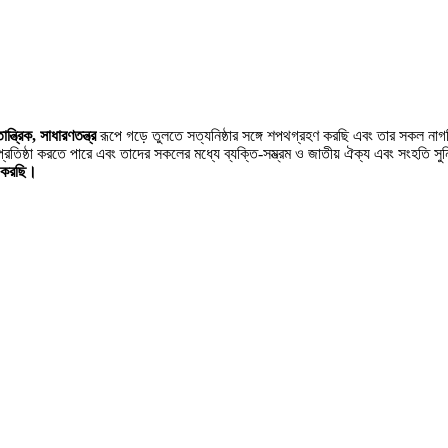
ন্ত্রিক, সাধারণতন্ত্র
রূপে গড়ে তুলতে সত্যনিষ্ঠার সঙ্গে শপথগ্রহণ করছি এবং তার সকল না
্রতিষ্ঠা করতে পারে এবং তাদের সকলের মধ্যে ব্যক্তি-সম্ভ্রম ও জাতীয় ঐক্য এবং সংহতি সু
ণ করছি।