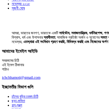
নভেম্বর ২০১৮
সৃজনী ঘোষ
আমরা, ভারতের জনগণ, ভারতকে একটি
সার্বভৌম, সমাজতান্ত্রিক, ধর্মনিরপেক্ষ, গণতা
বিশ্বাস, ধর্ম এবং উপাসনার
স্বাধীনতা
; সামাজিক প্রতিষ্ঠা অর্জন ও সুযোগের
সমতা
প
নভেম্বর,
এতদ্দ্বারা এই সংবিধান গ্রহণ করছি, বিধিবদ্ধ করছি এবং নিজেদের অর্প
আমাদের ইমেইল আইডি
সবরকমের চিঠি
এই ইমেল ঠিকানায়
পাঠাও
ichchhamoti@gmail.com
ইচ্ছামতীর বিভাগ গুলি
চাঁদের বুড়ির চরকা-চিঠি
ছড়া-কবিতা
গল্প-স্বল্প