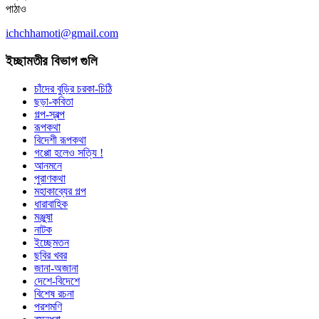
পাঠাও
ichchhamoti@gmail.com
ইচ্ছামতীর বিভাগ গুলি
চাঁদের বুড়ির চরকা-চিঠি
ছড়া-কবিতা
গল্প-স্বল্প
রূপকথা
বিদেশী রূপকথা
গপ্পো হলেও সত্যি !
আনমনে
পুরাণকথা
মহাকাব্যের গল্প
ধারাবাহিক
মঞ্জুষা
নাটক
ইচ্ছেমতন
ছবির খবর
জানা-অজানা
দেশে-বিদেশে
বিশেষ রচনা
পরশমণি