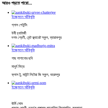
আরও পড়তে পারো...
ইচ্ছেমতন আঁকিবুকি
গ্লাস পেইন্টিং
উর্বী চ্যাটার্জী
দশম শ্রেণী, সেন্ট ক্ল্যারেট স্কুল, ব্যারাকপুর
ইচ্ছেমতন আঁকিবুকি
গাছ লাগানোর ছবি
মাধুর্য মিত্র
ক্লাস টু, মাউন্ট লিটেরা জি স্কুল, বহরমপুর
ইচ্ছেমতন আঁকিবুকি
ঊর্মি সোম
প্রথম শ্রেণী, ভবন'স গঙ্গাবক্স কানোরিয়া বিদ্যামন্দির, কলকাতা