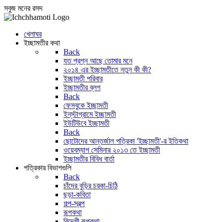
সবুজ মনের রসদ
খেলাঘর
ইচ্ছামতীর কথা
Back
যত প্রশ্ন আছে তোমার মনে
২০১৪ এর ইচ্ছামতীতে নতুন কী কী?
ইচ্ছামতী পরিবার
ইচ্ছামতীর ব্লগ
Back
ফেসবুকে ইচ্ছামতী
ইন্‌স্টাগ্রামে ইচ্ছামতী
ইউটিউবে ইচ্ছামতী
Back
ছোটোদের আন্তর্জাল পত্রিকা 'ইচ্ছামতী'-র ইতিকথা
ওয়েবম্যাগ সেমিনার ২০১৩ তে ইচ্ছামতী
ইচ্ছামতীর বিবিধ বার্তা
পত্রিকার বিভাগগুলি
Back
চাঁদের বুড়ির চরকা-চিঠি
ছড়া-কবিতা
গল্প-স্বল্প
রূপকথা
বিদেশী রূপকথা