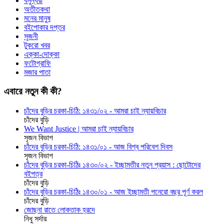
বসুন্ধরা
অতীতকথা
মনের মানুষ
বইপোকার দপ্তর
সৃজনী
টুকরো খবর
এক্কা-দোক্কা
ফটোগ্রাফি
মজার পাতা
এবারে নতুন কী কী?
চাঁদের বুড়ির চরকা-চিঠি: ১৪৩১/০২ - আমরা চাই ন্যায়বিচার
চাঁদের বুড়ি
We Want Justice | আমরা চাই ন্যায়বিচার
সৃজন বিভাগ
চাঁদের বুড়ির চরকা-চিঠি: ১৪৩১/০১ - আজ বিশ্ব পরিবেশ দিবস
সৃজন বিভাগ
চাঁদের বুড়ির চরকা-চিঠিঃ ১৪৩০/০২ - ইচ্ছামতীর নতুন প্রয়াস : ছোটোদের
বইপত্র
চাঁদের বুড়ি
চাঁদের বুড়ির চরকা-চিঠিঃ ১৪৩০/০১ - আজ ইচ্ছামতী পনেরো বছর পূর্ণ করল
চাঁদের বুড়ি
জোছনা রাতে লোকতাক হ্রদে
নিধু সর্দার