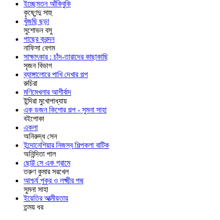
ইচ্ছেমতন আঁকিবুকি
কৃষ্ণেন্দু সাহু
খুঁজছি ছড়া
সুশোভন বসু
গাছের ক্রন্দন
নাফিসা বেগম
সাক্ষাৎকার : চাঁদ-তারাদের কাছাকাছি
সৃজন বিভাগ
ব্যাঙ্গালোরে পাখি দেখার গল্প
রুচিরা
মণিমেখলার আশীর্বাদ
ইন্দিরা মুখোপাধ্যায়
এক ডজন কিশোর গল্প - সুমনা সাহা
বইপোকা
একলা
অনিরুদ্ধ সেন
ইন্দোনেশিয়ার নিজস্ব শিল্পকলা বাটিক
অনিন্দিতা পাল
ছোট্ট সে এক গ্রামে
তরুণ কুমার সরখেল
আশ্চর্য পুকুর ও লক্ষ্মীর পদ্ম
সুমনা সাহা
ইয়েতির আত্মীয়তায়
তন্ময় ধর