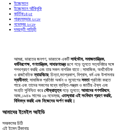
ইচ্ছেমতন
ইচ্ছেমতন আঁকিবুকি
কার্তিক১৪২৫
শারদসম্ভার ২০১৮
নভেম্বর ২০১৮
দময়ন্তী লাহিড়ী
আমরা, ভারতের জনগণ, ভারতকে একটি
সার্বভৌম, সমাজতান্ত্রিক,
ধর্মনিরপেক্ষ, গণতান্ত্রিক, সাধারণতন্ত্র
রূপে গড়ে তুলতে সত্যনিষ্ঠার সঙ্গে
শপথগ্রহণ করছি এবং তার সকল নাগরিক যাতে : সামাজিক, অর্থনৈতিক
ও রাজনৈতিক
ন্যায়বিচার
; চিন্তা,মতপ্রকাশ, বিশ্বাস, ধর্ম এবং উপাসনার
স্বাধীনতা
; সামাজিক প্রতিষ্ঠা অর্জন ও সুযোগের
সমতা
প্রতিষ্ঠা করতে
পারে এবং তাদের সকলের মধ্যে ব্যক্তি-সম্ভ্রম ও জাতীয় ঐক্য এবং
সংহতি সুনিশ্চিত করে
সৌভ্রাতৃত্ব
গড়ে তুলতে;
আমাদের গণপরিষদে
,
আজ,১৯৪৯ সালের ২৬ নভেম্বর,
এতদ্দ্বারা এই সংবিধান গ্রহণ করছি,
বিধিবদ্ধ করছি এবং নিজেদের অর্পণ করছি।
আমাদের ইমেইল আইডি
সবরকমের চিঠি
এই ইমেল ঠিকানায়