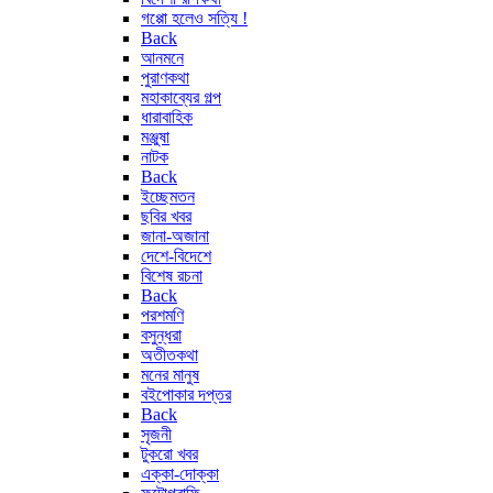
গপ্পো হলেও সত্যি !
Back
আনমনে
পুরাণকথা
মহাকাব্যের গল্প
ধারাবাহিক
মঞ্জুষা
নাটক
Back
ইচ্ছেমতন
ছবির খবর
জানা-অজানা
দেশে-বিদেশে
বিশেষ রচনা
Back
পরশমণি
বসুন্ধরা
অতীতকথা
মনের মানুষ
বইপোকার দপ্তর
Back
সৃজনী
টুকরো খবর
এক্কা-দোক্কা