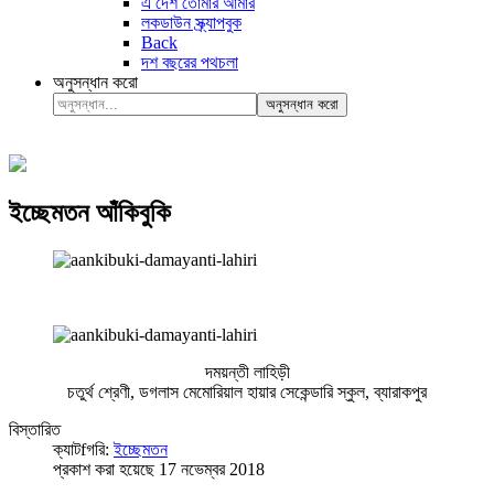
এ দেশ তোমার আমার
লকডাউন স্ক্র্যাপবুক
Back
দশ বছরের পথচলা
অনুসন্ধান করো
অনুসন্ধান করো
ইচ্ছেমতন আঁকিবুকি
দময়ন্তী লাহিড়ী
চতুর্থ শ্রেণী, ডগলাস মেমোরিয়াল হায়ার সেকেন্ডারি স্কুল, ব্যারাকপুর
বিস্তারিত
ক্যাটfগরি:
ইচ্ছেমতন
প্রকাশ করা হয়েছে 17 নভেম্বর 2018