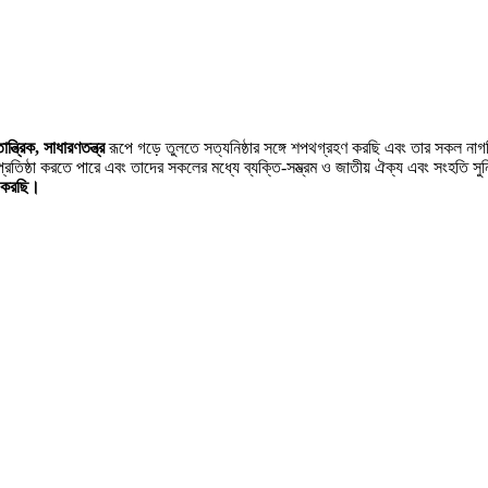
ন্ত্রিক, সাধারণতন্ত্র
রূপে গড়ে তুলতে সত্যনিষ্ঠার সঙ্গে শপথগ্রহণ করছি এবং তার সকল না
্রতিষ্ঠা করতে পারে এবং তাদের সকলের মধ্যে ব্যক্তি-সম্ভ্রম ও জাতীয় ঐক্য এবং সংহতি সু
ণ করছি।