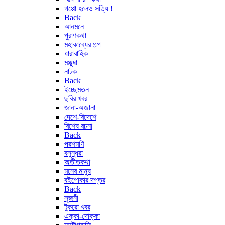
গপ্পো হলেও সত্যি !
Back
আনমনে
পুরাণকথা
মহাকাব্যের গল্প
ধারাবাহিক
মঞ্জুষা
নাটক
Back
ইচ্ছেমতন
ছবির খবর
জানা-অজানা
দেশে-বিদেশে
বিশেষ রচনা
Back
পরশমণি
বসুন্ধরা
অতীতকথা
মনের মানুষ
বইপোকার দপ্তর
Back
সৃজনী
টুকরো খবর
এক্কা-দোক্কা