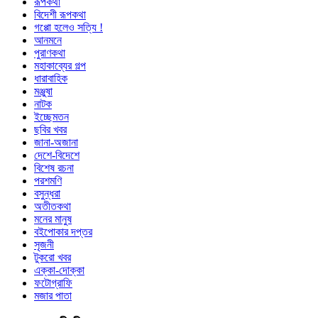
রূপকথা
বিদেশী রূপকথা
গপ্পো হলেও সত্যি !
আনমনে
পুরাণকথা
মহাকাব্যের গল্প
ধারাবাহিক
মঞ্জুষা
নাটক
ইচ্ছেমতন
ছবির খবর
জানা-অজানা
দেশে-বিদেশে
বিশেষ রচনা
পরশমণি
বসুন্ধরা
অতীতকথা
মনের মানুষ
বইপোকার দপ্তর
সৃজনী
টুকরো খবর
এক্কা-দোক্কা
ফটোগ্রাফি
মজার পাতা