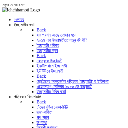
সবুজ মনের রসদ
খেলাঘর
ইচ্ছামতীর কথা
Back
যত প্রশ্ন আছে তোমার মনে
২০১৪ এর ইচ্ছামতীতে নতুন কী কী?
ইচ্ছামতী পরিবার
ইচ্ছামতীর ব্লগ
Back
ফেসবুকে ইচ্ছামতী
ইন্‌স্টাগ্রামে ইচ্ছামতী
ইউটিউবে ইচ্ছামতী
Back
ছোটোদের আন্তর্জাল পত্রিকা 'ইচ্ছামতী'-র ইতিকথা
ওয়েবম্যাগ সেমিনার ২০১৩ তে ইচ্ছামতী
ইচ্ছামতীর বিবিধ বার্তা
পত্রিকার বিভাগগুলি
Back
চাঁদের বুড়ির চরকা-চিঠি
ছড়া-কবিতা
গল্প-স্বল্প
রূপকথা
বিদেশী রূপকথা