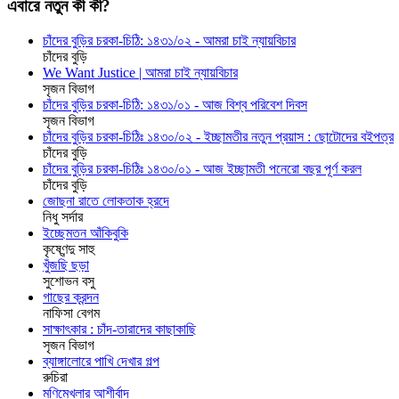
এবারে নতুন কী কী?
চাঁদের বুড়ির চরকা-চিঠি: ১৪৩১/০২ - আমরা চাই ন্যায়বিচার
চাঁদের বুড়ি
We Want Justice | আমরা চাই ন্যায়বিচার
সৃজন বিভাগ
চাঁদের বুড়ির চরকা-চিঠি: ১৪৩১/০১ - আজ বিশ্ব পরিবেশ দিবস
সৃজন বিভাগ
চাঁদের বুড়ির চরকা-চিঠিঃ ১৪৩০/০২ - ইচ্ছামতীর নতুন প্রয়াস : ছোটোদের বইপত্র
চাঁদের বুড়ি
চাঁদের বুড়ির চরকা-চিঠিঃ ১৪৩০/০১ - আজ ইচ্ছামতী পনেরো বছর পূর্ণ করল
চাঁদের বুড়ি
জোছনা রাতে লোকতাক হ্রদে
নিধু সর্দার
ইচ্ছেমতন আঁকিবুকি
কৃষ্ণেন্দু সাহু
খুঁজছি ছড়া
সুশোভন বসু
গাছের ক্রন্দন
নাফিসা বেগম
সাক্ষাৎকার : চাঁদ-তারাদের কাছাকাছি
সৃজন বিভাগ
ব্যাঙ্গালোরে পাখি দেখার গল্প
রুচিরা
মণিমেখলার আশীর্বাদ