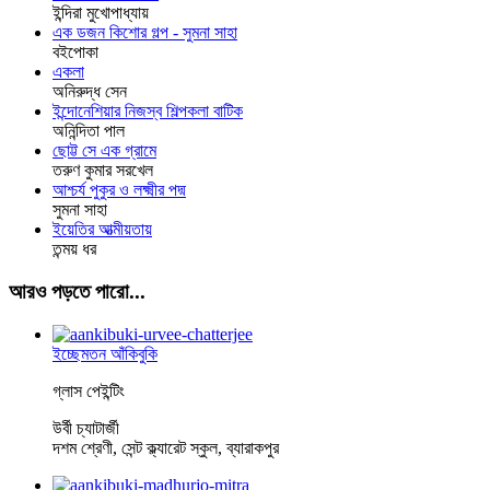
ইন্দিরা মুখোপাধ্যায়
এক ডজন কিশোর গল্প - সুমনা সাহা
বইপোকা
একলা
অনিরুদ্ধ সেন
ইন্দোনেশিয়ার নিজস্ব শিল্পকলা বাটিক
অনিন্দিতা পাল
ছোট্ট সে এক গ্রামে
তরুণ কুমার সরখেল
আশ্চর্য পুকুর ও লক্ষ্মীর পদ্ম
সুমনা সাহা
ইয়েতির আত্মীয়তায়
তন্ময় ধর
আরও পড়তে পারো...
ইচ্ছেমতন আঁকিবুকি
গ্লাস পেইন্টিং
উর্বী চ্যাটার্জী
দশম শ্রেণী, সেন্ট ক্ল্যারেট স্কুল, ব্যারাকপুর