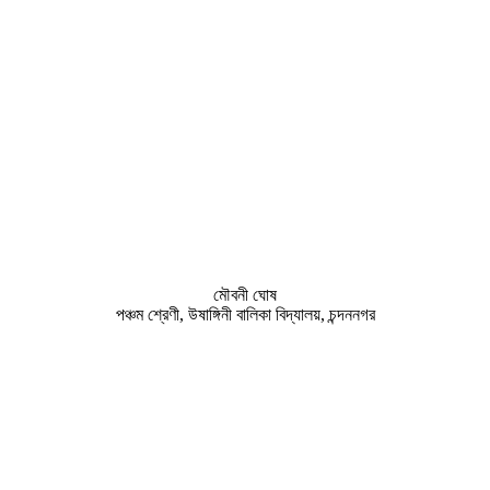
মৌবনী ঘোষ
পঞ্চম শ্রেণী, উষাঙ্গিনী বালিকা বিদ্যালয়, চন্দননগর