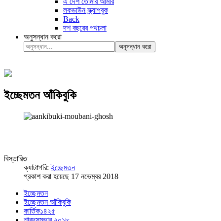
এ দেশ তোমার আমার
লকডাউন স্ক্র্যাপবুক
Back
দশ বছরের পথচলা
অনুসন্ধান করো
অনুসন্ধান করো
ইচ্ছেমতন আঁকিবুকি
বিস্তারিত
ক্যাটfগরি:
ইচ্ছেমতন
প্রকাশ করা হয়েছে 17 নভেম্বর 2018
ইচ্ছেমতন
ইচ্ছেমতন আঁকিবুকি
কার্তিক১৪২৫
শারদসম্ভার ২০১৮