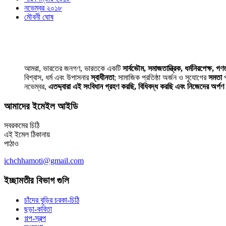
নভেম্বর ২০১৮
মৌবনী ঘোষ
আমরা, ভারতের জনগণ, ভারতকে একটি
সার্বভৌম, সমাজতান্ত্রিক, ধর্মনিরপেক্ষ, গণতা
বিশ্বাস, ধর্ম এবং উপাসনার
স্বাধীনতা
; সামাজিক প্রতিষ্ঠা অর্জন ও সুযোগের
সমতা
প
নভেম্বর,
এতদ্দ্বারা এই সংবিধান গ্রহণ করছি, বিধিবদ্ধ করছি এবং নিজেদের অর্প
আমাদের ইমেইল আইডি
সবরকমের চিঠি
এই ইমেল ঠিকানায়
পাঠাও
ichchhamoti@gmail.com
ইচ্ছামতীর বিভাগ গুলি
চাঁদের বুড়ির চরকা-চিঠি
ছড়া-কবিতা
গল্প-স্বল্প