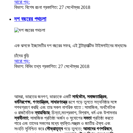
আরো পড়:
বিভাগ:
বিশেষ রচনা
প্রকাশিত: 27 সেপ্টেম্বর 2018
দশ বছরের পথচলা
এক ঝলকে ইচ্ছামতীর দশ বছরের সফর, এই ইন্টার‍্যাক্টিভ টাইমলাইনের মাধ্যমেঃ
চাঁদের বুড়ি
আরো পড়:
বিভাগ:
বিবিধ তথ্য
প্রকাশিত: 27 সেপ্টেম্বর 2018
আমরা, ভারতের জনগণ, ভারতকে একটি
সার্বভৌম, সমাজতান্ত্রিক,
ধর্মনিরপেক্ষ, গণতান্ত্রিক, সাধারণতন্ত্র
রূপে গড়ে তুলতে সত্যনিষ্ঠার সঙ্গে
শপথগ্রহণ করছি এবং তার সকল নাগরিক যাতে : সামাজিক, অর্থনৈতিক
ও রাজনৈতিক
ন্যায়বিচার
; চিন্তা,মতপ্রকাশ, বিশ্বাস, ধর্ম এবং উপাসনার
স্বাধীনতা
; সামাজিক প্রতিষ্ঠা অর্জন ও সুযোগের
সমতা
প্রতিষ্ঠা করতে
পারে এবং তাদের সকলের মধ্যে ব্যক্তি-সম্ভ্রম ও জাতীয় ঐক্য এবং
সংহতি সুনিশ্চিত করে
সৌভ্রাতৃত্ব
গড়ে তুলতে;
আমাদের গণপরিষদে
,