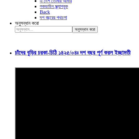
এ দেশ তোমার আমার
লকডাউন স্ক্র্যাপবুক
Back
দশ বছরের পথচলা
অনুসন্ধান করো
অনুসন্ধান করো
চাঁদের বুড়ির চরকা-চিঠি ১৪২৫/০৪ঃ দশ বছর পূর্ণ করল ইচ্ছামতী