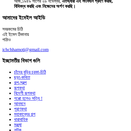
আজ,১৯৪৯ সালের ২৬ নভেম্বর,
এতদ্দ্বারা এই সংবিধান গ্রহণ করছি,
বিধিবদ্ধ করছি এবং নিজেদের অর্পণ করছি।
আমাদের ইমেইল আইডি
সবরকমের চিঠি
এই ইমেল ঠিকানায়
পাঠাও
ichchhamoti@gmail.com
ইচ্ছামতীর বিভাগ গুলি
চাঁদের বুড়ির চরকা-চিঠি
ছড়া-কবিতা
গল্প-স্বল্প
রূপকথা
বিদেশী রূপকথা
গপ্পো হলেও সত্যি !
আনমনে
পুরাণকথা
মহাকাব্যের গল্প
ধারাবাহিক
মঞ্জুষা
নাটক