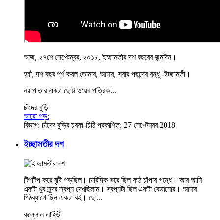
আজ, ২৭শে সেপ্টেম্বর, ২০১৮, ইচ্ছামতীর দশ বছরের জন্মদিন।
হ্যাঁ, দশ বছর পূর্ণ করল তোমার, আমার, সবার পছন্দের বন্ধু -ইচ্ছামতী।
নয় পাতার একটা ছোট্ট ওয়েব পত্রিকা...
চাঁদের বুড়ি
আরো পড়:
বিভাগ:
চাঁদের বুড়ির চরকা-চিঠি
প্রকাশিত: 27 সেপ্টেম্বর 2018
ইচ্ছামতীর দশ
টিপটিপ করে বৃষ্টি পড়ছিল। চারিদিক ভরে ছিল কাঠ চাঁপার গন্ধে। আর আমি
একটা খুব সুন্দর স্বপ্ন দেখছিলাম। স্বপ্নটা ছিল একটা বেড়ানোর। আমার
পিঠব্যাগে ছিল একটা বই। ছো...
কল্লোল লাহিড়ী