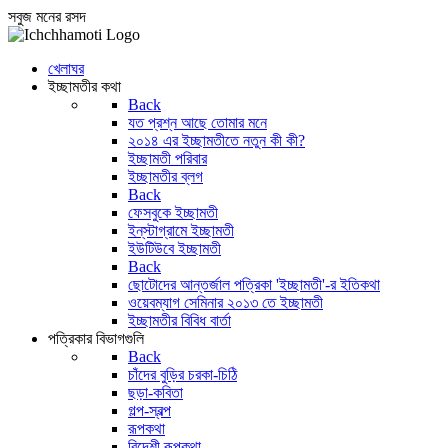
সবুজ মনের রসদ
খেলাঘর
ইচ্ছামতীর কথা
Back
যত প্রশ্ন আছে তোমার মনে
২০১৪ এর ইচ্ছামতীতে নতুন কী কী?
ইচ্ছামতী পরিবার
ইচ্ছামতীর ব্লগ
Back
ফেসবুকে ইচ্ছামতী
ইন্‌স্টাগ্রামে ইচ্ছামতী
ইউটিউবে ইচ্ছামতী
Back
ছোটোদের আন্তর্জাল পত্রিকা 'ইচ্ছামতী'-র ইতিকথা
ওয়েবম্যাগ সেমিনার ২০১৩ তে ইচ্ছামতী
ইচ্ছামতীর বিবিধ বার্তা
পত্রিকার বিভাগগুলি
Back
চাঁদের বুড়ির চরকা-চিঠি
ছড়া-কবিতা
গল্প-স্বল্প
রূপকথা
বিদেশী রূপকথা