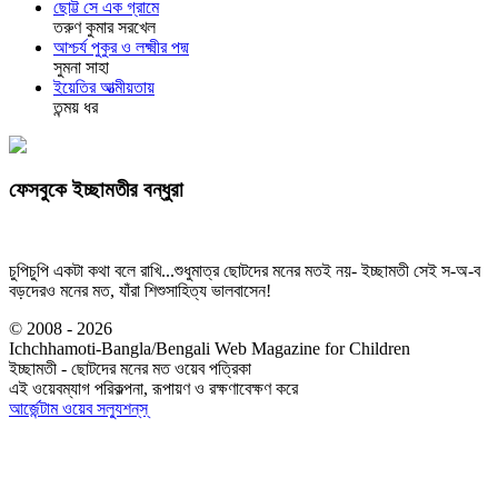
ছোট্ট সে এক গ্রামে
তরুণ কুমার সরখেল
আশ্চর্য পুকুর ও লক্ষ্মীর পদ্ম
সুমনা সাহা
ইয়েতির আত্মীয়তায়
তন্ময় ধর
ফেসবুকে ইচ্ছামতীর বন্ধুরা
চুপিচুপি একটা কথা বলে রাখি...শুধুমাত্র ছোটদের মনের মতই নয়- ইচ্ছামতী সেই স-অ-ব
বড়দেরও মনের মত, যাঁরা শিশুসাহিত্য ভালবাসেন!
© 2008 - 2026
Ichchhamoti-Bangla/Bengali Web Magazine for Children
ইচ্ছামতী - ছোটদের মনের মত ওয়েব পত্রিকা
এই ওয়েবম্যাগ পরিকল্পনা, রূপায়ণ ও রক্ষণাবেক্ষণ করে
আর্জেন্টাম ওয়েব সল্যুশন্‌স্‌