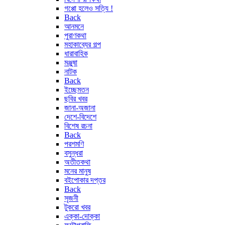
গপ্পো হলেও সত্যি !
Back
আনমনে
পুরাণকথা
মহাকাব্যের গল্প
ধারাবাহিক
মঞ্জুষা
নাটক
Back
ইচ্ছেমতন
ছবির খবর
জানা-অজানা
দেশে-বিদেশে
বিশেষ রচনা
Back
পরশমণি
বসুন্ধরা
অতীতকথা
মনের মানুষ
বইপোকার দপ্তর
Back
সৃজনী
টুকরো খবর
এক্কা-দোক্কা