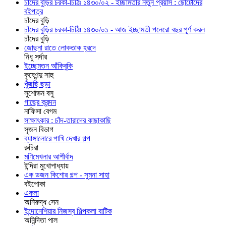
চাঁদের বুড়ির চরকা-চিঠিঃ ১৪৩০/০২ - ইচ্ছামতীর নতুন প্রয়াস : ছোটোদের
বইপত্র
চাঁদের বুড়ি
চাঁদের বুড়ির চরকা-চিঠিঃ ১৪৩০/০১ - আজ ইচ্ছামতী পনেরো বছর পূর্ণ করল
চাঁদের বুড়ি
জোছনা রাতে লোকতাক হ্রদে
নিধু সর্দার
ইচ্ছেমতন আঁকিবুকি
কৃষ্ণেন্দু সাহু
খুঁজছি ছড়া
সুশোভন বসু
গাছের ক্রন্দন
নাফিসা বেগম
সাক্ষাৎকার : চাঁদ-তারাদের কাছাকাছি
সৃজন বিভাগ
ব্যাঙ্গালোরে পাখি দেখার গল্প
রুচিরা
মণিমেখলার আশীর্বাদ
ইন্দিরা মুখোপাধ্যায়
এক ডজন কিশোর গল্প - সুমনা সাহা
বইপোকা
একলা
অনিরুদ্ধ সেন
ইন্দোনেশিয়ার নিজস্ব শিল্পকলা বাটিক
অনিন্দিতা পাল