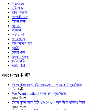
ইচ্ছেমতন
ছবির খবর
জানা-অজানা
দেশে-বিদেশে
বিশেষ রচনা
পরশমণি
বসুন্ধরা
অতীতকথা
মনের মানুষ
বইপোকার দপ্তর
সৃজনী
টুকরো খবর
এক্কা-দোক্কা
ফটোগ্রাফি
মজার পাতা
এবারে নতুন কী কী?
চাঁদের বুড়ির চরকা-চিঠি: ১৪৩১/০২ - আমরা চাই ন্যায়বিচার
চাঁদের বুড়ি
We Want Justice | আমরা চাই ন্যায়বিচার
সৃজন বিভাগ
চাঁদের বুড়ির চরকা-চিঠি: ১৪৩১/০১ - আজ বিশ্ব পরিবেশ দিবস
সৃজন বিভাগ