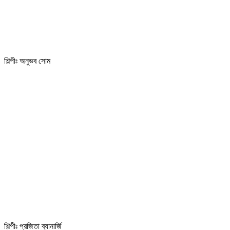
শিল্পীঃ অনুভব সোম
শিল্পীঃ প্রজিতা ব্যানার্জি