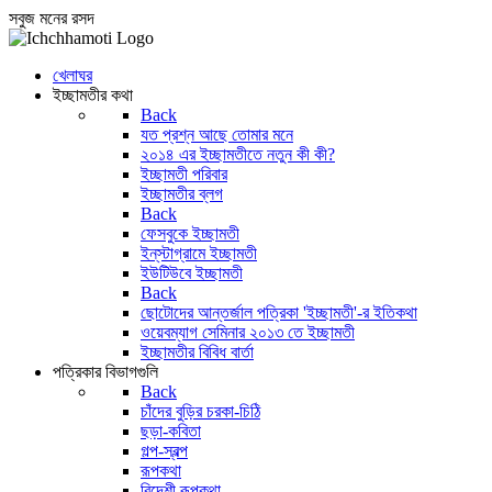
সবুজ মনের রসদ
খেলাঘর
ইচ্ছামতীর কথা
Back
যত প্রশ্ন আছে তোমার মনে
২০১৪ এর ইচ্ছামতীতে নতুন কী কী?
ইচ্ছামতী পরিবার
ইচ্ছামতীর ব্লগ
Back
ফেসবুকে ইচ্ছামতী
ইন্‌স্টাগ্রামে ইচ্ছামতী
ইউটিউবে ইচ্ছামতী
Back
ছোটোদের আন্তর্জাল পত্রিকা 'ইচ্ছামতী'-র ইতিকথা
ওয়েবম্যাগ সেমিনার ২০১৩ তে ইচ্ছামতী
ইচ্ছামতীর বিবিধ বার্তা
পত্রিকার বিভাগগুলি
Back
চাঁদের বুড়ির চরকা-চিঠি
ছড়া-কবিতা
গল্প-স্বল্প
রূপকথা
বিদেশী রূপকথা