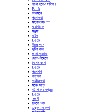
গপ্পো হলেও সত্যি !
Back
আনমনে
পুরাণকথা
মহাকাব্যের গল্প
ধারাবাহিক
মঞ্জুষা
নাটক
Back
ইচ্ছেমতন
ছবির খবর
জানা-অজানা
দেশে-বিদেশে
বিশেষ রচনা
Back
পরশমণি
বসুন্ধরা
অতীতকথা
মনের মানুষ
বইপোকার দপ্তর
Back
সৃজনী
টুকরো খবর
এক্কা-দোক্কা