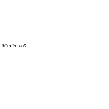
শিল্পীঃ ঋদ্ধি চক্রবর্তী