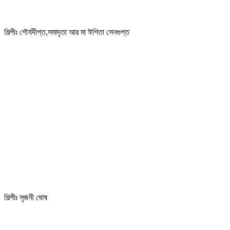
শিল্পীঃ শৌর্যদীপ্ত,সমাদৃতা আর মা ঈশিতা সেনগুপ্ত
শিল্পীঃ সৃজনী ঘোষ